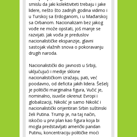
smislu da jaki kolektiviteti trebaju i jake
lidere, nešto što zadnjih godina vidimo i
u Turskoj sa Erdoganom, i u Mađarskoj
sa Orbanom. Nacionalizam bez jakog
vođe ne može opstati, još manje se
razvijati. Jak vođa je preduslov
nacionalističke ekspanzije, glavni
sastojak vlažnih snova o pokoravanju
drugih naroda.
Nacionalistički dio javnosti u Srbiji,
uključujući i medije sklone
nacionalističkom izražaju, pati, već
poodavno, od deficita jakih lidera. Šešelj
je politički marginalna figura, Vučić je,
nominalno, isuviše okrenut Evropi i
globalizaciji, Nikolić je samo Nikolić i
nacionalistički orijentiran Srbin suštinski
želi Putina. Trump je, na taj način,
iskočio u prvi plan kao figura koja bi
mogla predstavljati američki pandan
Putinu, koncentraciju političke moći