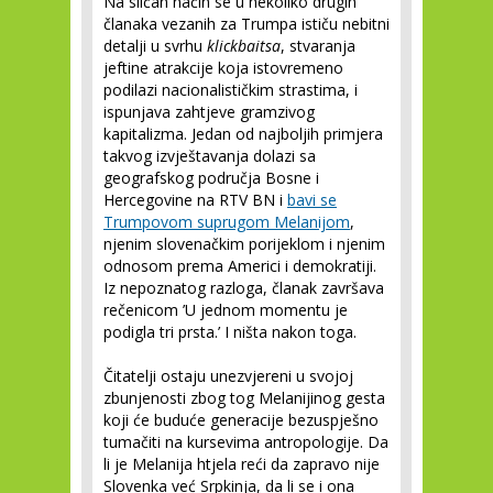
Na sličan način se u nekoliko drugih
članaka vezanih za Trumpa ističu nebitni
detalji u svrhu
klickbaitsa
, stvaranja
jeftine atrakcije koja istovremeno
podilazi nacionalističkim strastima, i
ispunjava zahtjeve gramzivog
kapitalizma. Jedan od najboljih primjera
takvog izvještavanja dolazi sa
geografskog područja Bosne i
Hercegovine na RTV BN i
bavi se
Trumpovom suprugom Melanijom
,
njenim slovenačkim porijeklom i njenim
odnosom prema Americi i demokratiji.
Iz nepoznatog razloga, članak završava
rečenicom ’U jednom momentu je
podigla tri prsta.’ I ništa nakon toga.
Čitatelji ostaju unezvjereni u svojoj
zbunjenosti zbog tog Melanijinog gesta
koji će buduće generacije bezuspješno
tumačiti na kursevima antropologije. Da
li je Melanija htjela reći da zapravo nije
Slovenka već Srpkinja, da li se i ona