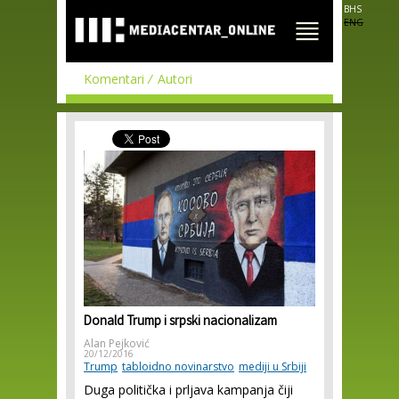
Skip to
BHS
main
ENG
content
Komentari
Autori
Donald Trump i srpski nacionalizam
Alan Pejković
20/12/2016
Trump
tabloidno novinarstvo
mediji u Srbiji
Duga politička i prljava kampanja čiji