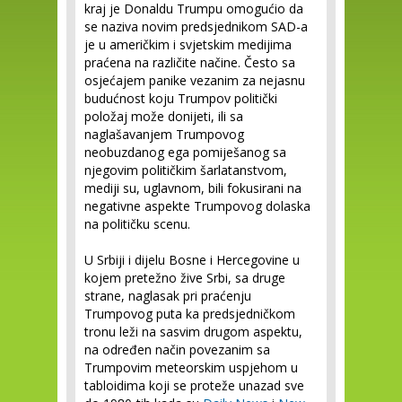
kraj je Donaldu Trumpu omogućio da
se naziva novim predsjednikom SAD-a
je u američkim i svjetskim medijima
praćena na različite načine. Često sa
osjećajem panike vezanim za nejasnu
budućnost koju Trumpov politički
položaj može donijeti, ili sa
naglašavanjem Trumpovog
neobuzdanog ega pomiješanog sa
njegovim političkim šarlatanstvom,
mediji su, uglavnom, bili fokusirani na
negativne aspekte Trumpovog dolaska
na političku scenu.
U Srbiji i dijelu Bosne i Hercegovine u
kojem pretežno žive Srbi, sa druge
strane, naglasak pri praćenju
Trumpovog puta ka predsjedničkom
tronu leži na sasvim drugom aspektu,
na određen način povezanim sa
Trumpovim meteorskim uspjehom u
tabloidima koji se proteže unazad sve