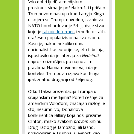
’vrlo dobri ljudi’, a medijskim
prostranstvima je počela kružiti i priča o
Trumpovom nastupu kod Larryja Kinga
u kojem se Trump, navodno, izvinio za
NATO bombardovanje Srbiji, dvije stvari
koje je
tabloid Informer
, između ostalih,
dražesno popularizirao na sva zvona.
Kasnije, nakon nekoliko dana
nacionalističke euforije se, eto ti belaja,
ispostavilo da je intervju za
Nedeljnik
naprosto izmišljen, po najnovijim
pravilima Narnia-novinarstva, i da je
kontekst Trumpovih izjava kod Kinga
ipak znatno drugačiji od željenog.
Otkud takva prezentacija Trumpa u
srbijanskim medijima? Pored čežnje za
američkim Volođom, značajan razlog je
što, nesumnjivo, Donaldova
konkurentica Hillary koja nosi prezime
Clinton, mrsko svakom
pravom
Srbinu.
Drugi razlog je famozno, ali lažno,
pozicioniranje Trumpa u javnosti kao