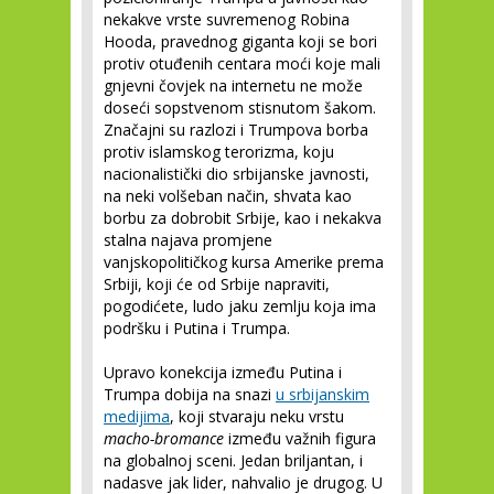
nekakve vrste suvremenog Robina
Hooda, pravednog giganta koji se bori
protiv otuđenih centara moći koje mali
gnjevni čovjek na internetu ne može
doseći sopstvenom stisnutom šakom.
Značajni su razlozi i Trumpova borba
protiv islamskog terorizma, koju
nacionalistički dio srbijanske javnosti,
na neki volšeban način, shvata kao
borbu za dobrobit Srbije, kao i nekakva
stalna najava promjene
vanjskopolitičkog kursa Amerike prema
Srbiji, koji će od Srbije napraviti,
pogodićete, ludo jaku zemlju koja ima
podršku i Putina i Trumpa.
Upravo konekcija između Putina i
Trumpa dobija na snazi
u srbijanskim
medijima
, koji stvaraju neku vrstu
macho-bromance
između važnih figura
na globalnoj sceni. Jedan briljantan, i
nadasve jak lider, nahvalio je drugog. U