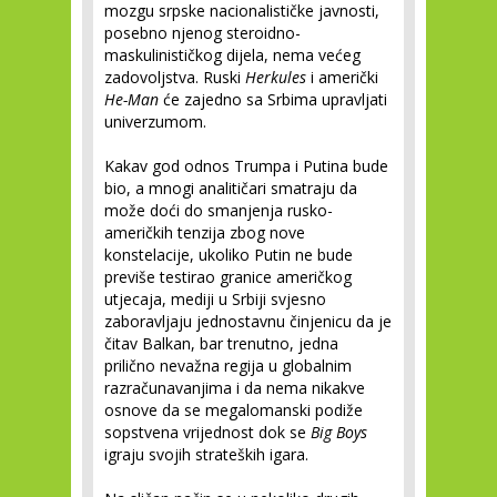
mozgu srpske nacionalističke javnosti,
posebno njenog steroidno-
maskulinističkog dijela, nema većeg
zadovoljstva. Ruski
Herkules
i američki
He-Man
će zajedno sa Srbima upravljati
univerzumom.
Kakav god odnos Trumpa i Putina bude
bio, a mnogi analitičari smatraju da
može doći do smanjenja rusko-
američkih tenzija zbog nove
konstelacije, ukoliko Putin ne bude
previše testirao granice američkog
utjecaja, mediji u Srbiji svjesno
zaboravljaju jednostavnu činjenicu da je
čitav Balkan, bar trenutno, jedna
prilično nevažna regija u globalnim
razračunavanjima i da nema nikakve
osnove da se megalomanski podiže
sopstvena vrijednost dok se
Big Boys
igraju svojih strateških igara.