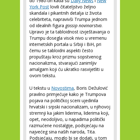
do 1980-tih kada su
Daily News
i
New
York Post
lovili čitateljstvo željno
skandala i pikantnih detalja iz života
celebriteta, napravivši Trumpa jednom
od idealnih figura
gossip novinarstva
.
Upravo je ta tabloidnost izvještavanja o
Trumpu dosegla visok nivo u vremenu
internetskih portala u Srbiji i BiH, pri
čemu se tabloidni aspekti često
propuštaju kroz prizmu sopstvenog
nacionalizma, stvarajući zanimljiv
amalgam koji ću ukratko rasvijetliti u
ovom tekstu.
U tekstu u
Novostima
, Boris Dežulović
pravilno primjećuje kako je Trumpova
pojava na političkoj sceni ujedinila
hrvatski i srpski nacionalizam, u njihovoj
stremnji ka jakim liderima, liderima koji,
opet, neodoljivo, u napadima politički
razmućene nostalgije, podsjećaju na
najvećeg sina naših naroda, Tita.
Podsjećaju, moglo bi se dodati, u tom