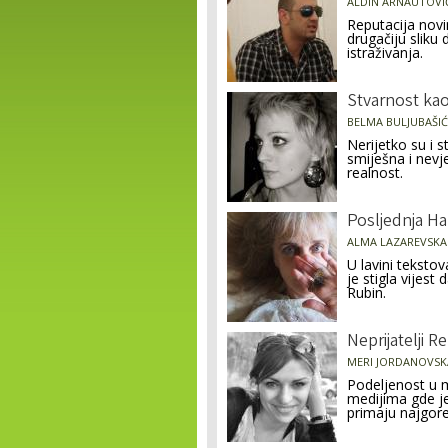
ALDIN ARNAUTOVI
Reputacija novin
drugačiju sliku 
istraživanja.
Stvarnost kao 
BELMA BULJUBAŠIĆ
Nerijetko su i 
smiješna i nev
realnost.
Posljednja H
ALMA LAZAREVSKA
U lavini teksto
je stigla vijest
Rubin.
Neprijatelji 
MERI JORDANOVSK
Podeljenost u 
medijima gde je
primaju najgore