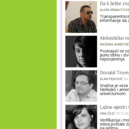
Da li želite zna
ALDIN ARNAUTOVI
Transparentnos
informacije da 
Aktivističko 
NIDŽARA AHMETAŠ
Pozivajući se n
punu istinu i s
nepovjerenja.
Donald Trump 
ALAN PEJKOVIĆ
20/
Snažna je veza 
Herkules i amer
univerzumom.
Lažne vijesti i
UNA ČILIĆ
19/12/20
Verifikacija i 
istina postala z
na lažima.