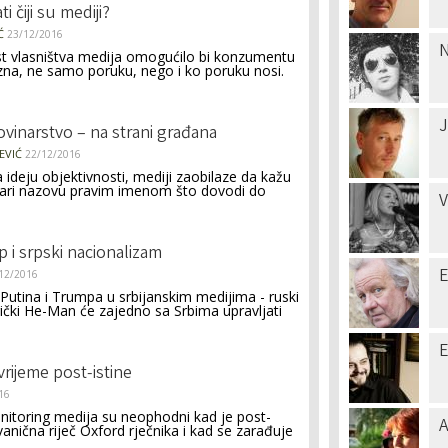
ti čiji su mediji?
Ć
23/12/2016
N
t vlasništva medija omogućilo bi konzumentu
zna, ne samo poruku, nego i ko poruku nosi.
J
novinarstvo – na strani građana
EVIĆ
22/12/2016
a ideju objektivnosti, mediji zaobilaze da kažu
tvari nazovu pravim imenom što dovodi do
V
i srpski nacionalizam
E
12/2016
Putina i Trumpa u srbijanskim medijima - ruski
ički He-Man će zajedno sa Srbima upravljati
E
 vrijeme post-istine
16
monitoring medija su neophodni kad je post-
A
vanična riječ Oxford rječnika i kad se zarađuje