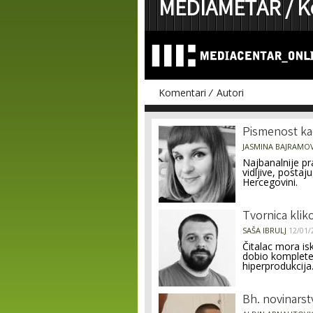
MEDIAMETAR /
K
Komentari
Autori
Pages
Pismenost kao
JASMINA BAJRAMO
Najbanalnije pr
vidljive, postaj
Hercegovini.
Tvornica klik
SAŠA IBRULJ
12/01/
Čitalac mora isk
dobio kompletenu
hiperprodukcija
Bh. novinarst