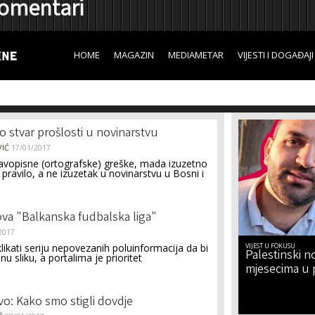
omentari
Skip to
main
content
HOME
MAGAZIN
MEDIAMETAR
VIJESTI I DOGAĐAJI
 stvar prošlosti u novinarstvu
VIĆ
17/01/2017
avopisne (ortografske) greške, mada izuzetno
u pravilo, a ne izuzetak u novinarstvu u Bosni i
ova "Balkanska fudbalska liga"
2017
likati seriju nepovezanih poluinformacija da bi
VIJEST U FOKUSU
Palestinski no
 sliku, a portalima je prioritet
.
mjesecima u 
vo: Kako smo stigli dovdje