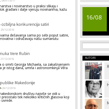
Ć
08/01/2017
arstva i novinarstvo u praksi slikaju i
dok građani i dalje vjeruju novinarima, kažu
16/08
ozbiljna konkurencija satiri
29/12/2016
stvarna dešavanja sama po sebi poput satire,
jerovatna i odražavaju našu sumanutu
Search f
Search
anuka Vere Rubin
AUTORI
27/12/2016
va o smrti Georga Michaela, sa zakašnjenjem
R
 da je istog dana, umrla i astronomkinja Vera
Republike Makedonije
H
A
26/12/2016
makedonskom društvu najviše se vidi u
 preostalo tek nekoliko kritičnih glasova koji
 uvrede.
M