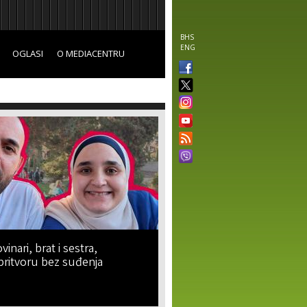
BHS
ENG
OGLASI
O MEDIACENTRU
vinari, brat i sestra,
pritvoru bez suđenja