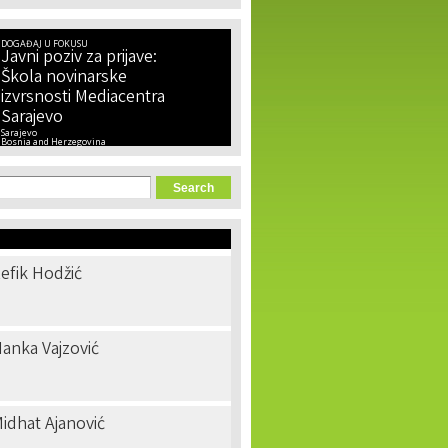
DOGAĐAJ U FOKUSU
Javni poziv za prijave:
Škola novinarske
izvrsnosti Mediacentra
Sarajevo
Sarajevo
Bosnia and Herzegovina
orm
efik Hodžić
anka Vajzović
idhat Ajanović