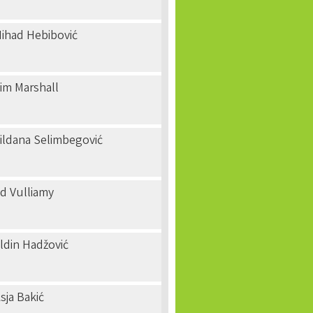
ihad Hebibović
im Marshall
ildana Selimbegović
d Vulliamy
ldin Hadžović
sja Bakić