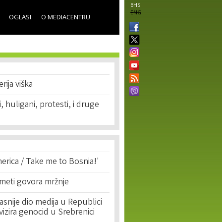
BHS
ENG
OGLASI
O MEDIACENTRU
rija viška
 huligani, protesti, i druge
erica / Take me to Bosnia!'
 meti govora mržnje
asnije dio medija u Republici
ivizira genocid u Srebrenici