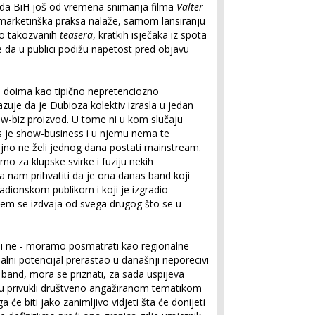
ada BiH još od vremena snimanja filma
Valter
 marketinška praksa nalaže, samom lansiranju
ko takozvanih
teasera
, kratkih isječaka iz spota
e da u publici podižu napetost pred objavu
 doima kao tipično nepretenciozno
zuje da je Dubioza kolektiv izrasla u jedan
ow-biz proizvod. U tome ni u kom slučaju
s je show-business i u njemu nema te
ajno ne želi jednog dana postati mainstream.
o za klupske svirke i fuziju nekih
ja nam prihvatiti da je ona danas band koji
adionskom publikom i koji je izgradio
ojem se izdvaja od svega drugog što se u
 ili ne - moramo posmatrati kao regionalne
jalni potencijal prerastao u današnji neporecivi
 band, mora se priznati, za sada uspijeva
e su privukli društveno angažiranom tematikom
će biti jako zanimljivo vidjeti šta će donijeti