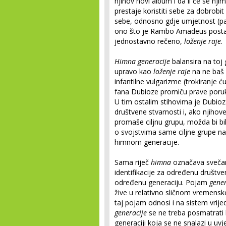
njihov novi album i da li će se nji
prestaje koristiti sebe za dobrobit 
sebe, odnosno gdje umjetnost (pa 
ono što je Rambo Amadeus postavi
jednostavno rečeno,
loženje raje
.
Himna generacije
balansira na toj 
upravo kao
loženje raje
na ne baš 
infantilne vulgarizme (trokiranje ću
fana Dubioze promiču prave poru
U tim ostalim stihovima je Dubioz
društvene stvarnosti i, ako njihov
promaše ciljnu grupu, možda bi bil
o svojstvima same ciljne grupe na
himnom generacije.
Sama riječ
himna
označava svečan
identifikacije za određenu društ
određenu generaciju. Pojam
gener
žive u relativno sličnom vremensk
taj pojam odnosi i na sistem vrij
generacije
se ne treba posmatrati 
generaciji koja se ne snalazi u uv