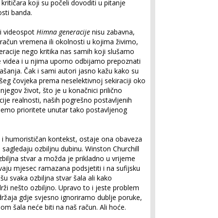
kritičara koji su počeli dovoditi u pitanje
sti banda.
 i videospot
Himna generacije
nisu zabavna,
na račun vremena ili okolnosti u kojima živimo,
neracije nego kritika nas samih koji slušamo
 videa i u njima uporno odbijamo prepoznati
našanja. Čak i sami autori jasno kažu kako su
šeg čovjeka prema neselektivnoj sekiraciji oko
egov život, što je u konačnici prilično
ije realnosti, naših pogrešno postavljenih
ujemo prioritete unutar tako postavljenog
n i humorističan kontekst, ostaje ona obaveza
u sagledaju ozbiljnu dubinu. Winston Churchill
biljna stvar a možda je prikladno u vrijeme
vaju mjesec ramazana podsjetiti i na sufijsku
šu svaka ozbiljna stvar šala ali kako
i nešto ozbiljno. Upravo to i jeste problem
ržaja gdje svjesno ignoriramo dublje poruke,
m šala neće biti na naš račun. Ali hoće.