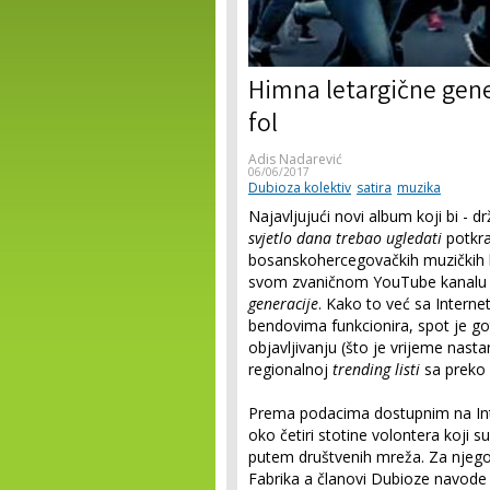
Himna letargične gene
fol
Adis Nadarević
06/06/2017
Dubioza kolektiv
satira
muzika
Najavljujući novi album koji bi - dr
svjetlo dana trebao ugledati
potkra
bosanskohercegovačkih muzičkih b
svom zvaničnom YouTube kanalu 
generacije
. Kako to već sa Inter
bendovima funkcionira, spot je g
objavljivanju (što je vrijeme nas
regionalnoj
trending listi
sa preko m
Prema podacima dostupnim na Inte
oko četiri stotine volontera koji s
putem društvenih mreža. Za njego
Fabrika a članovi Dubioze navode 