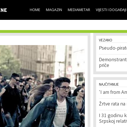
Skip to
main
HOME
MAGAZIN
MEDIAMETAR
VIJESTI I DOGAĐAJI
content
VEZANO
Pseudo-pirate
Demonstranti,
priče
NAJČITANIJE
'I am from Am
Žrtve rata na
I 31 godinu k
Srpskoj relat