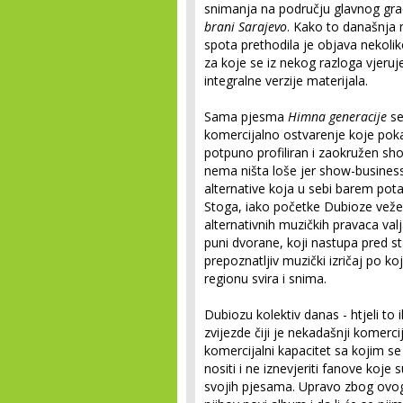
snimanja na području glavnog gr
brani Sarajevo
. Kako to današnja
spota prethodila je objava nekoli
za koje se iz nekog razloga vjeruj
integralne verzije materijala.
Sama pjesma
Himna generacije
se
komercijalno ostvarenje koje poka
potpuno profiliran i zaokružen sh
nema ništa loše jer show-busines
alternative koja u sebi barem pot
Stoga, iako početke Dubioze vežem
alternativnih muzičkih pravaca val
puni dvorane, koji nastupa pred st
prepoznatljiv muzički izričaj po k
regionu svira i snima.
Dubiozu kolektiv danas - htjeli to
zvijezde čiji je nekadašnji komerci
komercijalni kapacitet sa kojim se
nositi i ne iznevjeriti fanove koj
svojih pjesama. Upravo zbog ovoga 