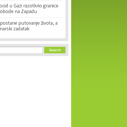
cid u Gazi razotkrio granice
lobode na Zapadu
postane putovanje života, a
narski zadatak
orm