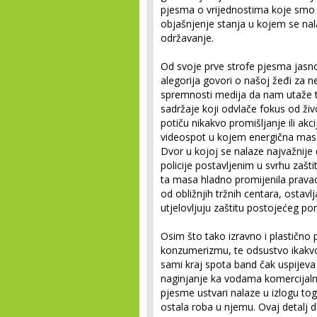
pjesma o vrijednostima koje smo pri
objašnjenje stanja u kojem se na
održavanje.
Od svoje prve strofe pjesma jasno,
alegorija govori o našoj žeđi za n
spremnosti medija da nam utaže t
sadržaje koji odvlače fokus od živ
potiču nikakvo promišljanje ili ak
videospot u kojem energična masa m
Dvor u kojoj se nalaze najvažnije 
policije postavljenim u svrhu zašti
ta masa hladno promijenila prava
od obližnjih tržnih centara, ostavlj
utjelovljuju zaštitu postojećeg por
Osim što tako izravno i plastično 
konzumerizmu, te odsustvo ikakvo
sami kraj spota band čak uspijeva 
naginjanje ka vodama komercijalno
pjesme ustvari nalaze u izlogu tog
ostala roba u njemu. Ovaj detalj 