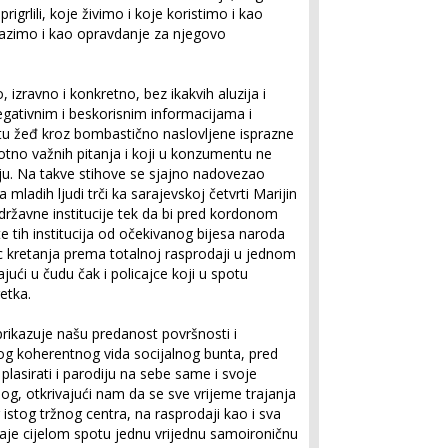
grlili, koje živimo i koje koristimo i kao
lazimo i kao opravdanje za njegovo
 izravno i konkretno, bez ikakvih aluzija i
egativnim i beskorisnim informacijama i
u žeđ kroz bombastično naslovljene isprazne
otno važnih pitanja i koji u konzumentu ne
ciju. Na takve stihove se sjajno nadovezao
ladih ljudi trči ka sarajevskoj četvrti Marijin
državne institucije tek da bi pred kordonom
te tih institucija od očekivanog bijesa naroda
c kretanja prema totalnoj rasprodaji u jednom
ajući u čudu čak i policajce koji u spotu
etka.
prikazuje našu predanost površnosti i
g koherentnog vida socijalnog bunta, pred
plasirati i parodiju na sebe same i svoje
g, otkrivajući nam da se sve vrijeme trajanja
 istog tržnog centra, na rasprodaji kao i sva
daje cijelom spotu jednu vrijednu samoironičnu