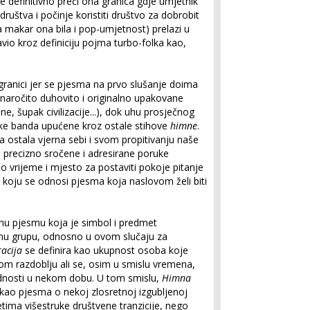
me definitivno preći ona granica gdje umjetnik
društva i počinje koristiti društvo za dobrobit
makar ona bila i pop-umjetnost) prelazi u
o kroz definiciju pojma turbo-folka kao,
granici jer se pjesma na prvo slušanje doima
naročito duhovito i originalno upakovane
ne, šupak civilizacije...), dok uhu prosječnog
ke banda upućene kroz ostale stihove
himne
.
a ostala vjerna sebi i svom propitivanju naše
e precizno sročene i adresirane poruke
o vrijeme i mjesto za postaviti pokoje pitanje
 koju se odnosi pjesma koja naslovom želi biti
u pjesmu koja je simbol i predmet
venu grupu, odnosno u ovom slučaju za
acija
se definira kao ukupnost osoba koje
om razdoblju ali se, osim u smislu vremena,
ednosti u nekom dobu. U tom smislu,
Himna
kao pjesma o nekoj zlosretnoj izgubljenoj
jetima višestruke društvene tranzicije, nego