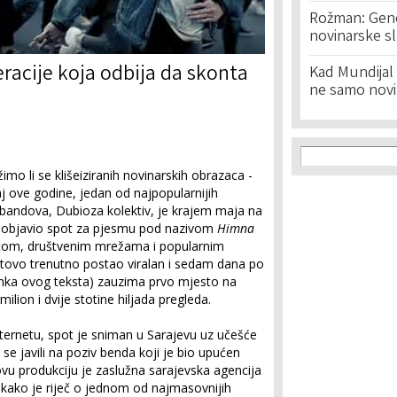
Rožman: Geno
novinarske s
racije koja odbija da skonta
Kad Mundijal 
ne samo novi
Search f
Search
žimo li se klišeiziranih novinarskih obrazaca -
j ove godine, jedan od najpopularnijih
andova, Dubioza kolektiv, je krajem maja na
objavio spot za pjesmu pod nazivom
Himna
netom, društvenim mrežama i popularnim
otovo trenutno postao viralan i sedam dana po
tanka ovog teksta) zauzima prvo mjesto na
ilion i dvije stotine hiljada pregleda.
rnetu, spot je sniman u Sarajevu uz učešće
u se javili na poziv benda koji je bio upućen
vu produkciju je zaslužna sarajevska agencija
kako je riječ o jednom od najmasovnijih