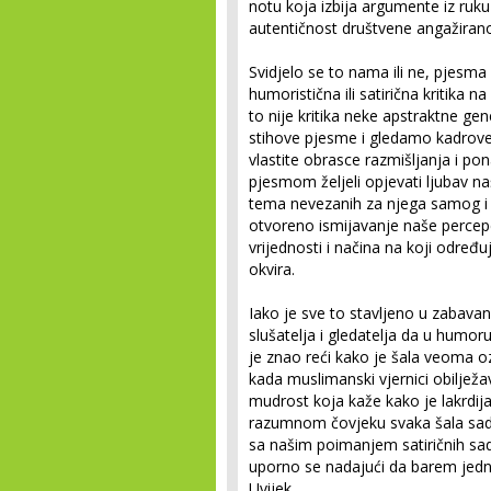
notu koja izbija argumente iz ruku 
autentičnost društvene angažirano
Svidjelo se to nama ili ne, pjesma
humoristična ili satirična kritika 
to nije kritika neke apstraktne ge
stihove pjesme i gledamo kadrove
vlastite obrasce razmišljanja i po
pjesmom željeli opjevati ljubav na
tema nevezanih za njega samog i nj
otvoreno ismijavanje naše percepc
vrijednosti i načina na koji određ
okvira.
Iako je sve to stavljeno u zabava
slušatelja i gledatelja da u humor
je znao reći kako je šala veoma oz
kada muslimanski vjernici obilježa
mudrost koja kaže kako je lakrdija
razumnom čovjeku svaka šala sadrž
sa našim poimanjem satiričnih sad
uporno se nadajući da barem jedno
Uvijek.