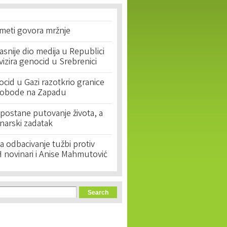
 meti govora mržnje
asnije dio medija u Republici
ivizira genocid u Srebrenici
cid u Gazi razotkrio granice
lobode na Zapadu
postane putovanje života, a
narski zadatak
 odbacivanje tužbi protiv
 novinari i Anise Mahmutović
orm