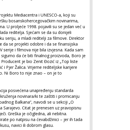
rojektu Mediacentra i UNESCO-a, koji su
 podršku bosanskohercegovačkim novinarima,
ma. U proljeće 1998. pojavili su se jedan već u
ada reditelja. Sjećam se da su donijeli
u seriju, a mladi reditelji za filmove. Direktor
 da se projekti odobre i da se finansijska
V serije i filmova nije bila izvjesna. Kada sam
 sigurno da će biti finalnog proizvoda, Boro je
 Producent je bio Zenit Đozić iz „Top liste
ić i Pjer Žalica. Vrijeme rediteljske karijere
lo. Ni Boro to nije znao – on je to
acija posvećena unapređenju standarda
ruženja novinara/ki te zaštiti i promicanju
apadnog Balkana“, navodi se u sekciji „O
 Sarajevo. Citat je prenesen uz pravopisnu
ječi. Greška je očigledna, ali nebitna.
ate po natpisu na ćevabdžinici – jer ih tada
ukusu, navici ili dobrom glasu.