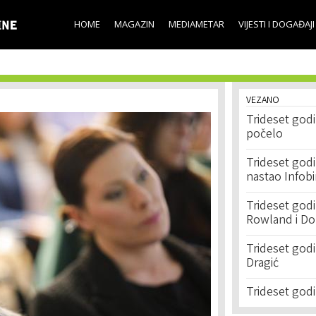
Skip to
main
HOME
MAGAZIN
MEDIAMETAR
VIJESTI I DOGAĐAJI
content
VEZANO
Trideset godi
počelo
Trideset godi
nastao Infobi
Trideset god
Rowland i Do
Trideset godi
Dragić
Trideset godi