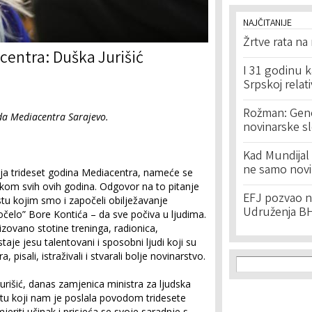
NAJČITANIJE
Žrtve rata na
centra: Duška Jurišić
I 31 godinu k
Srpskoj relat
Rožman: Geno
ada Mediacentra Sarajevo.
novinarske s
Kad Mundijal 
ne samo novi
anja trideset godina Mediacentra, nameće se
okom svih ovih godina. Odgovor na to pitanje
EFJ pozvao na
u kojim smo i započeli obilježavanje
Udruženja BH
očelo” Bore Kontića – da sve počiva u ljudima.
izovano stotine treninga, radionica,
taje jesu talentovani i sposobni ljudi koji su
, pisali, istraživali i stvarali bolje novinarstvo.
Search f
Search
urišić, danas zamjenica ministra za ljudska
tu koji nam je poslala povodom tridesete
jeriti učinak i prisjeća se svoje saradnje s