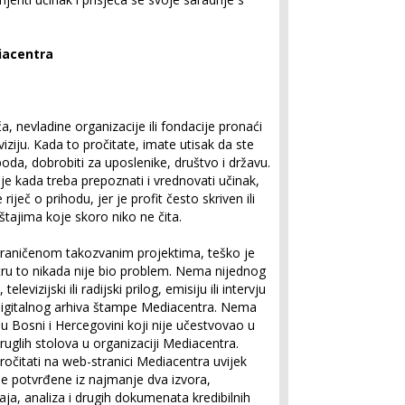
iacentra
, nevladine organizacije ili fondacije pronaći
viziju. Kada to pročitate, imate utisak da ste
oboda, dobrobiti za uposlenike, društvo i državu.
 kada treba prepoznati i vrednovati učinak,
 riječ o prihodu, jer je profit često skriven ili
štajima koje skoro niko ne čita.
graničenom takozvanim projektima, teško je
tru to nikada nije bio problem. Nema nijednog
levizijski ili radijski prilog, emisiju ili intervju
digitalnog arhiva štampe Mediacentra. Nema
u Bosni i Hercegovini koji nije učestvovao u
ruglih stolova u organizaciji Mediacentra.
očitati na web-stranici Mediacentra uvijek
je potvrđene iz najmanje dva izvora,
štaja, analiza i drugih dokumenata kredibilnih