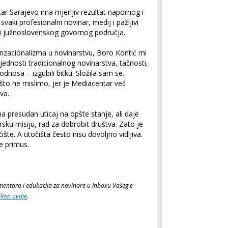
ar Sarajevo ima mjerljiv rezultat napornog i
svaki profesionalni novinar, medij i pažljivi
giji južnoslovenskog govornog područja.
enzacionalizma u novinarstvu, Boro Kontić mi
jednosti tradicionalnog novinarstva, tačnosti,
 odnosa – izgubili bitku. Složila sam se.
o ne mislimo, jer je Mediacentar već
va.
presudan uticaj na opšte stanje, ali daje
sku misiju, rad za dobrobit društva. Zato je
šte. A utočišta često nisu dovoljno vidljiva.
e primus.
komentara i edukacija za novinare u Inboxu Vašeg e-
ilten ovdje
.