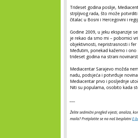
Trideset godina poslije, Mediacent
strpljivog rada, što može potvrditi 
čitalac u Bosni i Hercegovini i re
Godine 2009, u jeku ekspanzije s
je rekao da smo mi – pobornici vri
objektivnosti, nepristrasnosti i fer
Međutim, ponekad kažemo i ono št
trideset godina na strani novinarst
Mediacentar Sarajevo možda nema 
nadu, podsjeća i potvrđuje novinar
Mediacentar prvo i posljednje utoči
Niti su popularna, osobito kada st
___
Želite sedmični pregled vijesti, analiza, 
maila? Pretplatite se na naš besplatni
E-b