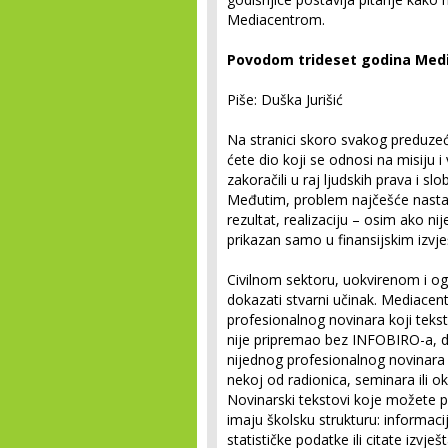
Mediacentrom.
Povodom trideset godina Med
Piše: Duška Jurišić
Na stranici skoro svakog preduzeća
ćete dio koji se odnosi na misiju i 
zakoračili u raj ljudskih prava i sl
Međutim, problem najčešće nastaje
rezultat, realizaciju – osim ako nije
prikazan samo u finansijskim izvje
Civilnom sektoru, uokvirenom i o
dokazati stvarni učinak. Mediacen
profesionalnog novinara koji tekst, te
nije pripremao bez INFOBIRO-a, 
nijednog profesionalnog novinara 
nekoj od radionica, seminara ili ok
Novinarski tekstovi koje možete pr
imaju školsku strukturu: informaci
statističke podatke ili citate izvje