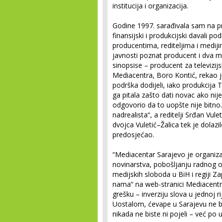
institucija i organizacija.
Godine 1997. sarađivala sam na p
finansijski i produkcijski davali
producentima, rediteljima i mediji
javnosti poznat producent i dva ml
sinopsise – producent za televizijsk
Mediacentra, Boro Kontić, rekao je
podrška dodijeli, iako produkcija T
ga pitala zašto dati novac ako nije
odgovorio da to uopšte nije bitno.
nadrealista“, a reditelji Srđan Vulet
dvojca Vuletić–Žalica tek je dolazi
predosjećao.
“Mediacentar Sarajevo je organiz
novinarstva, pobošljanju radnog ok
medijskih sloboda u BiH i regiji Z
nama“ na web-stranici Mediacentra
grešku – inverziju slova u jednoj ri
Uostalom, ćevape u Sarajevu ne bir
nikada ne biste ni pojeli – već po 