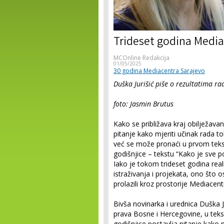
Trideset godina Media
MCOnline Redakcija
01/05/2025
30 godina Mediacentra Sarajevo
Duška Jurišić piše o rezultatima r
foto: Jasmin Brutus
Kako se približava kraj obilježav
pitanje kako mjeriti učinak rada t
već se može pronaći u prvom tekst
godišnjice – tekstu “Kako je sve p
Iako je tokom trideset godina real
istraživanja i projekata, ono što os
prolazili kroz prostorije Mediacentra
Bivša novinarka i urednica Duška J
prava Bosne i Hercegovine, u teks
godišnjice postavlja pitanje kako m