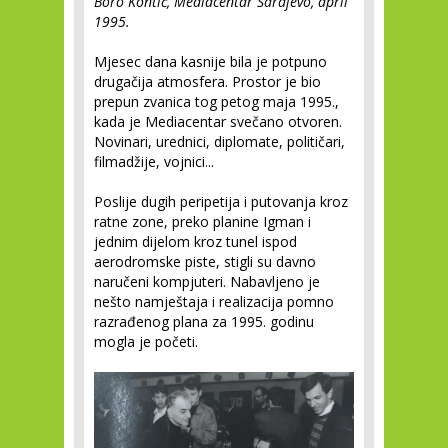
Boro Kontić, Mediacentar Sarajevo, april
1995.
Mjesec dana kasnije bila je potpuno
drugačija atmosfera. Prostor je bio
prepun zvanica tog petog maja 1995.,
kada je Mediacentar svečano otvoren.
Novinari, urednici, diplomate, političari,
filmadžije, vojnici...
Poslije dugih peripetija i putovanja kroz
ratne zone, preko planine Igman i
jednim dijelom kroz tunel ispod
aerodromske piste, stigli su davno
naručeni kompjuteri. Nabavljeno je
nešto namještaja i realizacija pomno
razrađenog plana za 1995. godinu
mogla je početi.