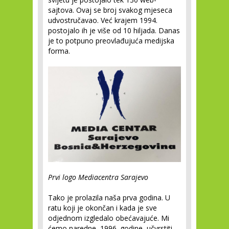
sajtova. Ovaj se broj svakog mjeseca
udvostručavao. Već krajem 1994.
postojalo ih je više od 10 hiljada. Danas
je to potpuno preovlađujuća medijska
forma.
Prvi logo Mediacentra Sarajevo
Tako je prolazila naša prva godina. U
ratu koji je okončan i kada je sve
odjednom izgledalo obećavajuće. Mi
ćemo naredne, 1996. godine, učvrstiti