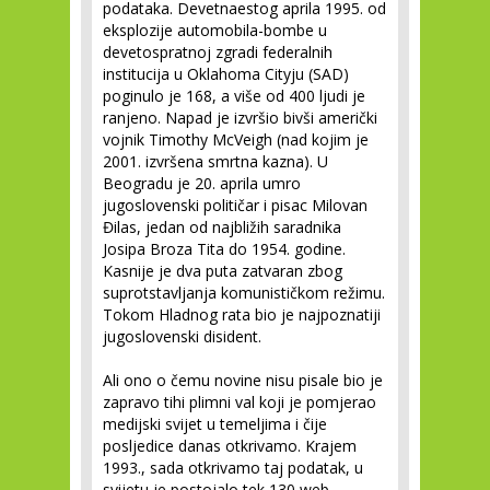
podataka. Devetnaestog aprila 1995. od
eksplozije automobila-bombe u
devetospratnoj zgradi federalnih
institucija u Oklahoma Cityju (SAD)
poginulo je 168, a više od 400 ljudi je
ranjeno. Napad je izvršio bivši američki
vojnik Timothy McVeigh (nad kojim je
2001. izvršena smrtna kazna). U
Beogradu je 20. aprila umro
jugoslovenski političar i pisac Milovan
Đilas, jedan od najbližih saradnika
Josipa Broza Tita do 1954. godine.
Kasnije je dva puta zatvaran zbog
suprotstavljanja komunističkom režimu.
Tokom Hladnog rata bio je najpoznatiji
jugoslovenski disident.
Ali ono o čemu novine nisu pisale bio je
zapravo tihi plimni val koji je pomjerao
medijski svijet u temelјima i čije
posljedice danas otkrivamo. Krajem
1993., sada otkrivamo taj podatak, u
svijetu je postojalo tek 130 web-