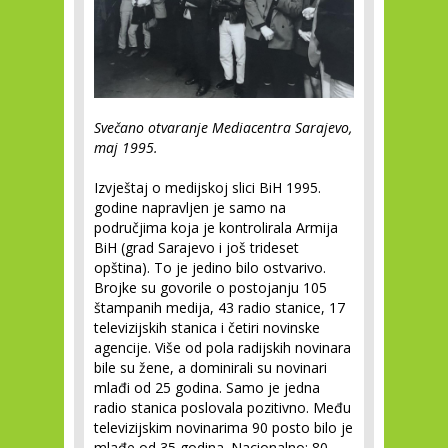
Svečano otvaranje Mediacentra Sarajevo,
maj 1995.
Izvještaj o medijskoj slici BiH 1995.
godine napravljen je samo na
područjima koja je kontrolirala Armija
BiH (grad Sarajevo i još trideset
opština). To je jedino bilo ostvarivo.
Brojke su govorile o postojanju 105
štampanih medija, 43 radio stanice, 17
televizijskih stanica i četiri novinske
agencije. Više od pola radijskih novinara
bile su žene, a dominirali su novinari
mlađi od 25 godina. Samo je jedna
radio stanica poslovala pozitivno. Među
televizijskim novinarima 90 posto bilo je
mlađe od 35 godina. Nacionalno: 80