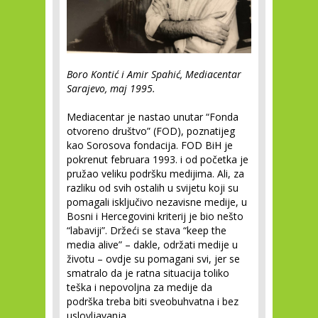
Boro Kontić i Amir Spahić, Mediacentar
Sarajevo, maj 1995.
Mediacentar je nastao unutar “Fonda
otvoreno društvo” (FOD), poznatijeg
kao Sorosova fondacija. FOD BiH je
pokrenut februara 1993. i od početka je
pružao veliku podršku medijima. Ali, za
razliku od svih ostalih u svijetu koji su
pomagali isključivo nezavisne medije, u
Bosni i Hercegovini kriterij je bio nešto
“labaviji”. Držeći se stava “keep the
media alive” – dakle, održati medije u
životu – ovdje su pomagani svi, jer se
smatralo da je ratna situacija toliko
teška i nepovoljna za medije da
podrška treba biti sveobuhvatna i bez
uslovljavanja.