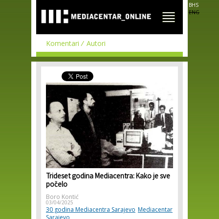
Skip to
BHS
main
ENG
content
Komentari
Autori
Trideset godina Mediacentra: Kako je sve
počelo
Boro Kontić
03/04/2025
30 godina Mediacentra Sarajevo
Mediacentar
Sarajevo