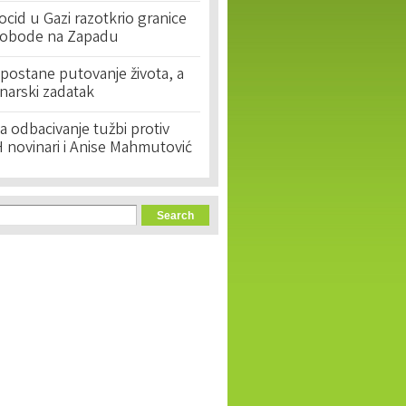
cid u Gazi razotkrio granice
lobode na Zapadu
postane putovanje života, a
narski zadatak
 odbacivanje tužbi protiv
 novinari i Anise Mahmutović
orm