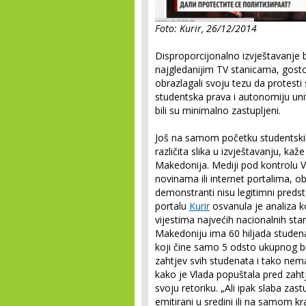
Foto: Kurir, 26/12/2014
Disproporcijonalno izvještavanje 
najgledanijim TV stanicama, gostov
obrazlagali svoju tezu da protesti 
studentska prava i autonomiju uni
bili su minimalno zastupljeni.
Još na samom početku studentskih
različita slika u izvještavanju, k
Makedonija. Mediji pod kontrolu Vlad
novinama ili internet portalima, obj
demonstranti nisu legitimni predst
portalu
Kurir
osvanula je analiza k
vijestima najvećih nacionalnih stan
Makedoniju ima 60 hiljada studenat
koji čine samo 5 odsto ukupnog b
zahtjev svih studenata i tako nema
kako je Vlada popuštala pred zaht
svoju retoriku. „Ali ipak slaba zast
emitirani u sredini ili na samom kra