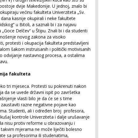
da postoje dvije Makedonije. U jednoj, znalo bi
okupiraju većinu fakulteta Univerziteta „Sv.
r dana kasnije okupirali i neke fakultete
skog“ u Bitoli, a saznali bi i za najavu
 „Goce Delčev“ u Štipu. Znali bi i da studenti
donošenje novog zakona za visoko
, protesti i okupacija fakulteta predstavljeni
om šakom instruisanih i politički motivisanih
no odvijanje nastavnog procesa, a ostalima
avu.
mija fakulteta
ko tri mjeseca. Protesti su pokrenuti nakon
a da se uvede državni ispit po završetka
ašnjenje vlasti bilo je da će se s time
e zaustaviti razne negativne pojave kao
oma. Studenti, ali i određen broj profesora,
kušaj kontrole Univerziteta i dalje urušavanje
 da nisu protiv reforme u obrazovanju i
 takvim mjerama ne može liječiti bolesno
ate sa profesorima ili studenatima,