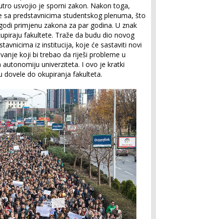
tro usvojio je sporni zakon. Nakon toga,
se sa predstavnicima studentskog plenuma, što
dgodi primjenu zakona za par godina. U znak
okupiraju fakultete. Traže da budu dio novog
tavnicima iz institucija, koje će sastaviti novi
anje koji bi trebao da riješi probleme u
 autonomiju univerziteta. I ovo je kratki
u dovele do okupiranja fakulteta.