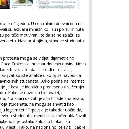
bilo je očigledno. U centralnim dnevnicima na
ali su aktualni ministri koji su i po 10 minuta
su politički motivirani, te da se ne zalažu za
verziteta. Nasuprot njima, stavove studenata
 protesta mogla se vidjeti dijametralno
aže Goce Trpkovski, novinar dnevnih novina Nova
e, bez razlike da li se radi o televiziji,
avljivali su iste analize u kojoj se navodi da
avnici svih studenata. „Oko podne na internet
oje je kasnije identično prenesena u večernjim
ica. Kako se navodi u toj analizi, u
a, šta znači da zahtjevi tri hiljade studenata,
roja studenata, ne mogu se shvatiti kao
ju legitimitet.“ Trpevski je također uočio da,
jevima studenata, mediji su također ublažavali
upljenost je ostala. Prilozi o blokadi su
ju vijesti. Tako, na nacionalnoj televiziji čak je