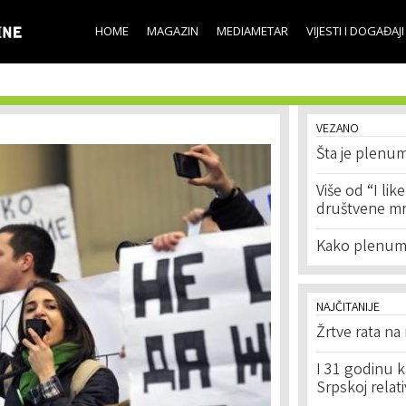
Skip to
main
HOME
MAGAZIN
MEDIAMETAR
VIJESTI I DOGAĐAJI
content
VEZANO
Šta je plenu
Više od “I lik
društvene m
Kako plenum 
NAJČITANIJE
Žrtve rata na
I 31 godinu k
Srpskoj relat