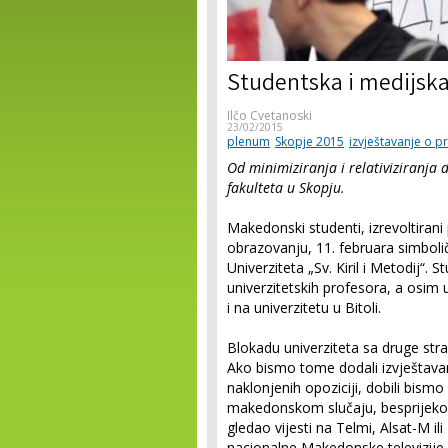
Studentska i medijska
Ilčo Cvetanoski
23/02/2015
plenum
Skopje 2015
izvještavanje o p
Od minimiziranja i relativiziranja
fakulteta u Skopju.
Makedonski studenti, izrevoltira
obrazovanju, 11. februara simboli
Univerziteta „Sv. Kiril i Metodij“.
univerzitetskih profesora, a osim
i na univerzitetu u Bitoli.
Blokadu univerziteta sa druge stra
Ako bismo tome dodali izvještavan
naklonjenih opoziciji, dobili bismo
makedonskom slučaju, besprijekor
gledao vijesti na Telmi, Alsat-M ili 
nacionalne Makedonske televizije (