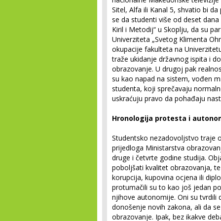
Sitel, Alfa ili Kanal 5, shvatio bi 
se da studenti više od deset dana 
Kiril i Metodij“ u Skoplju, da su pa
Univerziteta „Svetog Klimenta Ohrid
okupacije fakulteta na Univerzitetu
traže ukidanje državnog ispita i 
obrazovanje. U drugoj pak realnosti
su kao napad na sistem, vođen mal
studenta, koji sprečavaju normal
uskraćuju pravo da pohađaju nast
Hronologija protesta i autono
Studentsko nezadovoljstvo traje o
prijedloga Ministarstva obrazovanj
druge i četvrte godine studija. Obj
poboljšati kvalitet obrazovanja, t
korupcija, kupovina ocjena ili dipl
protumačili su to kao još jedan po
njihove autonomije. Oni su tvrdili
donošenje novih zakona, ali da se
obrazovanje. Ipak, bez ikakve deb