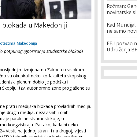
Rožman: Geno
novinarske s
 blokada u Makedoniji
Kad Mundijal 
ne samo novi
EFJ pozvao na
rotestima
Makedonija
Udruženja BH
 do potpunog ignoriranja studentske blokade
Search f
ni posljednjim izmjenama Zakona o visokom
Search
čno su okupirali nekoliko fakulteta skopskog
 Studentski plenum dobio je podršku i
 u Skoplju, tzv. autonomne zone proglašene su
ne prati i medijska blokada provladinih medija.
je drugih medija, nezavisnih i onih
 dvije paralelne stvarnosti koje, u
no koegzistiraju. Pa tako, kada bi neko
24 Vesti, na jednoj strani, i na drugoj, vijesti
MTV) i drugih televizijskih kuća kao što su