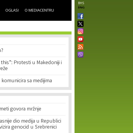
BHS
ENG
OGLASI
O MEDIACENTRU
m?
e this”: Protesti u Makedoniji i
reže
komunicira sa medijima
 meti govora mržnje
asnije dio medija u Republici
ivizira genocid u Srebrenici