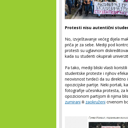
Protesti nisu autentični stude
No, izvještavanje većeg dijela m
priča je za sebe. Mediji pod kontro
protesti su uglavnom diskreditovan
kada su studenti okupirali univerzit
Pa tako, mediji bliski vlasti koristil
studentske proteste i njihov efekat
neovisnost tvrdeći da su direktno
opozicijske partije. Neki portali, ka
fotografije učesnika protesta, za ko
opozicionom partijom ili njima blis
zumirani
ili
zaokruženi
crvenom b