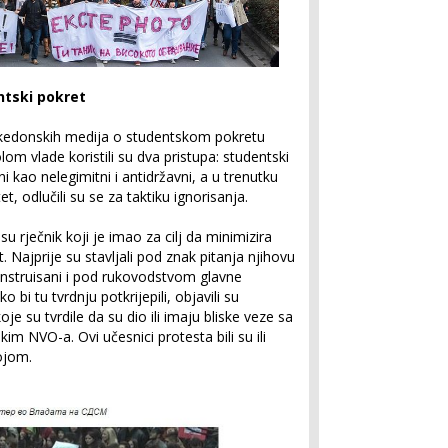
ntski pokret
akedonskih medija o studentskom pokretu
lom vlade koristili su dva pristupa: studentski
i kao nelegimitni i antidržavni, a u trenutku
et, odlučili su se za taktiku ignorisanja.
i su rječnik koji je imao za cilj da minimizira
. Najprije su stavljali pod znak pitanja njihovu
 instruisani i pod rukovodstvom glavne
ko bi tu tvrdnju potkrijepili, objavili su
je su tvrdile da su dio ili imaju bliske veze sa
kim NVO-a. Ovi učesnici protesta bili su ili
ojom.