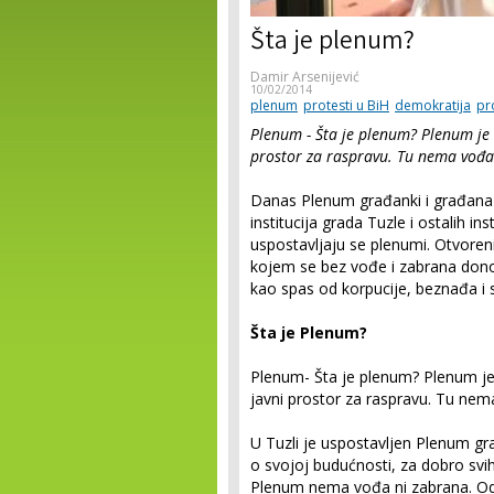
Šta je plenum?
Damir Arsenijević
10/02/2014
plenum
protesti u BiH
demokratija
pr
Plenum - Šta je plenum? Plenum je 
prostor za raspravu. Tu nema vođa
Danas Plenum građanki i građana 
institucija grada Tuzle i ostalih in
uspostavljaju se plenumi. Otvoren
kojem se bez vođe i zabrana don
kao spas od korpucije, beznađa i
Šta je Plenum?
Plenum- Šta je plenum? Plenum je 
javni prostor za raspravu. Tu nem
U Tuzli je uspostavljen Plenum g
o svojoj budućnosti, za dobro svih
Plenum nema vođa ni zabrana. Od