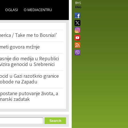
BHS
ENG
OGLASI
O MEDIACENTRU
erica / Take me to Bosnia!'
 meti govora mržnje
asnije dio medija u Republici
ivizira genocid u Srebrenici
cid u Gazi razotkrio granice
lobode na Zapadu
postane putovanje života, a
narski zadatak
orm