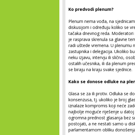
Ko predvodi plenum?
Plenum nema vođa, na sjednicama 
diskusijom i određuju koliko se vr
tačaka dnevnog reda. Moderatori
je rasprava skrenula sa glavne tem
radi uštede vremena. U plenumu n
zastupnika i delegacija. Ukoliko b
neku izjavu, intervju ili slično, 
ostalih učesnika, ili da plenum pr
se biraju na kraju svake sjednice.
Kako se donose odluke na pl
Glasa se za ili protiv. Odluka se
konsenzusa, tj. ukoliko je broj gla
iznalaze kompromis koji neće zadov
najbolje moguće riješenje u datoj 
ogromna prednost glasanja bez suz
postojati, a ne nestati samo u disk
parlamentarnom obliku donošenja