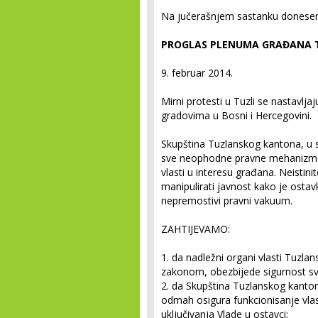
Na jučerašnjem sastanku donesen
PROGLAS PLENUMA GRAĐANA
9. februar 2014.
Mirni protesti u Tuzli se nastavl
gradovima u Bosni i Hercegovini.
Skupština Tuzlanskog kantona, u 
sve neophodne pravne mehanizme 
vlasti u interesu građana. Neistin
manipulirati javnost kako je ost
nepremostivi pravni vakuum.
ZAHTIJEVAMO:
1. da nadležni organi vlasti Tuzla
zakonom, obezbijede sigurnost sv
2. da Skupština Tuzlanskog kanto
odmah osigura funkcionisanje vla
uključivanja Vlade u ostavci;