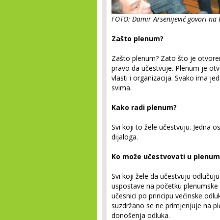
FOTO: Damir Arsenijević govori na 
Zašto plenum?
Zašto plenum? Zato što je otvore
pravo da učestvuje. Plenum je ot
vlasti i organizacija. Svako ima je
svima.
Kako radi plenum?
Svi koji to žele učestvuju. Jedna 
dijaloga.
Ko može učestvovati u plenum
Svi koji žele da učestvuju odlučuj
uspostave na početku plenumske 
učesnici po principu većinske odluke
suzdržano se ne primjenjuje na 
donošenja odluka.