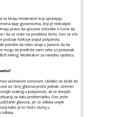
se biraju moderatori koji upravljaju
emena daje govornicima, koji je redoslijed
 imaju pravo da upozore učesnike o tome da
e i da se vrate na prvobitnu temu. Ovo se vrši
e postoje funkcije poput potparola,
ude potrebe da neko istupi u javnost da da
osobe mogu da predlože sami sebe uz pristanak
edloži nekog. Moderatori za narednu sjednicu
enumu?
 donosi većinskom osnovom. Ukoliko ne dođe do
sova za i broj glasova protiv jednak, učesnici
oljiti svakog u potpunosti, ali će donijeti
situaciji za datu problematiku. Ovo jeste
držanih glasova, jer će odluka uvijek
usiji kako je to često slučaj u
 odluka.