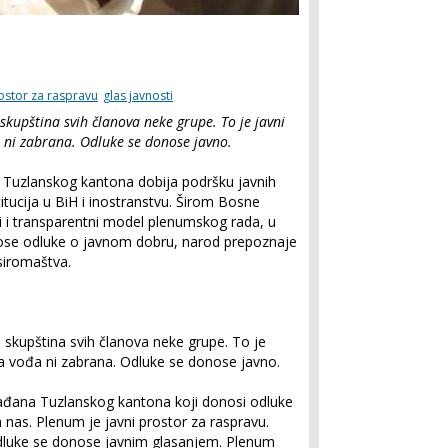
ostor za raspravu
glas javnosti
skupština svih članova neke grupe. To je javni
 ni zabrana. Odluke se donose javno.
Tuzlanskog kantona dobija podršku javnih
stitucija u BiH i inostranstvu. Širom Bosne
i i transparentni model plenumskog rada, u
ose odluke o javnom dobru, narod prepoznaje
 siromaštva.
skupština svih članova neke grupe. To je
a vođa ni zabrana. Odluke se donose javno.
rađana Tuzlanskog kantona koji donosi odluke
 nas. Plenum je javni prostor za raspravu.
luke se donose javnim glasanjem. Plenum