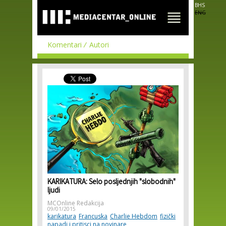
Skip to
BHS
main
ENG
content
Komentari
Autori
KARIKATURA: Selo posljednjih "slobodnih"
ljudi
MCOnline Redakcija
09/01/2015
karikatura
Francuska
Charlie Hebdom
fizički
napadi i pritisci na novinare