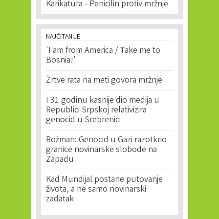
Karikatura - Penicilin protiv mržnje
NAJČITANIJE
'I am from America / Take me to
Bosnia!'
Žrtve rata na meti govora mržnje
I 31 godinu kasnije dio medija u
Republici Srpskoj relativizira
genocid u Srebrenici
Rožman: Genocid u Gazi razotkrio
granice novinarske slobode na
Zapadu
Kad Mundijal postane putovanje
života, a ne samo novinarski
zadatak