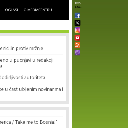
BHS
ENG
OGLASI
O MEDIACENTRU
enicilin protiv mržnje
eno u pucnjavi u redakciji
ta
dodirljivosti autoriteta
vke u čast ubijenim novinarima i
erica / Take me to Bosnia!'