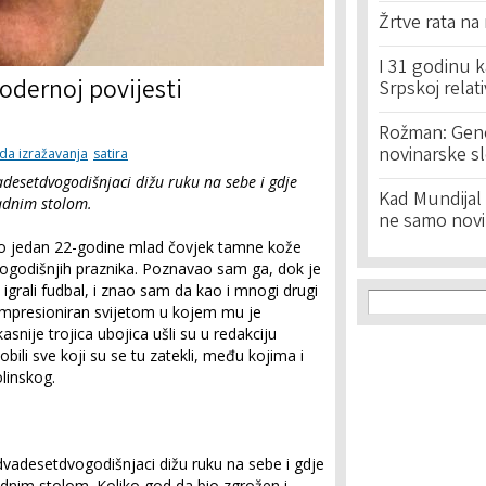
Žrtve rata na
I 31 godinu k
odernoj povijesti
Srpskoj relat
Rožman: Geno
novinarske s
da izražavanja
satira
adesetdvogodišnjaci dižu ruku na sebe i gdje
Kad Mundijal 
radnim stolom.
ne samo novi
io jedan 22-godine mlad čovjek tamne kože
ogodišnjih praznika. Poznavao sam ga, dok je
 igrali fudbal, i znao sam da kao i mnogi drugi
Search f
Search
 impresioniran svijetom u kojem mu je
snije trojica ubojica ušli su u redakciju
obili sve koji su se tu zatekli, među kojima i
linskog.
dvadesetdvogodišnjaci dižu ruku na sebe i gdje
radnim stolom. Koliko god da bio zgrožen i