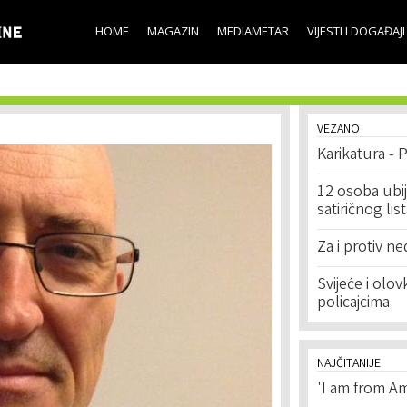
Skip to
main
HOME
MAGAZIN
MEDIAMETAR
VIJESTI I DOGAĐAJI
content
VEZANO
Karikatura - P
12 osoba ubij
satiričnog lis
Za i protiv ne
Svijeće i olo
policajcima
NAJČITANIJE
'I am from Am