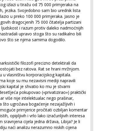
g izlazi u tiražu od 75 000 primjeraka na
, jezika. Svojedobno sam bio urednik lista
lazio u preko 100 000 primjeraka. Jasno je
jegovih dragocjenih 75 000 čitatelja partizani
ljudskost i razum protiv daleko nadmoćnijih
astradali upravo stoga što su radikalno bili
 ovo što se njima samima dogodilo.
ksistički filozofi precizno detektirali da
stojati bez ratova. Rat se hrani mržnjom.
u u vlasništvu korporacijskog kapitala.
ma koje su mu nezavisni mediji napravili
ki kapital je shvatio ko mu je stvarni
 desetljeća pokupovao («privatizirao») praktički
r više nije intelektualac nego prašinar,
 što ugrožava bogaćenje nezajažljivih i
 moguće primjerice pročitati ozbiljan komentar
ih, opipljivih i vrlo lako izračunljivih interesa
sravnjena cijela jedna država, Libija? Je li
u naći analizu nerazumno niskih cijena