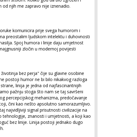
 od njih me zapravo nije iznenadio.
e poruke komunicira prije svega humorom i
ima preostalim ljudskom intelektu i duhovnosti
nasilja. Spoj humora i linije daju umjetnost
 najgnusniji zločin u modernoj povijesti
životinja bez perja" čije su glavne osobine
a ne postoji humor ne bi bilo nikakvog razloga
strane, linija je jedna od najfascinantnijih
ćamo pažnju stoga što nam se taj savršeni
vog percepcijskog mehanizma, predočavanje
toji, čini kao nešto apsolutno samorazumljivo.
j najvidljiviji signal prisutnosti civilizacije na
 tehnologije, znanosti i umjetnosti, a koji kao
guć bez linije. Linija postoji jednako dugo
uh.