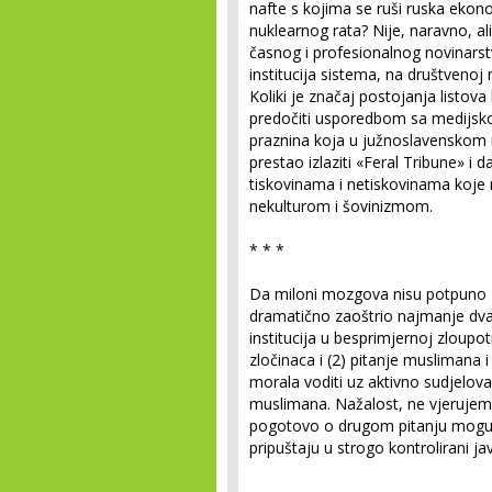
nafte s kojima se ruši ruska ekon
nuklearnog rata? Nije, naravno, a
časnog i profesionalnog novinarst
institucija sistema, na društvenoj
Koliki je značaj postojanja listov
predočiti usporedbom sa medijsko
praznina koja u južnoslavenskom 
prestao izlaziti «Feral Tribune» i 
tiskovinama i netiskovinama koje n
nekulturom i šovinizmom.
* * *
Da miloni mozgova nisu potpuno z
dramatično zaoštrio najmanje dva p
institucija u besprimjernoj zloupot
zločinaca i (2) pitanje muslimana i
morala voditi uz aktivno sudjelova
muslimana. Nažalost, ne vjerujem 
pogotovo o drugom pitanju moguća
pripuštaju u strogo kontrolirani jav