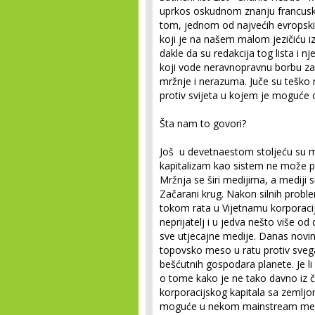
uprkos oskudnom znanju francusko
tom, jednom od najvećih evropskih
koji je na našem malom jezičiću iz
dakle da su redakcija tog lista i n
koji vode neravnopravnu borbu za 
mržnje i nerazuma. Juče su teško n
protiv svijeta u kojem je moguće
Šta nam to govori?
Još u devetnaestom stoljeću su mar
kapitalizam kao sistem ne može po
Mržnja se širi medijima, a mediji s
Začarani krug. Nakon silnih proble
tokom rata u Vijetnamu korporacijs
neprijatelj i u jedva nešto više od
sve utjecajne medije. Danas novina
topovsko meso u ratu protiv svega
bešćutnih gospodara planete. Je li
o tome kako je ne tako davno iz čist
korporacijskog kapitala sa zemljom 
moguće u nekom mainstream medij