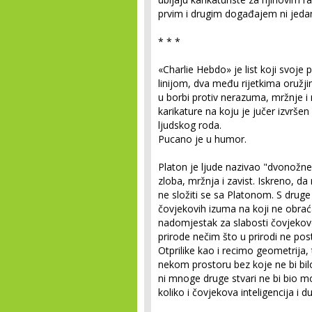
prvim i drugim događajem ni jedan
* * *
«Charlie Hebdo» je list koji svoj
linijom, dva među rijetkima oružj
u borbi protiv nerazuma, mržnje i 
karikature na koju je jučer izvršen
ljudskog roda.
Pucano je u humor.
Platon je ljude nazivao "dvonožne 
zloba, mržnja i zavist. Iskreno, d
ne složiti se sa Platonom. S druge 
čovjekovih izuma na koji ne obra
nadomjestak za slabosti čovjeko
prirode nečim što u prirodi ne pos
Otprilike kao i recimo geometrija, ta
nekom prostoru bez koje ne bi bilo
ni mnoge druge stvari ne bi bio mo
koliko i čovjekova inteligencija i d