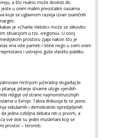
omiju, a što realno može dovesti do
li jeste u onim malim preostalim oazama
va koje se uglavnom razvija izvan zvaničnih
 margini.
a kakav je «Charlie Hebdo» može se slikovito
m situacijom u tzv. «regionu». U onoj
medijskom prostoru zjapi nakon što je
danas ima više pameti i istine nego u svim onim
eprestano i ustrajno guše vlastitu publiku
atrovani mržnjom jučerašnji događaj bi
itanja; pitanje stvarne uloge vjerskih
rebi religije od strane najmonstruoznijih
 islama u Evropi. Takva diskusija bi se jasno
nja sekularnih i demokratski opredjeljenih
da jedna ozbiljna debata niti o prvom, a
 sve dok su jedini muslimani koji se
ni prostor – teroristi.