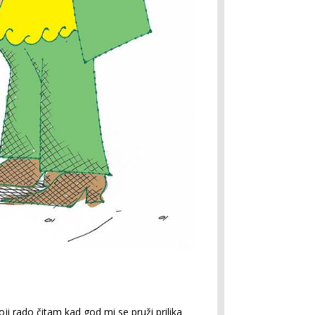
koji rado čitam kad god mi se pruži prilika