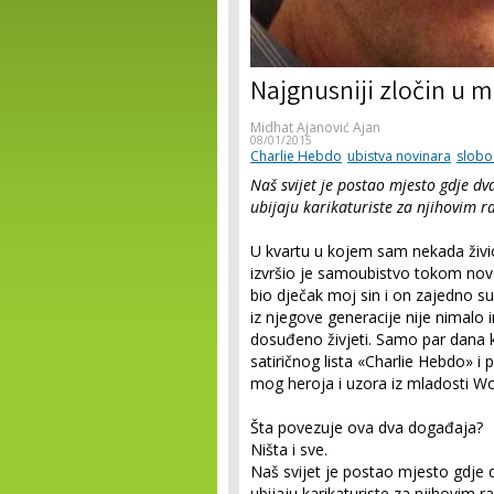
Najgnusniji zločin u m
Midhat Ajanović Ajan
08/01/2015
Charlie Hebdo
ubistva novinara
slobo
Naš svijet je postao mjesto gdje dv
ubijaju karikaturiste za njihovim 
U kvartu u kojem sam nekada živ
izvršio je samoubistvo tokom nov
bio dječak moj sin i on zajedno su
iz njegove generacije nije nimalo
dosuđeno živjeti. Samo par dana ka
satiričnog lista «Charlie Hebdo» i p
mog heroja i uzora iz mladosti Wo
Šta povezuje ova dva događaja?
Ništa i sve.
Naš svijet je postao mjesto gdje 
ubijaju karikaturiste za njihovim 