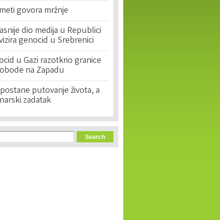
 meti govora mržnje
asnije dio medija u Republici
ivizira genocid u Srebrenici
cid u Gazi razotkrio granice
lobode na Zapadu
postane putovanje života, a
narski zadatak
orm