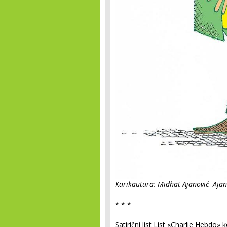
Karikautura: Midhat Ajanović- Ajan
* * *
Satirični list List «Charlie Hebdo» 