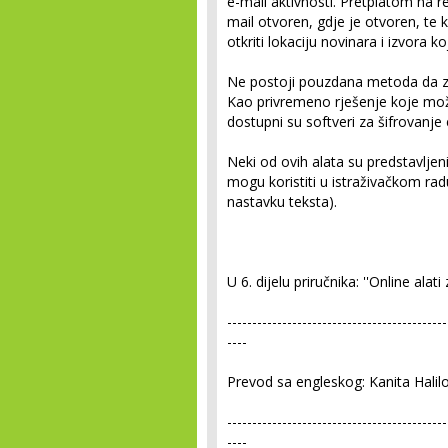
e-mail aktivnosti. Pretplatom na 
mail otvoren, gdje je otvoren, te
otkriti lokaciju novinara i izvora 
Ne postoji pouzdana metoda da zašt
Kao privremeno rješenje koje može
dostupni su softveri za šifrovanje
Neki od ovih alata su predstavljeni
mogu koristiti u istraživačkom rad
nastavku teksta).
U 6. dijelu priručnika: ''Online alati
--------------------------------------------
----
Prevod sa engleskog: Kanita Halilo
--------------------------------------------
----