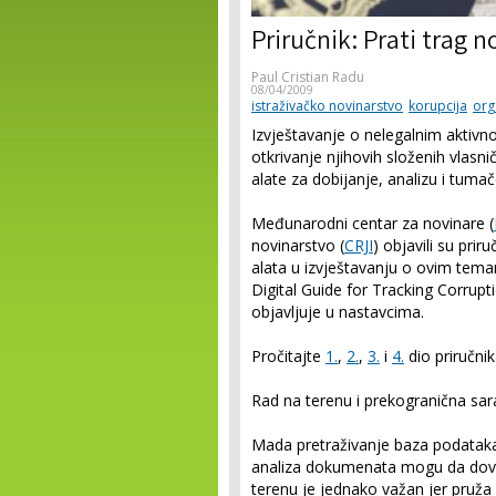
Priručnik: Prati trag n
Paul Cristian Radu
08/04/2009
istraživačko novinarstvo
korupcija
org
Izvještavanje o nelegalnim aktivno
otkrivanje njihovih složenih vlasn
alate za dobijanje, analizu i tuma
Međunarodni centar za novinare (
novinarstvo (
CRJI
) objavili su prir
alata u izvještavanju o ovim tem
Digital Guide for Tracking Corrupt
objavljuje u nastavcima.
Pročitajte
1.
,
2.
,
3.
i
4.
dio priručni
Rad na terenu i prekogranična sar
Mada pretraživanje baza podataka
analiza dokumenata mogu da doved
terenu je jednako važan jer pruža