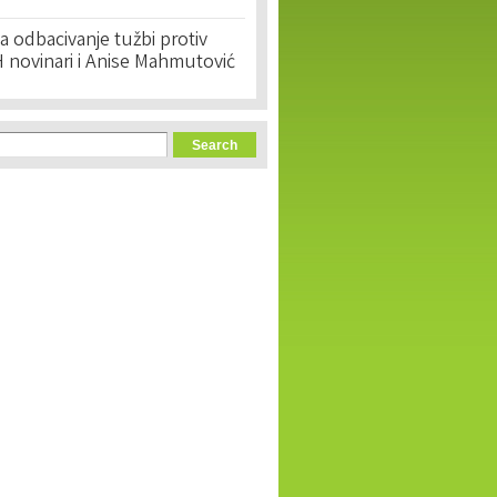
 odbacivanje tužbi protiv
 novinari i Anise Mahmutović
orm