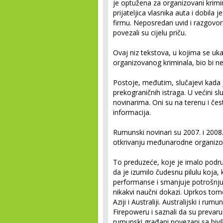
je optužena za organizovani krimin
prijateljica vlasnika auta i dobila 
firmu. Neposredan uvid i razgovori
povezali su cijelu priču.
Ovaj niz tekstova, u kojima se uka
organizovanog kriminala, bio bi n
Postoje, međutim, slučajevi kada 
prekograničnih istraga. U većini sl
novinarima. Oni su na terenu i čest
informacija.
Rumunski novinari su 2007. i 2008.
otkrivanju međunarodne organiz
To preduzeće, koje je imalo podruž
da je izumilo čudesnu pilulu koja
performanse i smanjuje potrošnju g
nikakvi naučni dokazi. Uprkos tome
Aziji i Australiji. Australijski i ru
Firepoweru i saznali da su prevaru 
rumunski građani povezani sa biv