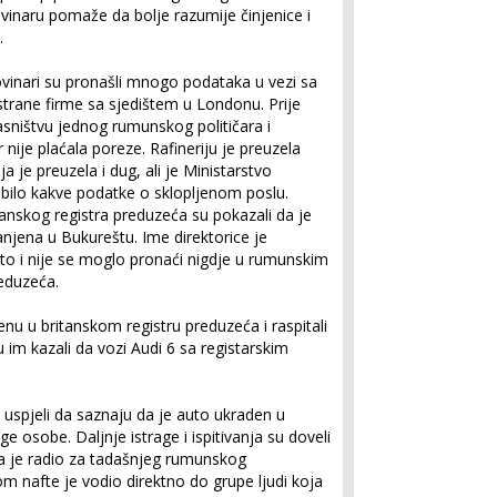
vinaru pomaže da bolje razumije činjenice i
.
ovinari su pronašli mnogo podataka u vezi sa
strane firme sa sjedištem u Londonu. Prije
lasništvu jednog rumunskog političara i
nije plaćala poreze. Rafineriju je preuzela
 je preuzela i dug, ali je Ministarstvo
 bilo kakve podatke o sklopljenom poslu.
tanskog registra preduzeća su pokazali da je
jena u Bukureštu. Ime direktorice je
ato i nije se moglo pronaći nigdje u rumunskim
eduzeća.
enu u britanskom registru preduzeća i raspitali
u im kazali da vozi Audi 6 sa registarskim
u uspjeli da saznaju da je auto ukraden u
e osobe. Daljnje istrage i ispitivanja su doveli
ta je radio za tadašnjeg rumunskog
om nafte je vodio direktno do grupe ljudi koja