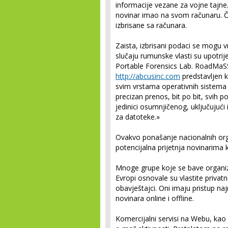
informacije vezane za vojne tajne.
novinar imao na svom računaru. Ča
izbrisane sa računara.
Zaista, izbrisani podaci se mogu 
slučaju rumunske vlasti su upotri
Portable Forensics Lab. RoadMaSSt
http://abcusinc.com
predstavljen k
svim vrstama operativnih sistema i
precizan prenos, bit po bit, svih 
jedinici osumnjičenog, uključujući
za datoteke.»
Ovakvo ponašanje nacionalnih org
potencijalna prijetnja novinarima 
Mnoge grupe koje se bave organiz
Evropi osnovale su vlastite privatn
obavještajci. Oni imaju pristup najn
novinara online i offline.
Komercijalni servisi na Webu, kao 