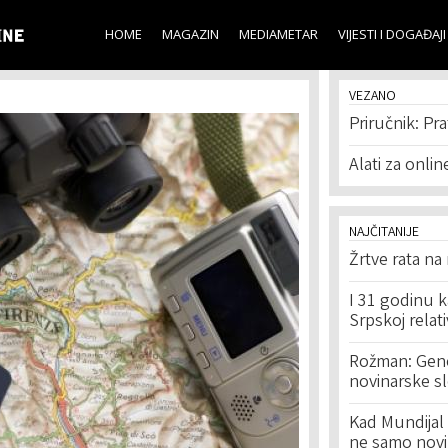
Skip to
main
HOME
MAGAZIN
MEDIAMETAR
VIJESTI I DOGAĐAJI
content
VEZANO
Priručnik: Pra
Alati za onlin
NAJČITANIJE
Žrtve rata na
I 31 godinu k
Srpskoj relat
Rožman: Geno
novinarske s
Kad Mundijal 
ne samo novi