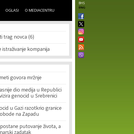
BHS
ENG
OGLASI
O MEDIACENTRU
ti trag novca (6)
e istraživanje kompanija
 meti govora mržnje
asnije dio medija u Republici
ivizira genocid u Srebrenici
cid u Gazi razotkrio granice
lobode na Zapadu
postane putovanje života, a
narski zadatak