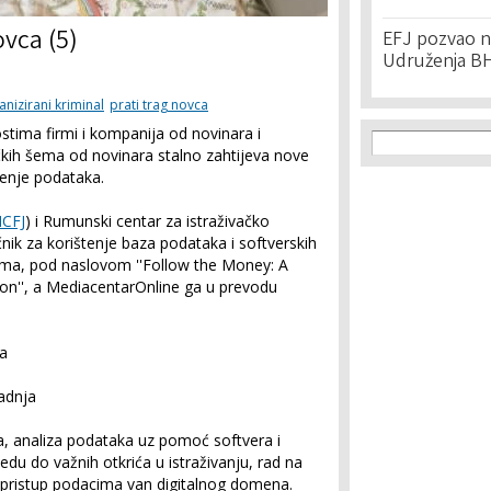
ovca (5)
EFJ pozvao na
Udruženja BH
anizirani kriminal
prati trag novca
Search f
stima firmi i kompanija od novinara i
Search
ičkih šema od novinara stalno zahtijeva nove
čenje podataka.
ICFJ
) i Rumunski centar za istraživačko
učnik za korištenje baza podataka i softverskih
ama, pod naslovom ''Follow the Money: A
ion'', a MediacentarOnline ga u prevodu
ka
adnja
, analiza podataka uz pomoć softvera i
u do važnih otkrića u istraživanju, rad na
 pristup podacima van digitalnog domena.