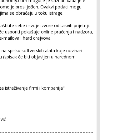
readnotify.com moguće je saznati kada je e-
 kome je proslijeđen. Ovakvi podaci mogu
kojima se obraćaju u toku istrage.
itite sebe i svoje izvore od takvih prijetnji.
 usporiti pokušaje online praćenja i nadzora,
 e-mailova i hard drajvova.
 na spisku softverskih alata koje novinari
u (spisak će biti objavljen u narednom
 za istraživanje firmi i kompanija''
------------------------------------------------------------
vić
------------------------------------------------------------