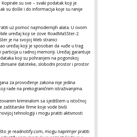
 Kopirale su sve – svaki podatak koji je
k su došle i do informacija koje su ranije
vratiti uz pomoć najmodernijih alata. U ovom
jebile uređaj koji se zove RoadMaSSter-2
er je na svojoj Web stranici
ao uređaj koji je sposoban da «uđe u trag
 particija u radnoj memoriji. Uređaj garantuje
podataka koji su pohranjeni na pogonskoj
 izbrisane datoteke, slobodni prostor i prostor
ana za provođenje zakona nije jedina
koji rade na prekograničnim istraživanjima.
ovanim kriminalom sa sjedištem u istočnoj
e zaštitarske firme koje vode bivši
ovijoj tehnologiji i mogu pratiti aktivnosti
što je readnotify.com, mogu naprimjer pratiti