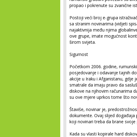
propao i pokrenute su zvanične ist
Postoji veći broj e-grupa istraživ
sa stranim novinarima (vidjeti spi
najaktivnija među njima globalinv
ove grupe, imate mogućnost konta
širom svijeta.
Sigurnost
Početkom 2006. godine, rumunski 
posjedovanje i odavanje tajnih d
akcije u Iraku i Afganistanu, gdje 
smatrale da imaju pravo da sasluša
diskove na njihovim računarima da
su ove mjere uprkos tome što nov
Štaviše, novinar je, predostrožnos
dokumente. Ovaj slijed događaja p
koji novinari treba da brane svoje 
Kada su vlasti kopirale hard disko