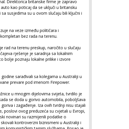
al. Direktorica britanske firme je zapravo
je auto kao poticaj da se uključi u britansku
 sa susjedima su u ovom slučaju bili ključni i
zuje na veze između političara i
ekompletan bez rada na terenu.
je rad na terenu preskup, naročito u slučaju
učajeva rješenje je saradnja sa lokalnim
o bolje poznaju lokalne prilike i izvore
 godine sarađivali sa kolegama u Australiji u
ovane prevare pod imenom Firepower.
nice u mnogim dijelovima svijeta, tvrdilo je
, kada se doda u gorivo automobila, poboljšava
oriva i zagađenje. Iza ovih tvrdnji nisu stajali
, poslovi ovog preduzeća su cvjetali u Evropi,
munski novinari su razmijenili podatke o
skovali kontroverzni biznismeni u Australiji i
šim komunističkim tajnim službama. Posao je