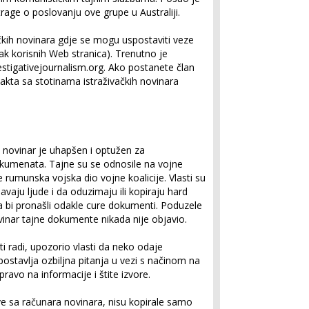
rage o poslovanju ove grupe u Australiji.
ačkih novinara gdje se mogu uspostaviti veze
sak korisnih Web stranica). Trenutno je
estigativejournalism.org. Ako postanete član
kta sa stotinama istraživačkih novinara
novinar je uhapšen i optužen za
okumenata. Tajne su se odnosile na vojne
je rumunska vojska dio vojne koalicije. Vlasti su
vaju ljude i da oduzimaju ili kopiraju hard
 bi pronašli odakle cure dokumenti. Poduzele
inar tajne dokumente nikada nije objavio.
ti radi, upozorio vlasti da neko odaje
ostavlja ozbiljna pitanja u vezi s načinom na
pravo na informacije i štite izvore.
ve sa računara novinara, nisu kopirale samo