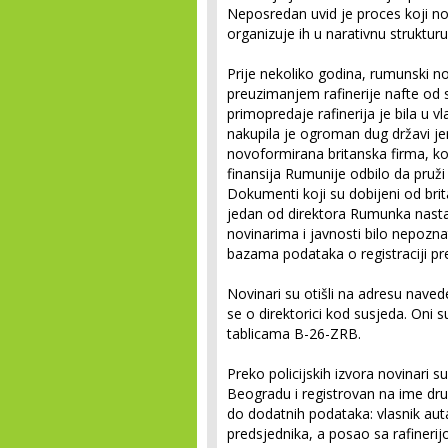
Neposredan uvid je proces koji no
organizuje ih u narativnu strukturu
Prije nekoliko godina, rumunski n
preuzimanjem rafinerije nafte od 
primopredaje rafinerija je bila u v
nakupila je ogroman dug državi jer 
novoformirana britanska firma, koja
finansija Rumunije odbilo da pruži
Dokumenti koji su dobijeni od bri
jedan od direktora Rumunka nastan
novinarima i javnosti bilo nepozn
bazama podataka o registraciji pr
Novinari su otišli na adresu naved
se o direktorici kod susjeda. Oni s
tablicama B-26-ZRB.
Preko policijskih izvora novinari s
Beogradu i registrovan na ime drug
do dodatnih podataka: vlasnik au
predsjednika, a posao sa rafinerij