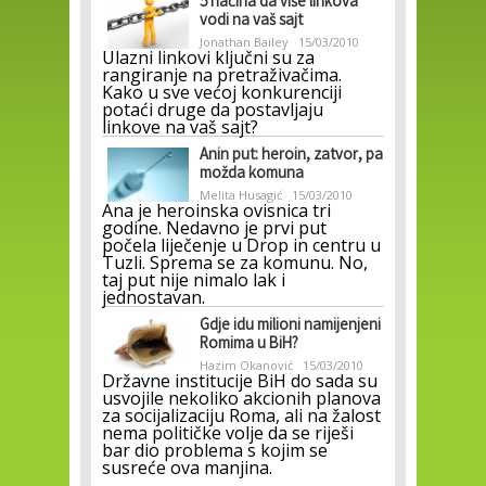
5 načina da više linkova
vodi na vaš sajt
Jonathan Bailey
15/03/2010
Ulazni linkovi ključni su za
rangiranje na pretraživačima.
Kako u sve većoj konkurenciji
potaći druge da postavljaju
linkove na vaš sajt?
Anin put: heroin, zatvor, pa
možda komuna
Melita Husagić
15/03/2010
Ana je heroinska ovisnica tri
godine. Nedavno je prvi put
počela liječenje u Drop in centru u
Tuzli. Sprema se za komunu. No,
taj put nije nimalo lak i
jednostavan.
Gdje idu milioni namijenjeni
Romima u BiH?
Hazim Okanović
15/03/2010
Državne institucije BiH do sada su
usvojile nekoliko akcionih planova
za socijalizaciju Roma, ali na žalost
nema političke volje da se riješi
bar dio problema s kojim se
susreće ova manjina.