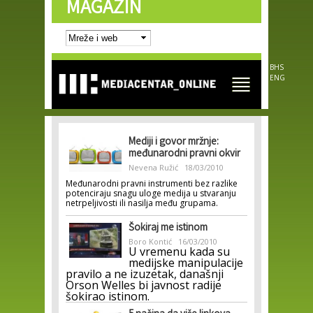
MAGAZIN
Skip to
main
content
BHS
ENG
Mediji i govor mržnje:
međunarodni pravni okvir
Nevena Ružić
18/03/2010
Međunarodni pravni instrumenti bez razlike
potenciraju snagu uloge medija u stvaranju
netrpeljivosti ili nasilja među grupama.
Šokiraj me istinom
Boro Kontić
16/03/2010
U vremenu kada su
medijske manipulacije
pravilo a ne izuzetak, današnji
Orson Welles bi javnost radije
šokirao istinom.