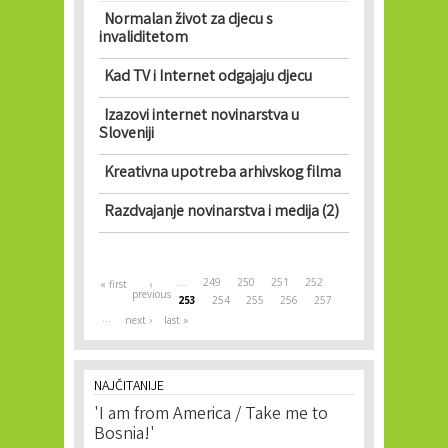
Normalan život za djecu s
invaliditetom
Kad TV i Internet odgajaju djecu
Izazovi internet novinarstva u
Sloveniji
Kreativna upotreba arhivskog filma
Razdvajanje novinarstva i medija (2)
Pages
…
249
250
251
252
« first
‹
previous
253
254
255
256
257
…
next ›
last »
NAJČITANIJE
'I am from America / Take me to
Bosnia!'