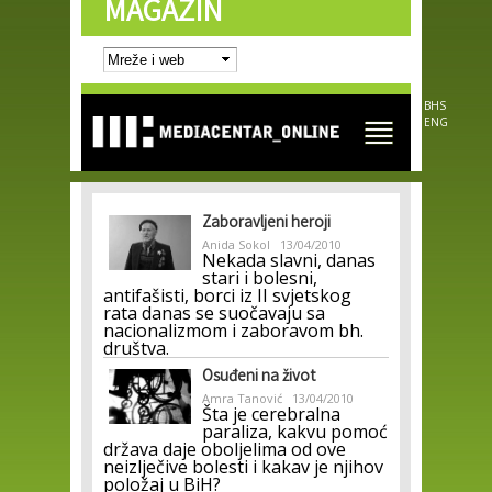
MAGAZIN
Skip to
main
content
BHS
ENG
Zaboravljeni heroji
Anida Sokol
13/04/2010
Nekada slavni, danas
stari i bolesni,
antifašisti, borci iz II svjetskog
rata danas se suočavaju sa
nacionalizmom i zaboravom bh.
društva.
Osuđeni na život
Amra Tanović
13/04/2010
Šta je cerebralna
paraliza, kakvu pomoć
država daje oboljelima od ove
neizlječive bolesti i kakav je njihov
položaj u BiH?