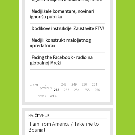
Ugašeno svjetlo u balkanskoj krčmi
Mediji žele komentare, novinari
ignorišu publiku
Dodikove instrukcije: Zaustavite FTV!
Mediji i konstrukt maloljetnog
«predatora»
Facing the Facebook - radio na
globalnoj Mreži
Pages
…
248
249
250
251
« first
‹
previous
252
253
254
255
256
…
next ›
last »
NAJČITANIJE
'I am from America / Take me to
Bosnia!'