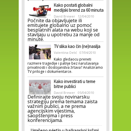
Kako postati globalni
medijski brend za 60 minuta
David Brewer
12/04/2010
Počnite da objavljujete ili
emitujete globalno uz pomoć
besplatnih alata na webu koji se
stavljaju u upotrebu za manje od
minute.
TV slika kao čin (ne)nasilja
Valentina Delić
07/04/2010
Kako gledaocu preneti
razmere tragedije i patnje bez narušavanja
privatnosti i dostojanstva žrtava? Analiziramo
TV priloge i dokumentarce.
Kako investirati u teme
bitne publici
David Brewer
05/04/2010
Definirajte svoju novinarsku
strategiju prema temama zaista
važnim publici, a ne prema
agencijskim vijestima,
saopštenjima i press
konferencijama.