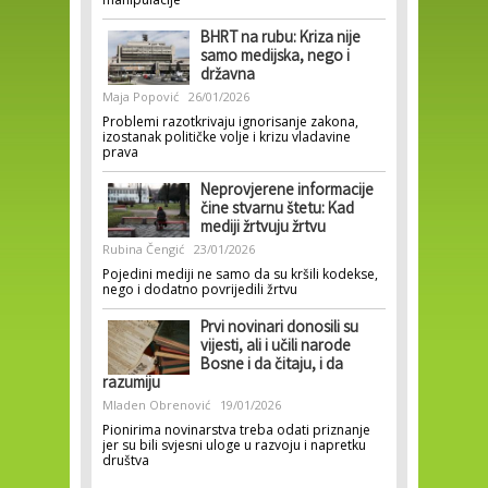
BHRT na rubu: Kriza nije
samo medijska, nego i
državna
Maja Popović
26/01/2026
Problemi razotkrivaju ignorisanje zakona,
izostanak političke volje i krizu vladavine
prava
Neprovjerene informacije
čine stvarnu štetu: Kad
mediji žrtvuju žrtvu
Rubina Čengić
23/01/2026
Pojedini mediji ne samo da su kršili kodekse,
nego i dodatno povrijedili žrtvu
Prvi novinari donosili su
vijesti, ali i učili narode
Bosne i da čitaju, i da
razumiju
Mladen Obrenović
19/01/2026
Pionirima novinarstva treba odati priznanje
jer su bili svjesni uloge u razvoju i napretku
društva