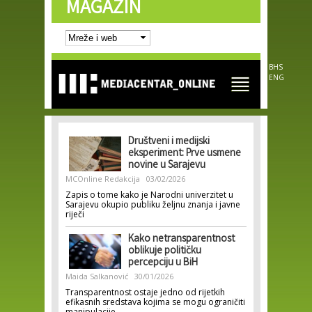
MAGAZIN
Skip to
main
content
BHS
ENG
Društveni i medijski
eksperiment: Prve usmene
novine u Sarajevu
MCOnline Redakcija
03/02/2026
Zapis o tome kako je Narodni univerzitet u
Sarajevu okupio publiku željnu znanja i javne
riječi
Kako netransparentnost
oblikuje političku
percepciju u BiH
Maida Salkanović
30/01/2026
Transparentnost ostaje jedno od rijetkih
efikasnih sredstava kojima se mogu ograničiti
manipulacije