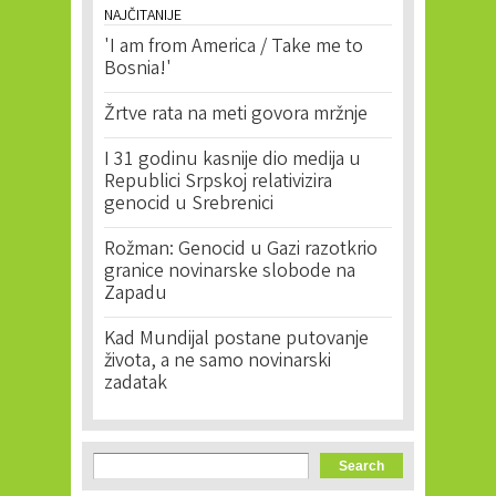
NAJČITANIJE
'I am from America / Take me to
Bosnia!'
Žrtve rata na meti govora mržnje
I 31 godinu kasnije dio medija u
Republici Srpskoj relativizira
genocid u Srebrenici
Rožman: Genocid u Gazi razotkrio
granice novinarske slobode na
Zapadu
Kad Mundijal postane putovanje
života, a ne samo novinarski
zadatak
Search form
Search