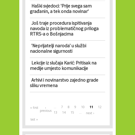
Haški svjedoci: 'Prije svega sam
građanin, a tek onda novinar'
Još traje procedura ispitivanja
navoda iz problematičnog priloga
RTRS-a o Bošnjacima
'Neprijatelji naroda' u službi
nacionalne sigurnosti
Lekcije iz slučaja Karić: Pritisak na
medije umjesto komunikacije
Arhivi i novinarstvo zajedno grade
sliku vremena
Pages
…
7
8
9
10
11
12
« first
‹
previous
13
14
15
…
next ›
last »