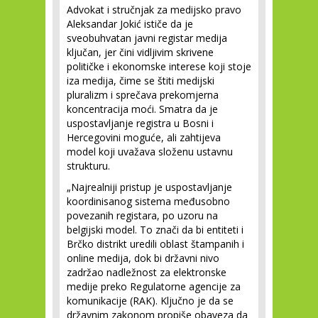
Advokat i stručnjak za medijsko pravo
Aleksandar Jokić ističe da je
sveobuhvatan javni registar medija
ključan, jer čini vidljivim skrivene
političke i ekonomske interese koji stoje
iza medija, čime se štiti medijski
pluralizm i sprečava prekomjerna
koncentracija moći. Smatra da je
uspostavljanje registra u Bosni i
Hercegovini moguće, ali zahtijeva
model koji uvažava složenu ustavnu
strukturu.
„Najrealniji pristup je uspostavljanje
koordinisanog sistema međusobno
povezanih registara, po uzoru na
belgijski model. To znači da bi entiteti i
Brčko distrikt uredili oblast štampanih i
online medija, dok bi državni nivo
zadržao nadležnost za elektronske
medije preko Regulatorne agencije za
komunikacije (RAK). Ključno je da se
državnim zakonom propiše obaveza da