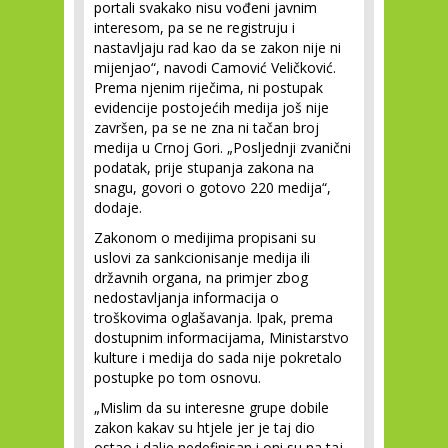
portali svakako nisu vođeni javnim
interesom, pa se ne registruju i
nastavljaju rad kao da se zakon nije ni
mijenjao“, navodi Camović Veličković.
Prema njenim riječima, ni postupak
evidencije postojećih medija još nije
završen, pa se ne zna ni tačan broj
medija u Crnoj Gori. „Posljednji zvanični
podatak, prije stupanja zakona na
snagu, govori o gotovo 220 medija“,
dodaje.
Zakonom o medijima propisani su
uslovi za sankcionisanje medija ili
državnih organa, na primjer zbog
nedostavljanja informacija o
troškovima oglašavanja. Ipak, prema
dostupnim informacijama, Ministarstvo
kulture i medija do sada nije pokretalo
postupke po tom osnovu.
„Mislim da su interesne grupe dobile
zakon kakav su htjele jer je taj dio
ostao i dalje nedefinisan i oni su na taj