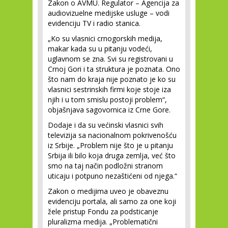
Zakon o AVMU. Regulator – Agencija za
audiovizuelne medijske usluge – vodi
evidenciju TV i radio stanica.
„Ko su vlasnici crnogorskih medija,
makar kada su u pitanju vodeći,
uglavnom se zna. Svi su registrovani u
Crnoj Gori i ta struktura je poznata. Ono
što nam do kraja nije poznato je ko su
vlasnici sestrinskih firmi koje stoje iza
njih i u tom smislu postoji problem“,
objašnjava sagovornica iz Crne Gore.
Dodaje i da su većinski vlasnici svih
televizija sa nacionalnom pokrivenošću
iz Srbije. „Problem nije što je u pitanju
Srbija ili bilo koja druga zemlja, već što
smo na taj način podložni stranom
uticaju i potpuno nezaštićeni od njega.“
Zakon o medijima uveo je obaveznu
evidenciju portala, ali samo za one koji
žele pristup Fondu za podsticanje
pluralizma medija. „Problematični