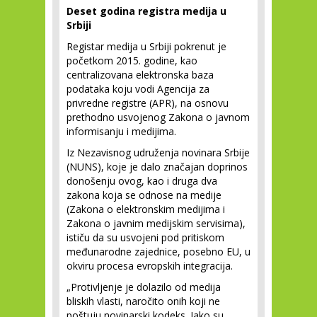
Deset godina registra medija u
Srbiji
Registar medija u Srbiji pokrenut je
početkom 2015. godine, kao
centralizovana elektronska baza
podataka koju vodi Agencija za
privredne registre (APR), na osnovu
prethodno usvojenog Zakona o javnom
informisanju i medijima.
Iz Nezavisnog udruženja novinara Srbije
(NUNS), koje je dalo značajan doprinos
donošenju ovog, kao i druga dva
zakona koja se odnose na medije
(Zakona o elektronskim medijima i
Zakona o javnim medijskim servisima),
ističu da su usvojeni pod pritiskom
međunarodne zajednice, posebno EU, u
okviru procesa evropskih integracija.
„Protivljenje je dolazilo od medija
bliskih vlasti, naročito onih koji ne
poštuju novinarski kodeks. Iako su