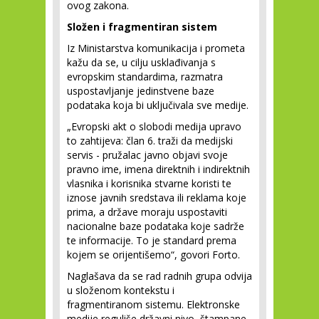
ovog zakona.
Složen i fragmentiran sistem
Iz Ministarstva komunikacija i prometa
kažu da se, u cilju usklađivanja s
evropskim standardima, razmatra
uspostavljanje jedinstvene baze
podataka koja bi uključivala sve medije.
„Evropski akt o slobodi medija upravo
to zahtijeva: član 6. traži da medijski
servis - pružalac javno objavi svoje
pravno ime, imena direktnih i indirektnih
vlasnika i korisnika stvarne koristi te
iznose javnih sredstava ili reklama koje
prima, a države moraju uspostaviti
nacionalne baze podataka koje sadrže
te informacije. To je standard prema
kojem se orijentišemo“, govori Forto.
Naglašava da se rad radnih grupa odvija
u složenom kontekstu i
fragmentiranom sistemu. Elektronske
medije reguliše državni nivo, štampane