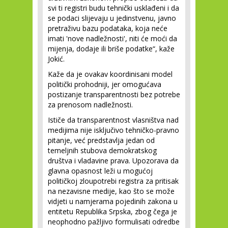
svi ti registri budu tehnički usklađeni i da
se podaci slijevaju u jedinstvenu, javno
pretraživu bazu podataka, koja neće
imati 'nove nadležnosti', niti će moći da
mijenja, dodaje ili briše podatke“, kaže
Jokić.
Kaže da je ovakav koordinisani model
politički prohodniji, jer omogućava
postizanje transparentnosti bez potrebe
za prenosom nadležnosti.
Ističe da transparentnost vlasništva nad
medijima nije isključivo tehničko-pravno
pitanje, već predstavlja jedan od
temeljnih stubova demokratskog
društva i vladavine prava. Upozorava da
glavna opasnost leži u mogućoj
političkoj zloupotrebi registra za pritisak
na nezavisne medije, kao što se može
vidjeti u namjerama pojedinih zakona u
entitetu Republika Srpska, zbog čega je
neophodno pažljivo formulisati odredbe