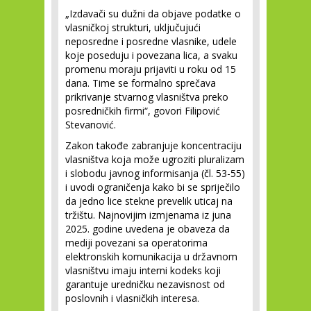
„Izdavači su dužni da objave podatke o
vlasničkoj strukturi, uključujući
neposredne i posredne vlasnike, udele
koje poseduju i povezana lica, a svaku
promenu moraju prijaviti u roku od 15
dana. Time se formalno sprečava
prikrivanje stvarnog vlasništva preko
posredničkih firmi“, govori Filipović
Stevanović.
Zakon takođe zabranjuje koncentraciju
vlasništva koja može ugroziti pluralizam
i slobodu javnog informisanja (čl. 53-55)
i uvodi ograničenja kako bi se spriječilo
da jedno lice stekne prevelik uticaj na
tržištu. Najnovijim izmjenama iz juna
2025. godine uvedena je obaveza da
mediji povezani sa operatorima
elektronskih komunikacija u državnom
vlasništvu imaju interni kodeks koji
garantuje uredničku nezavisnost od
poslovnih i vlasničkih interesa.