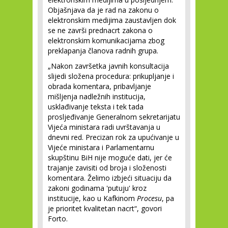
Objašnjava da je rad na zakonu o
elektronskim medijima zaustavljen dok
se ne završi prednacrt zakona o
elektronskim komunikacijama zbog
preklapanja članova radnih grupa.
„Nakon završetka javnih konsultacija
slijedi složena procedura: prikupljanje i
obrada komentara, pribavljanje
mišljenja nadležnih institucija,
usklađivanje teksta i tek tada
prosljeđivanje Generalnom sekretarijatu
Vijeća ministara radi uvrštavanja u
dnevni red. Precizan rok za upućivanje u
Vijeće ministara i Parlamentarnu
skupštinu BiH nije moguće dati, jer će
trajanje zavisiti od broja i složenosti
komentara. Želimo izbjeći situaciju da
zakoni godinama 'putuju' kroz
institucije, kao u Kafkinom
Procesu
, pa
je prioritet kvalitetan nacrt“, govori
Forto.