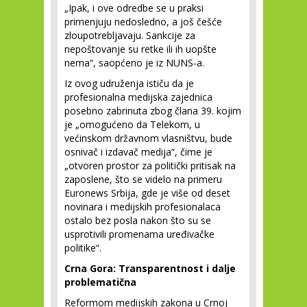
„Ipak, i ove odredbe se u praksi
primenjuju nedosledno, a još češće
zloupotrebljavaju. Sankcije za
nepoštovanje su retke ili ih uopšte
nema“, saopćeno je iz NUNS-a.
Iz ovog udruženja ističu da je
profesionalna medijska zajednica
posebno zabrinuta zbog člana 39. kojim
je „omogućeno da Telekom, u
većinskom državnom vlasništvu, bude
osnivač i izdavač medija“, čime je
„otvoren prostor za politički pritisak na
zaposlene, što se videlo na primeru
Euronews Srbija, gde je više od deset
novinara i medijskih profesionalaca
ostalo bez posla nakon što su se
usprotivili promenama uređivačke
politike“.
Crna Gora: Transparentnost i dalje
problematična
Reformom medijskih zakona u Crnoj