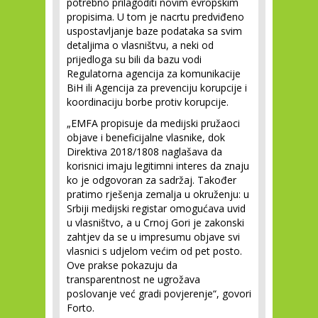
potrebno prilagoditi novim evropskim
propisima. U tom je nacrtu predviđeno
uspostavljanje baze podataka sa svim
detaljima o vlasništvu, a neki od
prijedloga su bili da bazu vodi
Regulatorna agencija za komunikacije
BiH ili Agencija za prevenciju korupcije i
koordinaciju borbe protiv korupcije.
„EMFA propisuje da medijski pružaoci
objave i beneficijalne vlasnike, dok
Direktiva 2018/1808 naglašava da
korisnici imaju legitimni interes da znaju
ko je odgovoran za sadržaj. Također
pratimo rješenja zemalja u okruženju: u
Srbiji medijski registar omogućava uvid
u vlasništvo, a u Crnoj Gori je zakonski
zahtjev da se u impresumu objave svi
vlasnici s udjelom većim od pet posto.
Ove prakse pokazuju da
transparentnost ne ugrožava
poslovanje već gradi povjerenje“, govori
Forto.