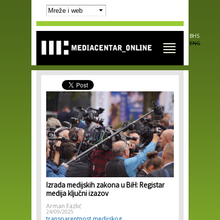
Skip to
main
content
BHS
ENG
Izrada medijskih zakona u BiH: Registar
medija ključni izazov
Arman Fazlić
24/09/2025
transparentnost medijskog