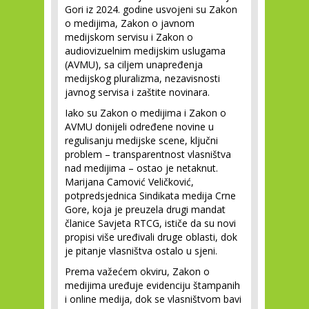
Gori iz 2024. godine usvojeni su Zakon
o medijima, Zakon o javnom
medijskom servisu i Zakon o
audiovizuelnim medijskim uslugama
(AVMU), sa ciljem unapređenja
medijskog pluralizma, nezavisnosti
javnog servisa i zaštite novinara.
Iako su Zakon o medijima i Zakon o
AVMU donijeli određene novine u
regulisanju medijske scene, ključni
problem – transparentnost vlasništva
nad medijima – ostao je netaknut.
Marijana Camović Veličković,
potpredsjednica Sindikata medija Crne
Gore, koja je preuzela drugi mandat
članice Savjeta RTCG, ističe da su novi
propisi više uređivali druge oblasti, dok
je pitanje vlasništva ostalo u sjeni.
Prema važećem okviru, Zakon o
medijima uređuje evidenciju štampanih
i online medija, dok se vlasništvom bavi