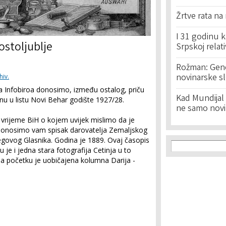
Žrtve rata na
I 31 godinu k
ostoljublje
Srpskoj relat
Rožman: Geno
novinarske s
hiv.
a Infobiroa donosimo, između ostalog, priču
Kad Mundijal 
nu u listu Novi Behar godište 1927/28.
ne samo novi
o vrijeme BiH o kojem uvijek mislimo da je
donosimo vam spisak darovatelja Zemaljskog
jegovog Glasnika. Godina je 1889. Ovaj časopis
Search f
Search
 je i jedna stara fotografija Cetinja u to
Na početku je uobičajena kolumna Darija -