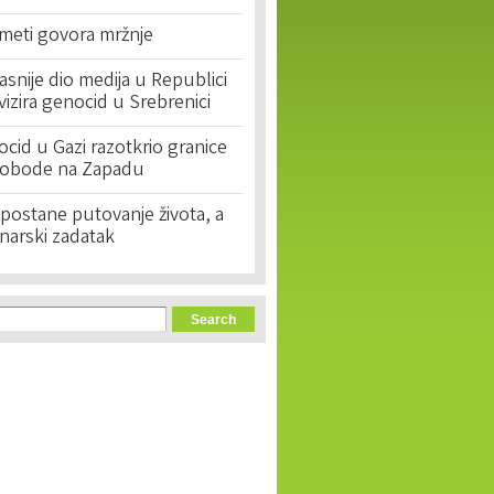
 meti govora mržnje
asnije dio medija u Republici
ivizira genocid u Srebrenici
cid u Gazi razotkrio granice
lobode na Zapadu
postane putovanje života, a
narski zadatak
orm