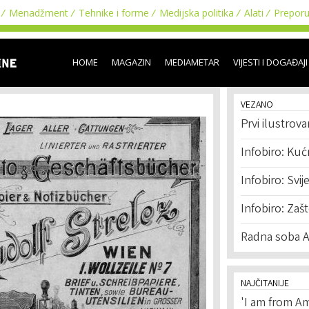
Skip to
Menadžment
Tehnike i forme
Medijska politika
Alati
Prepor
main
content
HOME
MAGAZIN
MEDIAMETAR
VIJESTI I DOGAĐAJI
VEZANO
Prvi ilustrov
Infobiro: Kuć
Infobiro: Svij
Infobiro: Zaš
Radna soba A
NAJČITANIJE
'I am from Am