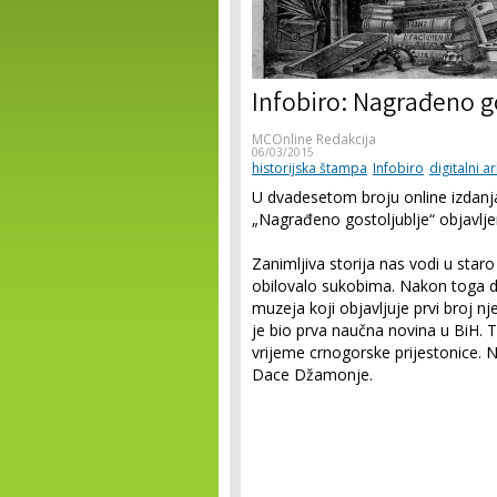
Infobiro: Nagrađeno g
MCOnline Redakcija
06/03/2015
historijska štampa
Infobiro
digitalni ar
U dvadesetom broju online izdanj
„Nagrađeno gostoljublje“ objavlje
Zanimljiva storija nas vodi u star
obilovalo sukobima. Nakon toga 
muzeja koji objavljuje prvi broj n
je bio prva naučna novina u BiH. Tu
vrijeme crnogorske prijestonice. 
Dace Džamonje.