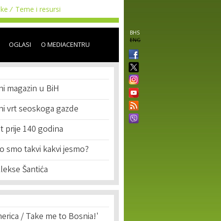
uke
Teme i resursi
BHS
ENG
OGLASI
O MEDIACENTRU
ani magazin u BiH
ni vrt seoskoga gazde
et prije 140 godina
to smo takvi kakvi jesmo?
lekse Šantića
erica / Take me to Bosnia!'