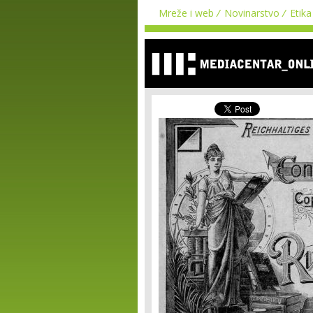
Mreže i web
Novinarstvo
Etika