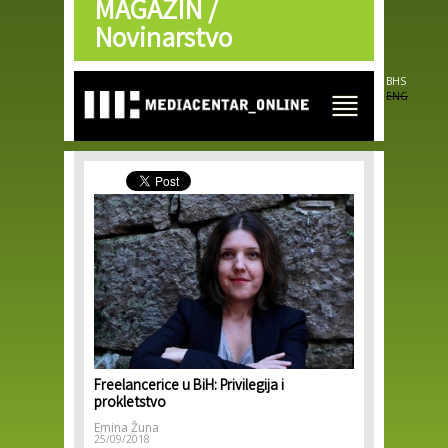
MAGAZIN /
Skip to
main
Novinarstvo
content
BHS
ENG
Freelancerice u BiH: Privilegija i
prokletstvo
Emina Žuna
25/09/2018