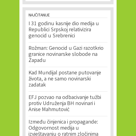
NAJČITANIJE
I 31 godinu kasnije dio medija u
Republici Srpskoj relativizira
genocid u Srebrenici
Rožman: Genocid u Gazi razotkrio
granice novinarske slobode na
Zapadu
Kad Mundijal postane putovanje
života, a ne samo novinarski
zadatak
EFJ pozvao na odbacivanje tužbi
protiv Udruženja BH novinari i
Anise Mahmutović
Između činjenica i propagande:
Odgovornost medija u
izvještavanju o ratnim zločinima