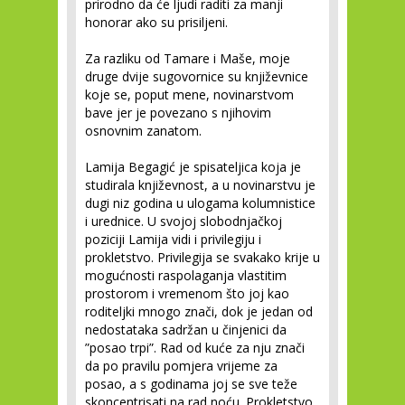
prirodno da će ljudi raditi za manji
honorar ako su prisiljeni.
Za razliku od Tamare i Maše, moje
druge dvije sugovornice su književnice
koje se, poput mene, novinarstvom
bave jer je povezano s njihovim
osnovnim zanatom.
Lamija Begagić je spisateljica koja je
studirala književnost, a u novinarstvu je
dugi niz godina u ulogama kolumnistice
i urednice. U svojoj slobodnjačkoj
poziciji Lamija vidi i privilegiju i
prokletstvo. Privilegija se svakako krije u
mogućnosti raspolaganja vlastitim
prostorom i vremenom što joj kao
roditeljki mnogo znači, dok je jedan od
nedostataka sadržan u činjenici da
”posao trpi”. Rad od kuće za nju znači
da po pravilu pomjera vrijeme za
posao, a s godinama joj se sve teže
skoncentrisati na rad noću. Prokletstvo