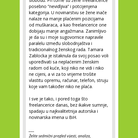
slobodu. Pri tome su žene freelancerice
posebno ”nevidljiva” i potcijenjena
kategorija. U novinarstvu se žene inače
nalaze na manje plaćenim pozicijama
od muškaraca, a kao freelancerice one
dobijaju manje angažmana. Zanimljivo
je da su i moje sugovornice napravile
paralelu između slobodnjaštva i
tradicionalnog ženskog rada. Tamara
Zablocka je istaknula da svoj posao voli
upoređivati sa neplaćenim ženskim
radom od kuće, koji niko ne vidi i niko
ne cijeni, a vi za to vrijeme trošite
vlastitu opremu, računar, telefon, struju
koje vam također niko ne plaća.
I sve je tako, i pored toga što
freelancerice danas, bez ikakve sumnje,
spadaju u najkvalitetnija autorska i
novinarska imena u BiH.
___
Želite sedmični pregled vijesti, analiza,