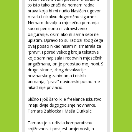
to isto tako znači da nemam radna
prava koja bi mi nudio klasičan ugovor
o radu i nikakvu dugoročnu sigurnost.
Nemam dovoljna mjesečna primanja
kao ni penziono ni zdravstveno
osiguranje, osim ako ih sama sebi ne
uplatim. Upravo to su razlozi zbog čega
ovaj posao nikad nisam ni smatrala za
”pravi”, i pored velikog broja tekstova
koje sam napisala i redovnih mjesečnih
angažmana, on je preostao moj hobi. S
druge strane, zbog devalvacije
novinarskog zanimanja i niskih
primanja, ”pravi” novinarski posao me
nikad nije privlačio.
Slično i još šarolikije freelance iskustvo
imaju dvije dugogodišnje novinarke,
Tamara Zablocka i Maša Durkalić.
Tamara je studirala komparativnu
književnost i povijest umjetnosti, a