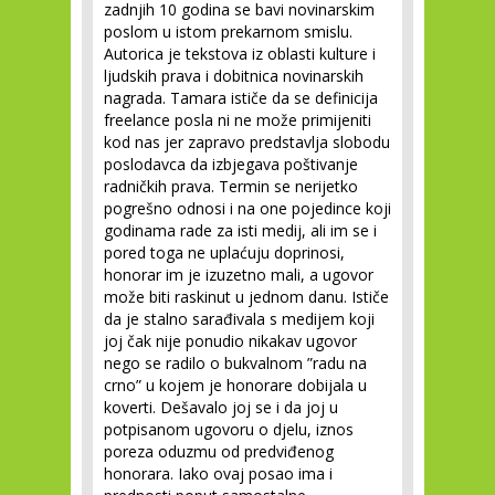
zadnjih 10 godina se bavi novinarskim
poslom u istom prekarnom smislu.
Autorica je tekstova iz oblasti kulture i
ljudskih prava i dobitnica novinarskih
nagrada. Tamara ističe da se definicija
freelance posla ni ne može primijeniti
kod nas jer zapravo predstavlja slobodu
poslodavca da izbjegava poštivanje
radničkih prava. Termin se nerijetko
pogrešno odnosi i na one pojedince koji
godinama rade za isti medij, ali im se i
pored toga ne uplaćuju doprinosi,
honorar im je izuzetno mali, a ugovor
može biti raskinut u jednom danu. Ističe
da je stalno sarađivala s medijem koji
joj čak nije ponudio nikakav ugovor
nego se radilo o bukvalnom ”radu na
crno” u kojem je honorare dobijala u
koverti. Dešavalo joj se i da joj u
potpisanom ugovoru o djelu, iznos
poreza oduzmu od predviđenog
honorara. Iako ovaj posao ima i