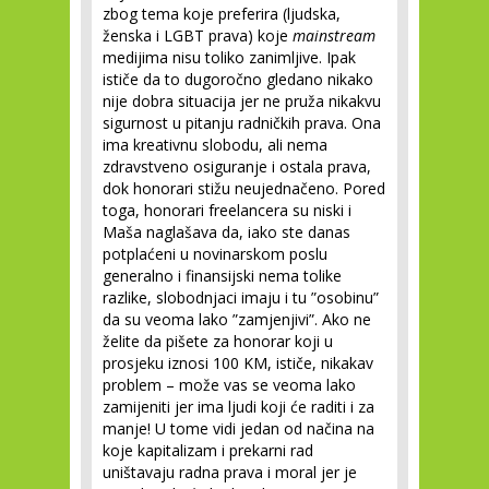
zbog tema koje preferira (ljudska,
ženska i LGBT prava) koje
mainstream
medijima nisu toliko zanimljive. Ipak
ističe da to dugoročno gledano nikako
nije dobra situacija jer ne pruža nikakvu
sigurnost u pitanju radničkih prava. Ona
ima kreativnu slobodu, ali nema
zdravstveno osiguranje i ostala prava,
dok honorari stižu neujednačeno. Pored
toga, honorari freelancera su niski i
Maša naglašava da, iako ste danas
potplaćeni u novinarskom poslu
generalno i finansijski nema tolike
razlike, slobodnjaci imaju i tu ”osobinu”
da su veoma lako ”zamjenjivi”. Ako ne
želite da pišete za honorar koji u
prosjeku iznosi 100 KM, ističe, nikakav
problem – može vas se veoma lako
zamijeniti jer ima ljudi koji će raditi i za
manje! U tome vidi jedan od načina na
koje kapitalizam i prekarni rad
uništavaju radna prava i moral jer je