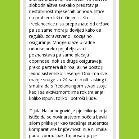
slobodnjaštva svakako predstavlja i
nestabilnost mjesečnih prihoda. Ističe
da problem leži u činjenici što
freelancerice nisu prepoznate od države
pa se same moraju dovijati kako da
regulišu zdravstveno i socijalno
osiguranje. Mnoge ulaze u radne
odnose preko prijateljstava i
poznanstava pa same plaćaju
doprinose, dok se druge osiguravaju
preko partnera ili biroa, ali ne postoji
jedno sistemsko rješenje. Ona ima sve
manje snage za 24-satni multitasking i
smatra da s freelancingom stvari stoje
kao i sa aktivizmom: ima rok trajanja i
koliko ispuni, toliko i potroši ljude.
Dijala Hasanbegović je pjesnikinja koja
ističe da se novinarstvom počela baviti
silom prilika jer kao tadašnja studentica
komparativne književnosti nije ni imala
puno izbora. Ipak, taj posao joj je