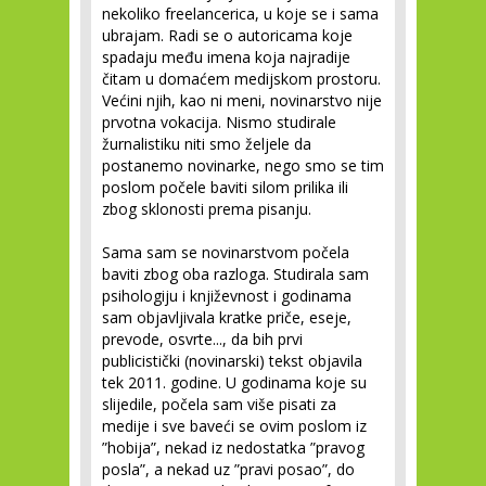
nekoliko freelancerica, u koje se i sama
ubrajam. Radi se o autoricama koje
spadaju među imena koja najradije
čitam u domaćem medijskom prostoru.
Većini njih, kao ni meni, novinarstvo nije
prvotna vokacija. Nismo studirale
žurnalistiku niti smo željele da
postanemo novinarke, nego smo se tim
poslom počele baviti silom prilika ili
zbog sklonosti prema pisanju.
Sama sam se novinarstvom počela
baviti zbog oba razloga. Studirala sam
psihologiju i književnost i godinama
sam objavljivala kratke priče, eseje,
prevode, osvrte..., da bih prvi
publicistički (novinarski) tekst objavila
tek 2011. godine. U godinama koje su
slijedile, počela sam više pisati za
medije i sve baveći se ovim poslom iz
”hobija”, nekad iz nedostatka ”pravog
posla”, a nekad uz ”pravi posao”, do