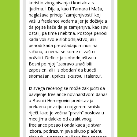
koristio zbog pisanja i kontakta s
ljudima. I Dijala, kao i Tamara i Maša,
naglašava princip ”zamjenjivosti” koji
važi u freelance vodama jer je doživjela
da joj se kaže da je zamjenjiva, kao i svi
ostali, pa time i nebitna. Postoje periodi
kada voli svoje slobodnjaštvo, ali i
periodi kada preovladaju minusi na
računu, a nema se kome ni zašto
požaliti. Definicija slobodnjaštva u
Bosni po njoj ”zapravo znači biti
zaposlen, ali i 'slobodan' da budeš
siromašan, uprkos iskustvu i talentu”.
Iz svega rečenog se može zaključiti da
bavljenje freelance novinarstvom danas
u Bosni i Hercegovini predstavlja
prekarnu poziciju u najgorem smislu
riječi. Iako je većina ”pravih” poslova u
medijima daleko od atraktivnog,
freelance posao i onda kada je stvar
izbora, podrazumijeva skupo plaćenu