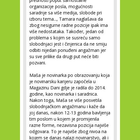
prednosti poput samostalne
organizacije posla, mogućnosti
saradnje sa više medija, slobode pri
izboru tema..., Tamara naglašava da
zbog nesigurne radne pozicije ipak ima
više nedostataka. Također, jedan od
problema s kojim se susreću samo
slobodnjaci jest i činjenica da ne smiju
odbiti nijedan ponuđeni angažman jer
su sve prilike da drugi put neće biti
pozvani.
Maša je novinarka po obrazovanju koja
je novinarsku karijeru započela u
Magazinu Dani gdje je radila do 2014.
godine, kao novinarka i saradnica.
Nakon toga, Maša se više posvetila
slobodnjačkom angažmanu i kaže da
joj danas, nakon 12-13 godina bavljenja
tim poslom u kojem je promijenila
razne forme, nezavisna pozicija najviše
odgovara. To je najviše zbog nivoa na
kojem se danas nalazi novinarstvo, ali i