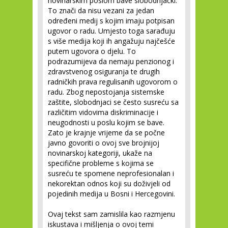
novinarskim poslom bave slobodnjački.
To znači da nisu vezani za jedan
određeni medij s kojim imaju potpisan
ugovor o radu. Umjesto toga sarađuju
s više medija koji ih angažuju najčešće
putem ugovora o djelu. To
podrazumijeva da nemaju penzionog i
zdravstvenog osiguranja te drugih
radničkih prava regulisanih ugovorom o
radu. Zbog nepostojanja sistemske
zaštite, slobodnjaci se često susreću sa
različitim vidovima diskriminacije i
neugodnosti u poslu kojim se bave.
Zato je krajnje vrijeme da se počne
javno govoriti o ovoj sve brojnijoj
novinarskoj kategoriji, ukaže na
specifične probleme s kojima se
susreću te spomene neprofesionalan i
nekorektan odnos koji su doživjeli od
pojedinih medija u Bosni i Hercegovini.
Ovaj tekst sam zamislila kao razmjenu
iskustava i mišljenja o ovoj temi