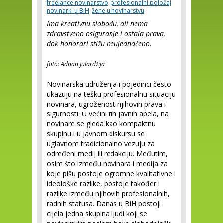
freelance novinarstvo
profesionalni položaj
novinarki u BiH
žene u novinarstvu
Ima kreativnu slobodu, ali nema
zdravstveno osiguranje i ostala prava,
dok honorari stižu neujednačeno.
foto: Adnan Julardžija
Novinarska udruženja i pojedinci često
ukazuju na tešku profesionalnu situaciju
novinara, ugroženost njihovih prava i
sigurnosti. U većini tih javnih apela, na
novinare se gleda kao kompaktnu
skupinu i u javnom diskursu se
uglavnom tradicionalno vezuju za
određeni medij ili redakciju. Međutim,
osim što između novinara i medija za
koje pišu postoje ogromne kvalitativne i
ideološke razlike, postoje također i
razlike između njihovih profesionalnih,
radnih statusa. Danas u BiH postoji
cijela jedna skupina ljudi koji se