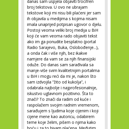
danas sam uspjela objaviti trocifren
broj tekstova. U ovo ne ubrajam
tekstove koji mi nisu bili plaćeni jer sam
ih objavila u medijima s kojima nisam
imala unaprijed potpisan ugovor o djelu.
Postoji veoma veliki broj medija u BiH
koji će vam veoma rado objaviti tekst
ako im ga ponudite besplatno (portal
Radio Sarajevo, Buka, Oslobođenje...),
a onda čak i više njih, bez ikakve
namjere da vam se za njih finansijski
oduže. Do danas sam sarađivala sa
manje-više svim kvalitetnijim portalima
u BiH i mogu reći da mi je, nakon što
sam izdvojila ”žito od kukolja”, i
odabrala najbolje i najprofesionalnije,
iskustvo uglavnom pozitivno. Šta to
znači? To znači da radim od kuće i
raspolažem svojim radnim vremenom,
sarađujem s ljudima koje cijenim i koji
cijene mene kao autoricu, odabirem
teme koje želim, pišem o njima kako
hoću i za to bivam plaćena. Međutim,