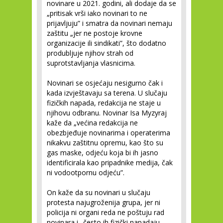
novinare u 2021. godini, ali dodaje da se
„pritisak vrši iako novinari to ne
prijavljuju” i smatra da novinari nemaju
zaštitu „jer ne postoje krovne
organizacije ili sindikati”, što dodatno
produbljuje njihov strah od
suprotstavljanja vlasnicima.
Novinari se osjećaju nesigurno čak i
kada izvještavaju sa terena. U slučaju
fizičkih napada, redakcija ne staje u
njihovu odbranu. Novinar Isa Myzyraj
kaže da „većina redakcija ne
obezbjeđuje novinarima i operaterima
nikakvu zaštitnu opremu, kao što su
gas maske, odjeću koja bi ih jasno
identificirala kao pripadnike medija, čak
ni vodootpornu odjeću”.
On kaže da su novinari u slučaju
protesta najugroženija grupa, jer ni
policija ni organi reda ne poštuju rad
novinara i „često ih fizički napadaju,