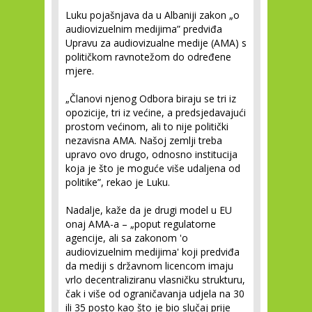
Luku pojašnjava da u Albaniji zakon „o
audiovizuelnim medijima” predviđa
Upravu za audiovizualne medije (AMA) s
političkom ravnotežom do određene
mjere.
„Članovi njenog Odbora biraju se tri iz
opozicije, tri iz većine, a predsjedavajući
prostom većinom, ali to nije politički
nezavisna AMA. Našoj zemlji treba
upravo ovo drugo, odnosno institucija
koja je što je moguće više udaljena od
politike”, rekao je Luku.
Nadalje, kaže da je drugi model u EU
onaj AMA-a – „poput regulatorne
agencije, ali sa zakonom 'o
audiovizuelnim medijima' koji predviđa
da mediji s državnom licencom imaju
vrlo decentraliziranu vlasničku strukturu,
čak i više od ograničavanja udjela na 30
ili 35 posto kao što je bio slučaj prije