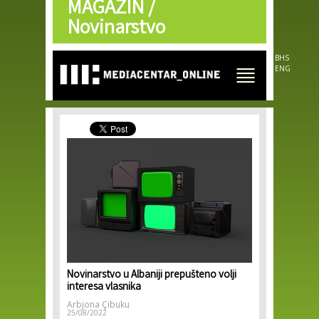
MAGAZIN /
Skip to
main
Novinarstvo
content
BHS
ENG
Novinarstvo u Albaniji prepušteno volji
interesa vlasnika
Arbjona Çibuku
25/08/2022