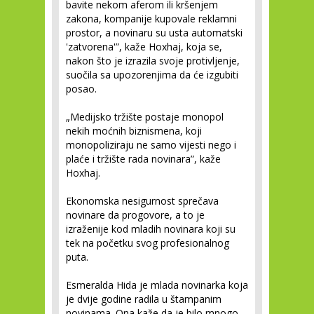
bavite nekom aferom ili kršenjem
zakona, kompanije kupovale reklamni
prostor, a novinaru su usta automatski
'zatvorena'”, kaže Hoxhaj, koja se,
nakon što je izrazila svoje protivljenje,
suočila sa upozorenjima da će izgubiti
posao.
„Medijsko tržište postaje monopol
nekih moćnih biznismena, koji
monopoliziraju ne samo vijesti nego i
plaće i tržište rada novinara”, kaže
Hoxhaj.
Ekonomska nesigurnost sprečava
novinare da progovore, a to je
izraženije kod mladih novinara koji su
tek na početku svog profesionalnog
puta.
Esmeralda Hida je mlada novinarka koja
je dvije godine radila u štampanim
novinama. Ona kaže da je bilo mnogo