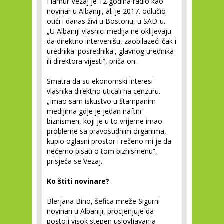
Flamur Vezaj je 12 godina radio kao
novinar u Albaniji, ali je 2017. odlučio
otići i danas živi u Bostonu, u SAD-u.
„U Albaniji vlasnici medija ne oklijevaju
da direktno intervenišu, zaobilazeći čak i
urednika 'posrednika', glavnog urednika
ili direktora vijesti“, priča on.
Smatra da su ekonomski interesi
vlasnika direktno uticali na cenzuru.
„Imao sam iskustvo u štampanim
medijima gdje je jedan naftni
biznismen, koji je u to vrijeme imao
probleme sa pravosudnim organima,
kupio oglasni prostor i rečeno mi je da
nećemo pisati o tom biznismenu”,
prisjeća se Vezaj.
Ko štiti novinare?
Blerjana Bino, šefica mreže Sigurni
novinari u Albaniji, procjenjuje da
postoji visok stepen uslovljavanja