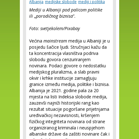
Albanija
medijske slobode
mediji i politika
Mediji u Albaniji pod palicom politike
ili
„
porodičnog biznisa
”
.
Foto: svetjekolem/Pixabay
Većina
mainstream
medija u Albaniji je u
posjedu šačice ljudi. Stručnjaci kažu da
ta koncentracija vlasništva podriva
slobodu govora cenzuriranjem
novinara. Podaci govore o nedostatku
medijskog pluralizma, a slab pravni
okvir i krhke institucije zamagljuju
granice između medija, politike i biznisa.
Albanija je 2021. godine pala za 20
mjesta na listi Indeksa slobode medija,
zauzevši najniži historijski rang kao
rezultat situacije pogoršane prijetnjama
uređivačkoj nezavisnosti, kršenjem
fizičkog integriteta novinara od strane
organiziranog kriminala i neuspjehom
albanske države da zaštiti novinare čak i