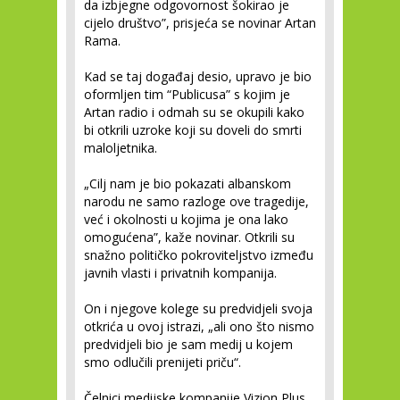
da izbjegne odgovornost šokirao je
cijelo društvo”, prisjeća se novinar Artan
Rama.
Kad se taj događaj desio, upravo je bio
oformljen tim “Publicusa” s kojim je
Artan radio i odmah su se okupili kako
bi otkrili uzroke koji su doveli do smrti
maloljetnika.
„Cilj nam je bio pokazati albanskom
narodu ne samo razloge ove tragedije,
već i okolnosti u kojima je ona lako
omogućena”, kaže novinar. Otkrili su
snažno političko pokroviteljstvo između
javnih vlasti i privatnih kompanija.
On i njegove kolege su predvidjeli svoja
otkrića u ovoj istrazi, „ali ono što nismo
predvidjeli bio je sam medij u kojem
smo odlučili prenijeti priču“.
Čelnici medijske kompanije Vizion Plus,