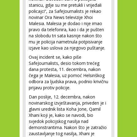
stanicu, gdje su me pretukli i vrijeđali
policajci“, za SafeJournalists je rekao
novinar Ora News televizije Xhoi
Malesia. Malesia je dodao i nije imao
pravo da telefonira, kao i da je pušten
na slobodu tri sata kasnije nakon što
mu je policija nametnula potpisivanje
izjave kao uslova za njegovo puštanje.
Ovaj incident se, kako piše
SafeJournalists, desio tokom trećeg
dana protesta, 11. decembra, nakon
čega je Malesia, uz pomoć Helsinškog
odbora za ljudska prava, podnio krivičnu
prijavu protiv policije.
Dan poslije, 12. decembra, nakon
novinarskog izvještavanja, priveden je i
glavni urednik lista Koha Jone, Qamil
Xhani koji je, kako se navodi, bio
svjedok policijskog nasilja nad
demonstrantima. Nakon što je zatražio
zaustavljanje tog nasilja, Xhani je