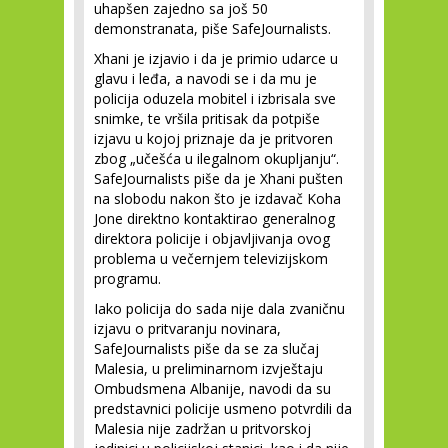
uhapšen zajedno sa još 50
demonstranata, piše SafeJournalists.
Xhani je izjavio i da je primio udarce u
glavu i leđa, a navodi se i da mu je
policija oduzela mobitel i izbrisala sve
snimke, te vršila pritisak da potpiše
izjavu u kojoj priznaje da je pritvoren
zbog „učešća u ilegalnom okupljanju“.
SafeJournalists piše da je Xhani pušten
na slobodu nakon što je izdavač Koha
Jone direktno kontaktirao generalnog
direktora policije i objavljivanja ovog
problema u večernjem televizijskom
programu.
Iako policija do sada nije dala zvaničnu
izjavu o pritvaranju novinara,
SafeJournalists piše da se za slučaj
Malesia, u preliminarnom izvještaju
Ombudsmena Albanije, navodi da su
predstavnici policije usmeno potvrdili da
Malesia nije zadržan u pritvorskoj