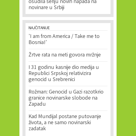
osudila seriju novih napada na
novinare u Srbiji
NAJČITANIJE
'I am from America / Take me to
Bosnia!'
Žrtve rata na meti govora mržnje
I 31 godinu kasnije dio medija u
Republici Srpskoj relativizira
genocid u Srebrenici
Rožman: Genocid u Gazi razotkrio
granice novinarske slobode na
Zapadu
Kad Mundijal postane putovanje
života, a ne samo novinarski
zadatak