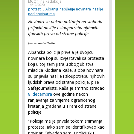
MCOnline Redakcija
14/12/2020
protesti u Albaniji
hapšenje novinara
nasilje
nad novinarima
Novinari su nakon puštanja na slobodu
prijavili nasilje i zloupotrebu njihovih
ljudskih prava od strane policije.
foto: screenshot/Twitter
Albanska policija privela je dvojicu
novinara koji su izvještavali sa protesta
koji u toj zemlji traju zbog ubistva
mladića Klodiana Raše, a oba novinara
su prijavila nasilje i zloupotrebu njihovih
ljudskih prava od strane policije, piše
SafeJournalists. Raša je smrtno stradao
8. decembra
ove godine nakon
ranjavanja za vrijeme ograničenog
kretanja građana u Tirani od strane
policije.
“Policija me je privela tokom snimanja
protesta, iako sam se identifikovao kao
novinar. Odveden sam u policijsku