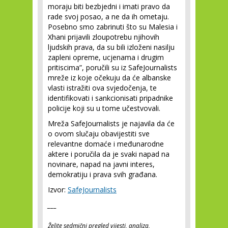
moraju biti bezbjedni i imati pravo da
rade svoj posao, a ne da ih ometaju.
Posebno smo zabrinuti što su Malesia i
Xhani prijavili zloupotrebu njihovih
ljudskih prava, da su bili izloženi nasilju
zapleni opreme, ucjenama i drugim
pritiscima”, poručili su iz SafeJournalists
mreže iz koje očekuju da će albanske
vlasti istražiti ova svjedočenja, te
identifikovati i sankcionisati pripadnike
policije koji su u tome učestvovali.
Mreža SafeJournalists je najavila da će
o ovom slučaju obavijestiti sve
relevantne domaće i međunarodne
aktere i poručila da je svaki napad na
novinare, napad na javni interes,
demokratiju i prava svih građana.
Izvor:
SafeJournalists
___
Želite sedmični pregled vijesti, analiza,