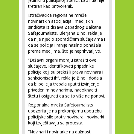
jedinici u policijskoj stanici, kao i da nije
tretiran kao pritvorenik.
Istraživačica regionalne mreže
novinarskih asocijacija i medijskih
sindikata iz država Zapadnog Balkana
SafeJournalists, Blerjana Bino, rekla je
da nije riječ o sporadičnim slučajevima i
da se policija i ranije nasilno ponašala
prema medijima, što je neprihvatljivo.
“Državni organi moraju istražiti ove
slučajeve, identifikovati pripadnike
policije koji su prekršili prava novinara i
sankcionisati ih”, rekla je Bino i dodala
da bi policija trebala uputiti izvinjenje
privedenim novinarima, nadoknaditi
štetu i osigurati da se to više ne ponovi.
Regionalna mreža SafeJournalists
upozorila je na prekomjernu upotrebu
policijske sile protiv novinara i novinarki
koji izvještavaju sa protesta.
“Novinari i novinarke na dužnosti