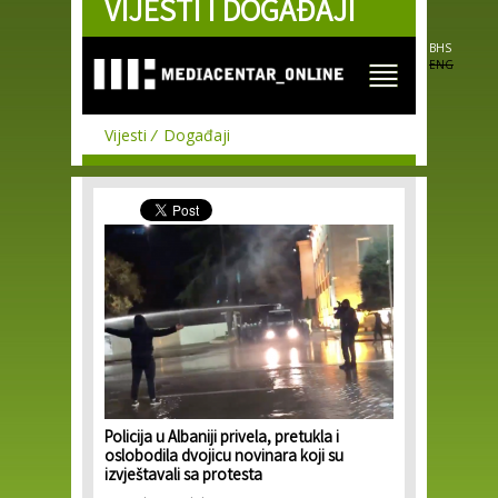
VIJESTI I DOGAĐAJI
Skip to
main
content
BHS
ENG
Vijesti
Događaji
Policija u Albaniji privela, pretukla i
oslobodila dvojicu novinara koji su
izvještavali sa protesta