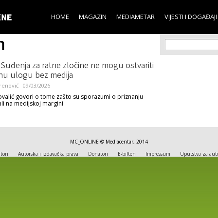
Skip to
main
HOME
MAGAZIN
MEDIAMETAR
VIJESTI I DOGAĐAJI
content
m
Search f
Search
 Suđenja za ratne zločine ne mogu ostvariti
nu ulogu bez medija
renović
09/03/2026
alić govori o tome zašto su sporazumi o priznanju
ali na medijskoj margini
MC_ONLINE © Mediacentar, 2014
tori
Autorska i izdavačka prava
Donatori
E-bilten
Impressum
Uputstva za aut