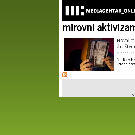
mirovni aktiviza
Novalić:
društve
Mladen Ob
Nedžad Nov
krivice ost
Au