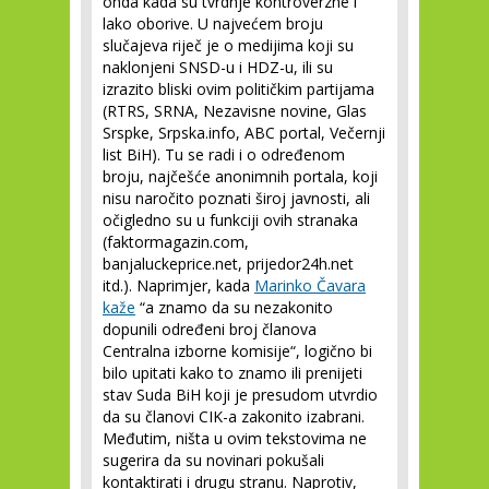
onda kada su tvrdnje kontroverzne i
lako oborive. U najvećem broju
slučajeva riječ je o medijima koji su
naklonjeni SNSD-u i HDZ-u, ili su
izrazito bliski ovim političkim partijama
(RTRS, SRNA, Nezavisne novine, Glas
Srspke, Srpska.info, ABC portal, Večernji
list BiH). Tu se radi i o određenom
broju, najčešće anonimnih portala, koji
nisu naročito poznati široj javnosti, ali
očigledno su u funkciji ovih stranaka
(faktormagazin.com,
banjaluckeprice.net, prijedor24h.net
itd.). Naprimjer, kada
Marinko Čavara
kaže
“a znamo da su nezakonito
dopunili određeni broj članova
Centralna izborne komisije“, logično bi
bilo upitati kako to znamo ili prenijeti
stav Suda BiH koji je presudom utvrdio
da su članovi CIK-a zakonito izabrani.
Međutim, ništa u ovim tekstovima ne
sugerira da su novinari pokušali
kontaktirati i drugu stranu. Naprotiv,