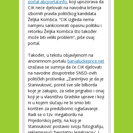
portal abcportal.info
, koji upozorava da
CIK neće djelovati na navodna kršenja
izbornih pravila političkog kandidata
Željka Komšića. “CIK izgleda nema
namjeru sankcionirati opasnu politiku i
retoriku Željka Komšića što također
može biti veliki problem“, piše ovaj
portal.
Također, u tekstu objavljenom na
anonimnom portalu
banjaluckeprice.net
izražava se sumnja da će CIK djelovati
na navodne zloupotrebe SNSD-ovih
političkih protivnika: „Zanimljivo je da je
Stanivuković, pored sve sile bilborda
koje je zakupio, za sebe prigrabio i onaj
koji je u vlasništvu Gradske uprave i koji
ni u kojem slučaju ne bi smio biti
korišten za predizborno oglašavanje.
Radi se o tzv. megabordu na
Prijedorskoj petlji, na koji je
Stanivuković postavio svoju fotografiju,
reklamirajući 'besplatnu legalizaciju'. I