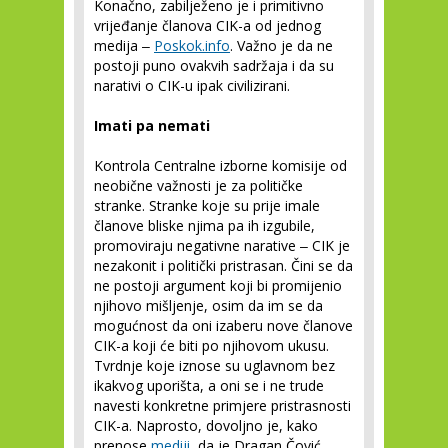
Konačno, zabilježeno je i primitivno
vrijeđanje članova CIK-a od jednog
medija ‒
Poskok.info
. Važno je da ne
postoji puno ovakvih sadržaja i da su
narativi o CIK-u ipak civilizirani.
Imati pa nemati
Kontrola Centralne izborne komisije od
neobične važnosti je za političke
stranke. Stranke koje su prije imale
članove bliske njima pa ih izgubile,
promoviraju negativne narative ‒ CIK je
nezakonit i politički pristrasan. Čini se da
ne postoji argument koji bi promijenio
njihovo mišljenje, osim da im se da
mogućnost da oni izaberu nove članove
CIK-a koji će biti po njihovom ukusu.
Tvrdnje koje iznose su uglavnom bez
ikakvog uporišta, a oni se i ne trude
navesti konkretne primjere pristrasnosti
CIK-a. Naprosto, dovoljno je, kako
prenose
mediji
, da je Dragan Čović