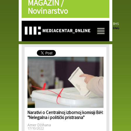
MAGAZIN /
Skip to
main
Novinarstvo
content
BHS
ENG
Narativi o Centralnoj izbornoj komisiji BiH:
"Nelegalna i politički pristrasna"
Amer Džihana
17/10/2022