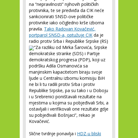
na “nepravilnosti” njihovih političkih
protivnika, te se predviđa da CIK neće
sankcionirati SNSD-ove političke
protivnike iako očigledno krše izborna
pravila.
Tako Radovan Kovačević,
portparol SNSD-a, optužuje CIK
da je
radio protiv Srba i Republike Srpske (RS)
“Za razliku od Mirka Šarovića, Srpske
demokratske stranke (SDS) i Partije
demokratskog progresa (PDP), koji uz
podršku Adila Osmanovića sa
manjinskim kapacitetom biraju svoje
ljude u Centralnu izbornu komisiju BiH
ne bi li tu radili protiv Srba i protiv
Republike Srpske, pa su tako i u Doboju
i u Srebrenici poništavali rezultate na
mjestima u kojima su pobjeđivali Srbi, a
ostavljali i verifikovali one rezultate gdje
su pobjeđivali Bošnjaci”, rekao je
Kovačević.
Slične tvrdnje ponavlja i
HDZ-u bliski