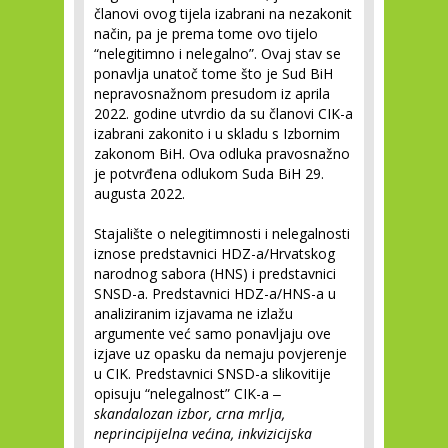
članovi ovog tijela izabrani na nezakonit
način, pa je prema tome ovo tijelo
“nelegitimno i nelegalno”. Ovaj stav se
ponavlja unatoč tome što je Sud BiH
nepravosnažnom presudom iz aprila
2022. godine utvrdio da su članovi CIK-a
izabrani zakonito i u skladu s Izbornim
zakonom BiH. Ova odluka pravosnažno
je potvrđena odlukom Suda BiH 29.
augusta 2022.
Stajalište o nelegitimnosti i nelegalnosti
iznose predstavnici HDZ-a/Hrvatskog
narodnog sabora (HNS) i predstavnici
SNSD-a. Predstavnici HDZ-a/HNS-a u
analiziranim izjavama ne izlažu
argumente već samo ponavljaju ove
izjave uz opasku da nemaju povjerenje
u CIK. Predstavnici SNSD-a slikovitije
opisuju “nelegalnost” CIK-a ‒
skandalozan izbor, crna mrlja,
neprincipijelna većina,
inkvizicijska