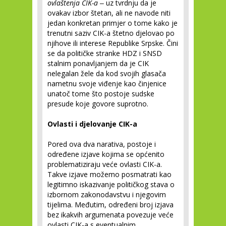
ovlaštenja CIK-a
‒ uz tvrdnju da je
ovakav izbor štetan, ali ne navode niti
jedan konkretan primjer o tome kako je
trenutni saziv CIK-a štetno djelovao po
njihove ili interese Republike Srpske. Čini
se da političke stranke HDZ i SNSD
stalnim ponavljanjem da je CIK
nelegalan žele da kod svojih glasača
nametnu svoje viđenje kao činjenice
unatoč tome što postoje sudske
presude koje govore suprotno.
Ovlasti i djelovanje CIK-a
Pored ova dva narativa, postoje i
određene izjave kojima se općenito
problematiziraju veće ovlasti CIK-a.
Takve izjave možemo posmatrati kao
legitimno iskazivanje političkog stava o
izbornom zakonodavstvu i njegovim
tijelima. Međutim, određeni broj izjava
bez ikakvih argumenata povezuje veće
ovlasti CIK-a s eventualnim