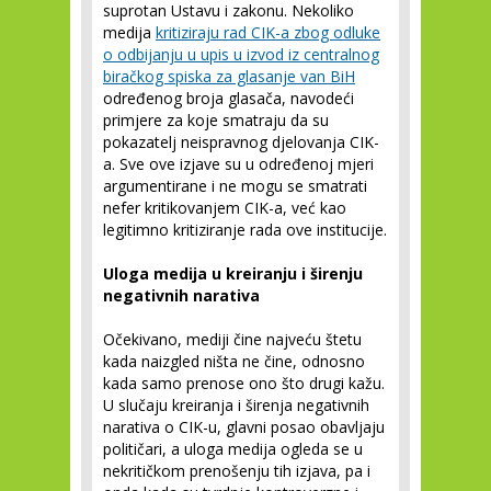
suprotan Ustavu i zakonu. Nekoliko
medija
kritiziraju rad CIK-a zbog odluke
o odbijanju u upis u izvod iz centralnog
biračkog spiska za glasanje van BiH
određenog broja glasača, navodeći
primjere za koje smatraju da su
pokazatelj neispravnog djelovanja CIK-
a. Sve ove izjave su u određenoj mjeri
argumentirane i ne mogu se smatrati
nefer kritikovanjem CIK-a, već kao
legitimno kritiziranje rada ove institucije.
Uloga medija
u kreiranju i širenju
negativnih narativa
Očekivano, mediji čine najveću štetu
kada naizgled ništa ne čine, odnosno
kada samo prenose ono što drugi kažu.
U slučaju kreiranja i širenja negativnih
narativa o CIK-u, glavni posao obavljaju
političari, a uloga medija ogleda se u
nekritičkom prenošenju tih izjava, pa i