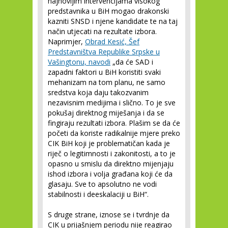
najnovijim intervencijama visokog
predstavnika u BiH mogao drakonski
kazniti SNSD i njene kandidate te na taj
način utjecati na rezultate izbora.
Naprimjer,
Obrad Kesić, Šef
Predstavništva Republike Srpske u
Vašingtonu, navodi
„da će SAD i
zapadni faktori u BiH koristiti svaki
mehanizam na tom planu, ne samo
sredstva koja daju takozvanim
nezavisnim medijima i slično. To je sve
pokušaj direktnog miješanja i da se
fingiraju rezultati izbora. Plašim se da će
početi da koriste radikalnije mjere preko
CIK BiH koji je problematičan kada je
riječ o legitimnosti i zakonitosti, a to je
opasno u smislu da direktno mijenjaju
ishod izbora i volja građana koji će da
glasaju. Sve to apsolutno ne vodi
stabilnosti i deeskalaciji u BiH“.
S druge strane, iznose se i tvrdnje da
CIK u prijašnjem periodu nije reagirao