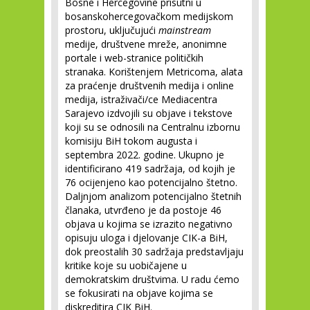
Bosne i Hercegovine prisutni u
bosanskohercegovačkom medijskom
prostoru, uključujući
mainstream
medije, društvene mreže, anonimne
portale i web-stranice političkih
stranaka. Korištenjem Metricoma, alata
za praćenje društvenih medija i online
medija, istraživači/ce Mediacentra
Sarajevo izdvojili su objave i tekstove
koji su se odnosili na Centralnu izbornu
komisiju BiH tokom augusta i
septembra 2022. godine. Ukupno je
identificirano 419 sadržaja, od kojih je
76 ocijenjeno kao potencijalno štetno.
Daljnjom analizom potencijalno štetnih
članaka, utvrđeno je da postoje 46
objava u kojima se izrazito negativno
opisuju uloga i djelovanje CIK-a BiH,
dok preostalih 30 sadržaja predstavljaju
kritike koje su uobičajene u
demokratskim društvima. U radu ćemo
se fokusirati na objave kojima se
diskreditira CIK BiH.