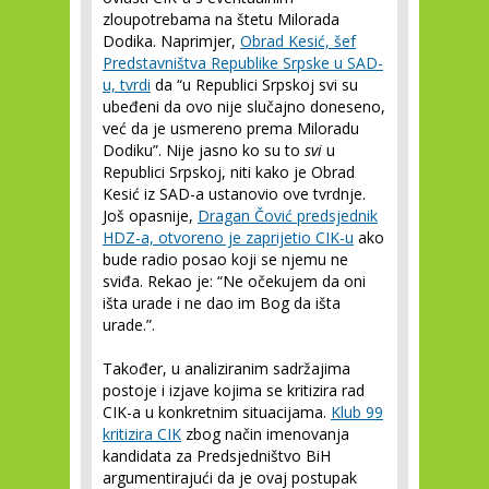
zloupotrebama na štetu Milorada
Dodika. Naprimjer,
Obrad Kesić, šef
Predstavništva Republike Srpske u SAD-
u, tvrdi
da “u Republici Srpskoj svi su
ubeđeni da ovo nije slučajno doneseno,
već da je usmereno prema Miloradu
Dodiku”. Nije jasno ko su to
svi
u
Republici Srpskoj, niti kako je Obrad
Kesić iz SAD-a ustanovio ove tvrdnje.
Još opasnije,
Dragan Čović predsjednik
HDZ-a, otvoreno je zaprijetio CIK-u
ako
bude radio posao koji se njemu ne
sviđa. Rekao je: “Ne očekujem da oni
išta urade i ne dao im Bog da išta
urade.”.
Također, u analiziranim sadržajima
postoje i izjave kojima se kritizira rad
CIK-a u konkretnim situacijama.
Klub 99
kritizira CIK
zbog način imenovanja
kandidata za Predsjedništvo BiH
argumentirajući da je ovaj postupak