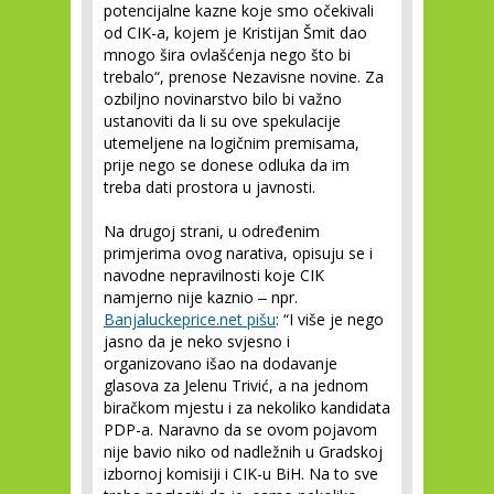
potencijalne kazne koje smo očekivali
od CIK-a, kojem je Kristijan Šmit dao
mnogo šira ovlašćenja nego što bi
trebalo“, prenose Nezavisne novine. Za
ozbiljno novinarstvo bilo bi važno
ustanoviti da li su ove spekulacije
utemeljene na logičnim premisama,
prije nego se donese odluka da im
treba dati prostora u javnosti.
Na drugoj strani, u određenim
primjerima ovog narativa, opisuju se i
navodne nepravilnosti koje CIK
namjerno nije kaznio ‒ npr.
Banjaluckeprice.net pišu
: “I više je nego
jasno da je neko svjesno i
organizovano išao na dodavanje
glasova za Jelenu Trivić, a na jednom
biračkom mjestu i za nekoliko kandidata
PDP-a. Naravno da se ovom pojavom
nije bavio niko od nadležnih u Gradskoj
izbornoj komisiji i CIK-u BiH. Na to sve