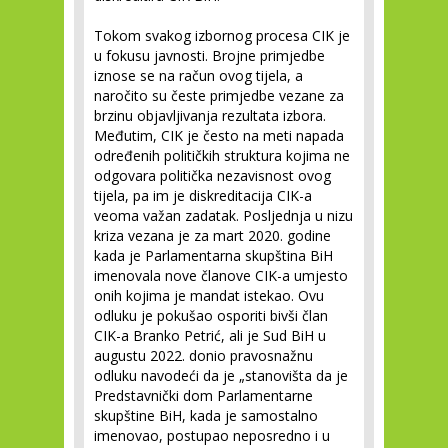
Tokom svakog izbornog procesa CIK je
u fokusu javnosti. Brojne primjedbe
iznose se na račun ovog tijela, a
naročito su česte primjedbe vezane za
brzinu objavljivanja rezultata izbora.
Međutim, CIK je često na meti napada
određenih političkih struktura kojima ne
odgovara politička nezavisnost ovog
tijela, pa im je diskreditacija CIK-a
veoma važan zadatak. Posljednja u nizu
kriza vezana je za mart 2020. godine
kada je Parlamentarna skupština BiH
imenovala nove članove CIK-a umjesto
onih kojima je mandat istekao. Ovu
odluku je pokušao osporiti bivši član
CIK-a Branko Petrić, ali je Sud BiH u
augustu 2022. donio pravosnažnu
odluku navodeći da je „stanovišta da je
Predstavnički dom Parlamentarne
skupštine BiH, kada je samostalno
imenovao, postupao neposredno i u