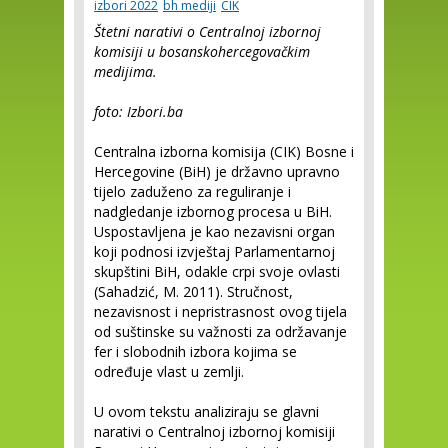
izbori 2022
bh mediji
CIK
Štetni narativi o Centralnoj izbornoj
komisiji u bosanskohercegovačkim
medijima.
foto: Izbori.ba
Centralna izborna komisija (CIK) Bosne i
Hercegovine (BiH) je državno upravno
tijelo zaduženo za reguliranje i
nadgledanje izbornog procesa u BiH.
Uspostavljena je kao nezavisni organ
koji podnosi izvještaj Parlamentarnoj
skupštini BiH, odakle crpi svoje ovlasti
(Sahadzić, M. 2011). Stručnost,
nezavisnost i nepristrasnost ovog tijela
od suštinske su važnosti za održavanje
fer i slobodnih izbora kojima se
određuje vlast u zemlji.
U ovom tekstu analiziraju se glavni
narativi o Centralnoj izbornoj komisiji