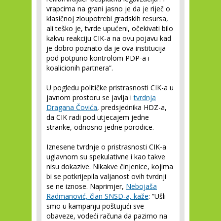
vrapcima na grani jasno je da je riječ o
klasičnoj zloupotrebi gradskih resursa,
ali teško je, tvrde upućeni, očekivati bilo
kakvu reakciju CIK-a na ovu pojavu kad
je dobro poznato da je ova institucija
pod potpuno kontrolom PDP-a i
koalicionih partnera”.
U pogledu političke pristrasnosti CIK-a u
javnom prostoru se javlja i
tvrdnja
Dragana Čovića
, predsjednika HDZ-a,
da CIK radi pod utjecajem jedne
stranke, odnosno jedne porodice.
Iznesene tvrdnje o pristrasnosti CIK-a
uglavnom su spekulativne i kao takve
nisu dokazive. Nikakve činjenice, kojima
bi se potkrijepila valjanost ovih tvrdnji
se ne iznose. Naprimjer,
Nebojaša
Radmanović, član SNSD-a, kaže
: “Ušli
smo u kampanju poštujući sve
obaveze, vodeći računa da pazimo na