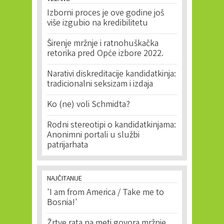
Izborni proces je ove godine još
više izgubio na kredibilitetu
Širenje mržnje i ratnohuškačka
retorika pred Opće izbore 2022.
Narativi diskreditacije kandidatkinja:
tradicionalni seksizam i izdaja
Ko (ne) voli Schmidta?
Rodni stereotipi o kandidatkinjama:
Anonimni portali u službi
patrijarhata
NAJČITANIJE
'I am from America / Take me to
Bosnia!'
Žrtve rata na meti govora mržnje