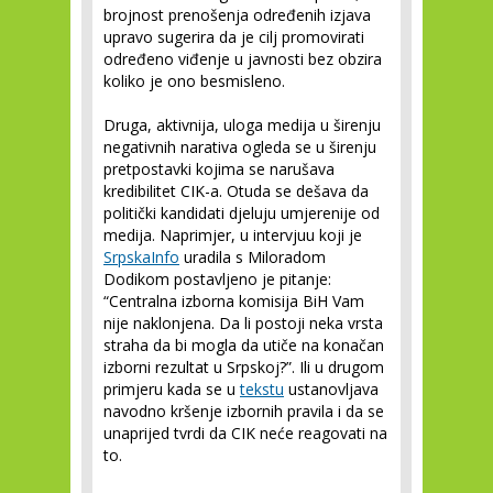
brojnost prenošenja određenih izjava
upravo sugerira da je cilj promovirati
određeno viđenje u javnosti bez obzira
koliko je ono besmisleno.
Druga, aktivnija, uloga medija u širenju
negativnih narativa ogleda se u širenju
pretpostavki kojima se narušava
kredibilitet CIK-a. Otuda se dešava da
politički kandidati djeluju umjerenije od
medija. Naprimjer, u intervjuu koji je
SrpskaInfo
uradila s Miloradom
Dodikom postavljeno je pitanje:
“Centralna izborna komisija BiH Vam
nije naklonjena. Da li postoji neka vrsta
straha da bi mogla da utiče na konačan
izborni rezultat u Srpskoj?”. Ili u drugom
primjeru kada se u
tekstu
ustanovljava
navodno kršenje izbornih pravila i da se
unaprijed tvrdi da CIK neće reagovati na
to.