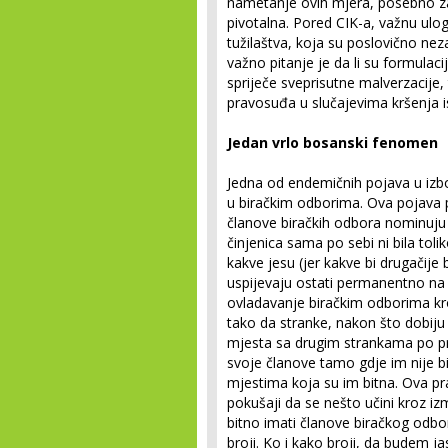
nametanje ovih mjera, posebno zat
pivotalna. Pored CIK-a, važnu ulog
tužilaštva, koja su poslovično nez
važno pitanje je da li su formula
spriječe sveprisutne malverzacije
pravosuđa u slučajevima kršenja is
Jedan vrlo bosanski fenomen
Jedna od endemičnih pojava u izb
u biračkim odborima. Ova pojava
članove biračkih odbora nominuju is
činjenica sama po sebi ni bila tol
kakve jesu (jer kakve bi drugačije
uspijevaju ostati permanentno na 
ovladavanje biračkim odborima kro
tako da stranke, nakon što dobiju 
mjesta sa drugim strankama po pr
svoje članove tamo gdje im nije b
mjestima koja su im bitna. Ova pr
pokušaji da se nešto učini kroz iz
bitno imati članove biračkog odbor
broji. Ko i kako broji, da budem ja