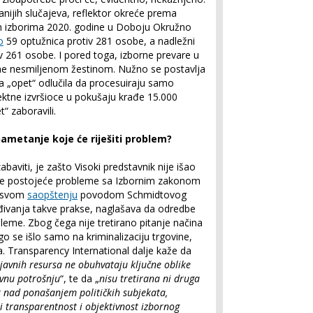
anijih slučajeva, reflektor okreće prema
m izborima 2020. godine u Doboju Okružno
o
59 optužnica protiv 281 osobe, a nadležni
v 261 osobe. I pored toga, izborne prevare u
ine nesmiljenom žestinom. Nužno se postavlja
tva „opet“ odlučila da procesuiraju samo
rektne izvršioce u pokušaju krađe 15.000
“ zaboravili.
ametanje koje će riješiti problem?
baviti, je zašto Visoki predstavnik nije išao
 sve postojeće probleme sa Izbornim zakonom
u svom
saopštenju
povodom Schmidtovog
ivanja takve prakse, naglašava da odredbe
leme. Zbog čega nije tretirano pitanje načina
o se išlo samo na kriminalizaciju trgovine,
a. Transparency International dalje kaže da
javnih resursa ne obuhvataju ključne oblike
avnu potrošnju
“, te da „
nisu tretirana ni druga
 nad ponašanjem političkih subjekata,
i transparentnost i objektivnost izbornog