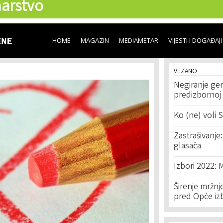
arstvo
Skip to
main
content
HOME
MAGAZIN
MEDIAMETAR
VIJESTI I DOGAĐAJI
VEZANO
Negiranje gen
predizbornoj 
Ko (ne) voli 
Zastrašivanje:
glasača
Izbori 2022: 
Širenje mržnj
pred Opće iz