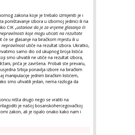
nog zakona koje je trebalo izmijeniti je i
 poništavanje izbora u izbornoj jedinici ili na
ko CIK „
ustanovi da je za vrijeme glasanja ili
 nepravilnosti koje mogu uticati na rezultate
it će se glasanje na biračkom mjestu ili u
a
nepravilnost
utiče na rezultat izbora. Ukratko,
uhvatimo samo dio od ukupnog broja listića
koji smo uhvatili ne utiče na rezultat izbora,
žani, priča je završena. Probali ste prevaru,
 Susjedna Srbija ponavlja izbore na biračkim
j manipulacije jednim biračkim listićem,
 ako smo uhvatili jedan, nema razloga da
koncu ništa drugo nego se vratiti na
prilagoditi je našoj bosanskohercegovačkoj
borni zakon, ali je ispalo onako kako nam i
.