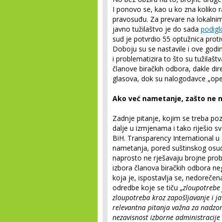
I ponovo se, kao u ko zna koliko r
pravosuđu. Za prevare na lokalni
javno tužilaštvo je do sada
podigl
sud je potvrdio 55 optužnica proti
Doboju su se nastavile i ove god
i problematizira to što su tužilaš
članove biračkih odbora, dakle di
glasova, dok su nalogodavce „opet
Ako već nametanje, zašto ne n
Zadnje pitanje, kojim se treba poza
dalje u izmjenama i tako riješio
BiH. Transparency International 
nametanja, pored suštinskog osuđ
naprosto ne rješavaju brojne prob
izbora članova biračkih odbora neg
koja je, ispostavlja se, nedorečen
odredbe koje se tiču „
zloupotrebe 
zloupotreba kroz zapošljavanje i j
relevantna pitanja važna za nadzor
nezavisnost izborne administracije 