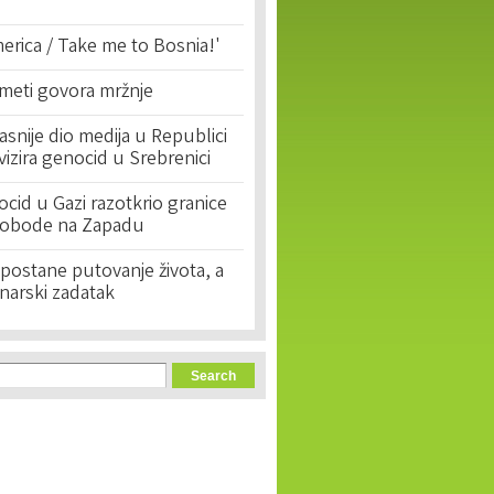
erica / Take me to Bosnia!'
 meti govora mržnje
asnije dio medija u Republici
ivizira genocid u Srebrenici
cid u Gazi razotkrio granice
lobode na Zapadu
postane putovanje života, a
narski zadatak
orm