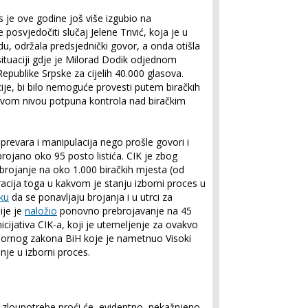
 je ove godine još više izgubio na
posvjedočiti slučaj Jelene Trivić, koja je u
u, održala predsjednički govor, a onda otišla
situaciji gdje je Milorad Dodik odjednom
Republike Srpske za cijelih 40.000 glasova.
ije, bi bilo nemoguće provesti putem biračkih
 ovom nivou potpuna kontrola nad biračkim
prevara i manipulacija nego prošle govori i
brojano oko 95 posto listića. CIK je zbog
 brojanje na oko 1.000 biračkih mjesta (od
tracija toga u kakvom je stanju izborni proces u
ku
da se ponavljaju brojanja i u utrci za
ije je
naložio
ponovno prebrojavanje na 45
nicijativa CIK-a, koji je utemeljenje za ovakvo
bornog zakona BiH koje je nametnuo Visoki
nje u izborni proces.
 zloupotrebe proći će, evidentno, nekažnjeno.