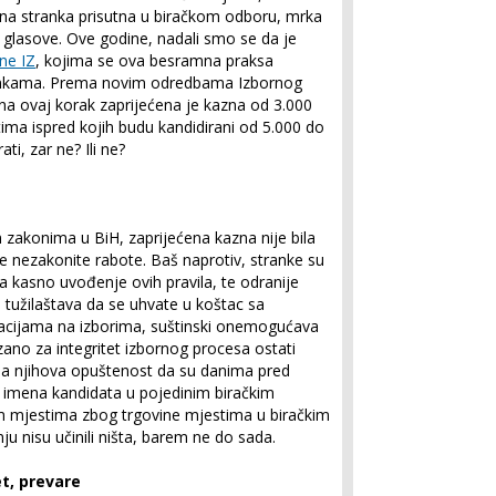
dna stranka prisutna u biračkom odboru, mrka
e glasove. Ove godine, nadali smo se da je
ne IZ
, kojima se ova besramna praksa
trankama. Prema novim odredbama Izbornog
a ovaj korak zaprijećena je kazna od 3.000
tima ispred kojih budu kandidirani od 5.000 do
i, zar ne? Ili ne?
m zakonima u BiH, zaprijećena kazna nije bila
e nezakonite rabote. Baš naprotiv, stranke su
a kasno uvođenje ovih pravila, te odranije
 tužilaštava da se uhvate u koštac sa
acijama na izborima, suštinski onemogućava
zano za integritet izbornog procesa ostati
bila njihova opuštenost da su danima pred
a imena kandidata u pojedinim biračkim
im mjestima zbog trgovine mjestima u biračkim
u nisu učinili ništa, barem ne do sada.
et, prevare