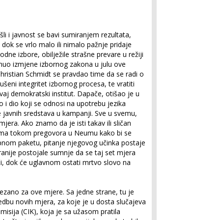
šli i javnost se bavi sumiranjem rezultata,
 dok se vrlo malo ili nimalo pažnje pridaje
odne izbore, obilježile strašne prevare u režiji
tnuo izmjene izbornog zakona u julu ove
hristian Schmidt se pravdao time da se radi o
ušeni integritet izbornog procesa, te vratiti
aj demokratski institut. Dapače, otišao je u
 i dio koji se odnosi na upotrebu jezika
 javnih sredstava u kampanji. Sve u svemu,
jera. Ako znamo da je isti takav ili sličan
ama tokom pregovora u Neumu kako bi se
upnom paketu, pitanje njegovog učinka postaje
 ranije postojale sumnje da se taj set mjera
či, dok će uglavnom ostati mrtvo slovo na
zano za ove mjere. Sa jedne strane, tu je
ovedbu novih mjera, za koje je u dosta slučajeva
misija (CIK), koja je sa užasom pratila