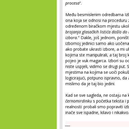
procesa
“.
Među besmislenim odredbama Izbor
ona koja se odnosi na proceduru za
određenom biračkom mjestu ukoli
brojanja glasačkih listića došlo do
izbora.
“ Dakle, još jednom, poništ
izbornoj jedinici samo ako uočen
ako probate ukrasti izbore, a mi 
kojima ste manipulirali, a taj broj 
pojeo je vuk magarca. Izbori su odr
niste uspjeli, vidimo se drugi put.
mjestima na kojima se uoči pokuša
logicirajući, potpuno ispravno, da
mislimo da je taj bio jedini.
Kad se sve sagleda, ne ostaju na 
černomirdinku
s početka teksta i 
realnosti: probali smo popraviti iz
inače sve ispadne, kilavo i nikakvo
___