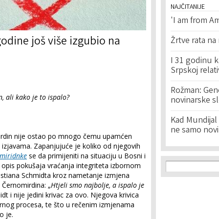
NAJČITANIJE
'I am from Am
godine još više izgubio na
Žrtve rata na
I 31 godinu k
Srpskoj relat
Rožman: Geno
, ali kako je to ispalo?
novinarske s
Kad Mundijal 
ne samo novi
omirdin nije ostao po mnogo čemu upamćen
izjavama. Zapanjujuće je koliko od njegovih
miridnke
se da primijeniti na situaciju u Bosni i
Search f
Search
 opis pokušaja vraćanja integriteta izbornom
istiana Schmidta kroz nametanje izmjena
 Černomirdina: „
Htjeli smo najbolje, a ispalo je
idt i nije jedini krivac za ovo. Njegova krivica
bornog procesa, te što u rečenim izmjenama
o je.