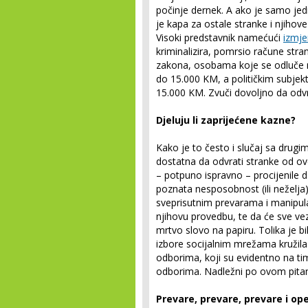
počinje dernek. A ako je samo je
je kapa za ostale stranke i njihov
Visoki predstavnik namećući
izmje
kriminalizira, pomrsio račune s
zakona, osobama koje se odluče n
do 15.000 KM, a političkim subjek
15.000 KM. Zvuči dovoljno da odvrat
Djeluju li zaprijećene kazne?
Kako je to često i slučaj sa drugi
dostatna da odvrati stranke od ov
– potpuno ispravno – procijenile d
poznata nesposobnost (ili neželja)
sveprisutnim prevarama i manipul
njihovu provedbu, te da će sve ve
mrtvo slovo na papiru. Tolika je 
izbore socijalnim mrežama kružil
odborima, koji su evidentno na t
odborima. Nadležni po ovom pitanj
Prevare, prevare, prevare i op