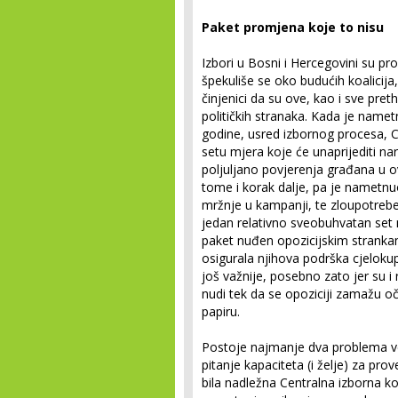
Paket promjena koje to nisu
Izbori u Bosni i Hercegovini su pro
špekuliše se oko budućih koalicija,
činjenici da su ove, kao i sve preth
političkih stranaka. Kada je name
godine, usred izbornog procesa, C
setu mjera koje će unaprijediti nar
poljuljano povjerenja građana u ov
tome i korak dalje, pa je nametnuo
mržnje u kampanji, te zloupotrebe
jedan relativno sveobuhvatan set m
paket nuđen opozicijskim strank
osigurala njihova podrška cjelok
još važnije, posebno zato jer su i
nudi tek da se opoziciji zamažu o
papiru.
Postoje najmanje dva problema ve
pitanje kapaciteta (i želje) za pr
bila nadležna Centralna izborna ko