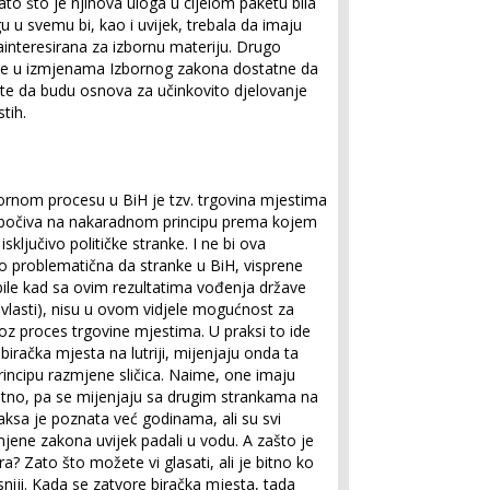
o što je njihova uloga u cijelom paketu bila
u u svemu bi, kao i uvijek, trebala da imaju
ainteresirana za izbornu materiju. Drugo
cije u izmjenama Izbornog zakona dostatne da
, te da budu osnova za učinkovito djelovanje
tih.
ornom procesu u BiH je tzv. trgovina mjestima
 počiva na nakaradnom principu prema kojem
ključivo političke stranke. I ne bi ova
iko problematična da stranke u BiH, visprene
 bile kad sa ovim rezultatima vođenja države
vlasti), nisu u ovom vidjele mogućnost za
z proces trgovine mjestima. U praksi to ide
biračka mjesta na lutriji, mijenjaju onda ta
incipu razmjene sličica. Naime, one imaju
itno, pa se mijenjaju sa drugim strankama na
aksa je poznata već godinama, ali su svi
mjene zakona uvijek padali u vodu. A zašto je
a? Zato što možete vi glasati, ali je bitno ko
sniji. Kada se zatvore biračka mjesta, tada