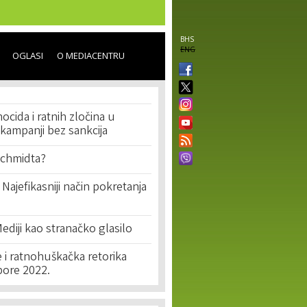
BHS
ENG
OGLASI
O MEDIACENTRU
ocida i ratnih zločina u
kampanji bez sankcija
Schmidta?
 Najefikasniji način pokretanja
Mediji kao stranačko glasilo
e i ratnohuškačka retorika
bore 2022.