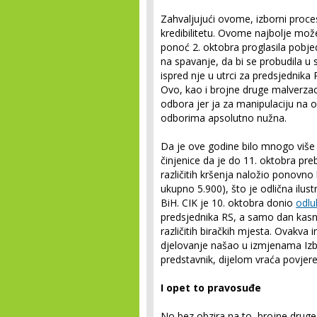
Zahvaljujući ovome, izborni proces
kredibilitetu. Ovome najbolje može 
ponoć 2. oktobra proglasila pobjed
na spavanje, da bi se probudila u 
ispred nje u utrci za predsjednika 
Ovo, kao i brojne druge malverzac
odbora jer ja za manipulaciju na
odborima apsolutno nužna.
Da je ove godine bilo mnogo više 
činjenice da je do 11. oktobra pre
različitih kršenja naložio ponovno
ukupno 5.900), što je odlična ilus
BiH. CIK je 10. oktobra donio
odlu
predsjednika RS, a samo dan kasn
različitih biračkih mjesta. Ovakva i
djelovanje našao u izmjenama Iz
predstavnik, dijelom vraća povjere
I opet to pravosuđe
No bez obzira na to, brojne druge