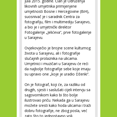
jula 2015. godine. Član je Udruženja
likovnih umjetnika primijenjene
umjetnosti Bosne i Hercegovine (BiH),
suosnivač je i saradnik Centra za
fotografiju, film i multimediju Sarajevo,
a bio je i umjetnički direktor
Fotogalerije „Jelićeva”, prve fotogalerije
u Sarajevu.
Ovjekovječio je brojne scene kulturnog
života u Sarajevu, ali i fotografije
slučajnih prolaznika na ulicama.
Umjetnici i muzičari u Sarajevu će reći
da najbolje fotografije sebe koje imaju
su upravo one „koje je uradio Dženki”.
On je fotograf, koji će, za razliku od
drugih, sjesti i saslušati cijeli intervju sa
sagovornikom kako bi što bolje
ilustrovao priču. Nekada ga u Sarajevu
možete sresti kako hoda ulicama i traži
dobru fotografije, ne zbog posla, već
zato što to jednostavno voli.