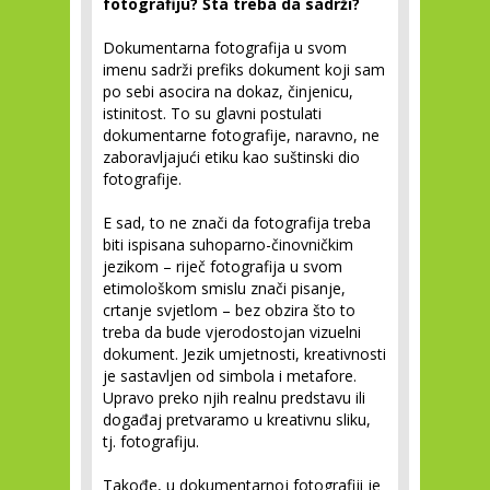
fotografiju? Šta treba da sadrži?
Dokumentarna fotografija u svom
imenu sadrži prefiks dokument koji sam
po sebi asocira na dokaz, činjenicu,
istinitost. To su glavni postulati
dokumentarne fotografije, naravno, ne
zaboravljajući etiku kao suštinski dio
fotografije.
E sad, to ne znači da fotografija treba
biti ispisana suhoparno-činovničkim
jezikom – riječ fotografija u svom
etimološkom smislu znači pisanje,
crtanje svjetlom – bez obzira što to
treba da bude vjerodostojan vizuelni
dokument. Jezik umjetnosti, kreativnosti
je sastavljen od simbola i metafore.
Upravo preko njih realnu predstavu ili
događaj pretvaramo u kreativnu sliku,
tj. fotografiju.
Takođe, u dokumentarnoj fotografiji je