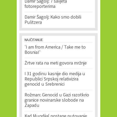
Damir Šagolj: 7 savjeta
fotoreporterima
Damir Šagolj: Kako smo dobili
Pulitzera
NAJČITANIJE
'I am from America / Take me to
Bosnia!'
Žrtve rata na meti govora mržnje
I 31 godinu kasnije dio medija u
Republici Srpskoj relativizira
genocid u Srebrenici
Rožman: Genocid u Gazi razotkrio
granice novinarske slobode na
Zapadu
Kad Mundijal postane putovanje