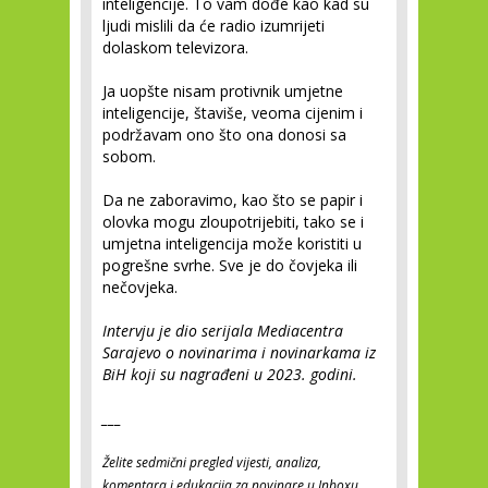
inteligencije. To vam dođe kao kad su
ljudi mislili da će radio izumrijeti
dolaskom televizora.
Ja uopšte nisam protivnik umjetne
inteligencije, štaviše, veoma cijenim i
podržavam ono što ona donosi sa
sobom.
Da ne zaboravimo, kao što se papir i
olovka mogu zloupotrijebiti, tako se i
umjetna inteligencija može koristiti u
pogrešne svrhe. Sve je do čovjeka ili
nečovjeka.
Intervju je dio serijala Mediacentra
Sarajevo o novinarima i novinarkama iz
BiH koji su nagrađeni u 2023. godini.
___
Želite sedmični pregled vijesti, analiza,
komentara i edukacija za novinare u Inboxu