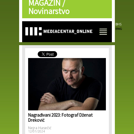
MAGAZIN /
Skip to
main
Novinarstvo
content
BHS
ENG
Nagrađivani 2023: Fotograf Dženat
Dreković
Nejra Hasečić
12/01/2024