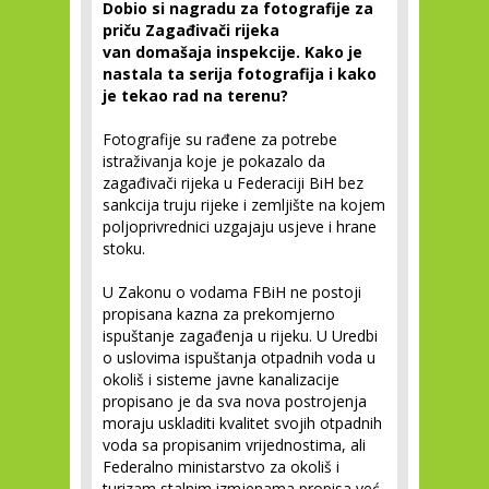
Dobio si nagradu za fotografije za
priču Zagađivači rijeka
van domašaja inspekcije. Kako je
nastala ta serija fotografija i kako
je tekao rad na terenu?
Fotografije su rađene za potrebe
istraživanja koje je pokazalo da
zagađivači rijeka u Federaciji BiH bez
sankcija truju rijeke i zemljište na kojem
poljoprivrednici uzgajaju usjeve i hrane
stoku.
U Zakonu o vodama FBiH ne postoji
propisana kazna za prekomjerno
ispuštanje zagađenja u rijeku. U Uredbi
o uslovima ispuštanja otpadnih voda u
okoliš i sisteme javne kanalizacije
propisano je da sva nova postrojenja
moraju uskladiti kvalitet svojih otpadnih
voda sa propisanim vrijednostima, ali
Federalno ministarstvo za okoliš i
turizam stalnim izmjenama propisa već