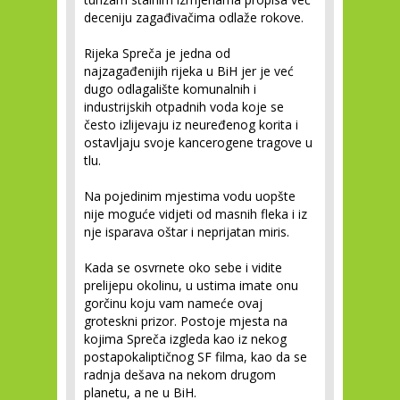
deceniju zagađivačima odlaže rokove.
Rijeka Spreča je jedna od
najzagađenijih rijeka u BiH jer je već
dugo odlagalište komunalnih i
industrijskih otpadnih voda koje se
često izlijevaju iz neuređenog korita i
ostavljaju svoje kancerogene tragove u
tlu.
Na pojedinim mjestima vodu uopšte
nije moguće vidjeti od masnih fleka i iz
nje isparava oštar i neprijatan miris.
Kada se osvrnete oko sebe i vidite
prelijepu okolinu, u ustima imate onu
gorčinu koju vam nameće ovaj
groteskni prizor. Postoje mjesta na
kojima Spreča izgleda kao iz nekog
postapokaliptičnog SF filma, kao da se
radnja dešava na nekom drugom
planetu, a ne u BiH.