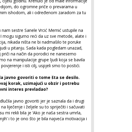
, cijelu godinu. Krenulo je od male informacije
gedijom, do ogromne priče o prevarama u
rtnim ishodom, ali i određenom zaradom za tu
su nam sestre Sanele Vrcić Memić ustupile na
. I mogu sigurno reći da uz sve metode, alate i
ja, nikada ništa ne bi nadmašilo te poruke
o ljudi u pitanju. Sada kada pogledam unazad,
j priči na način da porodici ne nanesemo
mo na manipulacije grupe ljudi koja se bavila
ovjerenje i isti cilj, uspjeli smo to postići.
ila javno govoriti o tome šta se desilo.
 ovaj korak, uzimajući u obzir i potrebu
javni interes prevladao?
lučila javno govoriti jer je saznala da i drugi
na liječenje i željele su to spriječiti i sačuvati
su mi rekli bila je ‘Ako je naša sestra umrla,
h’ i to je ono što je bila najveća motivacija i