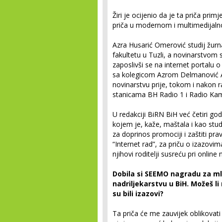
Žiri je ocijenio da je ta priča pri
priča u modernom i multimedijal
Azra Husarić Omerović studij žurna
fakultetu u Tuzli, a novinarstvom s
zaposlivši se na internet portalu o
sa kolegicom Azrom Delmanović Avd
novinarstvu prije, tokom i nakon ra
stanicama BH Radio 1 i Radio Ka
U redakciji BiRN BiH već četiri go
kojem je, kaže, maštala i kao stu
za doprinos promociji i zaštiti pra
“Internet rad”, za priču o izazovi
njihovi roditelji susreću pri onlin
Dobila si SEEMO nagradu za ml
nadriljekarstvu u BiH. Možeš li
su bili izazovi?
Ta priča će me zauvijek oblikovat