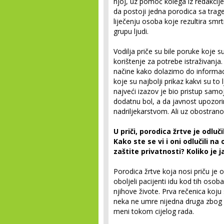
njoj, uz pomoć kolega iz redakcije
da postoji jedna porodica sa tra
liječenju osoba koje rezultira sm
grupu ljudi.
Vodilja priče su bile poruke koje 
korištenje za potrebe istraživanja
načine kako dolazimo do informaci
koje su najbolji prikaz kakvi su t
najveći izazov je bio pristup samo
dodatnu bol, a da javnost upozori
nadriljekarstvom. Ali uz obostrano p
U priči, porodica žrtve je odluč
Kako ste se vi i oni odlučili na
zaštite privatnosti? Koliko je 
Porodica žrtve koja nosi priču je od
oboljeli pacijenti idu kod tih osoba 
njihove živote. Prva rečenica koju 
neka ne umre nijedna druga zbog nji
meni tokom cijelog rada.