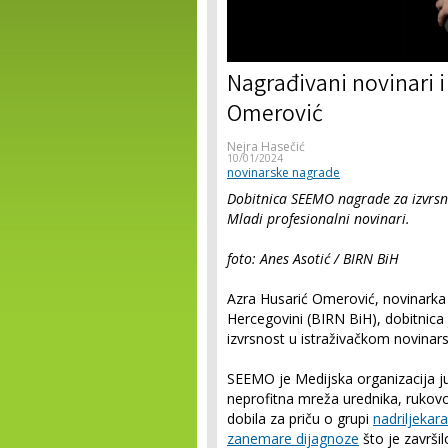
Nagrađivani novinari i
Omerović
Nejra Hasečić
10/01/2024
novinarske nagrade
Dobitnica SEEMO nagrade za izvrsno
Mladi profesionalni novinari.
foto: Anes Asotić / BIRN BiH
Azra Husarić Omerović, novinarka 
Hercegovini (BIRN BiH), dobitnic
izvrsnost u istraživačkom novinarst
SEEMO je Medijska organizacija j
neprofitna mreža urednika, rukovo
dobila za priču o grupi
nadriljekara
zanemare dijagnoze
što je završi