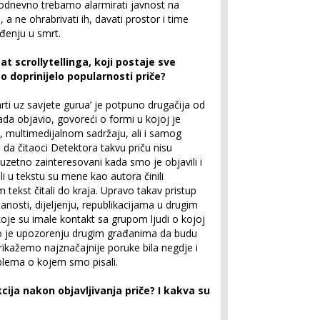
kodnevno trebamo alarmirati javnost na
 a ne ohrabrivati ih, davati prostor i time
đenju u smrt.
mat scrollytellinga, koji postaje sve
 to doprinijelo popularnosti priče?
mrti uz savjete gurua’ je potpuno drugačija od
ada objavio, govoreći o formi u kojoj je
a, multimedijalnom sadržaju, ali i samog
no da čitaoci Detektora takvu priču nisu
 izuzetno zainteresovani kada smo je objavili i
i u tekstu su mene kao autora činili
tekst čitali do kraja. Upravo takav pristup
itanosti, dijeljenju, republikacijama u drugim
koje su imale kontakt sa grupom ljudi o kojoj
inio je upozorenju drugim građanima da budu
prikažemo najznačajnije poruke bila negdje i
blema o kojem smo pisali.
akcija nakon objavljivanja priče? I kakva su