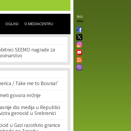
BHS
ENG
OGLASI
O MEDIACENTRU
obitnici SEEMO nagrade za
novinarstvo
erica / Take me to Bosnia!'
 meti govora mržnje
asnije dio medija u Republici
ivizira genocid u Srebrenici
cid u Gazi razotkrio granice