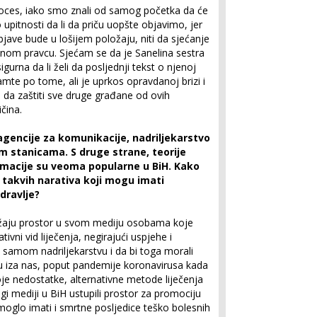
 proces, iako smo znali od samog početka da će
o upitnosti da li da priču uopšte objavimo, jer
jave bude u lošijem položaju, niti da sjećanje
nom pravcu. Sjećam se da je Sanelina sestra
gurna da li želi da posljednji tekst o njenoj
 pamte po tome, ali je uprkos opravdanoj brizi i
 i da zaštiti sve druge građane od ovih
ičina.
gencije za komunikacije, nadriljekarstvo
im stanicama. S druge strane, teorije
rmacije su veoma popularne u BiH. Kako
u takvih narativa koji mogu imati
dravlje?
ružaju prostor u svom mediju osobama koje
tivni vid liječenja, negirajući uspjehe i
samom nadriljekarstvu i da bi toga morali
 su iza nas, poput pandemije koronavirusa kada
je nedostatke, alternativne metode liječenja
gi mediji u BiH ustupili prostor za promociju
d moglo imati i smrtne posljedice teško bolesnih