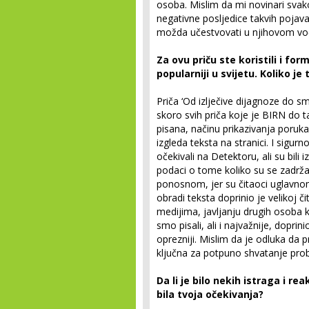
osoba. Mislim da mi novinari sva
negativne posljedice takvih pojava,
možda učestvovati u njihovom vo
Za ovu priču ste koristili i for
popularniji u svijetu. Koliko je
Priča ‘Od izlječive dijagnoze do s
skoro svih priča koje je BIRN do t
pisana, načinu prikazivanja poruk
izgleda teksta na stranici. I sigur
očekivali na Detektoru, ali su bili
podaci o tome koliko su se zadržal
ponosnom, jer su čitaoci uglavnom 
obradi teksta doprinio je velikoj č
medijima, javljanju drugih osoba 
smo pisali, ali i najvažnije, dopr
oprezniji. Mislim da je odluka da 
ključna za potpuno shvatanje pro
Da li je bilo nekih istraga i re
bila tvoja očekivanja?