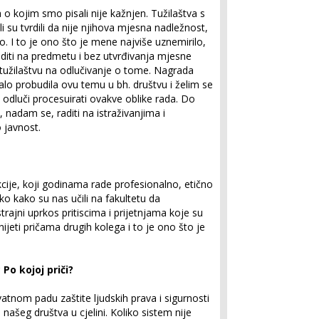
o kojim smo pisali nije kažnjen. Tužilaštva s
su tvrdili da nije njihova mjesna nadležnost,
tvo. I to je ono što je mene najviše uznemirilo,
aditi na predmetu i bez utvrđivanja mjesne
 tužilaštvu na odlučivanje o tome. Nagrada
malo probudila ovu temu u bh. društvu i želim se
 odluči procesuirati ovakve oblike rada. Do
, nadam se, raditi na istraživanjima i
 javnost.
cije, koji godinama rade profesionalno, etično
o kako su nas učili na fakultetu da
istrajni uprkos pritiscima i prijetnjama koje su
ijeti pričama drugih kolega i to je ono što je
Po kojoj priči?
atnom padu zaštite ljudskih prava i sigurnosti
 našeg društva u cjelini. Koliko sistem nije