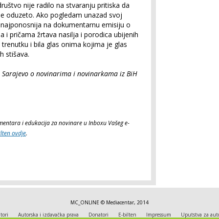
društvo nije radilo na stvaranju pritiska da
 je oduzeto. Ako pogledam unazad svoj
 najponosnija na dokumentarnu emisiju o
 i pričama žrtava nasilja i porodica ubijenih
trenutku i bila glas onima kojima je glas
h stišava.
ra Sarajevo o novinarima i novinarkama iz BiH
komentara i edukacija za novinare u Inboxu Vašeg e-
ilten ovdje
.
MC_ONLINE © Mediacentar, 2014
tori
Autorska i izdavačka prava
Donatori
E-bilten
Impressum
Uputstva za aut