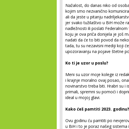
Nažalost, do danas niko od osoba 
kojim smo nezvanično komunicirali 
ali da jeste u pitanju nadriljekars
jer svako tužilaštvo u BiH može r
nadležnosti ili poslati Federalnom
koju je ova priča donijela je još 
nadati da će to biti povod da neko
tada, tu su nezavisni mediji koji će
upozoravanju na pojave štetne po
Ko ti je uzor u poslu?
Meni su uzor moje kolege iz redak
i krajnje moralno ovaj posao, onak
novinarstvo treba biti. Hrabri su i 
primali, spremni su pomoći i doprin
ideal u mojoj glavi.
Kako ćeš pamtiti 2023. godinu? 
Ovu godinu ću pamtiti po nevjerov
u BiH i to je poraz našeg sistema i