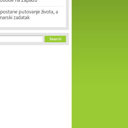
lobode na Zapadu
postane putovanje života, a
narski zadatak
orm