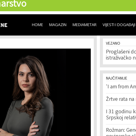
arstvo
Skip to
main
content
HOME
MAGAZIN
MEDIAMETAR
VIJESTI I DOGAĐAJI
VEZANO
Proglašeni d
istraživačko 
NAJČITANIJE
'I am from Am
Žrtve rata na
I 31 godinu k
Srpskoj relat
Rožman: Geno