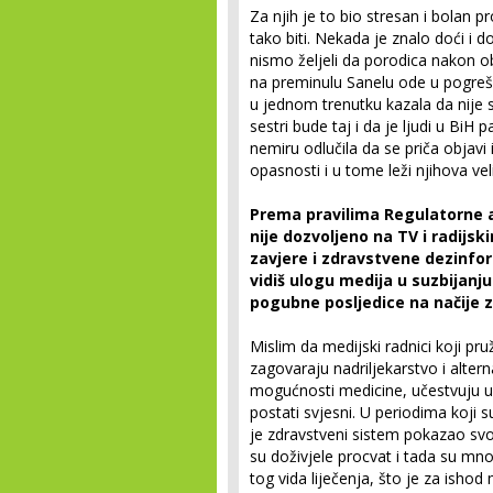
Za njih je to bio stresan i bolan
tako biti. Nekada je znalo doći i d
nismo željeli da porodica nakon ob
na preminulu Sanelu ode u pogreš
u jednom trenutku kazala da nije si
sestri bude taj i da je ljudi u BiH
nemiru odlučila da se priča objavi
opasnosti i u tome leži njihova vel
Prema pravilima Regulatorne a
nije dozvoljeno na TV i radijsk
zavjere i zdravstvene dezinfo
vidiš ulogu medija u suzbijanj
pogubne posljedice na načije z
Mislim da medijski radnici koji p
zagovaraju nadriljekarstvo i alterna
mogućnosti medicine, učestvuju u 
postati svjesni. U periodima koji
je zdravstveni sistem pokazao svo
su doživjele procvat i tada su mno
tog vida liječenja, što je za isho