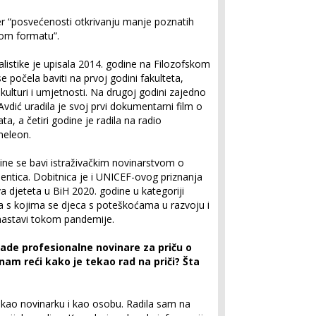
mjer “posvećenosti otkrivanju manje poznatih
nom formatu”.
listike je upisala 2014. godine na Filozofskom
e počela baviti na prvoj godini fakulteta,
 kulturi i umjetnosti. Na drugoj godini zajedno
ić uradila je svoj prvi dokumentarni film o
ta, a četiri godine je radila na radio
meleon.
dine se bavi istraživačkim novinarstvom o
dentica. Dobitnica je i UNICEF-ovog priznanja
va djeteta u BiH 2020. godine u kategoriji
ma s kojima se djeca s poteškoćama u razvoju i
e nastavi tokom pandemije.
ade profesionalne novinare za priču o
 nam reći kako je tekao rad na priči? Šta
i kao novinarku i kao osobu. Radila sam na