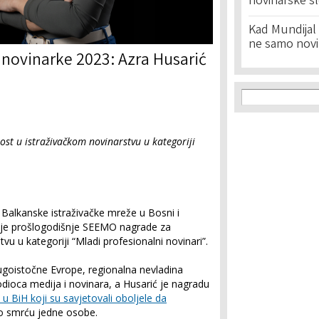
novinarske s
Kad Mundijal 
ne samo novi
 novinarke 2023: Azra Husarić
Search f
Search
st u istraživačkom novinarstvu u kategoriji
Balkanske istraživačke mreže u Bosni i
a je prošlogodišnje SEEMO nagrade za
vu u kategoriji “Mladi profesionalni novinari”.
ugoistočne Evrope, regionalna nevladina
dioca medija i novinara, a Husarić je nagradu
 u BiH koji su savjetovali oboljele da
lo smrću jedne osobe.