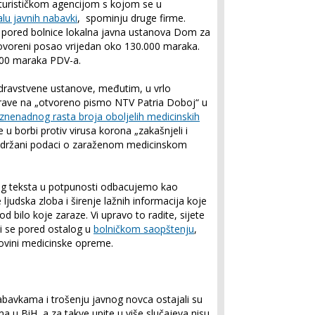
 turističkom agencijom s kojom se u
lu javnih nabavki
, spominju druge firme.
 pored bolnice lokalna javna ustanova Dom za
ogovoreni posao vrijedan oko 130.000 maraka.
.000 maraka PDV-a.
zdravstvene ustanove, međutim, u vrlo
prave na „otvoreno pismo NTV Patria Doboj“ u
e iznenadnog rasta broja oboljelih medicinskih
 u borbi protiv virusa korona „zakašnjeli i
ti držani podaci o zaraženom medicinskom
og teksta u potpunosti odbacujemo kao
ljudska zloba i širenje lažnih informacija koje
d bilo koje zaraze. Vi upravo to radite, sijete
 se pored ostalog u
bolničkom saopštenju
,
povini medicinske opreme.
bavkama i trošenju javnog novca ostajali su
 u BiH, a za takve upite u više slučajeva nisu