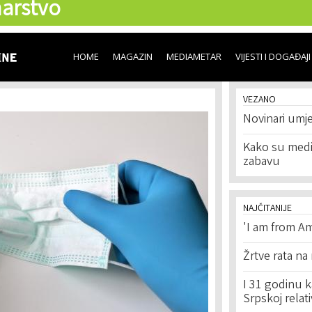
arstvo
Skip to
main
content
HOME
MAGAZIN
MEDIAMETAR
VIJESTI I DOGAĐAJI
VEZANO
Novinari umje
Kako su medij
zabavu
NAJČITANIJE
'I am from Am
Žrtve rata na
I 31 godinu k
Srpskoj relat