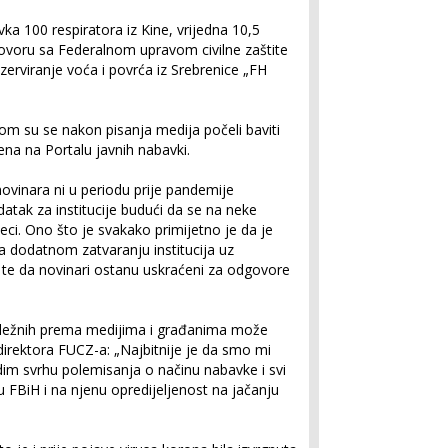
vka 100 respiratora iz Kine, vrijedna 10,5
ovoru sa Federalnom upravom civilne zaštite
zerviranje voća i povrća iz Srebrenice „FH
om su se nakon pisanja medija počeli baviti
jena na Portalu javnih nabavki.
ovinara ni u periodu prije pandemije
datak za institucije budući da se na neke
ci. Ono što je svakako primijetno je da je
a dodatnom zatvaranju institucija uz
 te da novinari ostanu uskraćeni za odgovore
dležnih prema medijima i građanima može
direktora FUCZ-a: „Najbitnije je da smo mi
vidim svrhu polemisanja o načinu nabavke i svi
FBiH i na njenu opredijeljenost na jačanju