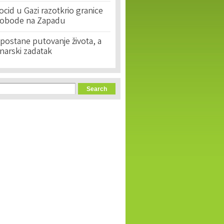
cid u Gazi razotkrio granice
lobode na Zapadu
postane putovanje života, a
narski zadatak
orm