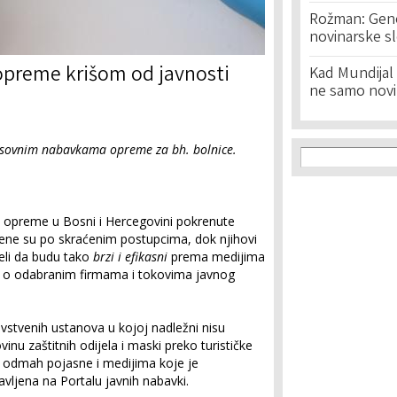
Rožman: Geno
novinarske s
preme krišom od javnosti
Kad Mundijal 
ne samo novi
Search f
asovnim nabavkama opreme za bh. bolnice.
Search
 opreme u Bosni i Hercegovini pokrenute
ene su po skraćenim postupcima, dok njihovi
jeli da budu tako
brzi i efikasni
prema medijima
cije o odabranim firmama i tokovima javnog
vstvenih ustanova u kojoj nadležni nisu
nu zaštitnih odijela i maski preko turističke
e odmah pojasne i medijima koje je
vljena na Portalu javnih nabavki.