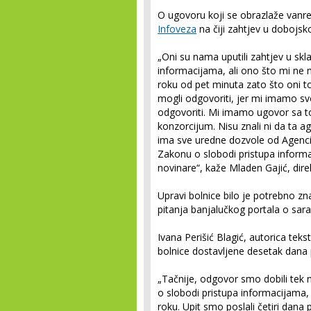
O ugovoru koji se obrazlaže vanr
Infoveza
na čiji zahtjev u dobojsko
„Oni su nama uputili zahtjev u sk
informacijama, ali ono što mi n
roku od pet minuta zato što oni to
mogli odgovoriti, jer mi imamo s
odgovoriti. Mi imamo ugovor sa to
konzorcijum. Nisu znali ni da ta 
ima sve uredne dozvole od Agenci
Zakonu o slobodi pristupa infor
novinare“, kaže Mladen Gajić, dire
Upravi bolnice bilo je potrebno z
pitanja banjalučkog portala o sara
Ivana Perišić Blagić, autorica tek
bolnice dostavljene desetak dana p
„Tačnije, odgovor smo dobili tek 
o slobodi pristupa informacijama,
roku. Upit smo poslali četiri dana 