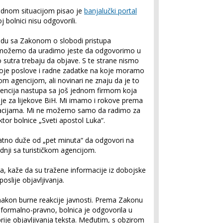
ednom situacijom pisao je
banjalučki portal
j bolnici nisu odgovorili.
ladu sa Zakonom o slobodi pristupa
e možemo da uradimo jeste da odgovorimo u
 sutra trebaju da objave. S te strane nismo
voje poslove i radne zadatke na koje moramo
m agencijom, ali novinari ne znaju da je to
agencija nastupa sa još jednom firmom koja
je za lijekove BiH. Mi imamo i rokove prema
macijama. Mi ne možemo samo da radimo za
ktor bolnice „Sveti apostol Luka“.
natno duže od „pet minuta“ da odgovori na
dnji sa turističkom agencijom.
sta, kaže da su tražene informacije iz dobojske
oslije objavljivanja.
nakon burne reakcije javnosti. Prema Zakonu
 formalno-pravno, bolnica je odgovorila u
prije objavljivanja teksta. Međutim, s obzirom