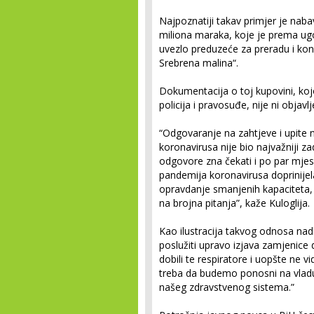
Najpoznatiji takav primjer je naba
miliona maraka, koje je prema ug
uvezlo preduzeće za preradu i kon
Srebrena malina“.
Dokumentacija o toj kupovini, koj
policija i pravosuđe, nije ni objavl
“Odgovaranje na zahtjeve i upite n
koronavirusa nije bio najvažniji za
odgovore zna čekati i po par mjese
pandemija koronavirusa doprinijel
opravdanje smanjenih kapaciteta,
na brojna pitanja”, kaže Kuloglija.
Kao ilustracija takvog odnosa na
poslužiti upravo izjava zamjenice 
dobili te respiratore i uopšte ne 
treba da budemo ponosni na vladu 
našeg zdravstvenog sistema.”