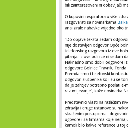
bili zainteresovani ni dobavljači m
O kupovini respiratora u više zdravs
razgovarati sa novinarkama
Balka
analizirale nabavke vrijedne oko t
“Do objave teksta sedam odgovora
nije dostavljen odgovor Opće bol
telefonskog razgovora iz ove boln
pitanja. Iz ove bolnice ni sedam 
Naknadno smo dobili odgovore iz jo
odgovore Bolnice Travnik, Fonda 
Premda smo i telefonski kontaktira
odgovori službenika koji su se tom 
da je zahtjev potrebno poslati e-
razumijevanje”, kaže novinarka Ne
Predstavnici vlasti na različitim n
zdravlja i druge ustanove su nako
skraćenim postupcima i dogovor
ugovore i sa firmama koje nemaju
kamoli bilo kakve reference u toj o