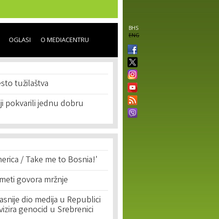
BHS
ENG
OGLASI
O MEDIACENTRU
sto tužilaštva
i pokvarili jednu dobru
erica / Take me to Bosnia!'
 meti govora mržnje
asnije dio medija u Republici
ivizira genocid u Srebrenici