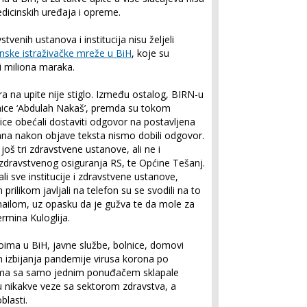
edicinskih uređaja i opreme.
tvenih ustanova i institucija nisu željeli
nske istraživačke mreže u BiH
, koje su
ri miliona maraka.
 na upite nije stiglo. Između ostalog, BIRN-u
nice ‘Abdulah Nakaš’, premda su tokom
ice obećali dostaviti odgovor na postavljena
dana nakon objave teksta nismo dobili odgovor.
š tri zdravstvene ustanove, ali ne i
zdravstvenog osiguranja RS, te Općine Tešanj.
li sve institucije i zdravstvene ustanove,
prilikom javljali na telefon su se svodili na to
mailom, uz opasku da je gužva te da mole za
rmina Kuloglija.
ivoima u BiH, javne službe, bolnice, domovi
n izbijanja pandemije virusa korona po
ima sa samo jednim ponuđačem sklapale
 nikakve veze sa sektorom zdravstva, a
blasti.