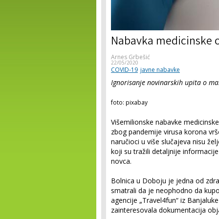
Nabavka medicinske o
Arnes Grbešić
22/05/2020
COVID-19
javne nabavke
Ignorisanje novinarskih upita o m
foto: pixabay
Višemilionske nabavke medicinske
zbog pandemije virusa korona vrš
naručioci u više slučajeva nisu žel
koji su tražili detaljnije informa
novca.
Bolnica u Doboju je jedna od zdra
smatrali da je neophodno da kupovi
agencije „Travel4fun“ iz Banjaluk
zainteresovala dokumentacija obja