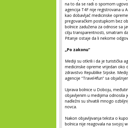
na to da se radi o spornom ugovo
agencija T4F nije registrovana u A
kao dobavljač medicinske opreme
pregovaračkim postupkom bez obj
bolnice zadužena za odnose sa ja
cilju transparentnosti, smatram da
Pitanje ostaje da li nekome odgova
„Po zakonu“
Mediji su otkrili i da je turistička
medicinske opreme vrijedan oko d
zdravstvo Republike Srpske. Medijs
agencije “Travel4fun” sa objašnj
Uprava bolnice u Doboju, međuti
objavljenim u medijima odnosila j
nadležni su shvatili mnogo ozbiljn
novca.
Nakon objavljivanja teksta o kupov
bolnica nije reagovala na svojoj we