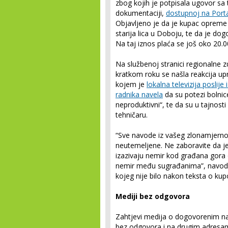
zbog kojih je potpisala ugovor sa
dokumentaciji,
dostupnoj na Porta
Objavljeno je da je kupac opreme
starija lica u Doboju, te da je d
Na taj iznos plaća se još oko 20
Na službenoj stranici regionalne 
kratkom roku se našla reakcija u
kojem je
lokalna televizija poslij
radnika navela
da su potezi bolnice
neproduktivni“, te da su u tajnos
tehničaru.
“Sve navode iz vašeg zlonamjern
neutemeljene. Ne zaboravite da je 
izazivaju nemir kod građana gora o
nemir među sugrađanima”, navodi
kojeg nije bilo nakon teksta o ku
Mediji bez odgovora
Zahtjevi medija o dogovorenim na
bez odgovora i na drugim adresama