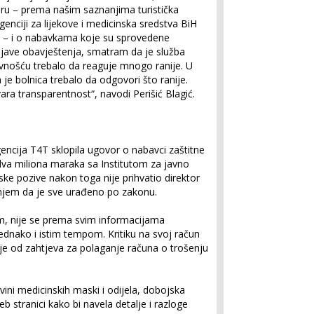
ru – prema našim saznanjima turistička
genciji za lijekove i medicinska sredstva BiH
 – i o nabavkama koje su sprovedene
ave obavještenja, smatram da je služba
vnošću trebalo da reaguje mnogo ranije. U
 je bolnica trebalo da odgovori što ranije.
ra transparentnost“, navodi Perišić Blagić.
 agencija T4T sklopila ugovor o nabavci zaštitne
va miliona maraka sa Institutom za javno
ke pozive nakon toga nije prihvatio direktor
enjem da je sve urađeno po zakonu.
m, nije se prema svim informacijama
ednako i istim tempom. Kritiku na svoj račun
ije od zahtjeva za polaganje računa o trošenju
ini medicinskih maski i odijela, dobojska
b stranici kako bi navela detalje i razloge