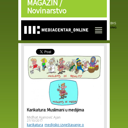
MAGAZIN /
Skip to
main
Novinarstvo
content
BHS
ENG
Karikatura: Muslimani u medijima
Midhat Ajanović Ajan
27/10/2017
karikatura
medijsko izvještavanje o