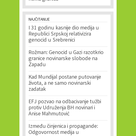
NAJČITANIJE
I 31 godinu kasnije dio medija u
Republici Srpskoj relativizira
genocid u Srebrenici
Rožman: Genocid u Gazi razotkrio
granice novinarske slobode na
Zapadu
Kad Mundijal postane putovanje
života, a ne samo novinarski
zadatak
EFJ pozvao na odbacivanje tužbi
protiv Udruženja BH novinari i
Anise Mahmutović
Između činjenica i propagande:
Odgovornost medija u