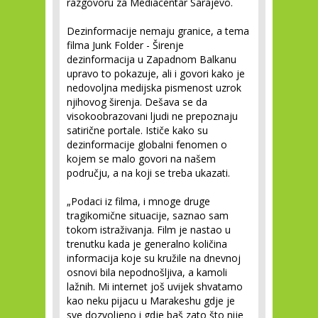
razgovoru za Mediacentar Sarajevo.
Dezinformacije nemaju granice, a tema
filma Junk Folder - Širenje
dezinformacija u Zapadnom Balkanu
upravo to pokazuje, ali i govori kako je
nedovoljna medijska pismenost uzrok
njihovog širenja. Dešava se da
visokoobrazovani ljudi ne prepoznaju
satirične portale. Ističe kako su
dezinformacije globalni fenomen o
kojem se malo govori na našem
području, a na koji se treba ukazati.
„Podaci iz filma, i mnoge druge
tragikomične situacije, saznao sam
tokom istraživanja. Film je nastao u
trenutku kada je generalno količina
informacija koje su kružile na dnevnoj
osnovi bila nepodnošljiva, a kamoli
lažnih. Mi internet još uvijek shvatamo
kao neku pijacu u Marakeshu gdje je
sve dozvoljeno i gdje baš zato što nije