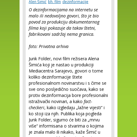
Alen Šimić
bh. film
dezinformacije
O dezinformacijama na internetu se
malo ili nedovoljno govori, što je bio
povod za produkciju dokumentarnog
filma koji pokazuje da takav štetni,
fabrikovani sadržaj nema granica.
foto: Privatna arhiva
Junk Folder, novi film režisera Alena
Šimića koji je nastao u produkciji
Mediacentra Sarajevo, govori o tome
koliko dezinformacije štete
profesionalnom novinarstvu i s čime se
sve ono posljedično suočava, kako se
protiv dezinformacija bore profesionalni
istraživački novinari, a kako
fact-
checkeri
, kako izgledaju „lažne vijesti“ i
ko stoji iza njih. Publika koja pogleda
Junk Folder, sigurno će biti za „mrvu
više“ informisana o stvarima o kojima
je znala malo ili nikako, kaže Šimić u