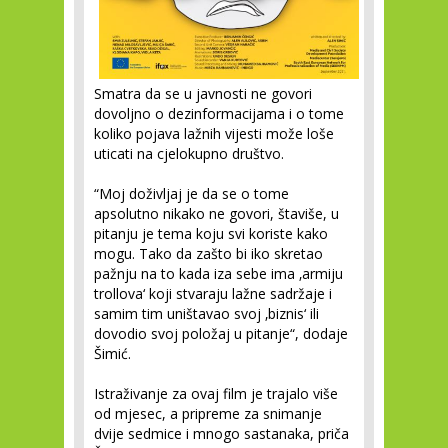
Smatra da se u javnosti ne govori
dovoljno o dezinformacijama i o tome
koliko pojava lažnih vijesti može loše
uticati na cjelokupno društvo.
“Moj doživljaj je da se o tome
apsolutno nikako ne govori, štaviše, u
pitanju je tema koju svi koriste kako
mogu. Tako da zašto bi iko skretao
pažnju na to kada iza sebe ima ‚armiju
trollova‘ koji stvaraju lažne sadržaje i
samim tim uništavao svoj ‚biznis‘ ili
dovodio svoj položaj u pitanje“, dodaje
Šimić.
Istraživanje za ovaj film je trajalo više
od mjesec, a pripreme za snimanje
dvije sedmice i mnogo sastanaka, priča