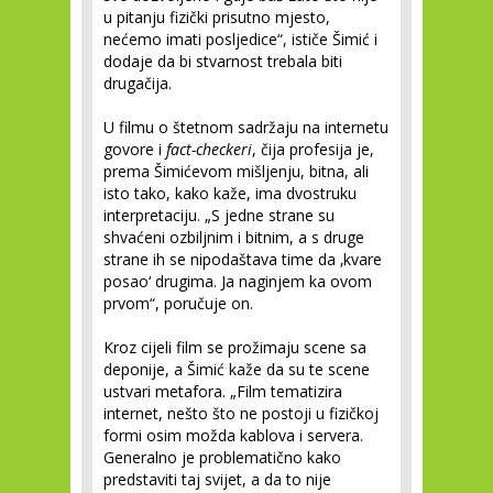
u pitanju fizički prisutno mjesto,
nećemo imati posljedice“, ističe Šimić i
dodaje da bi stvarnost trebala biti
drugačija.
U filmu o štetnom sadržaju na internetu
govore i
fact-checkeri
, čija profesija je,
prema Šimićevom mišljenju, bitna, ali
isto tako, kako kaže, ima dvostruku
interpretaciju. „S jedne strane su
shvaćeni ozbiljnim i bitnim, a s druge
strane ih se nipodaštava time da ‚kvare
posao‘ drugima. Ja naginjem ka ovom
prvom“, poručuje on.
Kroz cijeli film se prožimaju scene sa
deponije, a Šimić kaže da su te scene
ustvari metafora. „Film tematizira
internet, nešto što ne postoji u fizičkoj
formi osim možda kablova i servera.
Generalno je problematično kako
predstaviti taj svijet, a da to nije