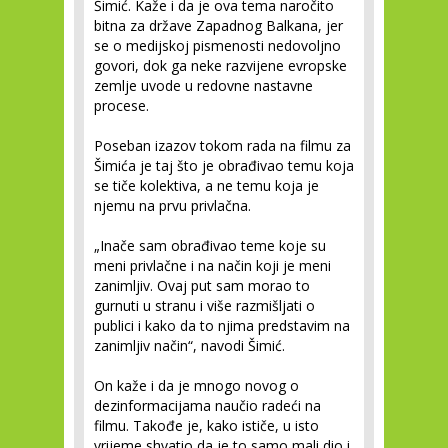
Šimić. Kaže i da je ova tema naročito
bitna za države Zapadnog Balkana, jer
se o medijskoj pismenosti nedovoljno
govori, dok ga neke razvijene evropske
zemlje uvode u redovne nastavne
procese.
Poseban izazov tokom rada na filmu za
Šimića je taj što je obrađivao temu koja
se tiče kolektiva, a ne temu koja je
njemu na prvu privlačna.
„Inače sam obrađivao teme koje su
meni privlačne i na način koji je meni
zanimljiv. Ovaj put sam morao to
gurnuti u stranu i više razmišljati o
publici i kako da to njima predstavim na
zanimljiv način“, navodi Šimić.
On kaže i da je mnogo novog o
dezinformacijama naučio radeći na
filmu. Takođe je, kako ističe, u isto
vrijeme shvatio da je to samo mali dio i