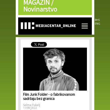
MAGAZIN /
Skip to
main
Novinarstvo
content
BHS
ENG
Film Junk Folder - o fabrikovanom
sadržaju bez granica
Selma Fukelj
11/08/2022