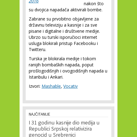
2016
nakon što
su dvojica napadača aktivirali bombe.
Zabrane su prvobitno objavljene za
državnu televiziju a kasnije i za sve
pisane i digitalne i društvene medije.
Ubrzo su turski isporučioci internet
usluga blokirali pristup Facebooku i
Twitteru.
Turska je blokirala medije i tokom
ranijih bombaških napada, poput
prošlogodišnjih i ovogodišnjih napada u
Istanbulu i Ankari.
Izvori:
Mashable
,
Vocativ
NAJČITANIJE
I 31 godinu kasnije dio medija u
Republici Srpskoj relativizira
genocid u Srebrenici