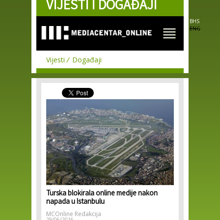
VIJESTI I DOGAĐAJI
Skip to
main
content
BHS
ENG
Vijesti
Događaji
Turska blokirala online medije nakon
napada u Istanbulu
MCOnline Redakcija
29/06/2016