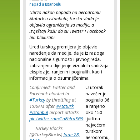
napad u Istanbulu
Ubrzo nakon napada na aerodromu
Ataturk u Istanbulu, turska vlada je
objavila ograničenja za medije, a
izvještaji kažu da su Twitter i Facebook
bili blokirani.
Ured turskog premijera je objavio
naređenje da medije, da je iz razloga
nacionalne sigurnosti i javnog reda,
zabranjeno dijeljenje vizualnih sadržaja
eksplozije, ranjenih i poginulih, kao i
informacija o osumnjičenima.
Confirmed: Twitter and
U utorak
Facebook blocked in
navečer je
#Turkey
by throttling at
poginulo 36
1:06AM after
#Ataturk
a ranjeno
#Istanbul
airport attacks
oko 150
pic.twitter.com/LoEblca3G9
ljudi na
najvećem
— Turkey Blocks
turskom
(@TurkeyBlocks)
June 28,
aerodromu,