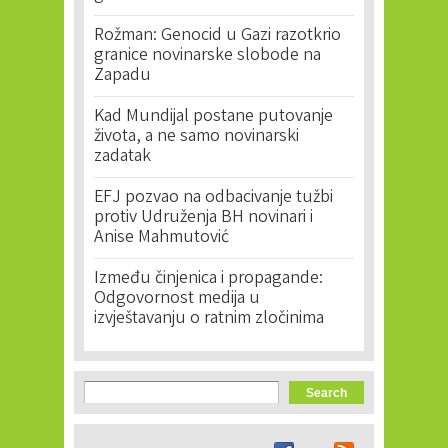
Rožman: Genocid u Gazi razotkrio
granice novinarske slobode na
Zapadu
Kad Mundijal postane putovanje
života, a ne samo novinarski
zadatak
EFJ pozvao na odbacivanje tužbi
protiv Udruženja BH novinari i
Anise Mahmutović
Između činjenica i propagande:
Odgovornost medija u
izvještavanju o ratnim zločinima
Search form
Search