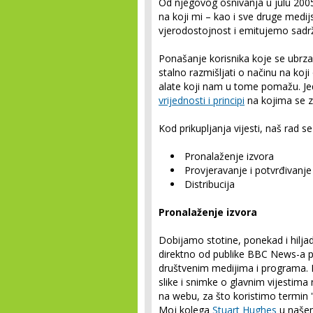
Od njegovog osnivanja u julu 200
na koji mi – kao i sve druge medi
vjerodostojnost i emitujemo sadrža
Ponašanje korisnika koje se ubrzan
stalno razmišljati o načinu na koji 
alate koji nam u tome pomažu. Jed
vrijednosti i principi
na kojima se za
Kod prikupljanja vijesti, naš rad se
Pronalaženje izvora
Provjeravanje i potvrđivanj
Distribucija
Pronalaženje izvora
Dobijamo stotine, ponekad i hilja
direktno od publike BBC News-a p
društvenim medijima i programa. P
slike i snimke o glavnim vijestima
na webu, za što koristimo termin 'p
Moj kolega
Stuart Hughes
u našem