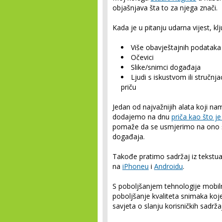
objašnjava šta to za njega znači.
Kada je u pitanju udarna vijest, kl
Više obavještajnih podataka
Očevici
Slike/snimci događaja
Ljudi s iskustvom ili struč
priču
Jedan od najvažnijih alata koji na
dodajemo na dnu
priča kao što j
pomaže da se usmjerimo na ono što 
događaja.
Takođe pratimo sadržaj iz tekstu
na
iPhoneu
i
Androidu
.
S poboljšanjem tehnologije mobilne
poboljšanje kvaliteta snimaka koje
savjeta o slanju korisničkih sadr