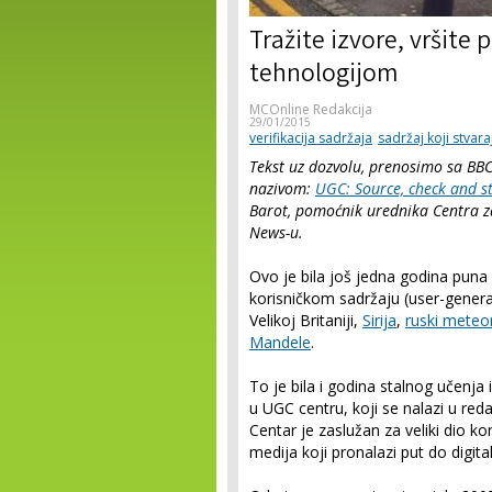
Tražite izvore, vršite p
tehnologijom
MCOnline Redakcija
29/01/2015
verifikacija sadržaja
sadržaj koji stvara
Tekst uz dozvolu, prenosimo sa BBC-
nazivom:
UGC: Source, check and st
Barot, pomoćnik urednika Centra za
News-u.
Ovo je bila još jedna godina puna
korisničkom sadržaju (user-gener
Velikoj Britaniji,
Sirija
,
ruski meteo
Mandele
.
To je bila i godina stalnog učenj
u UGC centru, koji se nalazi u re
Centar je zaslužan za veliki dio ko
medija koji pronalazi put do digit