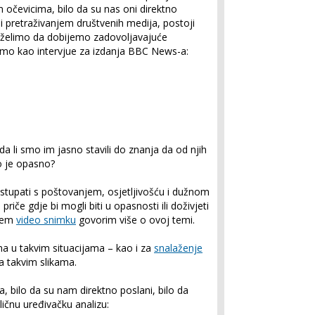
očevicima, bilo da su nas oni direktno
li pretraživanjem društvenih medija, postoji
e želimo da dobijemo zadovoljavajuće
imo kao intervjue za izdanja BBC News-a:
i da li smo im jasno stavili do znanja da od njih
to je opasno?
stupati s poštovanjem, osjetljivošću i dužnom
riče gdje bi mogli biti u opasnosti ili doživjeti
ećem
video snimku
govorim više o ovoj temi.
ma u takvim situacijama – kao i za
snalaženje
a takvim slikama.
, bilo da su nam direktno poslani, bilo da
ičnu uređivačku analizu: