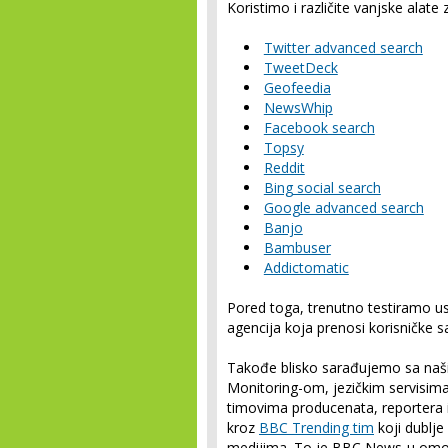
Koristimo i različite vanjske alate
Twitter advanced search
TweetDeck
Geofeedia
NewsWhip
Facebook search
Topsy
Reddit
Bing social search
Google advanced search
Banjo
Bambuser
Addictomatic
Pored toga, trenutno testiramo u
agencija koja prenosi korisničke s
Takođe blisko sarađujemo sa naši
Monitoring-om, jezičkim servisim
timovima producenata, reportera i
kroz
BBC Trending tim
koji dublje
medijima. To je BBC News-u omogući