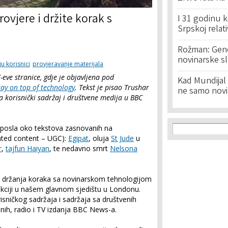
rovjere i držite korak s
I 31 godinu k
Srpskoj relat
Rožman: Geno
novinarske s
ju korisnici
provjeravanje materijala
eve stranice, gdje je objavljena pod
Kad Mundijal 
ay on top of technology
. Tekst je pisao Trushar
ne samo novi
 korisnički sadržaj i društvene medija u BBC
Search f
Search
 posla oko tekstova zasnovanih na
ated content – UGC):
Egipat
, oluja
St Jude
u
r
,
tajfun Haiyan
, te nedavno smrt
Nelsona
a i držanja koraka sa novinarskom tehnologijom
dakciji u našem glavnom sjedištu u Londonu.
risničkog sadržaja i sadržaja sa društvenih
alnih, radio i TV izdanja BBC News-a.