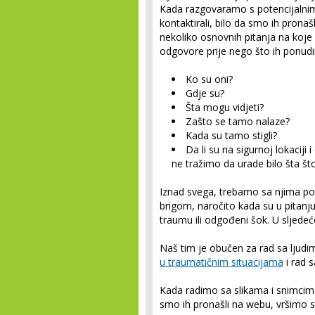
Kada razgovaramo s potencijalnim 
kontaktirali, bilo da smo ih pronaš
nekoliko osnovnih pitanja na koj
odgovore prije nego što ih ponud
Ko su oni?
Gdje su?
Šta mogu vidjeti?
Zašto se tamo nalaze?
Kada su tamo stigli?
Da li su na sigurnoj lokaciji 
ne tražimo da urade bilo šta š
Iznad svega, trebamo sa njima po
brigom, naročito kada su u pitanju p
traumu ili odgođeni šok. U sljed
Naš tim je obučen za rad sa ljudi
u traumatičnim situacijama
i rad s
Kada radimo sa slikama i snimcima
smo ih pronašli na webu, vršimo sl