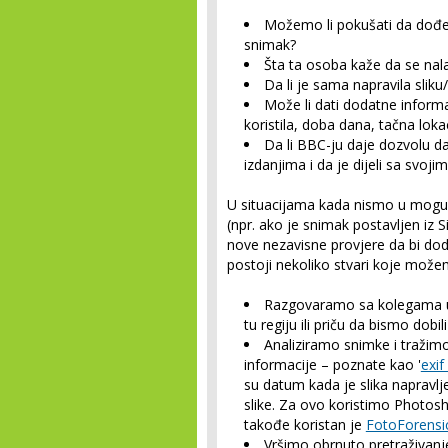
Možemo li pokušati da dođe
snimak?
Šta ta osoba kaže da se nal
Da li je sama napravila slik
Može li dati dodatne inform
koristila, doba dana, tačna loka
Da li BBC-ju daje dozvolu da
izdanjima i da je dijeli sa svoj
U situacijama kada nismo u moguć
(npr. ako je snimak postavljen iz S
nove nezavisne provjere da bi doda
postoji nekoliko stvari koje možem
Razgovaramo sa kolegama u g
tu regiju ili priču da bismo do
Analiziramo snimke i tražimo
informacije – poznate kao '
exif
su datum kada je slika napravlje
slike. Za ovo koristimo Photosho
takođe koristan je
FotoForensi
Vršimo obrnuto pretraživanje 