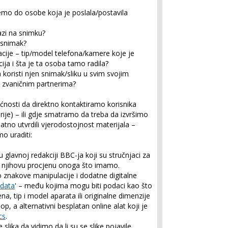
mo do osobe koja je poslala/postavila
azi na snimku?
u/snimak?
acije – tip/model telefona/kamere koje je
cija i šta je ta osoba tamo radila?
 koristi njen snimak/sliku u svim svojim
im zvaničnim partnerima?
nosti da direktno kontaktiramo korisnika
irije) – ili gdje smatramo da treba da izvršimo
tno utvrdili vjerodostojnost materijala –
o uraditi:
lavnoj redakciji BBC-ja koji su stručnjaci za
bili njihovu procjenu onoga što imamo.
 znakove manipulacije i dodatne digitalne
 data
' – među kojima mogu biti podaci kao što
na, tip i model aparata ili originalne dimenzije
p, a alternativni besplatan online alat koji je
cs
.
slika da vidimo da li su se slike pojavile