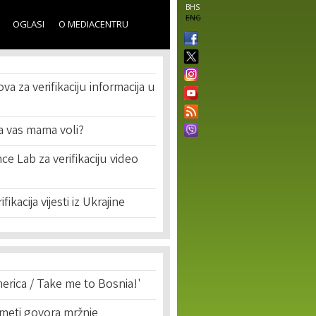
BHS
ENG
OGLASI
O MEDIACENTRU
va za verifikaciju informacija u
a vas mama voli?
ce Lab za verifikaciju video
ikacija vijesti iz Ukrajine
erica / Take me to Bosnia!'
 meti govora mržnje