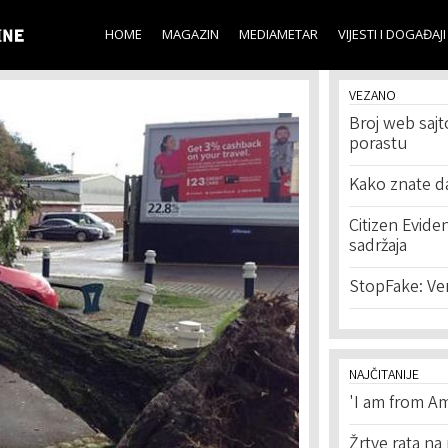
Skip to
main
HOME
MAGAZIN
MEDIAMETAR
VIJESTI I DOGAĐAJI
content
VEZANO
Broj web sajto
porastu
Kako znate d
Citizen Eviden
sadržaja
StopFake: Verif
NAJČITANIJE
'I am from Am
Žrtve rata na