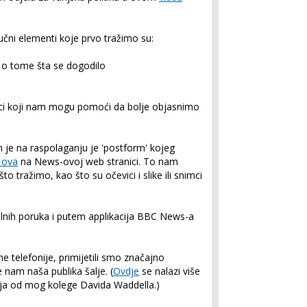
jučni elementi koje prvo tražimo su:
 o tome šta se dogodilo
njaci koji nam mogu pomoći da bolje objasnimo
m je na raspolaganju je 'postform' kojeg
e ova
na News-ovoj web stranici. To nam
tražimo, kao što su očevici i slike ili snimci
alnih poruka i putem applikacija BBC News-a
 telefonije, primijetili smo značajno
 nam naša publika šalje. (
Ovdje
se nalazi više
žaja od mog kolege Davida Waddella.)