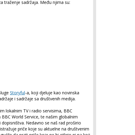
 za traženje sadržaja. Među njima su:
sluge
Storyful
-a, koji djeluje kao novinska
adržaje i sadržaje sa društvenih medija.
m lokalnim TV i radio servisima, BBC
a BBC World Service, te našim globalnim
 dopisništva. Nedavno se naš rad proširio
 istražuje priče koje su aktuelne na društvenim
lo da prati priče koje ne bi otkrio ni na koji