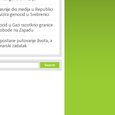
asnije dio medija u Republici
ivizira genocid u Srebrenici
cid u Gazi razotkrio granice
lobode na Zapadu
postane putovanje života, a
narski zadatak
orm