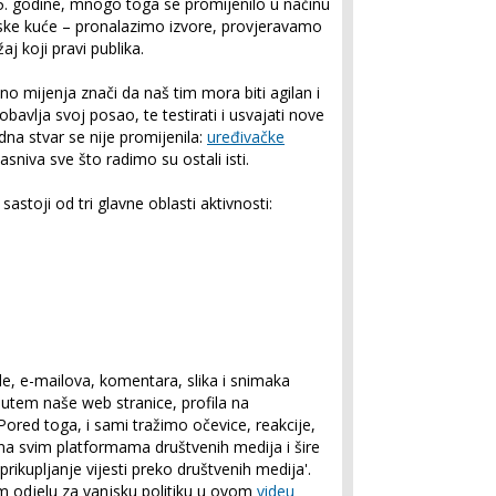
5. godine, mnogo toga se promijenilo u načinu
jske kuće – pronalazimo izvore, provjeravamo
j koji pravi publika.
o mijenja znači da naš tim mora biti agilan i
obavlja svoj posao, te testirati i usvajati nove
na stvar se nije promijenila:
uređivačke
sniva sve što radimo su ostali isti.
 sastoji od tri glavne oblasti aktivnosti:
e
de, e-mailova, komentara, slika i snimaka
utem naše web stranice, profila na
ored toga, i sami tražimo očevice, reakcije,
 na svim platformama društvenih medija i šire
rikupljanje vijesti preko društvenih medija'.
 odjelu za vanjsku politiku u ovom
videu