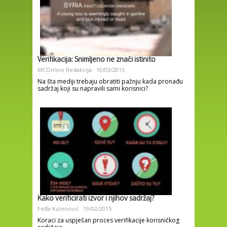
Verifikacija: Snimljeno ne znači istinito
MCOnline Redakcija
10/03/2015
Na šta mediji trebaju obratiti pažnju kada pronađu
sadržaj koji su napravili sami korisnici?
Kako verificirati izvor i njihov sadržaj?
Feđa Kulenović
19/02/2015
Koraci za uspješan proces verifikacije korisničkog