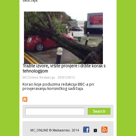
sadržaja.
Tražite izvore, vršite provjere i držite korak s
tehnologijom
MCOnline Redakcija
29/01/2015
Koraci koje poduzima redakcija BBC-a pri
provjeravanju korisničkog sadržaja.
Search form
Search
MC_ONLINE © Mediacentar, 2014