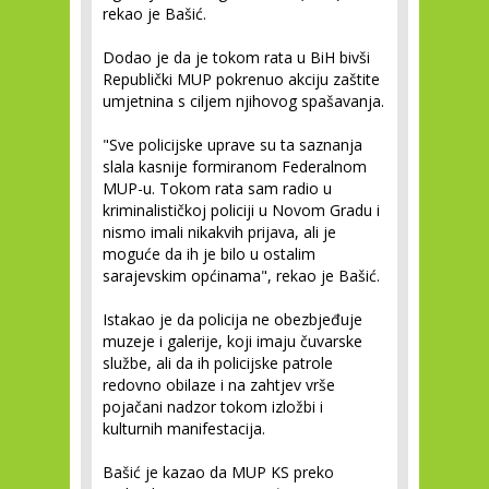
rekao je Bašić.
Dodao je da je tokom rata u BiH bivši
Republički MUP pokrenuo akciju zaštite
umjetnina s ciljem njihovog spašavanja.
"Sve policijske uprave su ta saznanja
slala kasnije formiranom Federalnom
MUP-u. Tokom rata sam radio u
kriminalističkoj policiji u Novom Gradu i
nismo imali nikakvih prijava, ali je
moguće da ih je bilo u ostalim
sarajevskim općinama", rekao je Bašić.
Istakao je da policija ne obezbjeđuje
muzeje i galerije, koji imaju čuvarske
službe, ali da ih policijske patrole
redovno obilaze i na zahtjev vrše
pojačani nadzor tokom izložbi i
kulturnih manifestacija.
Bašić je kazao da MUP KS preko