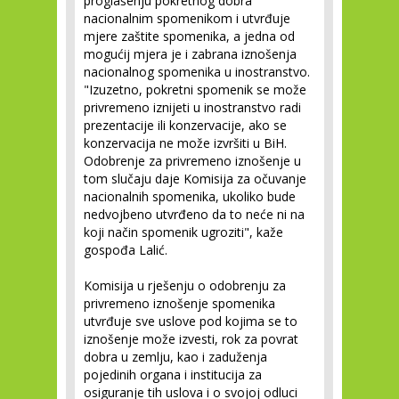
proglašenju pokretnog dobra
nacionalnim spomenikom i utvrđuje
mjere zaštite spomenika, a jedna od
mogućij mjera je i zabrana iznošenja
nacionalnog spomenika u inostranstvo.
"Izuzetno, pokretni spomenik se može
privremeno iznijeti u inostranstvo radi
prezentacije ili konzervacije, ako se
konzervacija ne može izvršiti u BiH.
Odobrenje za privremeno iznošenje u
tom slučaju daje Komisija za očuvanje
nacionalnih spomenika, ukoliko bude
nedvojbeno utvrđeno da to neće ni na
koji način spomenik ugroziti", kaže
gospođa Lalić.
Komisija u rješenju o odobrenju za
privremeno iznošenje spomenika
utvrđuje sve uslove pod kojima se to
iznošenje može izvesti, rok za povrat
dobra u zemlju, kao i zaduženja
pojedinih organa i institucija za
osiguranje tih uslova i o svojoj odluci