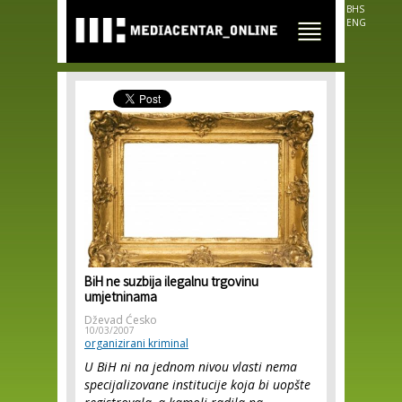
Skip to
BHS
main
ENG
content
BiH ne suzbija ilegalnu trgovinu
umjetninama
Dževad Ćesko
10/03/2007
organizirani kriminal
U BiH ni na jednom nivou vlasti nema
specijalizovane institucije koja bi uopšte