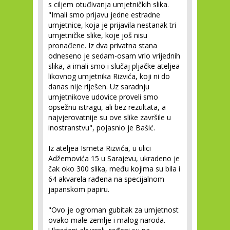
s ciljem otuđivanja umjetničkih slika.
"Imali smo prijavu jedne estradne
umjetnice, koja je prijavila nestanak tri
umjetničke slike, koje još nisu
pronađene. Iz dva privatna stana
odneseno je sedam-osam vrlo vrijednih
slika, a imali smo i slučaj pljačke ateljea
likovnog umjetnika Rizvića, koji ni do
danas nije riješen. Uz saradnju
umjetnikove udovice proveli smo
opsežnu istragu, ali bez rezultata, a
najvjerovatnije su ove slike završile u
inostranstvu", pojasnio je Bašić.
Iz ateljea Ismeta Rizvića, u ulici
Adžemovića 15 u Sarajevu, ukradeno je
čak oko 300 slika, među kojima su bila i
64 akvarela rađena na specijalnom
japanskom papiru.
"Ovo je ogroman gubitak za umjetnost
ovako male zemlje i malog naroda.