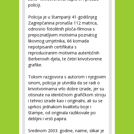
policiji.
Policija je u štampariji 41-godišnjeg
Zagrepčanina pronašla 112 matrica,
odnosno fotolitnih ploča-filmova s
prepoznatljivim motivima poznatog
likovnog umjetnika, 66 komada
nepotpisanih certifikata s
reproduciranim motivima autentičnih
Berberovih djela, te četiri krivotvorene
grafike.
Tokom razgovora s autorom i njegovim
sinom, policija je utvrdila da se radi o
krivotvorinama vrlo dobre izrade, jer su
otisnute na identičnom grafičkom stroju
i tehnici izrade kao i originalni, ali su se
uprkos jednakom kvalitetu boje i
štampe, od originala razlikovale po
debljini i vrsti papira.
Sredinom 2003. godine, naime, slikar je