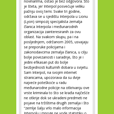
novinarima, ostao je bez odgovora. Što
je šteta, jer Interpol posvećuje veliku
pažnju ovoj temi. Svake tri godine,
održava se u sjedištu Interpola u Lionu
(Lyon) simpozij specijalista zemalja
članica Interpola i međunarodnih
organizacija zainteresiranih za ovu
oblast. Na svakom skupu, pa i na
posljednjem, održanom 2005, usvajaju
se preporuke policijama i
zakonodavcima zemalja članica, u cilju
bolje povezanosti i saradnje, što je i
jedini efikasan put do bolje
bezbjednosti kulturnih dobara u svijetu.
Sam Interpol, na svojim internet
stranicama, upozorava da su dvije
najveće poteškoće u radu
međunarodne policije na otkrivanju ove
vrste kriminala to što se krađa najčešće
ne otkrije dok se ukradeni predmeti ne
pojave na tržištima drugih zemalja i što
“zemlje šalju vrlo malo informacija
Interpolu i mnoge ne vode statistiku o