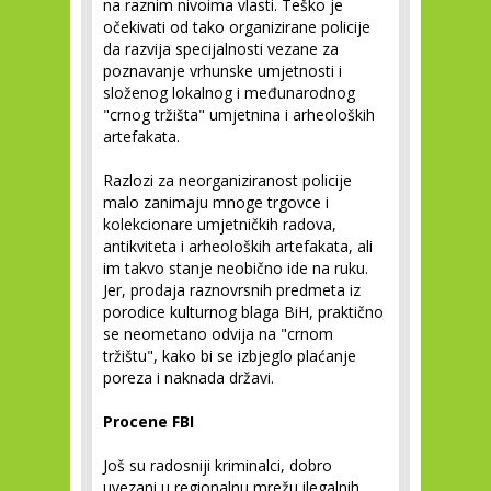
na raznim nivoima vlasti. Teško je
očekivati od tako organizirane policije
da razvija specijalnosti vezane za
poznavanje vrhunske umjetnosti i
složenog lokalnog i međunarodnog
"crnog tržišta" umjetnina i arheoloških
artefakata.
Razlozi za neorganiziranost policije
malo zanimaju mnoge trgovce i
kolekcionare umjetničkih radova,
antikviteta i arheoloških artefakata, ali
im takvo stanje neobično ide na ruku.
Jer, prodaja raznovrsnih predmeta iz
porodice kulturnog blaga BiH, praktično
se neometano odvija na "crnom
tržištu", kako bi se izbjeglo plaćanje
poreza i naknada državi.
Procene FBI
Još su radosniji kriminalci, dobro
uvezani u regionalnu mrežu ilegalnih