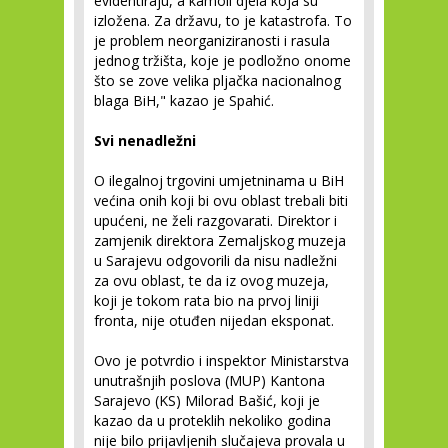
evidentiraju, a kamoli djela koja su
izložena. Za državu, to je katastrofa. To
je problem neorganiziranosti i rasula
jednog tržišta, koje je podložno onome
što se zove velika pljačka nacionalnog
blaga BiH," kazao je Spahić.
Svi nenadležni
O ilegalnoj trgovini umjetninama u BiH
većina onih koji bi ovu oblast trebali biti
upućeni, ne želi razgovarati. Direktor i
zamjenik direktora Zemaljskog muzeja
u Sarajevu odgovorili da nisu nadležni
za ovu oblast, te da iz ovog muzeja,
koji je tokom rata bio na prvoj liniji
fronta, nije otuđen nijedan eksponat.
Ovo je potvrdio i inspektor Ministarstva
unutrašnjih poslova (MUP) Kantona
Sarajevo (KS) Milorad Bašić, koji je
kazao da u proteklih nekoliko godina
nije bilo prijavljenih slučajeva provala u