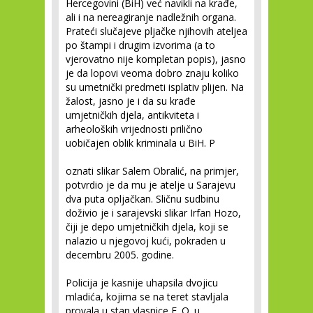
Hercegovini (BiH) već navikli na krađe,
ali i na nereagiranje nadležnih organa.
Prateći slučajeve pljačke njihovih ateljea
po štampi i drugim izvorima (a to
vjerovatno nije kompletan popis), jasno
je da lopovi veoma dobro znaju koliko
su umetnički predmeti isplativ plijen. Na
žalost, jasno je i da su krađe
umjetničkih djela, antikviteta i
arheoloških vrijednosti prilično
uobičajen oblik kriminala u BiH. P
oznati slikar Salem Obralić, na primjer,
potvrdio je da mu je atelje u Sarajevu
dva puta opljačkan. Sličnu sudbinu
doživio je i sarajevski slikar Irfan Hozo,
čiji je depo umjetničkih djela, koji se
nalazio u njegovoj kući, pokraden u
decembru 2005. godine.
Policija je kasnije uhapsila dvojicu
mladića, kojima se na teret stavljala
provala u stan vlasnice F. O. u