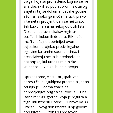
traga, koja su pronađena, kojima se ne
zna vlasnik ili su pod sporom iz čitavog
svijeta i taj se dokument svake godine
ažurira i svako ga može naručiti preko
interneta i provjeriti da li se nešto što
želi kupiti nalazi na nekoj od ovih lista.
Dok ne napravi nekakav registar
otuđenih kulturnih dobara, BiH neće
moći značajno doprinijeti ovom
svjetskom projektu protiv ilegalne
trgovine kulturnim spomenicima, ili
pronalaženju nestalih predmeta od
historijske, kulturne i umjetničke
vrijednosti. Bilo kojih, pa ni svojih.
Uprkos tome, vlasti BiH, ipak, znaju
adresu četiri izgubljena predmeta. Jedan
od njih je i veoma značajna i
neprocjenjiva originalna Povelja Kulina
Bana iz 1189. godine, koja je regulirala
trgovinu između Bosne i Dubrovnika. O
vraćanju ovog dokumenta ili njegovom
posuđivanju, u toku su pregovori