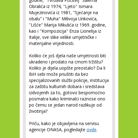
godine, "Tvrđava Počitelj" Salema
Obralića iz 1974, "Ljeto" Ismara
Mujezinovića iz 1981, "Sjećanje na
obalu" i "Muha" Milivoja Unkovića,
"Lišće" Marija Mikulića iz 1969. godine,
kao i "Kompozicija" Enza Lionelija iz
Italije, sve slike velike umjetničke i
materijalne vrijednosti.
Koliko će još djela naše umjetnosti biti
ukradeno i prodato na crnom tržištu?
Koliko je dijela uopšte preostalo? Da li
BiH sebi može priuštiti da bez
specijalizovanih službi policije, institucija
za zaštitu kulturnih dobara i sredstava
izdvojenih za to, gotovo bespomoćno
posmatra kako kriminalci raznose ono
po čemu se jedan narod razlikuje od
životinja?
Priču, kako je objavljena na servisu
agencije ONASA, pogledajte
ovde
.