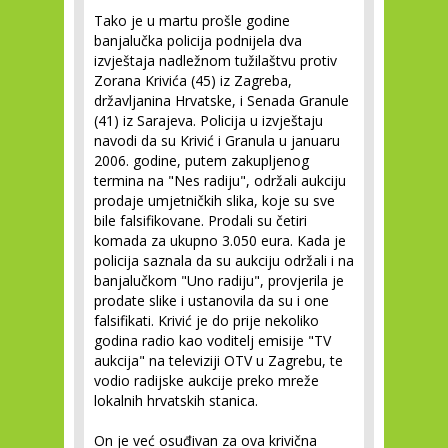
Tako je u martu prošle godine
banjalučka policija podnijela dva
izvještaja nadležnom tužilaštvu protiv
Zorana Krivića (45) iz Zagreba,
državljanina Hrvatske, i Senada Granule
(41) iz Sarajeva. Policija u izvještaju
navodi da su Krivić i Granula u januaru
2006. godine, putem zakupljenog
termina na "Nes radiju", održali aukciju
prodaje umjetničkih slika, koje su sve
bile falsifikovane. Prodali su četiri
komada za ukupno 3.050 eura. Kada je
policija saznala da su aukciju održali i na
banjalučkom "Uno radiju", provjerila je
prodate slike i ustanovila da su i one
falsifikati. Krivić je do prije nekoliko
godina radio kao voditelj emisije "TV
aukcija" na televiziji OTV u Zagrebu, te
vodio radijske aukcije preko mreže
lokalnih hrvatskih stanica.
On je već osuđivan za ova krivična