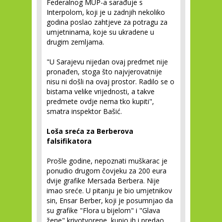
Federalnog MUP-a sarađuje s
Interpolom, koji je u zadnjih nekoliko
godina poslao zahtjeve za potragu za
umjetninama, koje su ukradene u
drugim zemljama.
"U Sarajevu nijedan ovaj predmet nije
pronađen, stoga što najvjerovatnije
nisu ni došli na ovaj prostor. Radilo se o
bistama velike vrijednosti, a takve
predmete ovdje nema tko kupiti",
smatra inspektor Bašić.
Loša sreća za Berberova
falsifikatora
Prošle godine, nepoznati muškarac je
ponudio drugom čovjeku za 200 eura
dvije grafike Mersada Berbera. Nije
imao sreće. U pitanju je bio umjetnikov
sin, Ensar Berber, koji je posumnjao da
su grafike "Flora u bijelom" i "Glava
žene" krivotvorene, kupio ih i predao