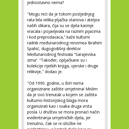
jednostavno nema?
"Mogu reći da je tokom posljednjeg
rata bila velika pljačka stanova i ateljea
naših slikara, čija su se djela kasnije
vraćala i pojavljivala na raznim pijacima
i kod preprodavaca,” kaže kulturni
radnik međunarodnog renomea Ibrahim
Spahić, dugogodišnji direktor
Međunarodnog festivala “Sarajevska
zima”. “Također, opljačkane su i
kolekcije rijetkih knjiga, vjerske i druge
relikvije," dodao je.
"Od 1990. godine, u BiH nema
organizirane zaštite umjetnina! Mislim
da je ovo trenutak u kojem se zaštita
kulturno-historijskog blaga mora
organizirati kao i svaka druga vrsta
posla. U društvu se mora pronaći način
evidentiranja umjetničkih djela, jer
trenutno, čak se ni izložbe ne