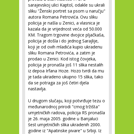
sarajevskoj ulici Kaptol, odakle su ukrali
sliku "Ženski portret sa psom u naručju"
autora Romana Petrovića. Ovu sliku
policija je našla u Zenici, a vlasnica je
kazala da je vrijednost veća od 50.000
KM. Tragom trgovine dvojice pljačkaša,
policija je došla i do jednog Sarajlije,
koji je od ovih mladića kupio ukradenu
sliku Romana Petrovića, a zatim je
prodao u Zenici. Kod istog čovjeka,
policija je pronašla još 11 slika nestalih
iz depoa Irfana Hoze. Hozo tvrdi da mu
je tada ukradeno ukupno 15 slika, tako
da se potraga za još četiri djela
nastavlja.
U drugom slučaju, koji potvrđuje tezu o
međunarodnoj prirodi "crnog tržišta"
umjetničkih radova, policija RS pronašla
je 26. maja 2005. godine u Banjaluci
šest umjetničkih slika ukradenih 2000.
godine iz "Apatinske pivare" u Srbiji. Iz