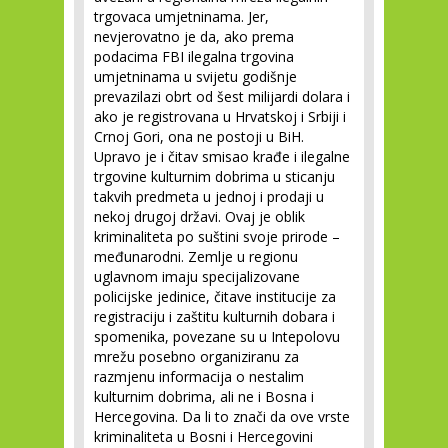
trgovaca umjetninama. Jer,
nevjerovatno je da, ako prema
podacima FBI ilegalna trgovina
umjetninama u svijetu godišnje
prevazilazi obrt od šest milijardi dolara i
ako je registrovana u Hrvatskoj i Srbiji i
Crnoj Gori, ona ne postoji u BiH.
Upravo je i čitav smisao krađe i ilegalne
trgovine kulturnim dobrima u sticanju
takvih predmeta u jednoj i prodaji u
nekoj drugoj državi. Ovaj je oblik
kriminaliteta po suštini svoje prirode –
međunarodni. Zemlje u regionu
uglavnom imaju specijalizovane
policijske jedinice, čitave institucije za
registraciju i zaštitu kulturnih dobara i
spomenika, povezane su u Intepolovu
mrežu posebno organiziranu za
razmjenu informacija o nestalim
kulturnim dobrima, ali ne i Bosna i
Hercegovina. Da li to znači da ove vrste
kriminaliteta u Bosni i Hercegovini