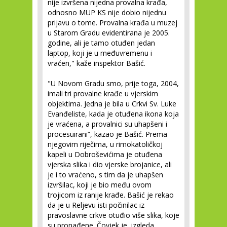
nije izvršena nijedna provalna krađa,
odnosno MUP KS nije dobio nijednu
prijavu o tome. Provalna krađa u muzej
u Starom Gradu evidentirana je 2005.
godine, ali je tamo otuđen jedan
laptop, koji je u međuvremenu i
vraćen," kaže inspektor Bašić.
"U Novom Gradu smo, prije toga, 2004,
imali tri provalne krađe u vjerskim
objektima. Jedna je bila u Crkvi Sv. Luke
Evanđeliste, kada je otuđena ikona koja
je vraćena, a provalnici su uhapšeni i
procesuirani“, kazao je Bašić. Prema
njegovim riječima, u rimokatoličkoj
kapeli u Dobroševićima je otuđena
vjerska slika i dio vjerske brojanice, ali
je i to vraćeno, s tim da je uhapšen
izvršilac, koji je bio među ovom
trojicom iz ranije krađe. Bašić je rekao
da je u Reljevu isti počinilac iz
pravoslavne crkve otuđio više slika, koje
su pronađene. Čovjek je, izgleda,