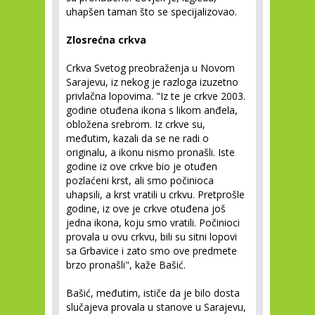
uhapšen taman što se specijalizovao.
Zlosrećna crkva
Crkva Svetog preobraženja u Novom
Sarajevu, iz nekog je razloga izuzetno
privlačna lopovima. "Iz te je crkve 2003.
godine otuđena ikona s likom anđela,
obložena srebrom. Iz crkve su,
međutim, kazali da se ne radi o
originalu, a ikonu nismo pronašli. Iste
godine iz ove crkve bio je otuđen
pozlaćeni krst, ali smo počinioca
uhapsili, a krst vratili u crkvu. Pretprošle
godine, iz ove je crkve otuđena još
jedna ikona, koju smo vratili. Počinioci
provala u ovu crkvu, bili su sitni lopovi
sa Grbavice i zato smo ove predmete
brzo pronašli", kaže Bašić.
Bašić, međutim, ističe da je bilo dosta
slučajeva provala u stanove u Sarajevu,