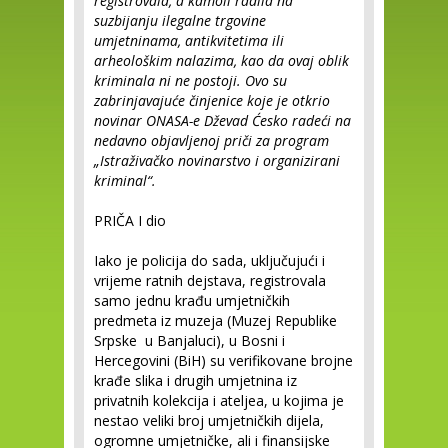
registrovala, a kamoli radila na
suzbijanju ilegalne trgovine
umjetninama, antikvitetima ili
arheološkim nalazima, kao da ovaj oblik
kriminala ni ne postoji. Ovo su
zabrinjavajuće činjenice koje je otkrio
novinar ONASA-e Dževad Ćesko radeći na
nedavno objavljenoj priči za program
„Istraživačko novinarstvo i organizirani
kriminal“.
PRIČA I dio
Iako je policija do sada, uključujući i
vrijeme ratnih dejstava, registrovala
samo jednu krađu umjetničkih
predmeta iz muzeja (Muzej Republike
Srpske u Banjaluci), u Bosni i
Hercegovini (BiH) su verifikovane brojne
krađe slika i drugih umjetnina iz
privatnih kolekcija i ateljea, u kojima je
nestao veliki broj umjetničkih dijela,
ogromne umjetničke, ali i finansijske