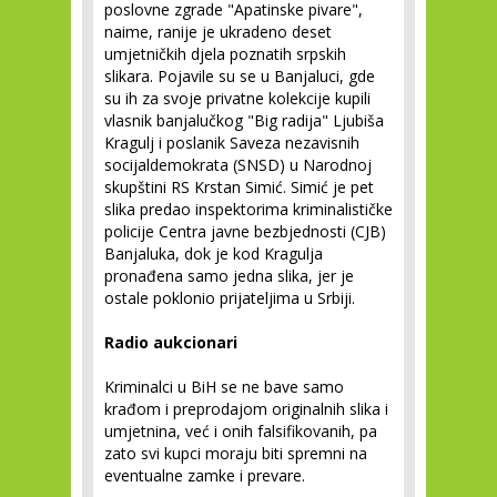
poslovne zgrade "Apatinske pivare",
naime, ranije je ukradeno deset
umjetničkih djela poznatih srpskih
slikara. Pojavile su se u Banjaluci, gde
su ih za svoje privatne kolekcije kupili
vlasnik banjalučkog "Big radija" Ljubiša
Kragulj i poslanik Saveza nezavisnih
socijaldemokrata (SNSD) u Narodnoj
skupštini RS Krstan Simić. Simić je pet
slika predao inspektorima kriminalističke
policije Centra javne bezbjednosti (CJB)
Banjaluka, dok je kod Kragulja
pronađena samo jedna slika, jer je
ostale poklonio prijateljima u Srbiji.
Radio aukcionari
Kriminalci u BiH se ne bave samo
krađom i preprodajom originalnih slika i
umjetnina, već i onih falsifikovanih, pa
zato svi kupci moraju biti spremni na
eventualne zamke i prevare.