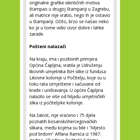
originalne grafike identičnih motiva
štampao u drugoj štampariji u Zagrebu,
ali matrice nije vratio, nego ih je ostavio
u štampariji. Očito, brzo se našao neko
ko je u tome vidio izvor dobre i lahke
zarade.
Pošteni nalazači
Na kraju, ima i pozitivnih primjera.
Općina Čapljina, vratila je Udruženju
likovnih umjetnika BiH slike iz fundusa
Likovne kolonije u Počitelju, koje su u
toku rata izmještene i sačuvane od
krađe i uništavanja. U općini Čapljina
nalazilo se više od hiljadu umjetničkih
slika iz počiteljske kolonije.
Na žalost, nije vraćeno i 75 djela
poznatih bosanskohercegovačkih
slikara, među kojima su bile i "Mjesto
pod brdom" Affana Ramića iz 1987.