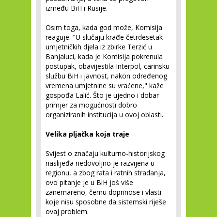
između BiH i Rusije.
Osim toga, kada god može, Komisija
reaguje. "U slučaju krađe četrdesetak
umjetničkih djela iz zbirke Terzić u
Banjaluci, kada je Komisija pokrenula
postupak, obavijestila Interpol, carinsku
službu BiH i javnost, nakon određenog
vremena umjetnine su vraćene," kaže
gospođa Lalić. Što je ujedno i dobar
primjer za mogućnosti dobro
organiziranih institucija u ovoj oblasti.
Velika pljačka koja traje
Svijest o značaju kulturno-historijskog
naslijeđa nedovoljno je razvijena u
regionu, a zbog rata i ratnih stradanja,
ovo pitanje je u BiH još više
zanemareno, čemu doprinose i vlasti
koje nisu sposobne da sistemski riješe
ovaj problem.