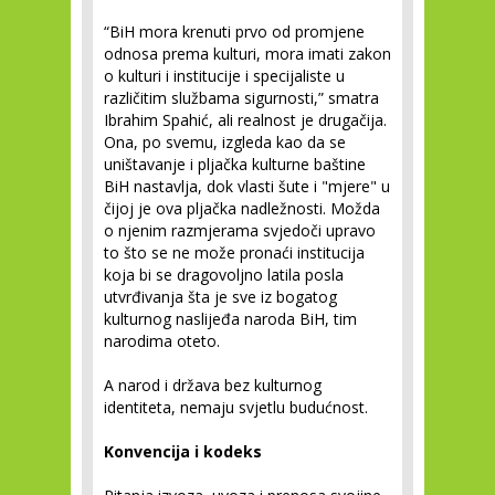
“BiH mora krenuti prvo od promjene
odnosa prema kulturi, mora imati zakon
o kulturi i institucije i specijaliste u
različitim službama sigurnosti,” smatra
Ibrahim Spahić, ali realnost je drugačija.
Ona, po svemu, izgleda kao da se
uništavanje i pljačka kulturne baštine
BiH nastavlja, dok vlasti šute i "mjere" u
čijoj je ova pljačka nadležnosti. Možda
o njenim razmjerama svjedoči upravo
to što se ne može pronaći institucija
koja bi se dragovoljno latila posla
utvrđivanja šta je sve iz bogatog
kulturnog naslijeđa naroda BiH, tim
narodima oteto.
A narod i država bez kulturnog
identiteta, nemaju svjetlu budućnost.
Konvencija i kodeks