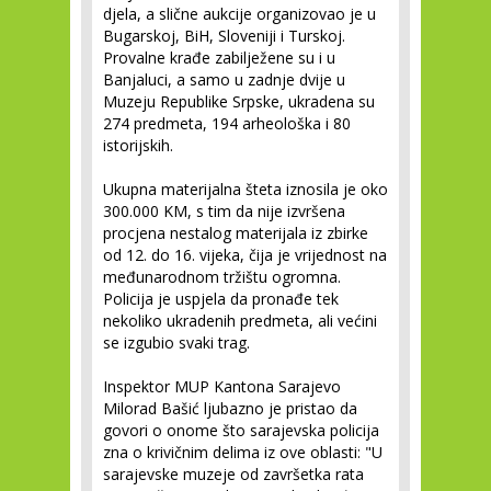
djela, a slične aukcije organizovao je u
Bugarskoj, BiH, Sloveniji i Turskoj.
Provalne krađe zabilježene su i u
Banjaluci, a samo u zadnje dvije u
Muzeju Republike Srpske, ukradena su
274 predmeta, 194 arheološka i 80
istorijskih.
Ukupna materijalna šteta iznosila je oko
300.000 KM, s tim da nije izvršena
procjena nestalog materijala iz zbirke
od 12. do 16. vijeka, čija je vrijednost na
međunarodnom tržištu ogromna.
Policija je uspjela da pronađe tek
nekoliko ukradenih predmeta, ali većini
se izgubio svaki trag.
Inspektor MUP Kantona Sarajevo
Milorad Bašić ljubazno je pristao da
govori o onome što sarajevska policija
zna o krivičnim delima iz ove oblasti: "U
sarajevske muzeje od završetka rata