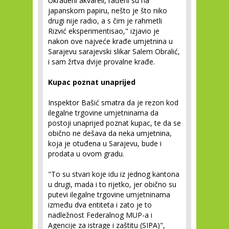
Ukradeni akvareli, rađeni su na
japanskom papiru, nešto je što niko
drugi nije radio, a s čim je rahmetli
Rizvić eksperimentisao," izjavio je
nakon ove najveće krađe umjetnina u
Sarajevu sarajevski slikar Salem Obralić,
i sam žrtva dvije provalne krađe.
Kupac poznat unaprijed
Inspektor Bašić smatra da je rezon kod
ilegalne trgovine umjetninama da
postoji unaprijed poznat kupac, te da se
obično ne dešava da neka umjetnina,
koja je otuđena u Sarajevu, bude i
prodata u ovom gradu.
"To su stvari koje idu iz jednog kantona
u drugi, mada i to rijetko, jer obično su
putevi ilegalne trgovine umjetninama
između dva entiteta i zato je to
nadležnost Federalnog MUP-a i
Agencije za istrage i zaštitu (SIPA)",