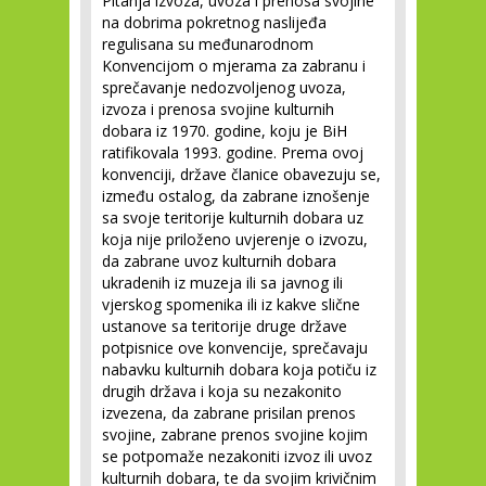
Pitanja izvoza, uvoza i prenosa svojine
na dobrima pokretnog naslijeđa
regulisana su međunarodnom
Konvencijom o mjerama za zabranu i
sprečavanje nedozvoljenog uvoza,
izvoza i prenosa svojine kulturnih
dobara iz 1970. godine, koju je BiH
ratifikovala 1993. godine. Prema ovoj
konvenciji, države članice obavezuju se,
između ostalog, da zabrane iznošenje
sa svoje teritorije kulturnih dobara uz
koja nije priloženo uvjerenje o izvozu,
da zabrane uvoz kulturnih dobara
ukradenih iz muzeja ili sa javnog ili
vjerskog spomenika ili iz kakve slične
ustanove sa teritorije druge države
potpisnice ove konvencije, sprečavaju
nabavku kulturnih dobara koja potiču iz
drugih država i koja su nezakonito
izvezena, da zabrane prisilan prenos
svojine, zabrane prenos svojine kojim
se potpomaže nezakoniti izvoz ili uvoz
kulturnih dobara, te da svojim krivičnim