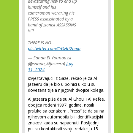
devastating new to end up
himself and his
cameraman weraring his
PRESS assassinated by a
band of zionist ASSASSINS
!!!!!
THERE IS NO…
pic.twitter.com/CdSHti2hmq
— Sanaa El Younoussi
(@sanaa_Aljazeera)
July
31, 2024
izvještavajući iz Gaze, rekao je za Al
Jazeeru da je bio u bolnici u koju su
dovezena tijela njegovih dvojice kolega.
Al Jazeera piše da su Al Ghoul i Al Refee,
obojica rođeni 1997. godine, nosili
prsluke sa oznakom „Press“ te da su na
njihovom automobilu bili identifikacijski
znakovi kada su napadnuti. Posljednji
put su kontaktirali svoju redakciju 15