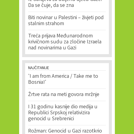
Da se čuje, da se zna
Biti novinar u Palestini – živjeti pod
stalnim strahom
Treća prijava Međunarodnom
krivičnom sudu za zločine Izraela
nad novinarima u Gazi
NAJČITANIJE
'I am from America / Take me to
Bosnia!'
Žrtve rata na meti govora mržnje
I 31 godinu kasnije dio medija u
Republici Srpskoj relativizira
genocid u Srebrenici
Rožman: Genocid u Gazi razotkrio