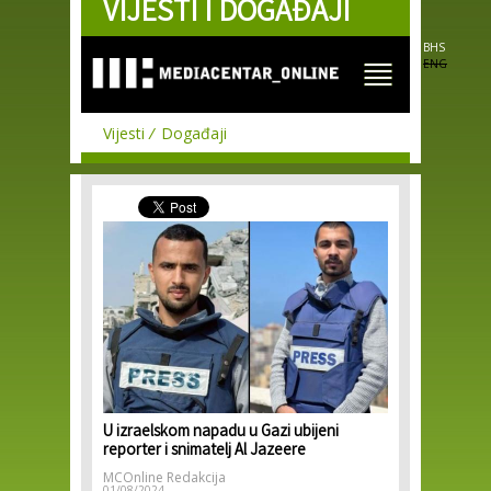
VIJESTI I DOGAĐAJI
Skip to
main
content
BHS
ENG
Vijesti
Događaji
U izraelskom napadu u Gazi ubijeni
reporter i snimatelj Al Jazeere
MCOnline Redakcija
01/08/2024