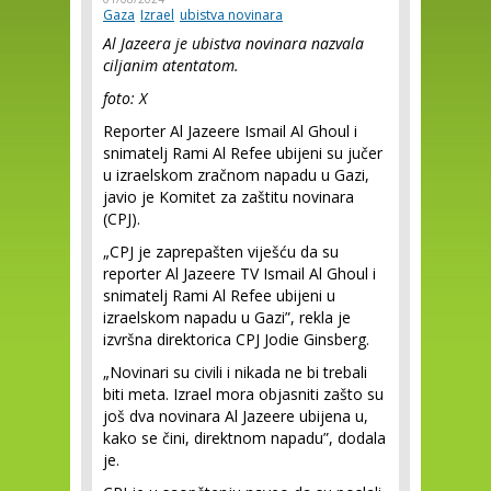
Gaza
Izrael
ubistva novinara
Al Jazeera je ubistva novinara nazvala
ciljanim atentatom.
foto: X
Reporter Al Jazeere Ismail Al Ghoul i
snimatelj Rami Al Refee ubijeni su jučer
u izraelskom zračnom napadu u Gazi,
javio je Komitet za zaštitu novinara
(CPJ).
„CPJ je zaprepašten viješću da su
reporter Al Jazeere TV Ismail Al Ghoul i
snimatelj Rami Al Refee ubijeni u
izraelskom napadu u Gazi”, rekla je
izvršna direktorica CPJ Jodie Ginsberg.
„Novinari su civili i nikada ne bi trebali
biti meta. Izrael mora objasniti zašto su
još dva novinara Al Jazeere ubijena u,
kako se čini, direktnom napadu”, dodala
je.