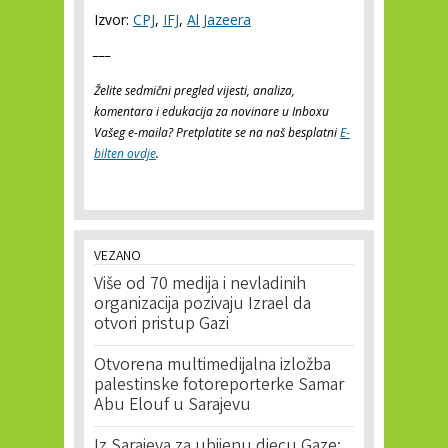
Izvor:
CPJ
,
IFJ
,
Al Jazeera
___
Želite sedmični pregled vijesti, analiza,
komentara i edukacija za novinare u Inboxu
Vašeg e-maila? Pretplatite se na naš besplatni
E-
bilten ovdje
.
VEZANO
Više od 70 medija i nevladinih
organizacija pozivaju Izrael da
otvori pristup Gazi
Otvorena multimedijalna izložba
palestinske fotoreporterke Samar
Abu Elouf u Sarajevu
Iz Sarajeva za ubijenu djecu Gaze: