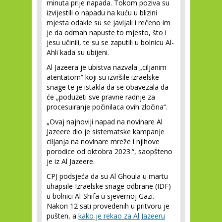
minuta prije napada. Tokom poziva su
izvijestili o napadu na kuću u blizini
mjesta odakle su se javljali i rečeno im
je da odmah napuste to mjesto, što i
jesu učinili, te su se zaputili u bolnicu Al-
Ahli kada su ubijeni.
Al Jazeera je ubistva nazvala „ciljanim
atentatom“ koji su izvršile izraelske
snage te je istakla da se obavezala da
će „poduzeti sve pravne radnje za
procesuiranje počinilaca ovih zločina“.
„Ovaj najnoviji napad na novinare Al
Jazeere dio je sistematske kampanje
ciljanja na novinare mreže i njihove
porodice od oktobra 2023.“, saopšteno
je iz Al Jazeere.
CPJ podsjeća da su Al Ghoula u martu
uhapsile Izraelske snage odbrane (IDF)
u bolnici Al-Shifa u sjevernoj Gazi.
Nakon 12 sati provedenih u pritvoru je
pušten, a
kako je rekao za Al Jazeeru