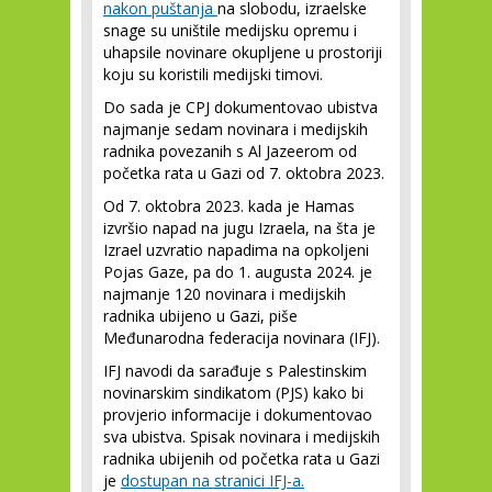
nakon puštanja
na slobodu, izraelske
snage su uništile medijsku opremu i
uhapsile novinare okupljene u prostoriji
koju su koristili medijski timovi.
Do sada je CPJ dokumentovao ubistva
najmanje sedam novinara i medijskih
radnika povezanih s Al Jazeerom od
početka rata u Gazi od 7. oktobra 2023.
Od 7. oktobra 2023. kada je Hamas
izvršio napad na jugu Izraela, na šta je
Izrael uzvratio napadima na opkoljeni
Pojas Gaze, pa do 1. augusta 2024. je
najmanje 120 novinara i medijskih
radnika ubijeno u Gazi, piše
Međunarodna federacija novinara (IFJ).
IFJ navodi da sarađuje s Palestinskim
novinarskim sindikatom (PJS) kako bi
provjerio informacije i dokumentovao
sva ubistva. Spisak novinara i medijskih
radnika ubijenih od početka rata u Gazi
je
dostupan na stranici IFJ-a.