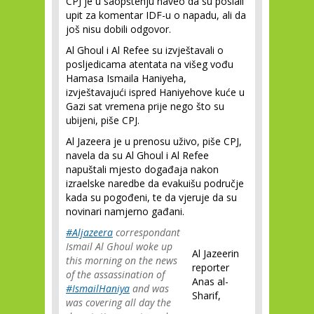
CPJ je u saopštenju naveo da su poslali
upit za komentar IDF-u o napadu, ali da
još nisu dobili odgovor.
Al Ghoul i Al Refee su izvještavali o
posljedicama atentata na višeg vođu
Hamasa Ismaila Haniyeha,
izvještavajući ispred Haniyehove kuće u
Gazi sat vremena prije nego što su
ubijeni, piše CPJ.
Al Jazeera je u prenosu uživo, piše CPJ,
navela da su Al Ghoul i Al Refee
napuštali mjesto događaja nakon
izraelske naredbe da evakuišu područje
kada su pogođeni, te da vjeruje da su
novinari namjerno gađani.
#Aljazeera
correspondant
Ismail Al Ghoul woke up
Al Jazeerin
this morning on the news
reporter
of the assassination of
Anas al-
#IsmailHaniya
and was
Sharif,
was covering all day the