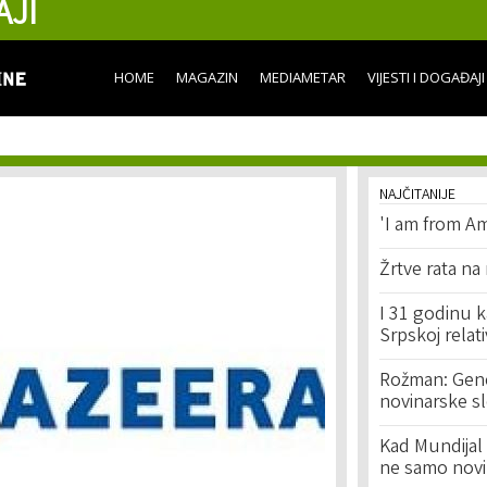
AJI
Skip to
main
content
HOME
MAGAZIN
MEDIAMETAR
VIJESTI I DOGAĐAJI
NAJČITANIJE
'I am from Am
Žrtve rata na
I 31 godinu k
Srpskoj relat
Rožman: Geno
novinarske s
Kad Mundijal 
ne samo novi