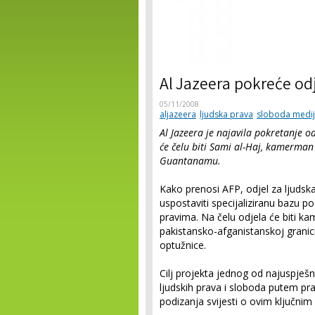
Al Jazeera pokreće odj
05/11/2008
aljazeera
ljudska prava
sloboda medi
Al Jazeera je najavila pokretanje o
će čelu biti Sami al-Haj, kamerman 
Guantanamu.
Kako prenosi AFP, odjel za ljudsk
uspostaviti specijaliziranu bazu 
pravima. Na čelu odjela će biti k
pakistansko-afganistanskoj grani
optužnice.
Cilj projekta jednog od najuspješn
ljudskih prava i sloboda putem pra
podizanja svijesti o ovim ključnim