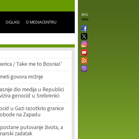
BHS
ENG
OGLASI
O MEDIACENTRU
erica / Take me to Bosnia!'
 meti govora mržnje
asnije dio medija u Republici
ivizira genocid u Srebrenici
cid u Gazi razotkrio granice
lobode na Zapadu
postane putovanje života, a
narski zadatak