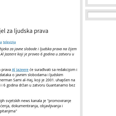
Search f
Search
el za ljudska prava
ja
televizija
dsjeka za javne slobode i ljudska prava na čijem
Al Jazeere koji je proveo 6 godina u zatvoru u
a prava
Al Jazeere
će surađivati sa redakcijom i
podataka o javnim slobodama i ljudskim
amerman Sami al-Haj, koji je 2001. uhapšen na
ci i 6 godina držan u zatvoru Guantanamo bez
ijih svjetskih news kanala je "promoviranje
ćenja, dokumentiranja, objavljivanja i
 pitanjima"