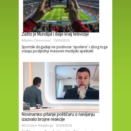
Zašto je Mundijal i dalje kralj televizije
Mladen Obrenović
15/06/2026
Sportski događaji ne podnose 'spoilere' i zbog toga
ostaju posljednji masovni medijski spektakl
Novinarsko pitanje političaru o navijanju
izazvalo brojne reakcije
MCOnline Redakcija
10/04/2026