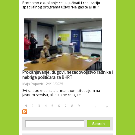
Protestno okupljanje će uključivati i realizaciju
specijalnog programa uživo 'Ne gasite BHRT'
Prokišnjavanje, dugovi, nezadovoljstvo radnika i
nebriga političara za BHRT
Maja Popović
24/11/2025
Svi su upoznati sa alarmantnom situacijom na
javnom servisu, ali niko ne reaguje.
Pages
1
2
3
4
5
6
7
8
9
…
›
»
Search form
Search