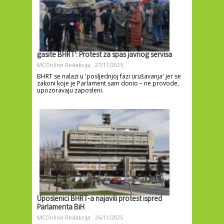
gasite BHRT': Protest za spas javnog servisa
MCOnline Redakcija
27/11/2025
BHRT se nalazi u 'posljednjoj fazi urušavanja' jer se
zakoni koje je Parlament sam donio – ne provode,
upozoravaju zaposleni.
Uposlenici BHRT-a najavili protest ispred
Parlamenta BiH
MCOnline Redakcija
26/11/2025