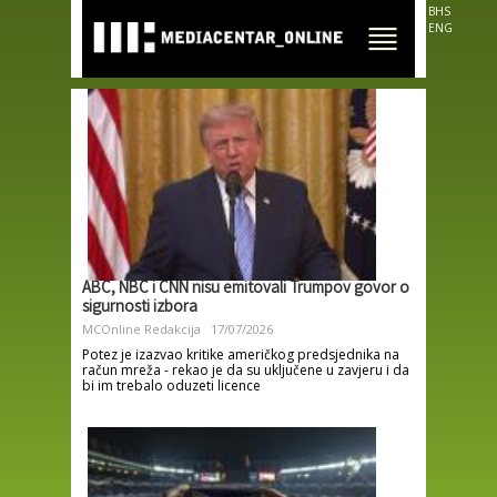
Skip to
BHS
main
ENG
content
ABC, NBC i CNN nisu emitovali Trumpov govor o
sigurnosti izbora
MCOnline Redakcija
17/07/2026
Potez je izazvao kritike američkog predsjednika na
račun mreža - rekao je da su uključene u zavjeru i da
bi im trebalo oduzeti licence