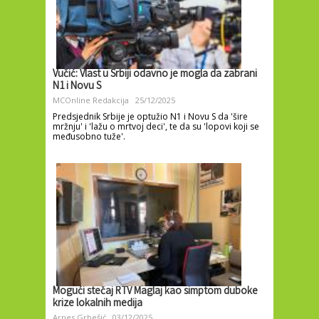
Vučić: Vlast u Srbiji odavno je mogla da zabrani
N1 i Novu S
MCOnline Redakcija
25/12/2025
Predsjednik Srbije je optužio N1 i Novu S da 'šire
mržnju' i 'lažu o mrtvoj deci', te da su 'lopovi koji se
međusobno tuže'.
Mogući stečaj RTV Maglaj kao simptom duboke
krize lokalnih medija
Arnes Grbešić
03/12/2025