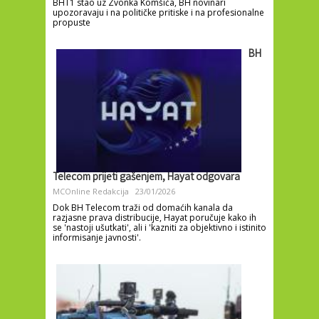
BHT1 stao uz Zvonka Komšića, BH novinari
upozoravaju i na političke pritiske i na profesionalne
propuste
BH
Telecom prijeti gašenjem, Hayat odgovara
MCOnline Redakcija
23/01/2026
Dok BH Telecom traži od domaćih kanala da
razjasne prava distribucije, Hayat poručuje kako ih
se 'nastoji ušutkati', ali i 'kazniti za objektivno i istinito
informisanje javnosti'.