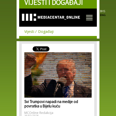
VIJESTI I DOGAĐAJI
Skip to
main
content
BHS
ENG
Vijesti
Događaji
Svi Trumpovi napadi na medije od
povratka u Bijelu kuću
MCOnline Redakcija
16/01/2026