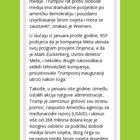
medije. Trumpov rat protiv slobode
medija ima dramatične posljedice po
američku demokratiju i pouzdano
izvještavanje širom svijeta i mora se
zaustaviti“, istakao je Weimers.
U slučaju iz januara prošle godine, RSF
podsjeća da je kompanija Meta ukinula
svoj program provjere činjenica, a da
je Mark Zuckerberg, izvršni direktor
Mete, i nekoliko drugih rukovodilaca
velikih tehnoloških kompanija,
prisustvovalo Trumpovoj inauguraciji
ubrzo nakon toga.
Takođe, u januaru iste godine, između
ostalih akcija njegove administracije,
Trump je zamrznuo gotovo svu stranu
pomoć, raspustio Američku agenciju za
međunarodni razvoj (USAID) i ukinuo
više od 268 miliona dolara koje je
Kongres odobrio za podršku slobodi
medija širom svijeta, zbog čega su
nezavisni mediji širom svijeta dovedeni