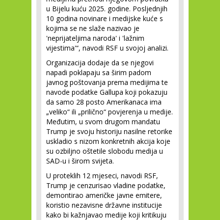
u Bijelu kuću 2025. godine. Posljednjih
10 godina novinare i medijske kuće s
kojima se ne slaže nazivao je
'neprijateljima naroda' i 'lažnim
vijestima'“, navodi RSF u svojoj analizi.
Organizacija dodaje da se njegovi
napadi poklapaju sa širim padom
javnog poštovanja prema medijima te
navode podatke Gallupa koji pokazuju
da samo 28 posto Amerikanaca ima
„veliko“ ili „prilično“ povjerenja u medije.
Međutim, u svom drugom mandatu
Trump je svoju historiju nasilne retorike
uskladio s nizom konkretnih akcija koje
su ozbiljno oštetile slobodu medija u
SAD-u i širom svijeta.
U proteklih 12 mjeseci, navodi RSF,
Trump je cenzurisao vladine podatke,
demontirao američke javne emitere,
koristio nezavisne državne institucije
kako bi kažnjavao medije koji kritikuju