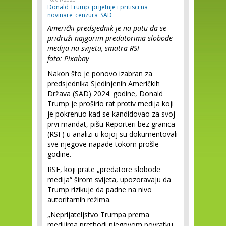
Donald Trump
prijetnje i pritisci na
novinare
cenzura
SAD
Američki predsjednik je na putu da se
pridruži najgorim predatorima slobode
medija na svijetu, smatra RSF
foto: Pixabay
Nakon što je ponovo izabran za
predsjednika Sjedinjenih Američkih
Država (SAD) 2024. godine, Donald
Trump je proširio rat protiv medija koji
je pokrenuo kad se kandidovao za svoj
prvi mandat, pišu Reporteri bez granica
(RSF) u analizi u kojoj su dokumentovali
sve njegove napade tokom prošle
godine.
RSF, koji prate „predatore slobode
medija“ širom svijeta, upozoravaju da
Trump rizikuje da padne na nivo
autoritarnih režima.
„Neprijateljstvo Trumpa prema
medijima prethodi njegovom povratku