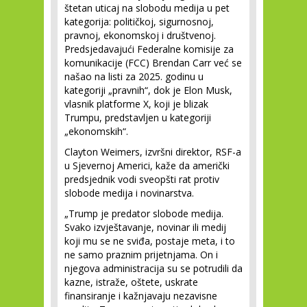
štetan uticaj na slobodu medija u pet
kategorija: političkoj, sigurnosnoj,
pravnoj, ekonomskoj i društvenoj.
Predsjedavajući Federalne komisije za
komunikacije (FCC) Brendan Carr već se
našao na listi za 2025. godinu u
kategoriji „pravnih“, dok je Elon Musk,
vlasnik platforme X, koji je blizak
Trumpu, predstavljen u kategoriji
„ekonomskih“.
Clayton Weimers, izvršni direktor, RSF-a
u Sjevernoj Americi, kaže da američki
predsjednik vodi sveopšti rat protiv
slobode medija i novinarstva.
„Trump je predator slobode medija.
Svako izvještavanje, novinar ili medij
koji mu se ne sviđa, postaje meta, i to
ne samo praznim prijetnjama. On i
njegova administracija su se potrudili da
kazne, istraže, oštete, uskrate
finansiranje i kažnjavaju nezavisne