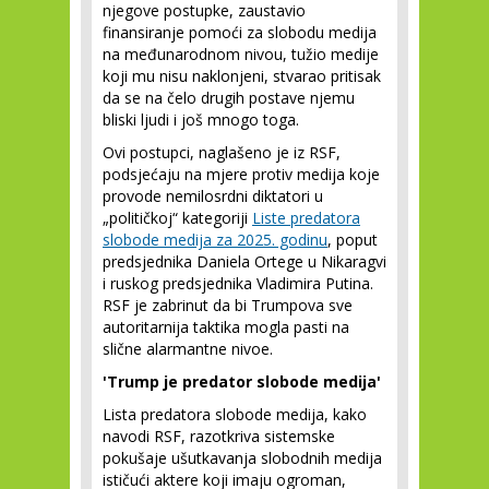
njegove postupke, zaustavio
finansiranje pomoći za slobodu medija
na međunarodnom nivou, tužio medije
koji mu nisu naklonjeni, stvarao pritisak
da se na čelo drugih postave njemu
bliski ljudi i još mnogo toga.
Ovi postupci, naglašeno je iz RSF,
podsjećaju na mjere protiv medija koje
provode nemilosrdni diktatori u
„političkoj“ kategoriji
Liste predatora
slobode medija za 2025. godinu
, poput
predsjednika Daniela Ortege u Nikaragvi
i ruskog predsjednika Vladimira Putina.
RSF je zabrinut da bi Trumpova sve
autoritarnija taktika mogla pasti na
slične alarmantne nivoe.
'Trump je predator slobode medija'
Lista predatora slobode medija, kako
navodi RSF, razotkriva sistemske
pokušaje ušutkavanja slobodnih medija
ističući aktere koji imaju ogroman,