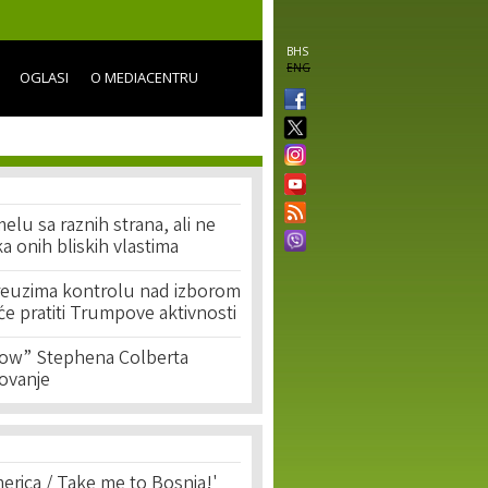
BHS
ENG
OGLASI
O MEDIACENTRU
lu sa raznih strana, ali ne
ika onih bliskih vlastima
preuzima kontrolu nad izborom
 će pratiti Trumpove aktivnosti
ow” Stephena Colberta
tovanje
erica / Take me to Bosnia!'