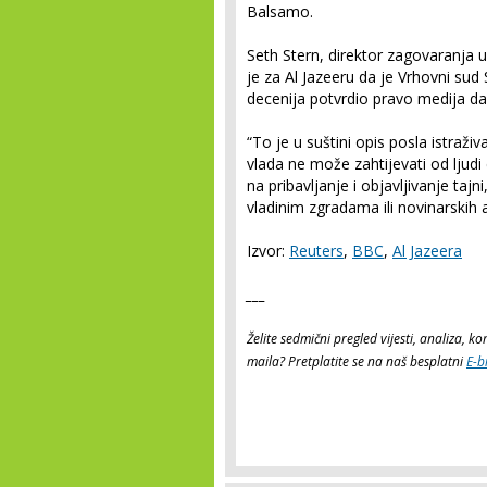
Balsamo.
Seth Stern, direktor zagovaranja 
je za Al Jazeeru da je Vrhovni su
decenija potvrdio pravo medija da 
“To je u suštini opis posla istraž
vlada ne može zahtijevati od ljud
na pribavljanje i objavljivanje ta
vladinim zgradama ili novinarskih a
Izvor:
Reuters
,
BBC
,
Al Jazeera
___
Želite sedmični pregled vijesti, analiza, 
maila? Pretplatite se na naš besplatni
E-b