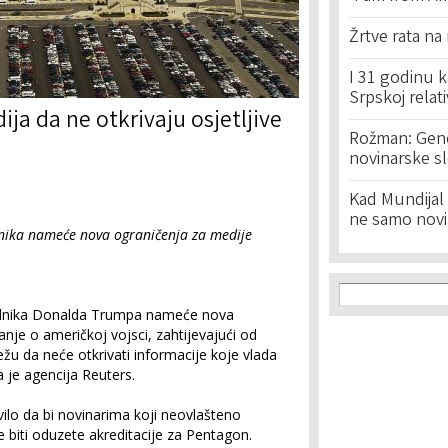
Žrtve rata na
I 31 godinu k
Srpskoj relat
ja da ne otkrivaju osjetljive
Rožman: Geno
novinarske s
Kad Mundijal 
ne samo novi
nika nameće nova ograničenja za medije
Search f
Search
ednika Donalda Trumpa nameće nova
nje o američkoj vojsci, zahtijevajući od
u da neće otkrivati ​​informacije koje vlada
la je agencija Reuters.
ilo da bi novinarima koji neovlašteno
le biti oduzete akreditacije za Pentagon.