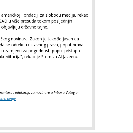
u američkoj Fondaciji za slobodu medija, rekao
d SAD u više presuda tokom posljednjih
objavljuju državne tajne.
ivačkog novinara. Zakon je takođe jasan da
i da se odreknu ustavnog prava, poput prava
jni, u zamjenu za pogodnost, poput pristupa
kreditacija”, rekao je Stern za Al Jazeeru.
komentara i edukacija za novinare u Inboxu Vašeg e-
ilten ovdje
.