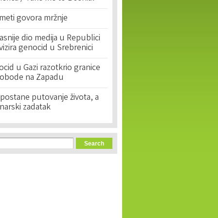
 meti govora mržnje
asnije dio medija u Republici
ivizira genocid u Srebrenici
cid u Gazi razotkrio granice
lobode na Zapadu
postane putovanje života, a
narski zadatak
orm