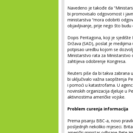
Navedeno je takođe da “Ministars
bi promovisalo odgovornost i javno
ministarstva “mora odobriti odgov
objavljivanje, prije nego što budu o
Dopis Pentagona, koji je sjedište
Država (SAD), poslat je medijim
potpisao uredbu kojom se dozvolj
Ministarstvo rata za Ministarstv
zahtijeva odobrenje Kongresa.
Reuters piše da bi takva zabrana u
bi uključivalo važna saopštenja P
i pomoći u katastrofama. U agencij
novinskih organizacija djeluje u 
aktivnostima američke vojske.
Problem curenja informacija
Prema pisanju BBC-a, novo pravilo 
posljednjih nekoliko mjeseci. Brita
američki ministar odbrane Pete H