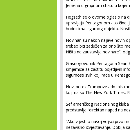
Jemena u grupnom chatu u kojem se
Hegseth se o ovome oglasio na dr
upravljaju Pentagonom - to čine lj
hodnicima sigurnog objekta. Nosite ak
Novinari su nakon najave novih og
trebao biti zadužen za ono što med
Ništa ne zaustavlja novinare”, odg
Glasnogovornik Pentagona Sean Pa
smjernice za zaštitu osjetljivih inf
sigurnosti svih koji rade u Pentag
Novi potez Trumpove administraci
kojima su The New York Times, Reu
Šef američkog Nacionalnog kluba 
predstavlja “direktan napad na ne
“Ako vijesti o našoj vojsci prvo m
nezavisno izvještavanje. Dobija sa