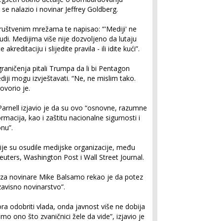
 nalazio i novinar Jeffrey Goldberg.
uštvenim mrežama te napisao: “'Mediji' ne
udi. Medijima više nije dozvoljeno da lutaju
reditaciju i slijedite pravila - ili idite kući”.
raničenja pitali Trumpa da li bi Pentagon
iji mogu izvještavati. “Ne, ne mislim tako.
ovorio je.
rnell izjavio je da su ovo “osnovne, razumne
ormacija, kao i zaštitu nacionalne sigurnosti i
onu”.
je su osudile medijske organizacije, među
ters, Washington Post i Wall Street Journal.
za novinare Mike Balsamo rekao je da potez
zavisno novinarstvo”.
ora odobriti vlada, onda javnost više ne dobija
mo ono što zvaničnici žele da vide”, izjavio je