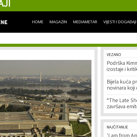
AJI
Skip to
main
content
HOME
MAGAZIN
MEDIAMETAR
VIJESTI I DOGAĐAJI
VEZANO
Podrška Kimme
izostaje i krit
Bijela kuća 
novinara koji
“The Late Sh
završava emi
NAJČITANIJE
'I am from Am