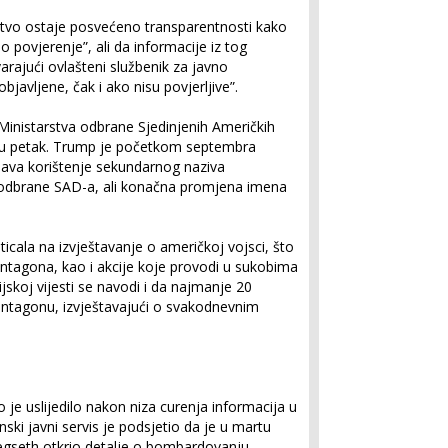
tvo ostaje posvećeno transparentnosti kako
 povjerenje”, ali da informacije iz tog
arajući ovlašteni službenik za javno
bjavljene, čak i ako nisu povjerljive”.
 Ministarstva odbrane Sjedinjenih Američkih
a u petak. Trump je početkom septembra
ava korištenje sekundarnog naziva
o odbrane SAD-a, ali konačna promjena imena
ticala na izvještavanje o američkoj vojsci, što
entagona, kao i akcije koje provodi u sukobima
skoj vijesti se navodi i da najmanje 20
Pentagonu, izvještavajući o svakodnevnim
je uslijedilo nakon niza curenja informacija u
nski javni servis je podsjetio da je u martu
egseth otkrio detalje o bombardovanju