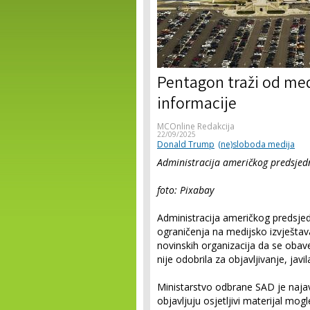
Pentagon traži od medi
informacije
MCOnline Redakcija
22/09/2025
Donald Trump
(ne)sloboda medija
Administracija američkog predsjed
foto: Pixabay
Administracija američkog predsj
ograničenja na medijsko izvještava
novinskih organizacija da se obavež
nije odobrila za objavljivanje, javi
Ministarstvo odbrane SAD je najav
objavljuju osjetljivi materijal mog