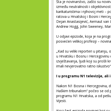
Šta je novinarstvo, zašto su novina
između neutralnosti i objektivnost
karikaturistima i njihovoj meti – p
ratova u Hrvatskoj i Bosni i Herc
Dejan Anastasijević, Aernaut van
Andrew Hogg, John Sweeney, Mart
U odjavi epizode, koja je na program
posvećen velikoj profesiji – novina
„Kad su veliki reporteri u pitanju, 
u Hrvatsku i Bosnu i Hercegovinu
izvještavanja, ljudi koji su prošli k
imali nevjerovatno ratno iskustvo“,
I u programu N1 televizije, ali 
Nakon N1 Bosna i Hercegovina, do
Haškim tribunalom“ počeo se od pon
programu N1 Hrvatska, a od petka 
Vijesti.
Kroz šest epizoda novinari koji s