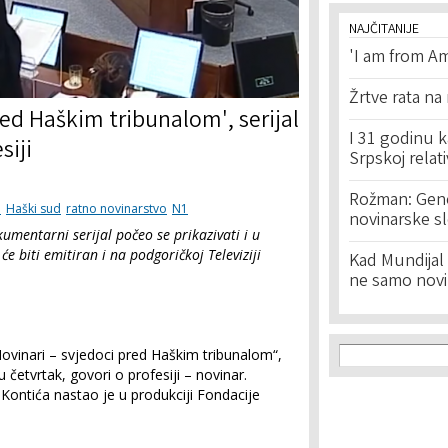
NAJČITANIJE
'I am from Am
Žrtve rata na
red Haškim tribunalom', serijal
I 31 godinu k
siji
Srpskoj relat
Rožman: Geno
i
Haški sud
ratno novinarstvo
N1
novinarske s
mentarni serijal počeo se prikazivati i u
 biti emitiran i na podgoričkoj Televiziji
Kad Mundijal 
ne samo novi
Search f
Search
Novinari – svjedoci pred Haškim tribunalom“,
 četvrtak, govori o profesiji – novinar.
Kontića nastao je u produkciji Fondacije