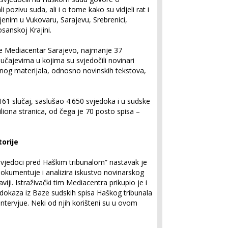
 pozivu suda, ali i o tome kako su vidjeli rat i
njenim u Vukovaru, Sarajevu, Srebrenici,
sanskoj Krajini.
 Mediacentar Sarajevo, najmanje 37
lučajevima u kojima su svjedočili novinari
znog materijala, odnosno novinskih tekstova,
61 slučaj, saslušao 4.650 svjedoka i u sudske
iona stranica, od čega je 70 posto spisa –
torije
svjedoci pred Haškim tribunalom” nastavak je
 dokumentuje i analizira iskustvo novinarskog
iji. Istraživački tim Mediacentra prikupio je i
 dokaza iz Baze sudskih spisa Haškog tribunala
 intervjue. Neki od njih korišteni su u ovom