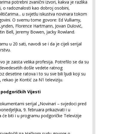
rima potrebni zvanični izvori, kakva je razlika
i, o radoznalosti kao dobroj osobini,
olitičarima... u svjetlu iskustva novinara tokom
egovini. O svemu tome govore: Ed Vulliamy,
 Lynden, Florence Hartmann, Jovan Dulović,
in Bell, Jeremy Bowen, Jacky Rowland.
u u 20 sati, navodi se i da je cijeli serijal
rstvu.
ovo je zaista velika profesija. Potrefilo se da su
 devedesetih došle vedete ratnog
roz desetine ratova i to su sve bili ljudi koji su
 rekao je Kontić za N1 televiziju.
i podgoričkih Vijesti
kumentarni serijal „Novinari – svjedoci pred
edjeljka, 9. februara prikazivati i u
će biti i u programu podgoričke Televizije
u svjedočili na Haškom sudu govore o