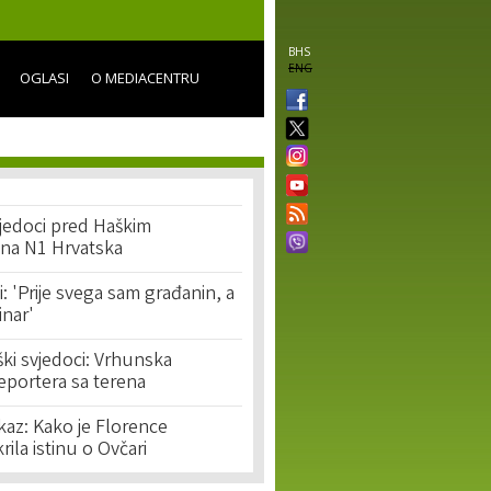
BHS
ENG
OGLASI
O MEDIACENTRU
vjedoci pred Haškim
 na N1 Hrvatska
i: 'Prije svega sam građanin, a
inar'
ški svjedoci: Vrhunska
eportera sa terena
kaz: Kako je Florence
ila istinu o Ovčari