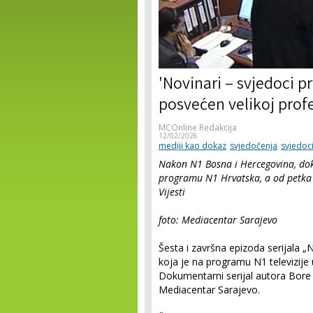
'Novinari – svjedoci p
posvećen velikoj profe
MCOnline Redakcija
12/02/2026
mediji kao dokaz
svjedočenja
svjedoc
Nakon N1 Bosna i Hercegovina, doku
programu N1 Hrvatska, a od petka će
Vijesti
foto: Mediacentar Sarajevo
Šesta i završna epizoda serijala „
koja je na programu N1 televizije u
Dokumentarni serijal autora Bore 
Mediacentar Sarajevo.