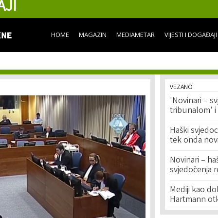
AJI
Skip to
main
content
HOME
MAGAZIN
MEDIAMETAR
VIJESTI I DOGAĐAJI
VEZANO
'Novinari – s
tribunalom' i
Haški svjedoc
tek onda nov
Novinari – ha
svjedočenja r
Mediji kao do
Hartmann otkr