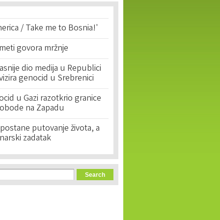
erica / Take me to Bosnia!'
 meti govora mržnje
asnije dio medija u Republici
ivizira genocid u Srebrenici
cid u Gazi razotkrio granice
lobode na Zapadu
postane putovanje života, a
narski zadatak
orm