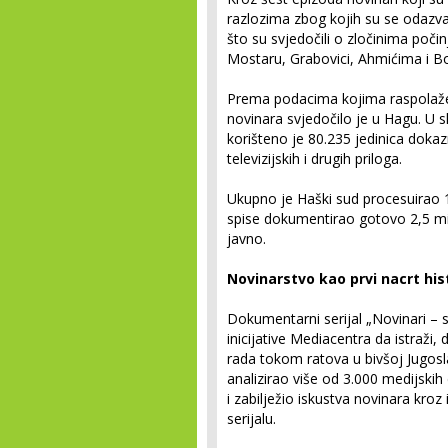
razlozima zbog kojih su se odazvali
što su svjedočili o zločinima poči
Mostaru, Grabovici, Ahmićima i Bo
Prema podacima kojima raspolaže
novinara svjedočilo je u Hagu. U s
korišteno je 80.235 jedinica doka
televizijskih i drugih priloga.
Ukupno je Haški sud procesuirao 1
spise dokumentirao gotovo 2,5 mil
javno.
Novinarstvo kao prvi nacrt his
Dokumentarni serijal „Novinari – 
inicijative Mediacentra da istraži,
rada tokom ratova u bivšoj Jugoslav
analizirao više od 3.000 medijskih
i zabilježio iskustva novinara kroz
serijalu.