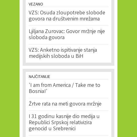
VEZANO
VZS: Osuda zloupotrebe slobode
govora na društvenim mrežama
Ljiljana Zurovac: Govor mržnje nije
sloboda govora
VZS: Anketno ispitivanje stanja
medijskih sloboda u BiH
NAJČITANIJE
'I am from America / Take me to
Bosnia!'
Žrtve rata na meti govora mržnje
I 31 godinu kasnije dio medija u
Republici Srpskoj relativizira
genocid u Srebrenici