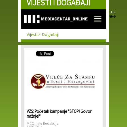
VIJESTI I DOGAĐAJI
Skip to
main
content
BHS
ENG
Vijesti
Događaji
VZS: Početak kampanje "STOP! Govor
mržnje!"
MCOnline Redakcija
12/09/2014