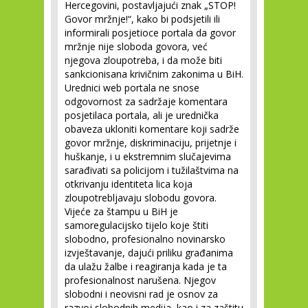
Hercegovini, postavljajući znak „STOP!
Govor mržnje!“, kako bi podsjetili ili
informirali posjetioce portala da govor
mržnje nije sloboda govora, već
njegova zloupotreba, i da može biti
sankcionisana krivičnim zakonima u BiH.
Urednici web portala ne snose
odgovornost za sadržaje komentara
posjetilaca portala, ali je urednička
obaveza ukloniti komentare koji sadrže
govor mržnje, diskriminaciju, prijetnje i
huškanje, i u ekstremnim slučajevima
sarađivati sa policijom i tužilaštvima na
otkrivanju identiteta lica koja
zloupotrebljavaju slobodu govora.
Vijeće za štampu u BiH je
samoregulacijsko tijelo koje štiti
slobodno, profesionalno novinarsko
izvještavanje, dajući priliku građanima
da ulažu žalbe i reagiranja kada je ta
profesionalnost narušena. Njegov
slobodni i neovisni rad je osnov za
razvoj slobodnih medija, kao i za zaštitu