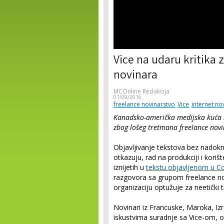
Vice na udaru kritika
novinara
MCOnline Redakcija
01/09/2016
freelance novinarstvo
Vice
internet no
Kanadsko-američka medijska kuća n
zbog lošeg tretmana freelance novi
Objavljivanje tekstova bez nadokn
otkazuju, rad na produkciji i kori
iznijetih u
tekstu objavljenom u C
razgovora sa grupom freelance novi
organizaciju optužuje za neetički
Novinari iz Francuske, Maroka, Izra
iskustvima suradnje sa Vice-om, op