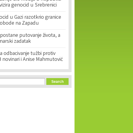
ivizira genocid u Srebrenici
cid u Gazi razotkrio granice
lobode na Zapadu
postane putovanje života, a
narski zadatak
 odbacivanje tužbi protiv
 novinari i Anise Mahmutović
orm