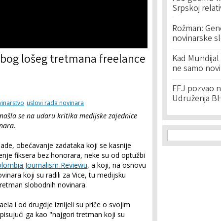
Srpskoj relat
Rožman: Geno
novinarske s
 zbog lošeg tretmana freelance
Kad Mundijal 
ne samo novi
EFJ pozvao na
Udruženja BH
vinarstvo
uslovi rada novinara
ašla se na udaru kritika medijske zajednice
nara.
Search f
Search
ade, obećavanje zadataka koji se kasnije
štenje fiksera bez honorara, neke su od optužbi
olombia Journalism Reviewu
, a koji, na osnovu
nara koji su radili za Vice, tu medijsku
 tretman slobodnih novinara.
ela i od drugdje iznijeli su priče o svojim
isujući ga kao "najgori tretman koji su