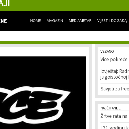
AJI
Skip to
main
content
HOME
MAGAZIN
MEDIAMETAR
VIJESTI I DOGAĐAJI
VEZANO
Vice pokreće
Izvještaj: Rad
jugoistočnoj 
Savjeti za fr
NAJČITANIJE
Žrtve rata na
I 31 godinu k