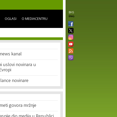
BHS
ENG
OGLASI
O MEDIACENTRU
 news kanal
ni uslovi novinara u
Evropi
eelance novinare
 meti govora mržnje
asnije dio medija u Republici