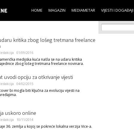
Skip to
main
HOME
MAGAZIN
MEDIAMETAR
VIJESTI I DOGAĐAJI
content
Search f
Search
udaru kritika zbog lošeg tretmana freelance
a
edakcija
01/09/2016
merička medijska kuća našla se na udaru kritika
ajednice zbog lošeg tretmana freelance novinara.
 uvodi opciju za otkrivanje vijesti
edakcija
04/02/2015
over bi mogla biti ključna za evoluciju vijesti na
uređajima.
ija uskoro online
edakcija
10/11/2014
aje 36. zemlja u kojoj se pokreće lokalna verzija Vice-a.