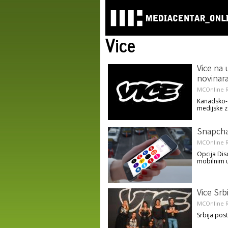
Vice
Vice na 
novinar
MCOnline R
Kanadsko-a
medijske z
Snapchat
MCOnline R
Opcija Disc
mobilnim 
Vice Srb
MCOnline R
Srbija post