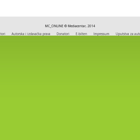
MC_ONLINE © Mediacentar, 2014
tori
Autorska i izdavačka prava
Donatori
E-bilten
Impressum
Uputstva za aut