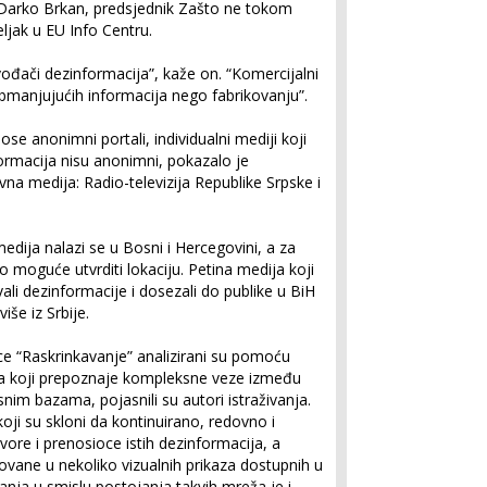
Darko Brkan, predsjednik Zašto ne tokom
eljak u EU Info Centru.
vođači dezinformacija”, kaže on. “Komercijalni
 obmanjujućih informacija nego fabrikovanju”.
se anonimni portali, individualni mediji koji
nformacija nisu anonimni, pokazalo je
vna medija: Radio-televizija Republike Srpske i
edija nalazi se u Bosni i Hercegovini, a za
o moguće utvrditi lokaciju. Petina medija koji
ali dezinformacije i dosezali do publike u BiH
iše iz Srbije.
ce “Raskrinkavanje” analizirani su pomoću
tma koji prepoznaje kompleksne veze između
im bazama, pojasnili su autori istraživanja.
oji su skloni da kontinuirano, redovno i
vore i prenosioce istih dezinformacija, a
ovane u nekoliko vizualnih prikaza dostupnih u
vanja u smislu postojanja takvih mreža je i