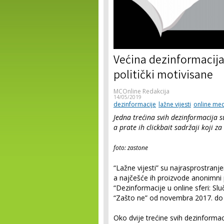
Većina dezinformacija
politički motivisane
MCOnline Redakcija
14/05/2019
dezinformacije
lažne vijesti
online med
Jedna trećina svih dezinformacija s
a prate ih clickbait sadržaji koji za
foto: zastone
“Lažne vijesti” su najrasprostranje
a najčešće ih proizvode anonimni p
“Dezinformacije u online sferi: Sl
“Zašto ne” od novembra 2017. d
Oko dvije trećine svih dezinformac