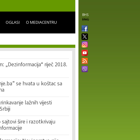
BHS
ENG
OGLASI
O MEDIACENTRU
m: „Dezinformacija“ riječ 2018.
je.ba” se hvata u koštac sa
ma
rinkavanje lažnih vijesti
rbiji
 sajtovi šire i razotkrivaju
informacije