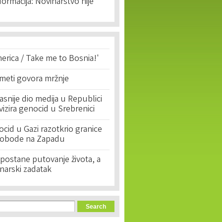
formacija: Novinarstvo nije
erica / Take me to Bosnia!'
 meti govora mržnje
asnije dio medija u Republici
ivizira genocid u Srebrenici
cid u Gazi razotkrio granice
lobode na Zapadu
postane putovanje života, a
narski zadatak
orm