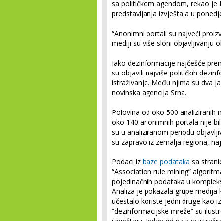
sa političkom agendom, rekao je 
predstavljanja izvještaja u ponedj
“Anonimni portali su najveći proiz
mediji su više sloni objavljivanju
Iako dezinformacije najčešće preno
su objavili najviše političkih dezi
istraživanje. Među njima su dva ja
novinska agencija Srna.
Polovina od oko 500 analiziranih m
oko 140 anonimnih portala nije bil
su u analiziranom periodu objavljiv
su zapravo iz zemalja regiona, najv
Podaci iz
baze podataka
sa strani
“Association rule mining” algori
pojedinačnih podataka u kompleksn
Analiza je pokazala grupe medija k
učestalo koriste jedni druge kao iz
“dezinformacijske mreže” su ilustr
izvještaju. Jedan od nalaza istraži