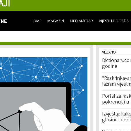
AJI
Skip to
main
content
HOME
MAGAZIN
MEDIAMETAR
VIJESTI I DOGAĐAJI
VEZANO
Dictionary.co
godine
“Raskrinkavan
lažnim vijesti
Portal za rask
pokrenut i u S
Izvještaj: kako
glasine i dez