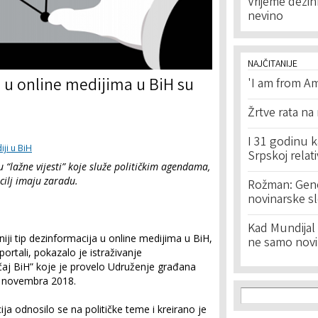
Vrijeme dezin
nevino
NAJČITANIJE
 u online medijima u BiH su
'I am from Am
Žrtve rata na
I 31 godinu k
iji u BiH
Srpskoj relat
u “lažne vijesti” koje služe političkim agendama,
 cilj imaju zaradu.
Rožman: Geno
novinarske s
Kad Mundijal 
niji tip dezinformacija u online medijima u BiH,
ne samo novi
ortali, pokazalo je istraživanje
učaj BiH” koje je provelo Udruženje građana
o novembra 2018.
Search f
Search
ija odnosilo se na političke teme i kreirano je