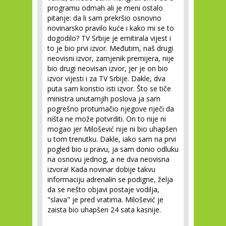
programu odmah ali je meni ostalo
pitanje: da li sam prekršio osnovno
novinarsko pravilo kuće i kako mi se to
dogodilo? TV Srbije je emitirala vijest i
to je bio prvi izvor. Međutim, naš drugi
neovisni izvor, zamjenik premijera, nije
bio drugi neovisan izvor, jer je on bio
izvor vijesti i za TV Srbije. Dakle, dva
puta sam koristio isti izvor. Što se tiče
ministra unutarnjih poslova ja sam
pogrešno protumačio njegove riječi da
ništa ne može potvrditi. On to nije ni
mogao jer Milošević nije ni bio uhapšen
u tom trenutku. Dakle, iako sam na prvi
pogled bio u pravu, ja sam donio odluku
na osnovu jednog, a ne dva neovisna
izvora! Kada novinar dobije takvu
informaciju adrenalin se podigne, želja
da se nešto objavi postaje vodilja,
"slava" je pred vratima. Milošević je
zaista bio uhapšen 24 sata kasnije.