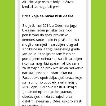
Ali, lekcija je ostala: bolje je čuvati
kredibilitet nego biti prvi!
Priče koje se nikad nisu desile
Bio je 2. maj 2014. u Odesi, na jugu
Ukrajine. Jedan je ljekar očajnički
pokušavao da spasi pro-ruske
demonstrante – bilo ih je više od 40 i
mogli bi umrijeti – zarobljeni u zgradi
sindikalne unije tog ukrajinskog grada,
javljao je. "Kao ljekar sam žurio da
pomognem onima koji su bili zarobljeni
i koji su mogli biti spašeni ali bio sam
zaustavljen od pro-ukrajinskih radikalnih
nacista", pisao je jedan ljekar na
Facebooku upotrebljavajući izraze koje
su neumorno upotrebljavali mediji u
Rusiji opisujući nove vlasti u Ukrajini.
"Jedan od njih me grubo gurnuo,
obećavajući mi da ću zajedno sa
ostalim Jevrejima u Odesi uskoro sresti
istu sudbinu."