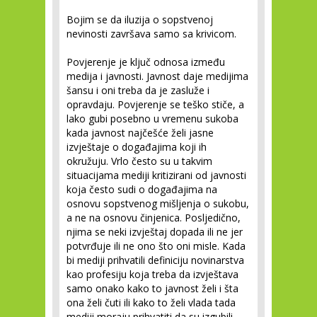
Bojim se da iluzija o sopstvenoj
nevinosti završava samo sa krivicom.
Povjerenje je ključ odnosa između
medija i javnosti. Javnost daje medijima
šansu i oni treba da je zasluže i
opravdaju. Povjerenje se teško stiče, a
lako gubi posebno u vremenu sukoba
kada javnost najčešće želi jasne
izvještaje o događajima koji ih
okružuju. Vrlo često su u takvim
situacijama mediji kritizirani od javnosti
koja često sudi o događajima na
osnovu sopstvenog mišljenja o sukobu,
a ne na osnovu činjenica. Posljedično,
njima se neki izvještaj dopada ili ne jer
potvrđuje ili ne ono što oni misle. Kada
bi mediji prihvatili definiciju novinarstva
kao profesiju koja treba da izvještava
samo onako kako to javnost želi i šta
ona želi čuti ili kako to želi vlada tada
mediji moraju prihvatiti da su izgubili