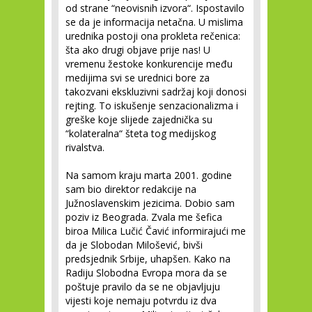
od strane “neovisnih izvora“. Ispostavilo
se da je informacija netačna. U mislima
urednika postoji ona prokleta rečenica:
šta ako drugi objave prije nas! U
vremenu žestoke konkurencije među
medijima svi se urednici bore za
takozvani ekskluzivni sadržaj koji donosi
rejting. To iskušenje senzacionalizma i
greške koje slijede zajednička su
“kolateralna“ šteta tog medijskog
rivalstva.
Na samom kraju marta 2001. godine
sam bio direktor redakcije na
Južnoslavenskim jezicima. Dobio sam
poziv iz Beograda. Zvala me šefica
biroa Milica Lučić Čavić informirajući me
da je Slobodan Milošević, bivši
predsjednik Srbije, uhapšen. Kako na
Radiju Slobodna Evropa mora da se
poštuje pravilo da se ne objavljuju
vijesti koje nemaju potvrdu iz dva