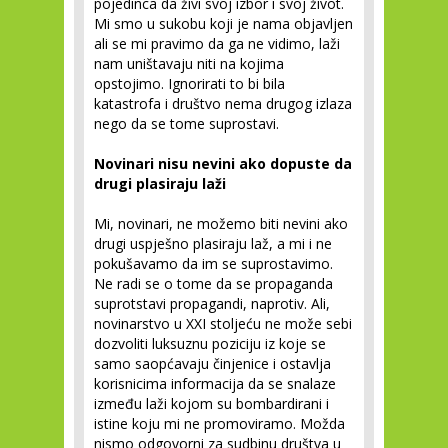
pojedinca da živi svoj izbor i svoj život.
Mi smo u sukobu koji je nama objavljen
ali se mi pravimo da ga ne vidimo, laži
nam uništavaju niti na kojima
opstojimo. Ignorirati to bi bila
katastrofa i društvo nema drugog izlaza
nego da se tome suprostavi.
Novinari nisu nevini ako dopuste da
drugi plasiraju laži
Mi, novinari, ne možemo biti nevini ako
drugi uspješno plasiraju laž, a mi i ne
pokušavamo da im se suprostavimo.
Ne radi se o tome da se propaganda
suprotstavi propagandi, naprotiv. Ali,
novinarstvo u XXI stoljeću ne može sebi
dozvoliti luksuznu poziciju iz koje se
samo saopćavaju činjenice i ostavlja
korisnicima informacija da se snalaze
između laži kojom su bombardirani i
istine koju mi ne promoviramo. Možda
nismo odgovorni za sudbinu društva u