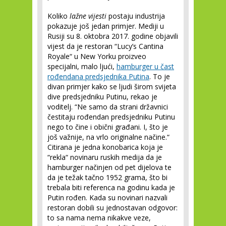
Koliko
lažne vijesti
postaju industrija
pokazuje još jedan primjer. Mediji u
Rusiji su 8. oktobra 2017. godine objavili
vijest da je restoran “Lucy’s Cantina
Royale“ u New Yorku proizveo
specijalni, malo ljući,
hamburger u čast
rođendana predsjednika Putina
. To je
divan primjer kako se ljudi širom svijeta
dive predsjedniku Putinu, rekao je
voditelj. “Ne samo da strani državnici
čestitaju rođendan predsjedniku Putinu
nego to čine i obični građani. I, što je
još važnije, na vrlo originalne načine.“
Citirana je jedna konobarica koja je
“rekla“ novinaru ruskih medija da je
hamburger načinjen od pet dijelova te
da je težak tačno 1952 grama, što bi
trebala biti referenca na godinu kada je
Putin rođen. Kada su novinari nazvali
restoran dobili su jednostavan odgovor:
to sa nama nema nikakve veze,