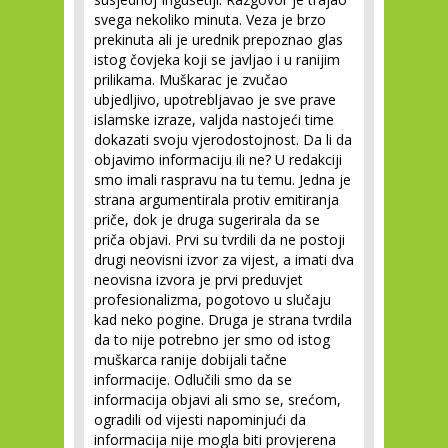
svega nekoliko minuta. Veza je brzo
prekinuta ali je urednik prepoznao glas
istog čovjeka koji se javljao i u ranijim
prilikama. Muškarac je zvučao
ubjedljivo, upotrebljavao je sve prave
islamske izraze, valjda nastojeći time
dokazati svoju vjerodostojnost. Da li da
objavimo informaciju ili ne? U redakciji
smo imali raspravu na tu temu. Jedna je
strana argumentirala protiv emitiranja
priče, dok je druga sugerirala da se
priča objavi. Prvi su tvrdili da ne postoji
drugi neovisni izvor za vijest, a imati dva
neovisna izvora je prvi preduvjet
profesionalizma, pogotovo u slučaju
kad neko pogine. Druga je strana tvrdila
da to nije potrebno jer smo od istog
muškarca ranije dobijali tačne
informacije. Odlučili smo da se
informacija objavi ali smo se, srećom,
ogradili od vijesti napominjući da
informacija nije mogla biti provjerena