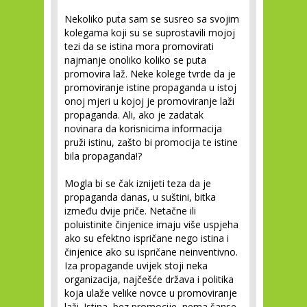
Nekoliko puta sam se susreo sa svojim
kolegama koji su se suprostavili mojoj
tezi da se istina mora promovirati
najmanje onoliko koliko se puta
promovira laž. Neke kolege tvrde da je
promoviranje istine propaganda u istoj
onoj mjeri u kojoj je promoviranje laži
propaganda. Ali, ako je zadatak
novinara da korisnicima informacija
pruži istinu, zašto bi promocija te istine
bila propaganda!?
Mogla bi se čak iznijeti teza da je
propaganda danas, u suštini, bitka
između dvije priče. Netačne ili
poluistinite činjenice imaju više uspjeha
ako su efektno ispričane nego istina i
činjenice ako su ispričane neinventivno.
Iza propagande uvijek stoji neka
organizacija, najčešće država i politika
koja ulaže velike novce u promoviranje
laži. Istina, bez promocije, nema šanse