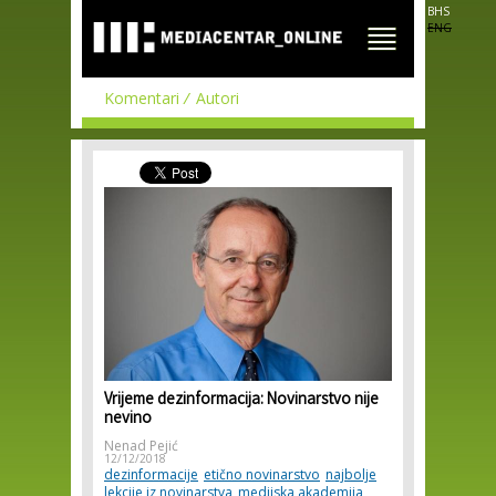
Skip to
BHS
main
ENG
content
Komentari
Autori
Vrijeme dezinformacija: Novinarstvo nije
nevino
Nenad Pejić
12/12/2018
dezinformacije
etično novinarstvo
najbolje
lekcije iz novinarstva
medijska akademija