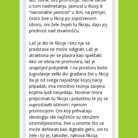
u tom nadmetanju. Javnost u Rusiji ili
“nacionalne javnosti” u BiH, na primjer,
često žive u fikciji po sopstvenom
izboru, oni žele živjeti tu fikciju, daju joj
prednost nad stvarnošću.
Laž je dio te fikcije i bez nje se
predstava ne može odigrati. Laž je
atraktivna jer se plasira kao spektakl.
Ako se istina ne promovira, laž je
unaprijed pobjednik. I na prostoru bivše
Jugoslavije veliki dio građana živi u fikciji
da je od svega najvažnije kojoj naciji
pripadaš, ima mnoštvo teorija zavjera
kojima ljudi nasjedaju. Novinar mora
prepoznati tu fikciju i poluistinu te joj se
suprostaviti istinom i njenom
promocijom. Oni koji prihvataju
ideologiju sile najčešće su okruženi
istomišljenicima, žive u onome što se
može definirati kao digitalni geto, oni to
žele i to je, također, njihova fikcija.