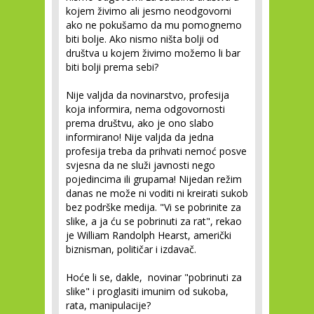
kojem živimo ali jesmo neodgovorni
ako ne pokušamo da mu pomognemo
biti bolje. Ako nismo ništa bolji od
društva u kojem živimo možemo li bar
biti bolji prema sebi?
Nije valjda da novinarstvo, profesija
koja informira, nema odgovornosti
prema društvu, ako je ono slabo
informirano! Nije valjda da jedna
profesija treba da prihvati nemoć posve
svjesna da ne služi javnosti nego
pojedincima ili grupama! Nijedan režim
danas ne može ni voditi ni kreirati sukob
bez podrške medija. "Vi se pobrinite za
slike, a ja ću se pobrinuti za rat", rekao
je William Randolph Hearst, američki
biznisman, političar i izdavač.
Hoće li se, dakle, novinar "pobrinuti za
slike" i proglasiti imunim od sukoba,
rata, manipulacije?