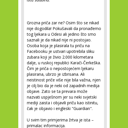
Grozna priča zar ne? Osim što se nikad
nije dogodila! Pokušavali da pronađemo
tog ljekara u Odesi ali jedino što smo
saznali je da nikad nije ni postojao.
Osoba koja je plasirala tu priču na
Facebooku je ustvari upotrebila sliku
zubara koji je živio 2.000 kilometara
dalje, u ruskoj republici Karači-Čerkeška.
Čim je priča o nepostojećem ljekaru
plasirana, ubrzo je izbrisana. Ali
neistinost priče više nije bila važna, njen
je cilj bio da je neki od zapadnih medija
objave. Zato se ta prevara može
nazvati uspješnom jer su neki svjetski
mediji zaista i objavili priču kao istinitu,
čak je objavio i engleski "Guardian".
U svim tim primjerima žrtva je ista –
primalac informacija.