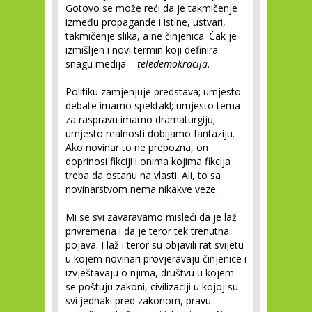
Gotovo se može reći da je takmičenje
između propagande i istine, ustvari,
takmičenje slika, a ne činjenica. Čak je
izmišljen i novi termin koji definira
snagu medija –
teledemokracija
.
Politiku zamjenjuje predstava; umjesto
debate imamo spektakl; umjesto tema
za raspravu imamo dramaturgiju;
umjesto realnosti dobijamo fantaziju.
Ako novinar to ne prepozna, on
doprinosi fikciji i onima kojima fikcija
treba da ostanu na vlasti. Ali, to sa
novinarstvom nema nikakve veze.
Mi se svi zavaravamo misleći da je laž
privremena i da je teror tek trenutna
pojava. I laž i teror su objavili rat svijetu
u kojem novinari provjeravaju činjenice i
izvještavaju o njima, društvu u kojem
se poštuju zakoni, civilizaciji u kojoj su
svi jednaki pred zakonom, pravu