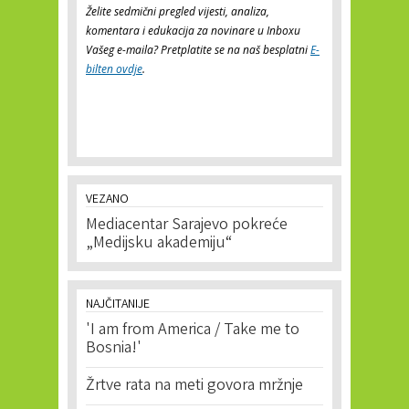
Želite sedmični pregled vijesti, analiza,
komentara i edukacija za novinare u Inboxu
Vašeg e-maila? Pretplatite se na naš besplatni
E-
bilten ovdje
.
VEZANO
Mediacentar Sarajevo pokreće
„Medijsku akademiju“
NAJČITANIJE
'I am from America / Take me to
Bosnia!'
Žrtve rata na meti govora mržnje