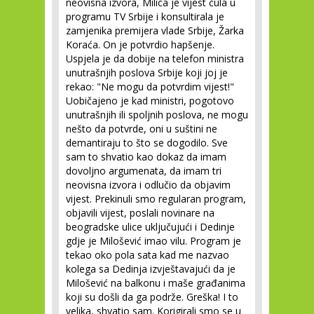
neovisna izvora, Milica je vijest čula u
programu TV Srbije i konsultirala je
zamjenika premijera vlade Srbije, Žarka
Koraća. On je potvrdio hapšenje.
Uspjela je da dobije na telefon ministra
unutrašnjih poslova Srbije koji joj je
rekao: "Ne mogu da potvrdim vijest!"
Uobičajeno je kad ministri, pogotovo
unutrašnjih ili spoljnih poslova, ne mogu
nešto da potvrde, oni u suštini ne
demantiraju to što se dogodilo. Sve
sam to shvatio kao dokaz da imam
dovoljno argumenata, da imam tri
neovisna izvora i odlučio da objavim
vijest. Prekinuli smo regularan program,
objavili vijest, poslali novinare na
beogradske ulice uključujući i Dedinje
gdje je Milošević imao vilu. Program je
tekao oko pola sata kad me nazvao
kolega sa Dedinja izvještavajući da je
Milošević na balkonu i maše građanima
koji su došli da ga podrže. Greška! I to
velika, shvatio sam. Korigirali smo se u