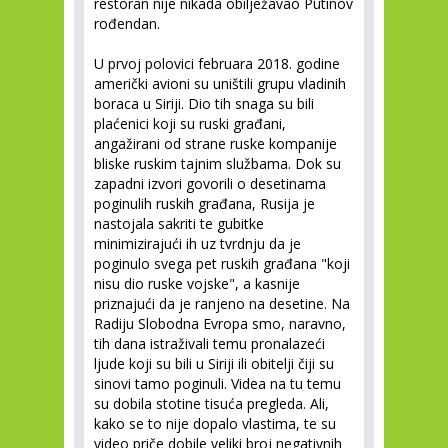
restoran nije nikada obilježavao Putinov
rođendan.
U prvoj polovici februara 2018. godine
američki avioni su uništili grupu vladinih
boraca u Siriji. Dio tih snaga su bili
plaćenici koji su ruski građani,
angažirani od strane ruske kompanije
bliske ruskim tajnim službama. Dok su
zapadni izvori govorili o desetinama
poginulih ruskih građana, Rusija je
nastojala sakriti te gubitke
minimizirajući ih uz tvrdnju da je
poginulo svega pet ruskih građana "koji
nisu dio ruske vojske", a kasnije
priznajući da je ranjeno na desetine. Na
Radiju Slobodna Evropa smo, naravno,
tih dana istraživali temu pronalazeći
ljude koji su bili u Siriji ili obitelji čiji su
sinovi tamo poginuli. Videa na tu temu
su dobila stotine tisuća pregleda. Ali,
kako se to nije dopalo vlastima, te su
video priče dobile veliki broj negativnih