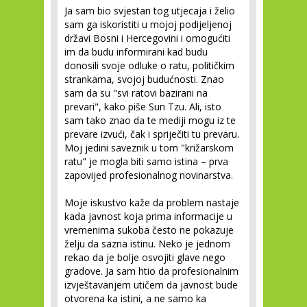
Ja sam bio svjestan tog utjecaja i želio
sam ga iskoristiti u mojoj podijeljenoj
državi Bosni i Hercegovini i omogućiti
im da budu informirani kad budu
donosili svoje odluke o ratu, političkim
strankama, svojoj budućnosti. Znao
sam da su "svi ratovi bazirani na
prevari", kako piše Sun Tzu. Ali, isto
sam tako znao da te mediji mogu iz te
prevare izvući, čak i spriječiti tu prevaru.
Moj jedini saveznik u tom "križarskom
ratu" je mogla biti samo istina – prva
zapovijed profesionalnog novinarstva.
Moje iskustvo kaže da problem nastaje
kada javnost koja prima informacije u
vremenima sukoba često ne pokazuje
želju da sazna istinu. Neko je jednom
rekao da je bolje osvojiti glave nego
gradove. Ja sam htio da profesionalnim
izvještavanjem utičem da javnost bude
otvorena ka istini, a ne samo ka