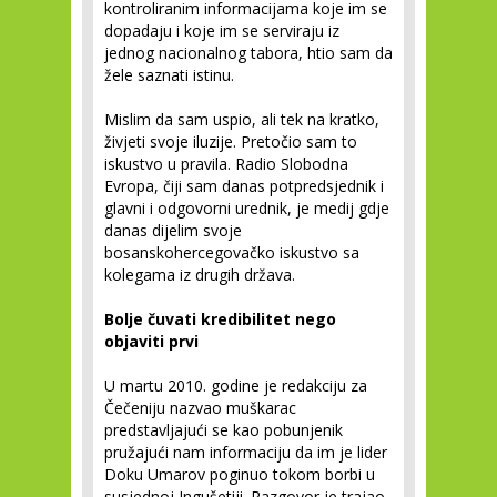
kontroliranim informacijama koje im se
dopadaju i koje im se serviraju iz
jednog nacionalnog tabora, htio sam da
žele saznati istinu.
Mislim da sam uspio, ali tek na kratko,
živjeti svoje iluzije. Pretočio sam to
iskustvo u pravila. Radio Slobodna
Evropa, čiji sam danas potpredsjednik i
glavni i odgovorni urednik, je medij gdje
danas dijelim svoje
bosanskohercegovačko iskustvo sa
kolegama iz drugih država.
Bolje čuvati kredibilitet nego
objaviti prvi
U martu 2010. godine je redakciju za
Čečeniju nazvao muškarac
predstavljajući se kao pobunjenik
pružajući nam informaciju da im je lider
Doku Umarov poginuo tokom borbi u
susjednoj Ingušetiji. Razgovor je trajao