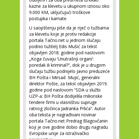
kazne za klevetu u ukupnom iznosu oko
9.000 KM, uključujući troškove
postupka i kamate.
U saopštenju piše da je riječ o tužbama
za klevetu koje je protiv redakcije
portala Tačno.net u jednom slučaju
podnio tužitelj Edis Mušić za tekst
objavljen 2018. godine pod naslovom
„Koga čuvaju ‘Unutrašnji organi’:
poredak ili kriminal?”, dok je u drugom
slučaju tužbu podnijelo Javno preduzeće
BH Pošta i Mirsad Mujić, generalni
direktor Pošte, za tekst objavljen 2019.
godine pod naslovom “SDA u službi
UZP-a: BH Pošta dodijelila milionske
tendere firmi u vlasništvu supruge
ratnog zločinca Jadranka Prlića“. Autor
oba teksta je nagrađivani novinar
portala Tačno.net Predrag Blagovčanin
koji je ove godine dobio drugu nagradu
Evropske unije za istraživačko