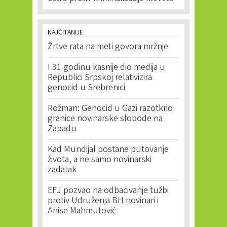
NAJČITANIJE
Žrtve rata na meti govora mržnje
I 31 godinu kasnije dio medija u
Republici Srpskoj relativizira
genocid u Srebrenici
Rožman: Genocid u Gazi razotkrio
granice novinarske slobode na
Zapadu
Kad Mundijal postane putovanje
života, a ne samo novinarski
zadatak
EFJ pozvao na odbacivanje tužbi
protiv Udruženja BH novinari i
Anise Mahmutović