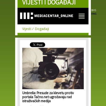
VIJESTI I DOGAĐAJI
Skip to
main
content
BHS
ENG
Vijesti
Događaji
Umbrella: Presude za klevetu protiv
portala Tačno.net ugrožavaju rad
istraživačkih medija