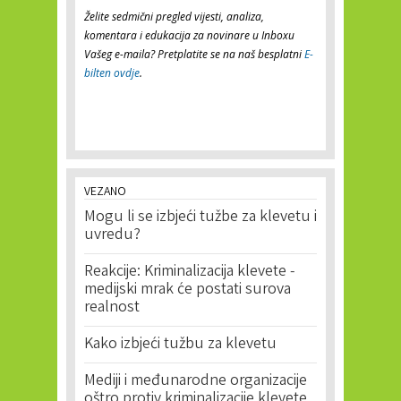
Želite sedmični pregled vijesti, analiza,
komentara i edukacija za novinare u Inboxu
Vašeg e-maila? Pretplatite se na naš besplatni
E-
bilten ovdje
.
VEZANO
Mogu li se izbjeći tužbe za klevetu i
uvredu?
Reakcije: Kriminalizacija klevete -
medijski mrak će postati surova
realnost
Kako izbjeći tužbu za klevetu
Mediji i međunarodne organizacije
oštro protiv kriminalizacije klevete