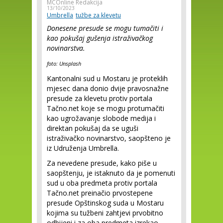
MCOnline Redakcija
13/10/2023
Umbrella
tužbe za klevetu
Donesene presude se mogu tumačiti i
kao pokušaj gušenja istraživačkog
novinarstva.
foto: Unsplash
Kantonalni sud u Mostaru je proteklih
mjesec dana donio dvije pravosnažne
presude za klevetu protiv portala
Tačno.net koje se mogu protumačiti
kao ugrožavanje slobode medija i
direktan pokušaj da se uguši
istraživačko novinarstvo, saopšteno je
iz Udruženja Umbrella.
Za nevedene presude, kako piše u
saopštenju, je istaknuto da je pomenuti
sud u oba predmeta protiv portala
Tačno.net preinačio prvostepene
presude Opštinskog suda u Mostaru
kojima su tužbeni zahtjevi prvobitno
odbijeni i za oba predmeta izrekao