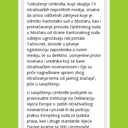
"Udruženje Umbrella, koje okuplja 13
istraživačkih neprofitnih medija, smatra
da iznosi odštetnih zahtjeva koje je
odredio Kantonalni sud u Mostaru, kao i
preinačavanje presuda Opštinskog suda
u Mostaru od strane Kantonalnog suda
ozbiljno ugrožavaju rad portala
Tačno.net, dovode u pitanje
egzistenciju zaposlenika u ovom
mediju, te su direktno usmjerene protiv
novinara i urednika koji se bave
istraživačkim novinarstvom i čije su
priče nagrađivane upravo zbog
istraživanja tema od javnog značaja”,
piše u saopštenju.
U saopštenju Umbrelle podsjetili su
pravosudne institucije na Deklaraciju
Vijeća Evrope o zaštiti istraživačkog
novinarstva i pozvali ih da poštuju
praksu Evropskog suda za ljudska
prava, kao i druge standarde Vijeća
Evrope kojima se štiti i promoviše