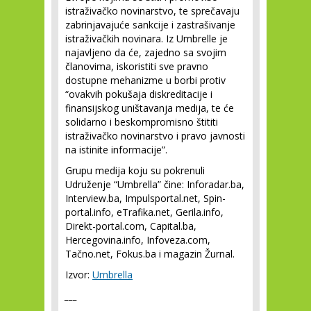
istraživačko novinarstvo, te sprečavaju
zabrinjavajuće sankcije i zastrašivanje
istraživačkih novinara. Iz Umbrelle je
najavljeno da će, zajedno sa svojim
članovima, iskoristiti sve pravno
dostupne mehanizme u borbi protiv
“ovakvih pokušaja diskreditacije i
finansijskog uništavanja medija, te će
solidarno i beskompromisno štititi
istraživačko novinarstvo i pravo javnosti
na istinite informacije”.
Grupu medija koju su pokrenuli
Udruženje “Umbrella” čine: Inforadar.ba,
Interview.ba, Impulsportal.net, Spin-
portal.info, eTrafika.net, Gerila.info,
Direkt-portal.com, Capital.ba,
Hercegovina.info, Infoveza.com,
Tačno.net, Fokus.ba i magazin Žurnal.
Izvor:
Umbrella
___