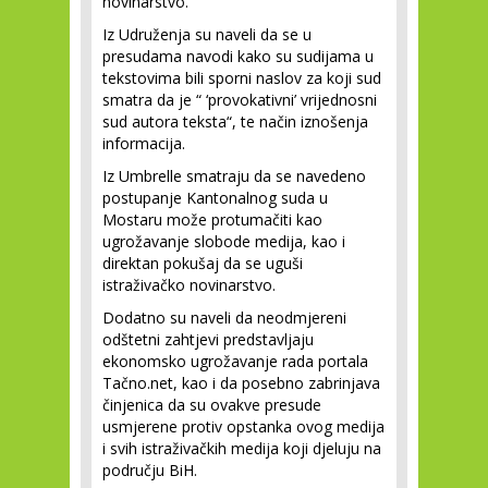
novinarstvo.
Iz Udruženja su naveli da se u
presudama navodi kako su sudijama u
tekstovima bili sporni naslov za koji sud
smatra da je “ ‘provokativni’ vrijednosni
sud autora teksta“, te način iznošenja
informacija.
Iz Umbrelle smatraju da se navedeno
postupanje Kantonalnog suda u
Mostaru može protumačiti kao
ugrožavanje slobode medija, kao i
direktan pokušaj da se uguši
istraživačko novinarstvo.
Dodatno su naveli da neodmjereni
odštetni zahtjevi predstavljaju
ekonomsko ugrožavanje rada portala
Tačno.net, kao i da posebno zabrinjava
činjenica da su ovakve presude
usmjerene protiv opstanka ovog medija
i svih istraživačkih medija koji djeluju na
području BiH.