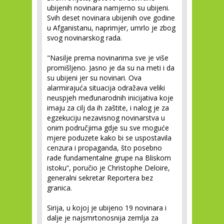
ubijenih novinara namjerno su ubijeni.
Svih deset novinara ubijenih ove godine
u Afganistanu, naprimjer, umrlo je zbog
svog novinarskog rada.
"Nasilje prema novinarima sve je više
promišljeno. Jasno je da su na meti i da
su ubijeni jer su novinari. Ova
alarmirajuća situacija odražava veliki
neuspjeh međunarodnih inicijativa koje
imaju za cilj da ih zaštite, i nalog je za
egzekuciju nezavisnog novinarstva u
onim područjima gdje su sve moguće
mjere poduzete kako bi se uspostavila
cenzura i propaganda, što posebno
rade fundamentalne grupe na Bliskom
istoku“, poručio je Christophe Deloire,
generalni sekretar Reportera bez
granica.
Sirija, u kojoj je ubijeno 19 novinara i
dalje je najsmrtonosnija zemlja za