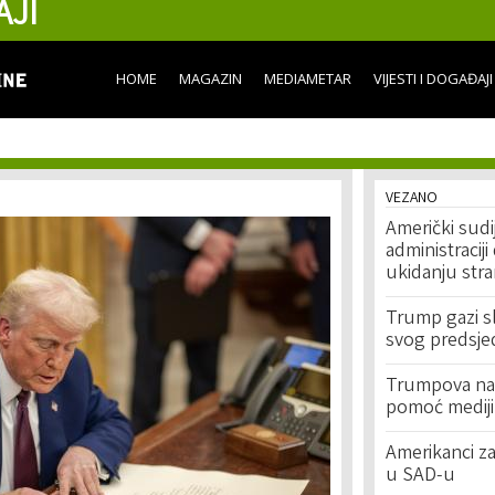
AJI
Skip to
main
content
HOME
MAGAZIN
MEDIAMETAR
VIJESTI I DOGAĐAJI
VEZANO
Američki sud
administracij
ukidanju str
Trump gazi s
svog predsj
Trumpova nar
pomoć medijim
Amerikanci z
u SAD-u