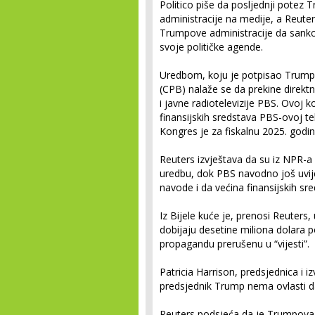
Politico piše da posljednji potez
administracije na medije, a Reuter
Trumpove administracije da sankci
svoje političke agende.
Uredbom, koju je potpisao Trump,
(CPB) nalaže se da prekine direkt
i javne radiotelevizije PBS. Ovoj k
finansijskih sredstava PBS-ovoj tel
Kongres je za fiskalnu 2025. godin
Reuters izvještava da su iz NPR-a
uredbu, dok PBS navodno još uvije
navode i da većina finansijskih sre
Iz Bijele kuće je, prenosi Reuter
dobijaju desetine miliona dolara p
propagandu prerušenu u “vijesti”.
Patricia Harrison, predsjednica i i
predsjednik Trump nema ovlasti d
Reuters podsjeća da je Trumpova ad