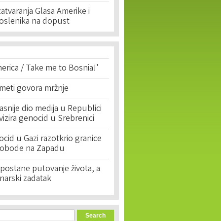
tvaranja Glasa Amerike i
poslenika na dopust
erica / Take me to Bosnia!'
 meti govora mržnje
asnije dio medija u Republici
ivizira genocid u Srebrenici
cid u Gazi razotkrio granice
lobode na Zapadu
postane putovanje života, a
narski zadatak
orm