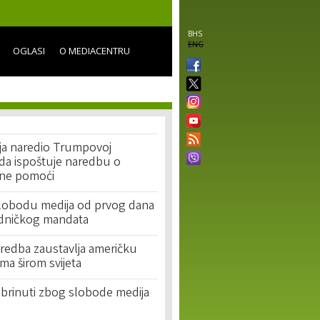
BHS
ENG
OGLASI
O MEDIACENTRU
ija naredio Trumpovoj
i da ispoštuje naredbu o
ane pomoći
lobodu medija od prvog dana
edničkog mandata
edba zaustavlja američku
a širom svijeta
abrinuti zbog slobode medija