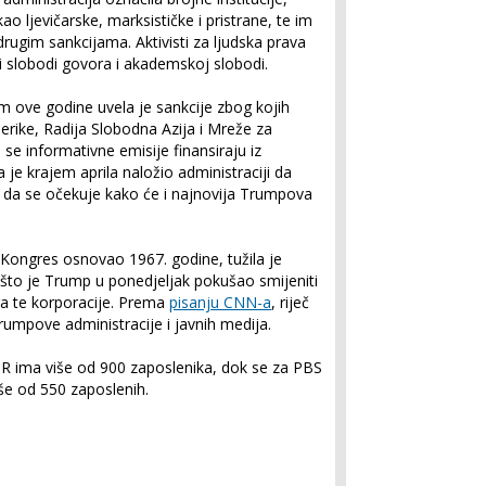
ao ljevičarske, marksističke i pristrane, te im
 drugim sankcijama. Aktivisti za ljudska prava
nji slobodi govora i akademskoj slobodi.
 ove godine uvela je sankcije zbog kojih
erike, Radija Slobodna Azija i Mreže za
 se informativne emisije finansiraju iz
 je krajem aprila naložio administraciji da
še da se očekuje kako će i najnovija Trumpova
 Kongres osnovao 1967. godine, tužila je
 što je Trump u ponedjeljak pokušao smijeniti
ra te korporacije. Prema
pisanju CNN-a
, riječ
umpove administracije i javnih medija.
R ima više od 900 zaposlenika, dok se za PBS
še od 550 zaposlenih.