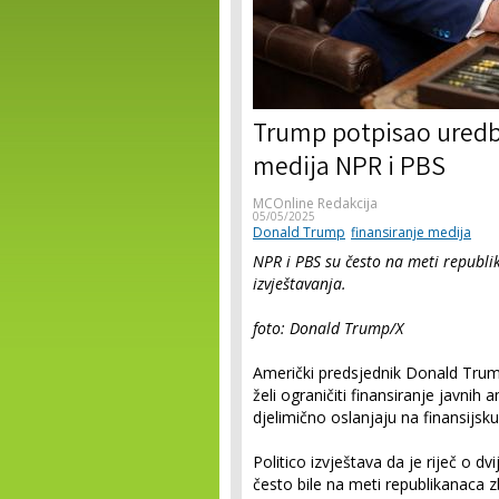
Trump potpisao uredb
medija NPR i PBS
MCOnline Redakcija
05/05/2025
Donald Trump
finansiranje medija
NPR i PBS su često na meti republ
izvještavanja.
foto: Donald Trump/X
Američki predsjednik Donald Tru
želi ograničiti finansiranje javnih
djelimično oslanjaju na finansijsku
Politico izvještava da je riječ o d
često bile na meti republikanaca 