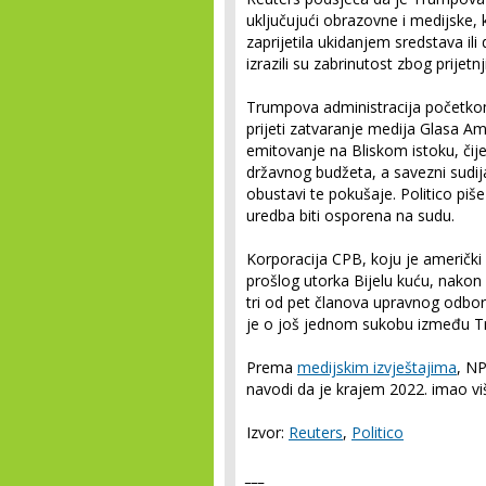
uključujući obrazovne i medijske, k
zaprijetila ukidanjem sredstava ili
izrazili su zabrinutost zbog prijet
Trumpova administracija početkom
prijeti zatvaranje medija Glasa Am
emitovanje na Bliskom istoku, čije
državnog budžeta, a savezni sudija
obustavi te pokušaje. Politico pi
uredba biti osporena na sudu.
Korporacija CPB, koju je američki
prošlog utorka Bijelu kuću, nakon
tri od pet članova upravnog odbo
je o još jednom sukobu između Tr
Prema
medijskim izvještajima
, NP
navodi da je krajem 2022. imao vi
Izvor:
Reuters
,
Politico
___