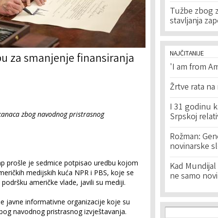
Tužbe zbog za
stavljanja za
NAJČITANIJE
u za smanjenje finansiranja
'I am from Am
Žrtve rata na
I 31 godinu k
ikanaca zbog navodnog pristrasnog
Srpskoj relat
Rožman: Geno
novinarske s
mp prošle je sedmice potpisao uredbu kojom
Kad Mundijal 
 američkih medijskih kuća NPR i PBS, koje se
ne samo novi
 podršku američke vlade, javili su mediji.
vije javne informativne organizacije koje su
Search f
Search
zbog navodnog pristrasnog izvještavanja.