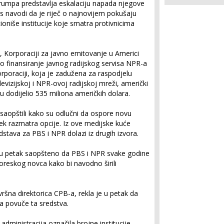
 Trumpa predstavlja eskalaciju napada njegove
s navodi da je riječ o najnovijem pokušaju
oniše institucije koje smatra protivnicima
 Korporaciji za javno emitovanje u Americi
no finansiranje javnog radijskog servisa NPR-a
orporaciji, koja je zadužena za raspodjelu
evizijskoj i NPR-ovoj radijskoj mreži, američki
u dodijelio 535 miliona američkih dolara.
 saopštili kako su odlučni da ospore novu
k razmatra opcije. Iz ove medijske kuće
dstava za PBS i NPR dolazi iz drugih izvora.
s, u petak saopšteno da PBS i NPR svake godine
oreskog novca kako bi navodno širili
zvršna direktorica CPB-a, rekla je u petak da
a povuče ta sredstva.
ministracija označila brojne institucije,