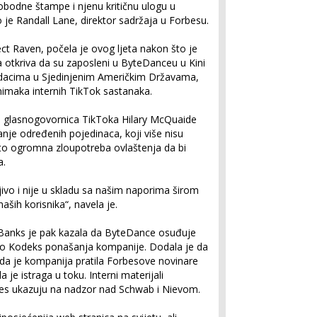
lobodne štampe i njenu kritičnu ulogu u
o je Randall Lane, direktor sadržaja u Forbesu.
ct Raven, počela je ovog ljeta nakon što je
 otkriva da su zaposleni u ByteDanceu u Kini
podacima u Sjedinjenim Američkim Državama,
nimaka internih TikTok sastanaka.
a, glasnogovornica TikToka Hilary McQuaide
šanje određenih pojedinaca, koji više nisu
 to ogromna zloupotreba ovlaštenja da bi
a.
jivo i nije u skladu sa našim naporima širom
ših korisnika“, navela je.
 Banks je pak kazala da ByteDance osuđuje
ršio Kodeks ponašanja kompanije. Dodala je da
a je kompanija pratila Forbesove novinare
je istraga u toku. Interni materijali
es ukazuju na nadzor nad Schwab i Nievom.