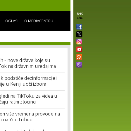
BHS
ENG
OGLASI
O MEDIACENTRU
h - nove države koje su
kTok na državnim uređajima
ok podstiče dezinformacije i
ije u Keniji uoči izbora
gledi na TikToku za videa u
čaju ratni zločinci
džeri više vremena provode na
o na YouTubeu