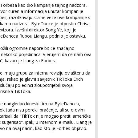
a Forbesa kao dio kampanje tajnog nadzora,
 izvor curenja informacija unutar kompanije
bes, razotkrivaju stalne veze ove kompanije s
tikama nadzora, ByteDance je otpustio Chrisa
izora. Izvršni direktor Song Ye, koji je
teDancea Rubou Liangu, podnio je ostavku.
ložili ogromne napore bit će značajno
nekoliko pojedinaca. Vjerujem da će nam ova
ja”, kazao je Liang za Forbes.
 imaju grupu za internu reviziju ovlaštenu da
a, rekao je glavni savjetnik TikToka Erich
učaju pojedinci zloupotrijebili svoja
risnika TikToka.
i je nadgledao kineski tim na ByteDanceu,
k tada nisu porekli praćenje, ali su o ovim
isali da “TikTok nije mogao pratiti američke
k sugerisao”. Ipak, u internom e-mailu, Liang je
vo na ovaj način, kao što je Forbes objavio.