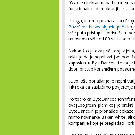
“Ovo je direktan napad na ideju s
funkcionalnoj demokratiji”, istaka
Istraga, interno poznata kao Proje
BuzzFeed News objavio priču
koja
više puta pristupali korisničkim 
na osnovu više od 80 sati audio s
Nakon što je ova priča objavljen
rekla je da je neprihvatljivo pona
zaposleni u ByteDanceu, te da je
dobili pristup korisničkim podacim
„Ovo loše ponašanje je neprihvatl
TikToka da zaslužimo povjerenje na
Portparolka ByteDancea Jennifer
ovaj „pogrešni plan“ koji je prek
ByteDance nije pronašao dokaze d
mimo novinarke Baker-White, ali da 
kompanije koje je pregledao Forb