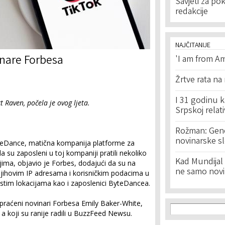
Savjeti za po
redakcije
NAJČITANIJE
inare Forbesa
'I am from Am
Žrtve rata na
I 31 godinu k
t Raven, počela je ovog ljeta.
Srpskoj relat
Rožman: Geno
novinarske s
ByteDance, matična kompanija platforme za
a su zaposleni u toj kompaniji pratili nekoliko
Kad Mundijal 
njima, objavio je Forbes, dodajući da su na
ne samo novi
 njihovim IP adresama i korisničkim podacima u
a istim lokacijama kao i zaposlenici ByteDancea.
praćeni novinari Forbesa Emily Baker-White,
Search f
Search
a koji su ranije radili u BuzzFeed Newsu.