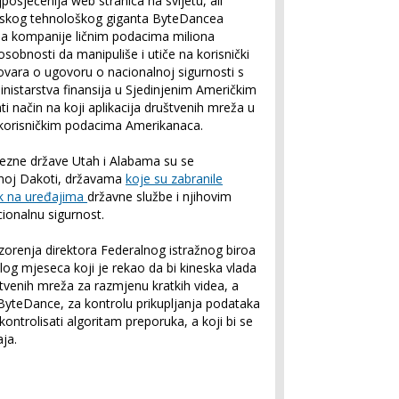
osjećenija web stranica na svijetu, ali
neskog tehnološkog giganta ByteDancea
upa kompanije ličnim podacima miliona
sobnosti da manipuliše i utiče na korisnički
vara o ugovoru o nacionalnoj sigurnosti s
inistarstva finansija u Sjedinjenim Američkim
ti način na koji aplikacija društvenih mreža u
m korisničkim podacima Amerikanaca.
zne države Utah i Alabama su se
užnoj Dakoti, državama
koje su zabranile
ok na uređajima
državne službe i njihovim
ionalnu sigurnost.
zorenja direktora Federalnog istražnog biroa
log mjeseca koji je rekao da bi kineska vlada
štvenih mreža za razmjenu kratkih videa, a
 ByteDance, za kontrolu prikupljanja podataka
 kontrolisati algoritam preporuka, a koji bi se
aja.