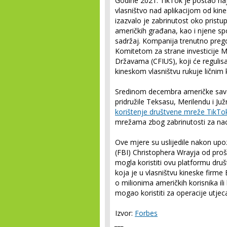
Godine 2021. TikTok je postao najp
vlasništvo nad aplikacijom od ki
izazvalo je zabrinutost oko prist
američkih građana, kao i njene spo
sadržaj. Kompanija trenutno prego
Komitetom za strane investicije M
Državama (CFIUS), koji će regulisa
kineskom vlasništvu rukuje lični
Sredinom decembra američke save
pridružile Teksasu, Merilendu i J
korištenje društvene mreže TikT
mrežama zbog zabrinutosti za nac
Ove mjere su uslijedile nakon upo
(FBI) Christophera Wrayja od proš
mogla koristiti ovu platformu dru
koja je u vlasništvu kineske firme
o milionima američkih korisnika ili
mogao koristiti za operacije utjec
Izvor:
Forbes
___