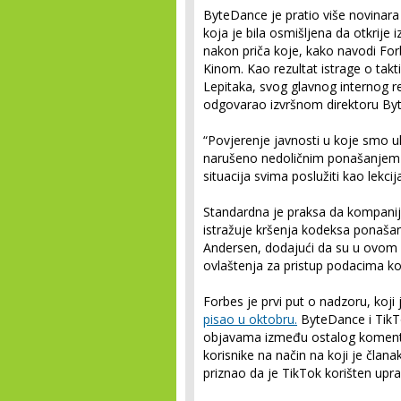
ByteDance je pratio više novinar
koja je bila osmišljena da otkrije
nakon priča koje, kako navodi For
Kinom. Kao rezultat istrage o tak
Lepitaka, svog glavnog internog rev
odgovarao izvršnom direktoru By
“Povjerenje javnosti u koje smo u
narušeno nedoličnim ponašanjem 
situacija svima poslužiti kao lekci
Standardna je praksa da kompanije
istražuje kršenja kodeksa ponašanj
Andersen, dodajući da su u ovom sl
ovlaštenja za pristup podacima ko
Forbes je prvi put o nadzoru, koj
pisao u oktobru.
ByteDance i TikTo
objavama između ostalog komentar
korisnike na način na koji je člana
priznao da je TikTok korišten upra