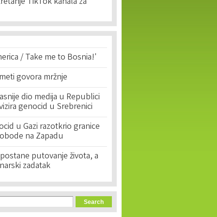
kretanje TikTok kanala za
erica / Take me to Bosnia!'
 meti govora mržnje
asnije dio medija u Republici
ivizira genocid u Srebrenici
cid u Gazi razotkrio granice
lobode na Zapadu
postane putovanje života, a
narski zadatak
orm