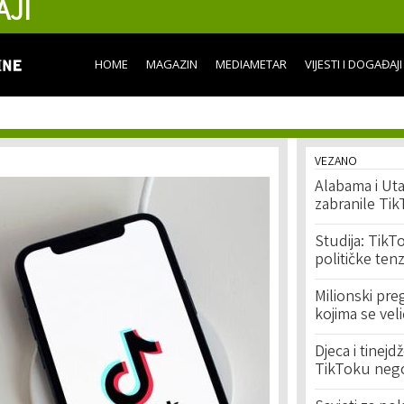
AJI
Skip to
main
content
HOME
MAGAZIN
MEDIAMETAR
VIJESTI I DOGAĐAJI
VEZANO
Alabama i Uta
zabranile Ti
Studija: TikT
političke tenz
Milionski pre
kojima se veli
Djeca i tinej
TikToku neg