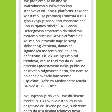
sve probleme sa kojima se
svakodnevno suočavamo kao
stanovnici BiH. Svoju platformu također
koristimo i za promociju turizma u BiH,
granu koja je apsolutno zapostavljena.
Kao inicijativa mladih CAT Bosna i
Hercegovina smatramo da mladima
moramo pristupiti kroz platforme na
kojima oni provode najviše svog
slobodnog vremena, danas sa
sigurnošću možemo reći da je to
definitivno TikTok. Ne bježimo od
trendova, već se trudimo da ih i sami
pratimo i predstavimo našoj publici na
društveno odgovoran način, što nam se
do sada pokazalo kao veoma
uspješno”, kaže za Mediacentar Mirela
Biković iz ORC Tuzla.
No, svjesna je da kao i sve društvene
mreže, ni TikTok nije ostao imun na
negativne društvene pojave, s obzirom
na to da je u pitanju relativno nova