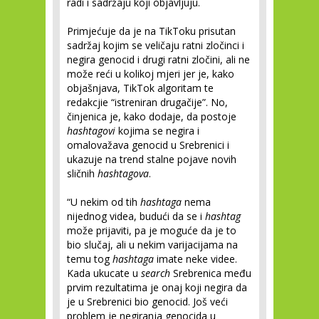
radi i sadržaju koji objavljuju.
Primjećuje da je na TikToku prisutan
sadržaj kojim se veličaju ratni zločinci i
negira genocid i drugi ratni zločini, ali ne
može reći u kolikoj mjeri jer je, kako
objašnjava, TikTok algoritam te
redakcjie “istreniran drugačije”. No,
činjenica je, kako dodaje, da postoje
hashtagovi
kojima se negira i
omalovažava genocid u Srebrenici i
ukazuje na trend stalne pojave novih
sličnih
hashtagova
.
“U nekim od tih
hashtaga
nema
nijednog videa, budući da se i
hashtag
može prijaviti, pa je moguće da je to
bio slučaj, ali u nekim varijacijama na
temu tog
hashtaga
imate neke videe.
Kada ukucate u
search
Srebrenica među
prvim rezultatima je onaj koji negira da
je u Srebrenici bio genocid. Još veći
problem je negiranja genocida u