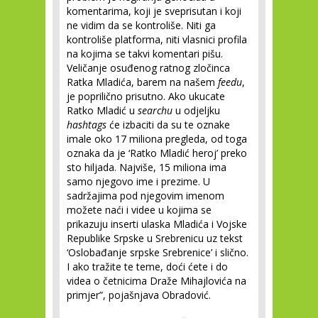
komentarima, koji je sveprisutan i koji
ne vidim da se kontroliše. Niti ga
kontroliše platforma, niti vlasnici profila
na kojima se takvi komentari pišu.
Veličanje osuđenog ratnog zločinca
Ratka Mladića, barem na našem
feedu
,
je poprilično prisutno. Ako ukucate
Ratko Mladić u
searchu
u odjeljku
hashtags
će
izbaciti da su te oznake
imale oko 17 miliona pregleda, od toga
oznaka da je ‘Ratko Mladić heroj’ preko
sto hiljada. Najviše, 15 miliona ima
samo njegovo ime i prezime. U
sadržajima pod njegovim imenom
možete naći i videe u kojima se
prikazuju inserti ulaska Mladića i Vojske
Republike Srpske u Srebrenicu uz tekst
‘Oslobađanje srpske Srebrenice’ i slično.
I ako tražite te teme, doći ćete i do
videa o četnicima Draže Mihajlovića na
primjer”, pojašnjava Obradović.