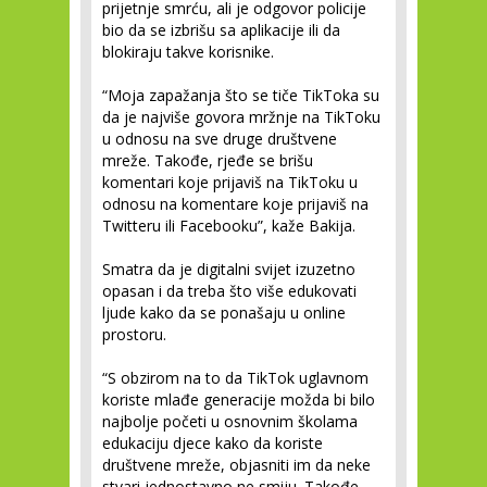
prijetnje smrću, ali je odgovor policije
bio da se izbrišu sa aplikacije ili da
blokiraju takve korisnike.
“Moja zapažanja što se tiče TikToka su
da je najviše govora mržnje na TikToku
u odnosu na sve druge društvene
mreže. Takođe, rjeđe se brišu
komentari koje prijaviš na TikToku u
odnosu na komentare koje prijaviš na
Twitteru ili Facebooku”, kaže Bakija.
Smatra da je digitalni svijet izuzetno
opasan i da treba što više edukovati
ljude kako da se ponašaju u online
prostoru.
“S obzirom na to da TikTok uglavnom
koriste mlađe generacije možda bi bilo
najbolje početi u osnovnim školama
edukaciju djece kako da koriste
društvene mreže, objasniti im da neke
stvari jednostavno ne smiju. Takođe,