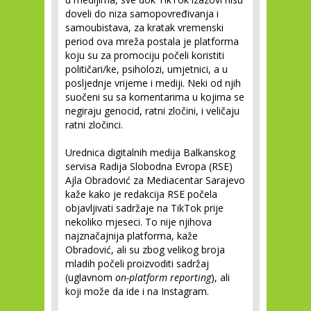
doveli do niza samopovređivanja i
samoubistava, za kratak vremenski
period ova mreža postala je platforma
koju su za promociju počeli koristiti
političari/ke, psiholozi, umjetnici, a u
posljednje vrijeme i mediji. Neki od njih
suočeni su sa komentarima u kojima se
negiraju genocid, ratni zločini, i veličaju
ratni zločinci.
Urednica digitalnih medija Balkanskog
servisa Radija Slobodna Evropa (RSE)
Ajla Obradović za Mediacentar Sarajevo
kaže kako je redakcija RSE počela
objavljivati sadržaje na TikTok prije
nekoliko mjeseci. To nije njihova
najznačajnija platforma, kaže
Obradović, ali su zbog velikog broja
mladih počeli proizvoditi sadržaj
(uglavnom
on-platform reporting
), ali
koji može da ide i na Instagram.