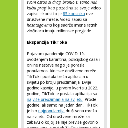
svom ostao si drag, branio si samo naš
kućni prag
” kao pozadinu za svoje video
zapise iskoristilo je
85 korisnika
ove
društvene mreže. Video zapisi sa
hashtagovima
koji sadrže imena ratnih
zločinaca imaju milionske preglede.
Ekspanzija TikToka
Pojavom pandemije COVID-19,
uvođenjem karantina, policijskog časa i
online nastave naglo je porasla
popularnost kineske društvene mreže
TikTok i postala treća aplikacija u
svijetu po broju preuzimanja. Dvije
godine kasnije, u prvom kvartalu 2022.
godine, TikTok je postala aplikacija sa
najviše preuzimanja na svijetu
. Prošle
godine, ali samo na jedan dan, TikTok
je bio
najpopularnija
društvena mreža
na svijetu. Od društvene mreže za
zabavu o kojoj se nije previše govorilo
u medijima, sve dok TikTok izazovi nisu