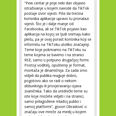
“Pew centar je prije neki dan objavio
istraživanje u kojem navode da TikTok
postaje izvor vijesti. Piše da trećina
korisnika aplikacije upravo tu pronalazi
vijesti. Što je i dalje manje od
Facebooka, ali se TikTok pojavio kao
aplikacija na kojoj se ljudi snimaju kako
plešu, pa je ovaj porast korisnika koji se
informišu na TikToku utoliko značajniji.
Teme koje pokrivamo na TikToku su
teme kojima se bavimo i na stranici
RSE, samo u potpuno drugačijoj formi.
Postoji voditelj, opušteniji je format,
montaža je dinamičnija. Za sada smo
vidjeli da publika reaguje dobro,
pogotovo ako se radi o nekom
debunkingu
ili provjeravanju izjava
zvaničnika. Tako da urednički teme su
iste koje možete vidjeti i na stranici,
samo prilagođene mlađoj publici i
samoj platformi”, govori Obradović o
značaju ove mreže za medij u kojem