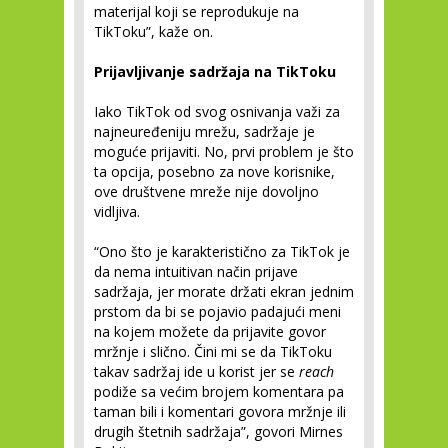
materijal koji se reprodukuje na
TikToku”, kaže on.
Prijavljivanje sadržaja na TikToku
Iako TikTok od svog osnivanja važi za
najneuređeniju mrežu, sadržaje je
moguće prijaviti. No, prvi problem je što
ta opcija, posebno za nove korisnike,
ove društvene mreže nije dovoljno
vidljiva.
“Ono što je karakteristično za TikTok je
da nema intuitivan način prijave
sadržaja, jer morate držati ekran jednim
prstom da bi se pojavio padajući meni
na kojem možete da prijavite govor
mržnje i slično. Čini mi se da TikToku
takav sadržaj ide u korist jer se
reach
podiže sa većim brojem komentara pa
taman bili i komentari govora mržnje ili
drugih štetnih sadržaja”, govori Mirnes