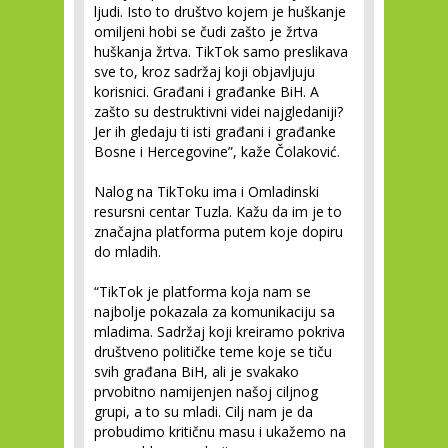
ljudi. Isto to društvo kojem je huškanje
omiljeni hobi se čudi zašto je žrtva
huškanja žrtva. TikTok samo preslikava
sve to, kroz sadržaj koji objavljuju
korisnici. Građani i građanke BiH. A
zašto su destruktivni videi najgledaniji?
Jer ih gledaju ti isti građani i građanke
Bosne i Hercegovine”, kaže Čolaković.
Nalog na TikToku ima i Omladinski
resursni centar Tuzla. Kažu da im je to
značajna platforma putem koje dopiru
do mladih.
“TikTok je platforma koja nam se
najbolje pokazala za komunikaciju sa
mladima. Sadržaj koji kreiramo pokriva
društveno političke teme koje se tiču
svih građana BiH, ali je svakako
prvobitno namijenjen našoj ciljnog
grupi, a to su mladi. Cilj nam je da
probudimo kritičnu masu i ukažemo na