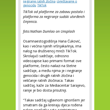
negiranje ratnih zločina
izvještavanje o
genocidu
TikTok
TikTok od platforme za zabavu postala i
platforma za negiranje sudski utvrđenih
činjenica.
foto:Nathan Dumlao on Unsplash
Osamnaestogodišnja Hana Ćuković,
kao i većina njenih vršnjaka/inja, ima
nalog na društvenoj mreži TikTok.
Skrolajući sadržaje, odnosno
videozapise kao primarni format ove
platforme, često nailazi na štetne
sadržaje, a među njima je i negiranje
genocida i drugih ratnih zločina i
veličanje ratnih zločinaca. Takav
sadržaj, kaže za Mediacentar Sarajevo,
ranije je bio dosta prisutniji.
“Takav sadržaj uglavnom ignorišem jer
smatram da ga kreiraju djeca rođena
nakon završetka rata zaintrigirana