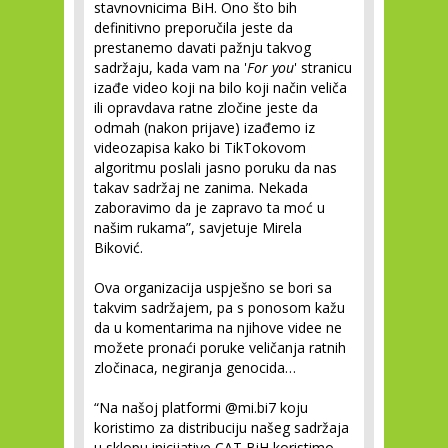
stavnovnicima BiH. Ono što bih
definitivno preporučila jeste da
prestanemo davati pažnju takvog
sadržaju, kada vam na '
For you
' stranicu
izađe video koji na bilo koji način veliča
ili opravdava ratne zločine jeste da
odmah (nakon prijave) izađemo iz
videozapisa kako bi TikTokovom
algoritmu poslali jasno poruku da nas
takav sadržaj ne zanima. Nekada
zaboravimo da je zapravo ta moć u
našim rukama”, savjetuje Mirela
Biković.
Ova organizacija uspješno se bori sa
takvim sadržajem, pa s ponosom kažu
da u komentarima na njihove videe ne
možete pronaći poruke veličanja ratnih
zločinaca, negiranja genocida…
“Na našoj platformi @mi.bi7 koju
koristimo za distribuciju našeg sadržaja
u sklopu inicijative CAT BiH koristimo