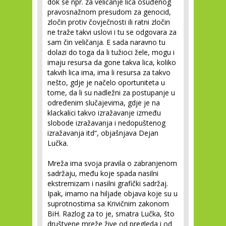
dok se npr. za veličanje lica osuđenog
pravosnažnom presudom za genocid,
zločin protiv čovječnosti ili ratni zločin
ne traže takvi uslovi i tu se odgovara za
sam čin veličanja. E sada naravno tu
dolazi do toga da li tužioci žele, mogu i
imaju resursa da gone takva lica, koliko
takvih lica ima, ima li resursa za takvo
nešto, gdje je načelo oportuniteta u
tome, da li su nadležni za postupanje u
određenim slučajevima, gdje je na
klackalici takvo izražavanje između
slobode izražavanja i nedopuštenog
izražavanja itd“, objašnjava Dejan
Lučka.
Mreža ima svoja pravila o zabranjenom
sadržaju, među koje spada nasilni
ekstremizam i nasilni grafički sadržaj.
Ipak, imamo na hiljade objava koje su u
suprotnostima sa Krivičnim zakonom
BiH. Razlog za to je, smatra Lučka, što
društvene mreže žive od pregleda i od