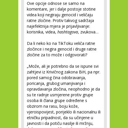
Ove opcije odnose se samo na
komentare, jer i dalje postoje stotine
videa koji negiraju genocid i veličaju
ratne zločine. Protiv takvog sadržaja
najefektnija mjera je prijavljivanje:
korisnika, videa,
hashtagova
, zvukova…
Da li neko ko na TikToku veliča ratne
zločince i negira genocid i druge ratne
zločine za to može i odgovorati?
„Može, ali je potrebno da se ispune svi
zahtjevi iz Krivičnog zakona BiH, pa npr.
pored samog čina odobravanja,
poricanja, grubog umanjivanja i
opravdavanja zločina, neophodno je da
su te radnje usmjerene protiv grupe
osoba ili člana grupe određene s
obzirom na rasu, boju kože,
vjeroispovijest, porijeklo ili nacionalnu ili
etničku pripadnost, da su učinjene u
javnosti i da potiču nasilje ili mržnju,