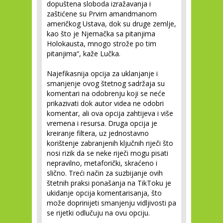
dopuštena sloboda izražavanja i
zaštićene su Prvim amandmanom
američkog Ustava, dok su druge zemlje,
kao što je Njemačka sa pitanjima
Holokausta, mnogo strože po tim
pitanjima“, kaže Lučka.
Najefikasnija opcija za uklanjanje i
smanjenje ovog štetnog sadržaja su
komentari na odobrenju koji se neće
prikazivati dok autor videa ne odobri
komentar, ali ova opcija zahtijeva i više
vremena i resursa. Druga opcija je
kreiranje filtera, uz jednostavno
korištenje zabranjenih ključnih riječi što
nosi rizik da se neke riječi mogu pisati
nepravilno, metaforički, skraćeno i
slično. Treći način za suzbijanje ovih
štetnih praksi ponašanja na TikToku je
ukidanje opcija komentarisanja, što
može doprinijeti smanjenju vidljivosti pa
se rijetki odlučuju na ovu opciju.