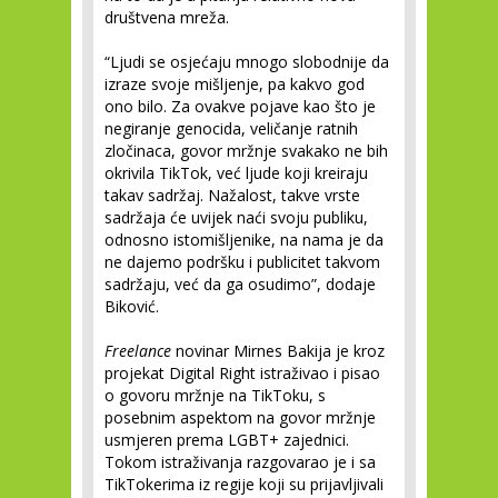
društvena mreža.
“Ljudi se osjećaju mnogo slobodnije da
izraze svoje mišljenje, pa kakvo god
ono bilo. Za ovakve pojave kao što je
negiranje genocida, veličanje ratnih
zločinaca, govor mržnje svakako ne bih
okrivila TikTok, već ljude koji kreiraju
takav sadržaj. Nažalost, takve vrste
sadržaja će uvijek naći svoju publiku,
odnosno istomišljenike, na nama je da
ne dajemo podršku i publicitet takvom
sadržaju, već da ga osudimo”, dodaje
Biković.
Freelance
novinar Mirnes Bakija je kroz
projekat Digital Right istraživao i pisao
o govoru mržnje na TikToku, s
posebnim aspektom na govor mržnje
usmjeren prema LGBT+ zajednici.
Tokom istraživanja razgovarao je i sa
TikTokerima iz regije koji su prijavljivali