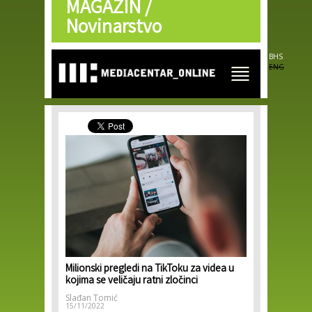
MAGAZIN /
Skip to
main
Novinarstvo
content
BHS
ENG
Milionski pregledi na TikToku za videa u
kojima se veličaju ratni zločinci
Slađan Tomić
15/11/2022