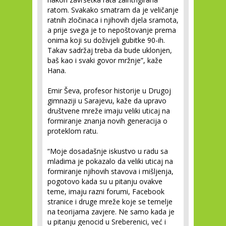
ratom. Svakako smatram da je veličanje
ratnih zločinaca i njihovih djela sramota,
a prije svega je to nepoštovanje prema
onima koji su doživjeli gubitke 90-ih.
Takav sadržaj treba da bude uklonjen,
baš kao i svaki govor mržnje”, kaže
Hana.
Emir Ševa, profesor historije u Drugoj
gimnaziji u Sarajevu, kaže da upravo
društvene mreže imaju veliki uticaj na
formiranje znanja novih generacija o
proteklom ratu.
“Moje dosadašnje iskustvo u radu sa
mladima je pokazalo da veliki uticaj na
formiranje njihovih stavova i mišljenja,
pogotovo kada su u pitanju ovakve
teme, imaju razni forumi, Facebook
stranice i druge mreže koje se temelje
na teorijama zavjere. Ne samo kada je
u pitanju genocid u Sreberenici, već i