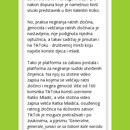
nakon dopuna koje je nametnuo bivši
visoki predstavnik u BiH Valentin Inzko.
No, praksa negiranja ratnih zločina,
genocida i veličanja ratnih zločinaca je
nastavljena, nije podignuta nijedna
optužnica, a takav sadržaj je prisutan i
na TikToku - društvenoj mreži koju
najviše koriste djeca i mladi.
Tako je platforma za zabavu postala i
platforma za negiranje sudski utvrđenih
činjenica. Na njoj su stotine video
zapisa na kojima se veličaju ratni
zločinci i negira genocid. Više od 100
korisnika TikToka koristi
username
Ratko Mladić, a više stotina video
zapisa veliča Ratka Mladića, osuđenog
ratnog zločinca na doživotni zatvor.
TikTok je moguće pretraživati i po
zvukovima, a pjesmu
“Generalne,
generale,
junaci se sa tobom kale narodu