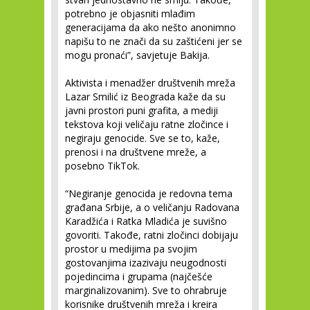
potrebno je objasniti mlađim
generacijama da ako nešto anonimno
napišu to ne znači da su zaštićeni jer se
mogu pronaći”, savjetuje Bakija.
Aktivista i menadžer društvenih mreža
Lazar Smilić iz Beograda kaže da su
javni prostori puni grafita, a mediji
tekstova koji veličaju ratne zločince i
negiraju genocide. Sve se to, kaže,
prenosi i na društvene mreže, a
posebno TikTok.
“Negiranje genocida je redovna tema
građana Srbije, a o veličanju Radovana
Karadžića i Ratka Mladića je suvišno
govoriti. Takođe, ratni zločinci dobijaju
prostor u medijima pa svojim
gostovanjima izazivaju neugodnosti
pojedincima i grupama (najčešće
marginalizovanim). Sve to ohrabruje
korisnike društvenih mreža i kreira