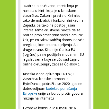
“Radi se o društvenoj mreži koja je
nastala u Kini i koja je u kineskom
vlasništvu. Zakoni i pravila u Kini nisu
tako demokratski i funkcionalni kao na
Zapadu, pa tako ne postoji jasan
interes same društvene mreže da se
bori sa problematičnim sadržajem. Ne
želi, jer im takav sadržaj donosi najviše
pregleda, komentara, dijeljenja. A s
druge strane, Kina nije članica EU
(logično) pa ne podliježe modernim EU
legislativama koje se tiču sadržaja u
online okruženju”, zapaža Čolaković.
Kineska video aplikacija TikTok, u
vlasništvu kineske kompanije
ByteDance, pridružila se 2020. godine
dobrovoljnom
kodeksu ponašanja
Evropske
unije za borbu protiv govora
mržnje na internetu.
Evropska komisija je u maju 2016.