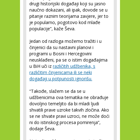
drugi historijski događaji koji su jasno
naučno dokazani, ali ipak, dovode se u
pitanje raznim teorijama zavjere, jer to
je popularno, pogotovo kod mlađe
populacije”, kaže Ševa.
Jedan od razloga možemo tražiti i u
činjenici da su nastavni planovi i
programi u Bosni i Hercegovini
neusklađeni, pa se o istim događajima
u BiH uči iz
različitih udžbenika, s
različitim činjenicama ili se neki
događaji u potpunosti ignorišu.
“Takođe, slažem se da se u
udžbenicima ova tematika ne obrađuje
dovoljno temeljito da bi mladi ljudi
shvatili prave uzroke takvih zločina. Ako
se ne shvate pravi uzroci, ne može doći
ni do istinskog procesa pomirenja”,
dodaje Ševa.