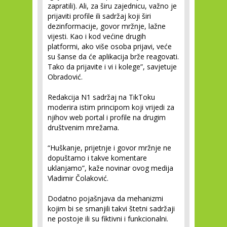
zapratili). Ali, za širu zajednicu, važno je
prijaviti profile ili sadržaj koji širi
dezinformacije, govor mržnje, lažne
vijesti. Kao i kod većine drugih
platformi, ako više osoba prijavi, veće
su šanse da će aplikacija brže reagovati.
Tako da prijavite i vi i kolege”, savjetuje
Obradović.
Redakcija N1 sadržaj na TikToku
moderira istim principom koji vrijedi za
njihov web portal i profile na drugim
društvenim mrežama.
“Huškanje, prijetnje i govor mržnje ne
dopuštamo i takve komentare
uklanjamo”, kaže novinar ovog medija
Vladimir Čolaković.
Dodatno pojašnjava da mehanizmi
kojim bi se smanjili takvi štetni sadržaji
ne postoje ili su fiktivni i funkcionalni.