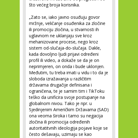
što većeg broja korisnika.
„Zato se, iako javno osuđuju govor
mržnje, veličanje osuđenika za zločine
ili promociju zločina, u stvarnosti ih
uglavnom ne uklanjaju sve kroz
mehanizovane procese, nego kroz
sistem od-slučaja-do-slučaja. Dakle,
kada dovoljno ljudi prijavi određeni
profil ili video, a dokaže se da je on
neprimjeren, on onda i bude uklonjen.
Međutim, tu treba imati u vidu i to da je
sloboda izražavanja u različitim
državama drugačije definisana i
ograničena, te je samim tim i TikToku
teško da unificira svoje postupanje na
globalnom nivou. Tako je npr. u
Sjedinjenim Američkim Državama (SAD)
ona veoma široka i tamo su negacija
zločina ili promocija određenih
autoritatitvnih ideologija pojave koje se
često dešavaju, uzimaju se kao