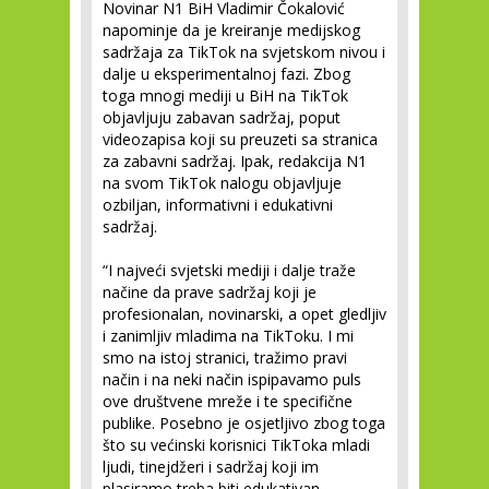
Novinar N1 BiH Vladimir Čokalović
napominje da je kreiranje medijskog
sadržaja za TikTok na svjetskom nivou i
dalje u eksperimentalnoj fazi. Zbog
toga mnogi mediji u BiH na TikTok
objavljuju zabavan sadržaj, poput
videozapisa koji su preuzeti sa stranica
za zabavni sadržaj. Ipak, redakcija N1
na svom TikTok nalogu objavljuje
ozbiljan, informativni i edukativni
sadržaj.
“I najveći svjetski mediji i dalje traže
načine da prave sadržaj koji je
profesionalan, novinarski, a opet gledljiv
i zanimljiv mladima na TikToku. I mi
smo na istoj stranici, tražimo pravi
način i na neki način ispipavamo puls
ove društvene mreže i te specifične
publike. Posebno je osjetljivo zbog toga
što su većinski korisnici TikToka mladi
ljudi, tinejdžeri i sadržaj koji im
plasiramo treba biti edukativan,