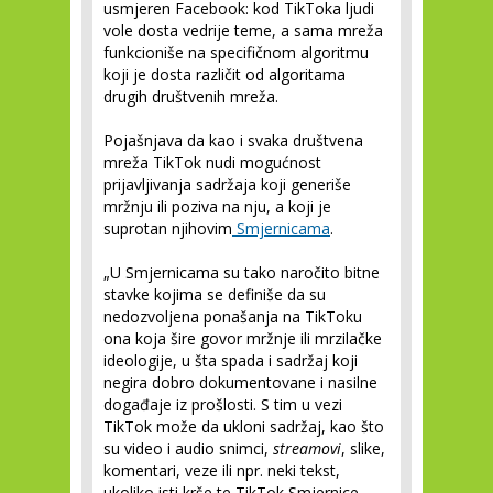
usmjeren Facebook: kod TikToka ljudi
vole dosta vedrije teme, a sama mreža
funkcioniše na specifičnom algoritmu
koji je dosta različit od algoritama
drugih društvenih mreža.
Pojašnjava da kao i svaka društvena
mreža TikTok nudi mogućnost
prijavljivanja sadržaja koji generiše
mržnju ili poziva na nju, a koji je
suprotan njihovim
Smjernicama
.
„U Smjernicama su tako naročito bitne
stavke kojima se definiše da su
nedozvoljena ponašanja na TikToku
ona koja šire govor mržnje ili mrzilačke
ideologije, u šta spada i sadržaj koji
negira dobro dokumentovane i nasilne
događaje iz prošlosti. S tim u vezi
TikTok može da ukloni sadržaj, kao što
su video i audio snimci,
streamovi
, slike,
komentari, veze ili npr. neki tekst,
ukoliko isti krše te TikTok Smjernice.