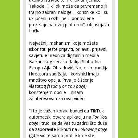
Takođe, TikTok može da privremeno ili
trajno zabrani naloge ili korisnike koji su
uključeni u ozbiljne ili ponovljene
prekršaje na ovoj platformi“, objašnjava
Lučka.
Najvažniji mehanizmi koje možete
iskoristiti jeste prijaviti, prijaviti, prijaviti,
savjetuje urednica digitalnih medija
Balkanskog servisa Radija Slobodna
Evropa Ajla Obradović. No, osim medija
i kreatora sadržaja, i korisnici imaju
mnoštvo opcija. Prva je čišćenje
vlastitog
feeda (For You page)
korištenjem opcije – nisam
zainteresovan za ovaj video.
“I to je važan korak, budući da TikTok
automatski otvara aplikaciju na
For You
page
i trudi se da vas tu zadrži što duže
da zaboravite kliknuti na
Following page
(gdje vidite samo profile koje ste