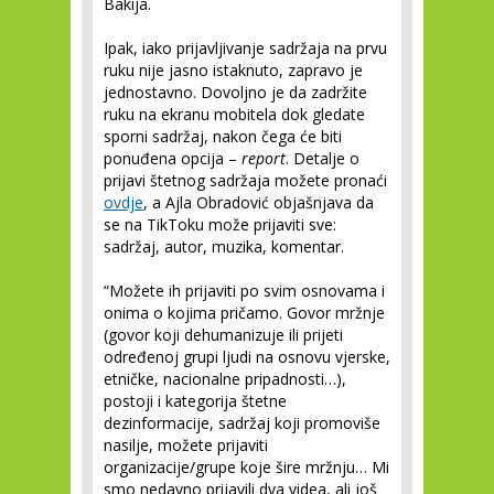
Bakija.
Ipak, iako prijavljivanje sadržaja na prvu
ruku nije jasno istaknuto, zapravo je
jednostavno. Dovoljno je da zadržite
ruku na ekranu mobitela dok gledate
sporni sadržaj, nakon čega će biti
ponuđena opcija –
report
. Detalje o
prijavi štetnog sadržaja možete pronaći
ovdje
, a Ajla Obradović objašnjava da
se na TikToku može prijaviti sve:
sadržaj, autor, muzika, komentar.
“Možete ih prijaviti po svim osnovama i
onima o kojima pričamo. Govor mržnje
(govor koji dehumanizuje ili prijeti
određenoj grupi ljudi na osnovu vjerske,
etničke, nacionalne pripadnosti…),
postoji i kategorija štetne
dezinformacije, sadržaj koji promoviše
nasilje, možete prijaviti
organizacije/grupe koje šire mržnju… Mi
smo nedavno prijavili dva videa, ali još