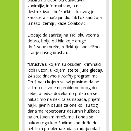
zanimljiv, informativan, a ne
destruktivan i huškački ― kakvog je
karaktera značajan dio TikTok sadržaja
u našoj zemlji”, kaže Čolaković.
Dodaje da sadržaj na TikToku veoma
dobro, bolje od bilo koje druge
društvene mreže, reflektuje specifično
stanje našeg društva.
“Društva u kojem su osuđeni kriminalci
idoli i uzori, u kojem iste te ljude gledaju
24 sata dnevno u
reality
programima.
Društva u kojem se svi pravimo da ne
vidimo ni svoje ni probleme onog do
sebe, a jedva dočekamo priliku da se
nakačimo na neki talas napada, prijetnji,
hajki, javnih osuda za one koji su tog
dana 'na repertoaru' dežurnih huškača
na društvenim mrežama. I onda se
nakon toga kao čudimo kad dođe do
ozbiljnih problema kada stradaju mladi