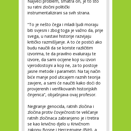
Najveći problem, smatra on, je to što
su ratni zločini politički
instrumentalizirani sa svih strana.
“To je nešto čega i mladi ljudi moraju
biti svjesni i zbog toga je važno da, prije
svega, u nastavi historije razvijaju
kritičko razmišljanje. A to će postići ako
budu naučili da se koriste različitim
izvorima, te da pravilno evaluiraju te
izvore, da sami ocijene koji su izvori
vjerodostojni a koji ne, za to postoje
jasne metode i parametri. Na taj način
biće manje pod uticajem raznih teorija
zavjere, a sami će naučiti kako doći do
provjerenih i verifikovanih historijskih
činjenica”, objašnjava ovaj profesor.
Negiranje genocida, ratnih zločina i
zločina protiv čovječnosti te veličanje
ratnih zločinaca zabranjeno je i tretira
se kao krivično djelo u Krivičnom
zakonu Bosne i Hercegovine (BiH), a