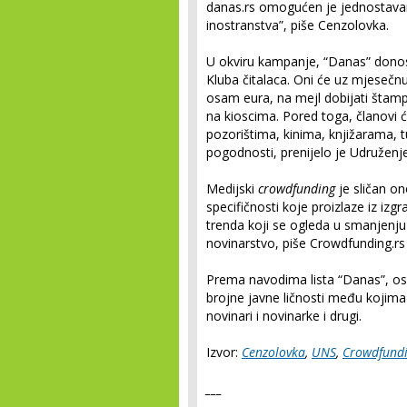
danas.rs omogućen je jednostavan s
inostranstva”, piše Cenzolovka.
U okviru kampanje, “Danas” donos
Kluba čitalaca. Oni će uz mjesečnu
osam eura, na mejl dobijati štamp
na kioscima. Pored toga, članovi 
pozorištima, kinima, knjižarama, t
pogodnosti, prenijelo je Udruženje
Medijski
crowdfunding
je sličan o
specifičnosti koje proizlaze iz iz
trenda koji se ogleda u smanjenj
novinarstvo, piše Crowdfunding.rs 
Prema navodima lista “Danas”, osn
brojne javne ličnosti među kojima s
novinari i novinarke i drugi.
Izvor:
Cenzolovka
,
UNS
,
Crowdfundi
___