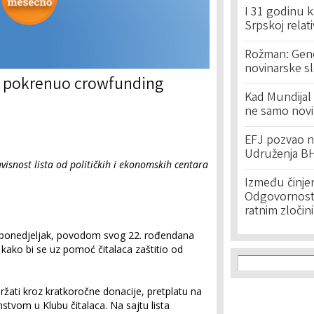
I 31 godinu k
Srpskoj relat
Rožman: Geno
novinarske s
s” pokrenuo crowfunding
Kad Mundijal 
ne samo novi
EFJ pozvao na
Udruženja BH
visnost lista od političkih i ekonomskih centara
Između činje
Odgovornost 
ratnim zločin
 u ponedjeljak, povodom svog 22. rođendana
ako bi se uz pomoć čitalaca zaštitio od
Search f
Search
žati kroz kratkoročne donacije, pretplatu na
nstvom u Klubu čitalaca. Na sajtu lista