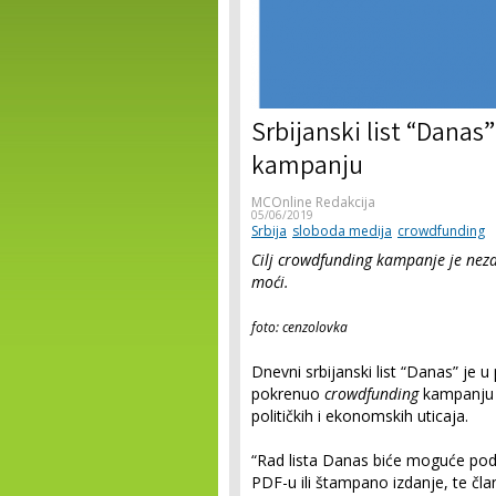
Srbijanski list “Dana
kampanju
MCOnline Redakcija
05/06/2019
Srbija
sloboda medija
crowdfunding
Cilj crowdfunding kampanje je neza
moći.
foto: cenzolovka
Dnevni srbijanski list “Danas” je
pokrenuo
crowdfunding
kampanju k
političkih i ekonomskih uticaja.
“Rad lista Danas biće moguće podr
PDF-u ili štampano izdanje, te čla