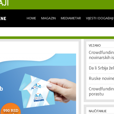
AJI
Skip to
main
content
HOME
MAGAZIN
MEDIAMETAR
VIJESTI I DOGAĐAJI
VEZANO
Crowdfunding,
novinarskih is
Da li Srbija že
Ruske novine
Crowdfunding
porastu
NAJČITANIJE