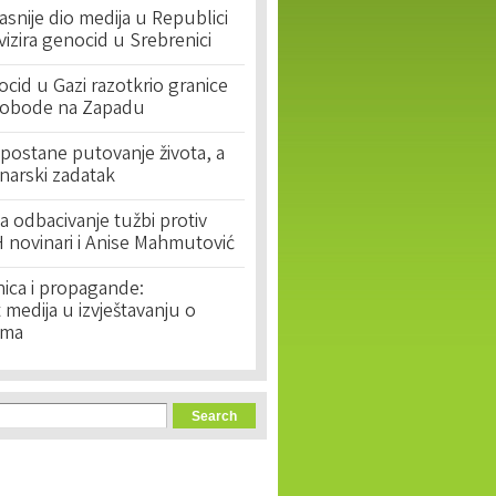
asnije dio medija u Republici
ivizira genocid u Srebrenici
cid u Gazi razotkrio granice
lobode na Zapadu
postane putovanje života, a
narski zadatak
 odbacivanje tužbi protiv
 novinari i Anise Mahmutović
nica i propagande:
medija u izvještavanju o
ima
orm