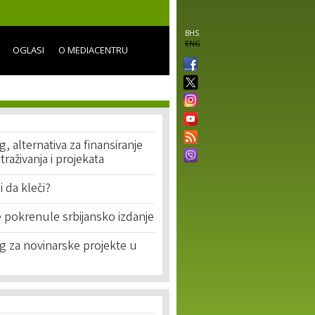
BHS
ENG
OGLASI
O MEDIACENTRU
 alternativa za finansiranje
traživanja i projekata
li da kleči?
 pokrenule srbijansko izdanje
 za novinarske projekte u