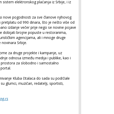
istem elektronskog plaćanja iz Srbije, i iz
i nove pogodnosti za sve članove njihovog
 pretplatu od 990 dinara, što je nešto više od
ano izdanje večer prije nego se novine pojave
će dobijati brojne popuste u restoranima,
urističkim agencijama, ali i mnoge druge
 novinara Srbije.
nome za druge projekte i kampanje, uz
gradnje odnosa između medija i publike, kao i
u prostora za slobodno i samostalno
portal.
ivanje Kluba čitalaca do sada su podržale
u glumci, muzičari, redatelji, sportisti,
ng.rs