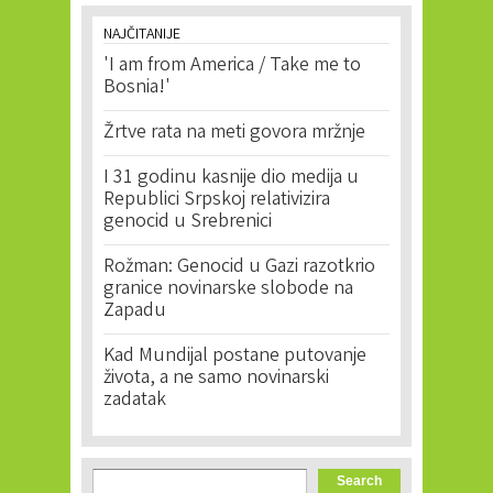
NAJČITANIJE
'I am from America / Take me to
Bosnia!'
Žrtve rata na meti govora mržnje
I 31 godinu kasnije dio medija u
Republici Srpskoj relativizira
genocid u Srebrenici
Rožman: Genocid u Gazi razotkrio
granice novinarske slobode na
Zapadu
Kad Mundijal postane putovanje
života, a ne samo novinarski
zadatak
Search form
Search