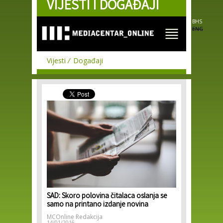
VIJESTI I DOGAĐAJI
Skip to
main
content
BHS
ENG
Vijesti
Događaji
SAD: Skoro polovina čitalaca oslanja se
samo na printano izdanje novina
MCOnline Redakcija
14/01/2016