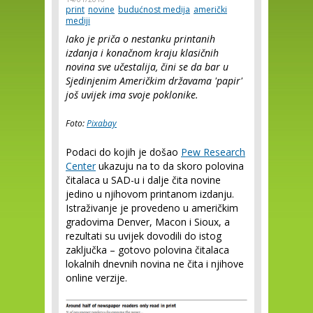
print
novine
budućnost medija
američki
mediji
Iako je priča o nestanku printanih
izdanja i konačnom kraju klasičnih
novina sve učestalija, čini se da bar u
Sjedinjenim Američkim državama 'papir'
još uvijek ima svoje poklonike.
Foto:
Pixabay
Podaci do kojih je došao
Pew Research
Center
ukazuju na to da skoro polovina
čitalaca u SAD-u i dalje čita novine
jedino u njihovom printanom izdanju.
Istraživanje je provedeno u američkim
gradovima Denver, Macon i Sioux, a
rezultati su uvijek dovodili do istog
zaključka – gotovo polovina čitalaca
lokalnih dnevnih novina ne čita i njihove
online verzije.