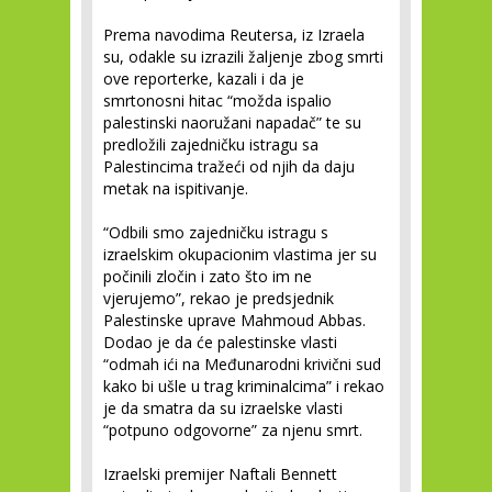
Prema navodima Reutersa, iz Izraela
su, odakle su izrazili žaljenje zbog smrti
ove reporterke, kazali i da je
smrtonosni hitac “možda ispalio
palestinski naoružani napadač” te su
predložili zajedničku istragu sa
Palestincima tražeći od njih da daju
metak na ispitivanje.
“Odbili smo zajedničku istragu s
izraelskim okupacionim vlastima jer su
počinili zločin i zato što im ne
vjerujemo”, rekao je predsjednik
Palestinske uprave Mahmoud Abbas.
Dodao je da će palestinske vlasti
“odmah ići na Međunarodni krivični sud
kako bi ušle u trag kriminalcima” i rekao
je da smatra da su izraelske vlasti
“potpuno odgovorne” za njenu smrt.
Izraelski premijer Naftali Bennett