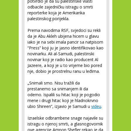
potvrdio je da su palestinske vlasti
odbacile zajedničku istragu o smrti
reporterke koja je Amerikanka
palestinskog porijekla.
Prema navodima RSF, svjedoci su rekli
da je Abu Akleh ubijena hicem u glavu
iako je na sebi imala pancir sa natpisom
“Press” koji ju je jasno identifikovao kao
novinarku. Ali al-Samudi, palestinski
novinar koji je radio kao producent Al
Jazeere, a koji je u to vrijeme bio pored
nje, dobio je prostrelnu ranu u leđima.
„Snimali smo. Nisu tražili da
prestanemo sa snimanjem ili da
odemo. Ispalili su hitac koji je pogodio
mene i drugi hitac koji je hladnokrvno
ubio Shireen”, izjavio je Samudi u
videu
.
Izraelske odbrambene snage najavile su
istragu o njenoj smrti, a glasnogovornik
ove agencije Amnon Shefler rekao je da