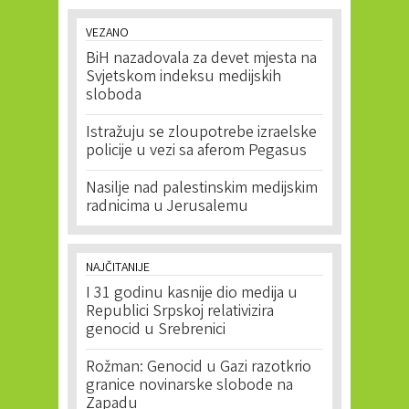
VEZANO
BiH nazadovala za devet mjesta na
Svjetskom indeksu medijskih
sloboda
Istražuju se zloupotrebe izraelske
policije u vezi sa aferom Pegasus
Nasilje nad palestinskim medijskim
radnicima u Jerusalemu
NAJČITANIJE
I 31 godinu kasnije dio medija u
Republici Srpskoj relativizira
genocid u Srebrenici
Rožman: Genocid u Gazi razotkrio
granice novinarske slobode na
Zapadu