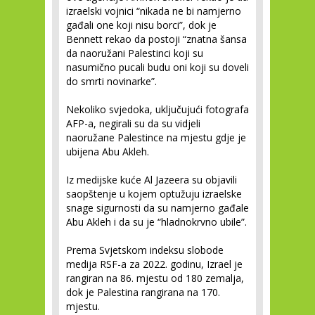
izraelski vojnici “nikada ne bi namjerno
gađali one koji nisu borci”, dok je
Bennett rekao da postoji “znatna šansa
da naoružani Palestinci koji su
nasumično pucali budu oni koji su doveli
do smrti novinarke”.
Nekoliko svjedoka, uključujući fotografa
AFP-a, negirali su da su vidjeli
naoružane Palestince na mjestu gdje je
ubijena Abu Akleh.
Iz medijske kuće Al Jazeera su objavili
saopštenje u kojem optužuju izraelske
snage sigurnosti da su namjerno gađale
Abu Akleh i da su je “hladnokrvno ubile”.
Prema Svjetskom indeksu slobode
medija RSF-a za 2022. godinu, Izrael je
rangiran na 86. mjestu od 180 zemalja,
dok je Palestina rangirana na 170.
mjestu.