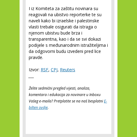
I iz Komiteta za zaštitu novinara su
reagovali na ubistvo reporterke te su
naveli kako bi izraelske i palestinske
vlasti trebale osigurati da istraga o
njenom ubistvu bude brza i
transparentna, kao i da se svi dokazi
podijele s međunarodnim istražiteljima i
da odgovorni budu izvedeni pred lice
pravde.
Izvor:
RSF
,
CPJ
,
Reuters
___
Želite sedmični pregled vijesti, analiza,
komentara i edukacija za novinare u Inboxu
Vašeg e-maila? Pretplatite se na naš besplatni
E-
bilten ovdje
.