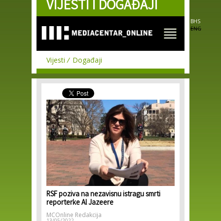
VIJESTI I DOGAĐAJI
Skip to
main
content
BHS
ENG
Vijesti
Događaji
RSF poziva na nezavisnu istragu smrti
reporterke Al Jazeere
MCOnline Redakcija
13/05/2022