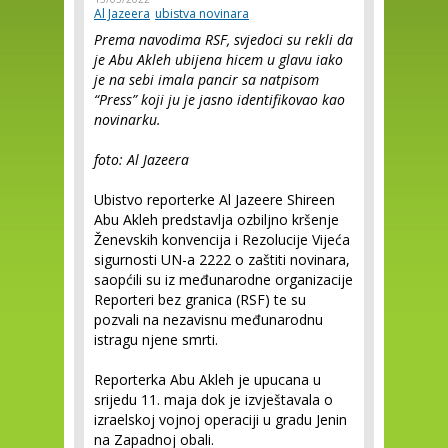
Al Jazeera
ubistva novinara
Prema navodima RSF, svjedoci su rekli da
je Abu Akleh ubijena hicem u glavu iako
je na sebi imala pancir sa natpisom
“Press” koji ju je jasno identifikovao kao
novinarku.
foto: Al Jazeera
Ubistvo reporterke Al Jazeere Shireen
Abu Akleh predstavlja ozbiljno kršenje
Ženevskih konvencija i Rezolucije Vijeća
sigurnosti UN-a 2222 o zaštiti novinara,
saopćili su iz međunarodne organizacije
Reporteri bez granica (RSF) te su
pozvali na nezavisnu međunarodnu
istragu njene smrti.
Reporterka Abu Akleh je upucana u
srijedu 11. maja dok je izvještavala o
izraelskoj vojnoj operaciji u gradu Jenin
na Zapadnoj obali.