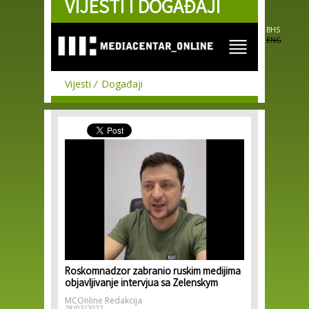
VIJESTI I DOGAĐAJI
Skip to
main
content
BHS
ENG
Vijesti
Događaji
Roskomnadzor zabranio ruskim medijima
objavljivanje intervjua sa Zelenskym
MCOnline Redakcija
28/03/2022