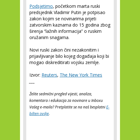
Podsjetimo
, početkom marta ruski
predsjednik Vladimir Putin je potpisao
zakon kojim se novinarima prijeti
zatvorskim kaznama do 15 godina zbog
širenja “lažnih informacija” o ruskim
oružanim snagama.
Novi ruski zakon čini nezakonitim i
prijavljivanje bilo kojeg događaja koji bi
mogao diskreditirati vojsku zemlje.
Izvor:
Reuters
,
The New York Times
___
Želite sedmični pregled vijesti, analiza,
komentara i edukacija za novinare u Inboxu
Vašeg e-maila? Pretplatite se na naš besplatni
E-
bilten ovdje
.