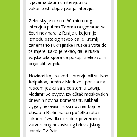
izjavama datim u intervjuu i o
zakonitosti objavljivanja intervjua.
Zelensky je tokom 90-minutnog
intervjua putem Zooma razgovarao sa
četiri novinara iz Rusije u kojem je
između ostalog naveo da je Kremlj
zanemario i ukrajinske i ruske živote do
te mjere, kako je rekao, da je ruska
vojska bila spora da pokupi tijela svojih
poginulih vojnika.
Novinari koji su vodili intervju bili su Ivan
Kolpakov, urednik Meduze - portala na
ruskom jeziku sa sjedištem u Latviji,
Vladimir Solovyov, izvještač moskovskih
dnevnih novina Komersant, Mikhail
Zygar, nezavisni ruski novinar koji je
otišao u Berlin nakon početka rata i
Tikhon Dzyadko, urednik privremeno
zatvorenog nezavisnog televizijskog
kanala TV Rain.