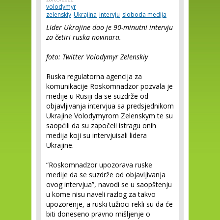
volodymyr
zelenskiy
Ukrajina
intervju
sloboda medija
Lider Ukrajine dao je 90-minutni intervju
za četiri ruska novinara.
foto: Twitter Volodymyr Zelenskiy
Ruska regulatorna agencija za
komunikacije Roskomnadzor pozvala je
medije u Rusiji da se suzdrže od
objavljivanja intervjua sa predsjednikom
Ukrajine Volodymyrom Zelenskym te su
saopćili da su započeli istragu onih
medija koji su intervjuisali lidera
Ukrajine.
“Roskomnadzor upozorava ruske
medije da se suzdrže od objavljivanja
ovog intervjua”, navodi se u saopštenju
u kome nisu naveli razlog za takvo
upozorenje, a ruski tužioci rekli su da će
biti doneseno pravno mišljenje o